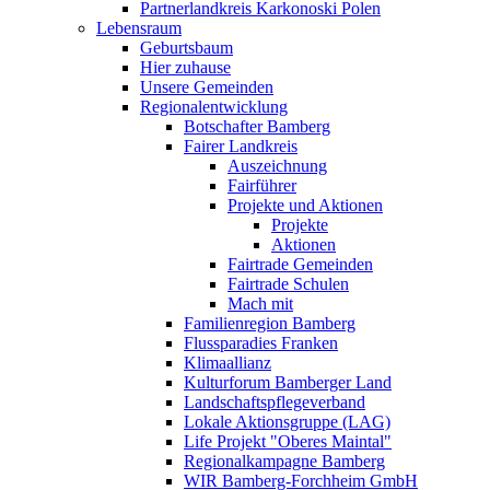
Partnerlandkreis Karkonoski Polen
Lebensraum
Geburtsbaum
Hier zuhause
Unsere Gemeinden
Regionalentwicklung
Botschafter Bamberg
Fairer Landkreis
Auszeichnung
Fairführer
Projekte und Aktionen
Projekte
Aktionen
Fairtrade Gemeinden
Fairtrade Schulen
Mach mit
Familienregion Bamberg
Flussparadies Franken
Klimaallianz
Kulturforum Bamberger Land
Landschaftspflegeverband
Lokale Aktionsgruppe (LAG)
Life Projekt "Oberes Maintal"
Regionalkampagne Bamberg
WIR Bamberg-Forchheim GmbH