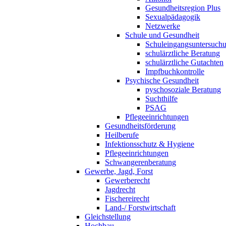
Gesundheitsregion Plus
Sexualpädagogik
Netzwerke
Schule und Gesundheit
Schuleingangsuntersuch
schulärztliche Beratung
schulärztliche Gutachten
Impfbuchkontrolle
Psychische Gesundheit
pyschosoziale Beratung
Suchthilfe
PSAG
Pflegeeinrichtungen
Gesundheitsförderung
Heilberufe
Infektionsschutz & Hygiene
Pflegeeinrichtungen
Schwangerenberatung
Gewerbe, Jagd, Forst
Gewerberecht
Jagdrecht
Fischereirecht
Land-/ Forstwirtschaft
Gleichstellung
Hochbau