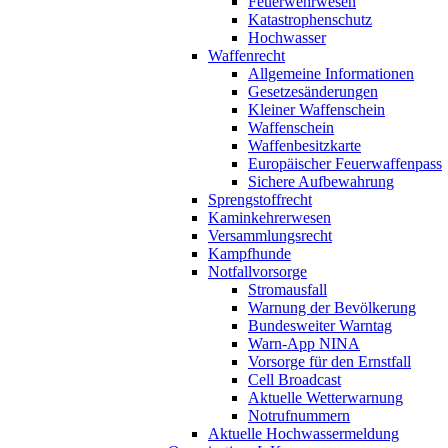
Feuerwehrwesen
Katastrophenschutz
Hochwasser
Waffenrecht
Allgemeine Informationen
Gesetzesänderungen
Kleiner Waffenschein
Waffenschein
Waffenbesitzkarte
Europäischer Feuerwaffenpass
Sichere Aufbewahrung
Sprengstoffrecht
Kaminkehrerwesen
Versammlungsrecht
Kampfhunde
Notfallvorsorge
Stromausfall
Warnung der Bevölkerung
Bundesweiter Warntag
Warn-App NINA
Vorsorge für den Ernstfall
Cell Broadcast
Aktuelle Wetterwarnung
Notrufnummern
Aktuelle Hochwassermeldung