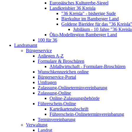
Europäisches Kulturerbe-Siegel
Landkreisbier 36 Kreisla
"36 Kreisla" - bisherige Sude
Bierkultur im Bamberger Land
Goldene Bieridee für das "36 Kreisla
Jubiläum - 10 Jahre "36 Kreisla
Öko-Modellregion Bamberger Land
100 für 36
Landratsamt
Bürgerservice
Anliegen A-Z
Formulare & Broschüren
Abfallwirtschaft - Formulare-Broschüren
Wunschkennzeichen online
Bürgerservice-Portal
Umfragen
Zulassung-Onlineterminvereinbarung
Zulassung-Online
Online-Zulassungsbehörde
Führerschein-Online
Karteikartenabschrift
Führerschein-Onlineterminvereinbarung
Terminvereinbarung
Verwaltung
Landrat