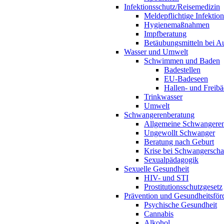
Infektionsschutz/Reisemedizin
Meldepflichtige Infektio
Hygienemaßnahmen
Impfberatung
Betäubungsmitteln bei Au
Wasser und Umwelt
Schwimmen und Baden
Badestellen
EU-Badeseen
Hallen- und Freibä
Trinkwasser
Umwelt
Schwangerenberatung
Allgemeine Schwangeren
Ungewollt Schwanger
Beratung nach Geburt
Krise bei Schwangerscha
Sexualpädagogik
Sexuelle Gesundheit
HIV- und STI
Prostitutionsschutzgesetz
Prävention und Gesundheitsför
Psychische Gesundheit
Cannabis
Alkohol