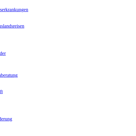
nserkrankungen
slandsreisen
der
beratung
ft
derung