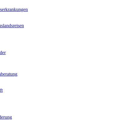
nserkrankungen
slandsreisen
der
beratung
ft
derung