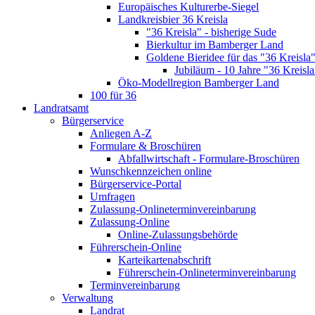
Europäisches Kulturerbe-Siegel
Landkreisbier 36 Kreisla
"36 Kreisla" - bisherige Sude
Bierkultur im Bamberger Land
Goldene Bieridee für das "36 Kreisla
Jubiläum - 10 Jahre "36 Kreisla
Öko-Modellregion Bamberger Land
100 für 36
Landratsamt
Bürgerservice
Anliegen A-Z
Formulare & Broschüren
Abfallwirtschaft - Formulare-Broschüren
Wunschkennzeichen online
Bürgerservice-Portal
Umfragen
Zulassung-Onlineterminvereinbarung
Zulassung-Online
Online-Zulassungsbehörde
Führerschein-Online
Karteikartenabschrift
Führerschein-Onlineterminvereinbarung
Terminvereinbarung
Verwaltung
Landrat