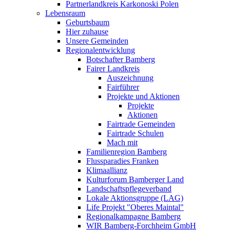
Partnerlandkreis Karkonoski Polen
Lebensraum
Geburtsbaum
Hier zuhause
Unsere Gemeinden
Regionalentwicklung
Botschafter Bamberg
Fairer Landkreis
Auszeichnung
Fairführer
Projekte und Aktionen
Projekte
Aktionen
Fairtrade Gemeinden
Fairtrade Schulen
Mach mit
Familienregion Bamberg
Flussparadies Franken
Klimaallianz
Kulturforum Bamberger Land
Landschaftspflegeverband
Lokale Aktionsgruppe (LAG)
Life Projekt "Oberes Maintal"
Regionalkampagne Bamberg
WIR Bamberg-Forchheim GmbH