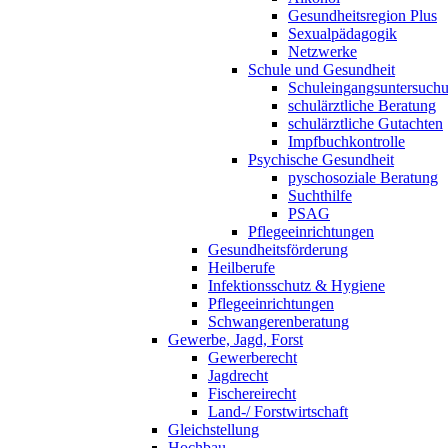
Gesundheitsregion Plus
Sexualpädagogik
Netzwerke
Schule und Gesundheit
Schuleingangsuntersuch
schulärztliche Beratung
schulärztliche Gutachten
Impfbuchkontrolle
Psychische Gesundheit
pyschosoziale Beratung
Suchthilfe
PSAG
Pflegeeinrichtungen
Gesundheitsförderung
Heilberufe
Infektionsschutz & Hygiene
Pflegeeinrichtungen
Schwangerenberatung
Gewerbe, Jagd, Forst
Gewerberecht
Jagdrecht
Fischereirecht
Land-/ Forstwirtschaft
Gleichstellung
Hochbau