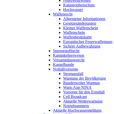
Feuerwehrwesen
Katastrophenschutz
Hochwasser
Waffenrecht
Allgemeine Informationen
Gesetzesänderungen
Kleiner Waffenschein
Waffenschein
Waffenbesitzkarte
Europäischer Feuerwaffenpass
Sichere Aufbewahrung
Sprengstoffrecht
Kaminkehrerwesen
Versammlungsrecht
Kampfhunde
Notfallvorsorge
Stromausfall
Warnung der Bevölkerung
Bundesweiter Warntag
Warn-App NINA
Vorsorge für den Ernstfall
Cell Broadcast
Aktuelle Wetterwarnung
Notrufnummern
Aktuelle Hochwassermeldung