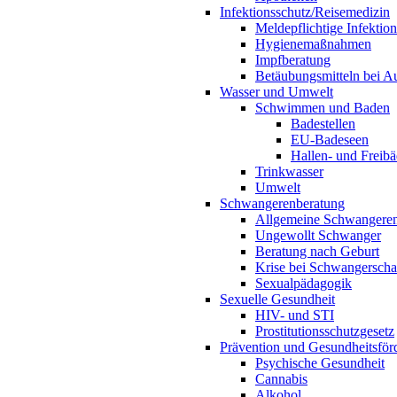
Infektionsschutz/Reisemedizin
Meldepflichtige Infektio
Hygienemaßnahmen
Impfberatung
Betäubungsmitteln bei Au
Wasser und Umwelt
Schwimmen und Baden
Badestellen
EU-Badeseen
Hallen- und Freibä
Trinkwasser
Umwelt
Schwangerenberatung
Allgemeine Schwangeren
Ungewollt Schwanger
Beratung nach Geburt
Krise bei Schwangerscha
Sexualpädagogik
Sexuelle Gesundheit
HIV- und STI
Prostitutionsschutzgesetz
Prävention und Gesundheitsför
Psychische Gesundheit
Cannabis
Alkohol