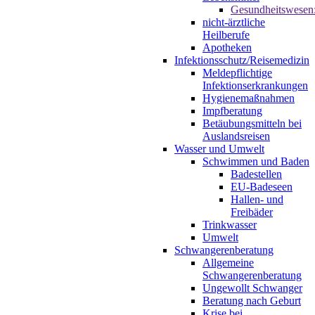
Gesundheitswesen
nicht-ärztliche
Heilberufe
Apotheken
Infektionsschutz/Reisemedizin
Meldepflichtige
Infektionserkrankungen
Hygienemaßnahmen
Impfberatung
Betäubungsmitteln bei
Auslandsreisen
Wasser und Umwelt
Schwimmen und Baden
Badestellen
EU-Badeseen
Hallen- und
Freibäder
Trinkwasser
Umwelt
Schwangerenberatung
Allgemeine
Schwangerenberatung
Ungewollt Schwanger
Beratung nach Geburt
Krise bei