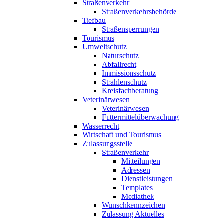
Straßenverkehr
Straßenverkehrsbehörde
Tiefbau
Straßensperrungen
Tourismus
Umweltschutz
Naturschutz
Abfallrecht
Immissionsschutz
Strahlenschutz
Kreisfachberatung
Veterinärwesen
Veterinärwesen
Futtermittelüberwachung
Wasserrecht
Wirtschaft und Tourismus
Zulassungsstelle
Straßenverkehr
Mitteilungen
Adressen
Dienstleistungen
Templates
Mediathek
Wunschkennzeichen
Zulassung Aktuelles