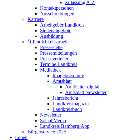
Zulassung A-Z
Kontaktpersonen
Ausschreibungen
Karriere
Arbeitgeber Landkreis
Stellenangebote
Ausbildung
Öffentlichkeitsarbeit
Pressestelle
Pressemitteilungen
Presseverteiler
Termine Landkreis
Mediathek
Imagebroschüre
Amtsblatt
Amtblätter digital
Amtsblatt Newsletter
Jahresbericht
Landkreismagazin
Landkreisbuch
Newsletter
Social Media
Landkreis Bamberg-App
Bürgerservice 2025
Leben