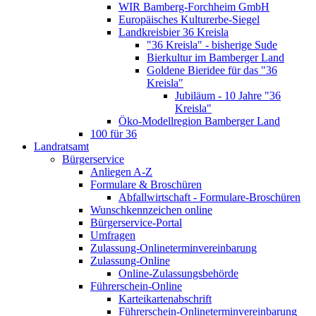
WIR Bamberg-Forchheim GmbH
Europäisches Kulturerbe-Siegel
Landkreisbier 36 Kreisla
"36 Kreisla" - bisherige Sude
Bierkultur im Bamberger Land
Goldene Bieridee für das "36
Kreisla"
Jubiläum - 10 Jahre "36
Kreisla"
Öko-Modellregion Bamberger Land
100 für 36
Landratsamt
Bürgerservice
Anliegen A-Z
Formulare & Broschüren
Abfallwirtschaft - Formulare-Broschüren
Wunschkennzeichen online
Bürgerservice-Portal
Umfragen
Zulassung-Onlineterminvereinbarung
Zulassung-Online
Online-Zulassungsbehörde
Führerschein-Online
Karteikartenabschrift
Führerschein-Onlineterminvereinbarung