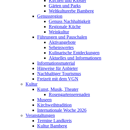
Kirchen und Klöster
Gärten und Parks
Weltkulturerbe Bamberg
Genussregion
Genuss Nachhaltigkeit
Regionale Küche
Weinkultur
Führungen und Pauschalen
Aktivangebote
Sehenswertes
Kulinarische Entdeckungen
Aktuelles und Informationen
Informationsmaterial
Hinweise für Anbieter
Nachhaltiger Tourismus
Freizeit mit dem VGN
Kultur
Kunst, Musik, Theater
Rosengartenserenaden
Museen
Kirchweihtradition
Internationale Woche 2026
Veranstaltungen
Termine Landkreis
Kultur Bamberg