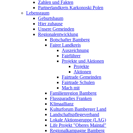
Zahlen und Fakten
Partnerlandkreis Karkonoski Polen
Lebensraum
Geburtsbaum
Hier zuhause
Unsere Gemeinden
Regionalentwicklung
Botschafter Bamberg
Fairer Landkreis
Auszeichnung
Fairführer
Projekte und Aktionen
Projekte
Aktionen
Fairtrade Gemeinden
Fairtrade Schulen
Mach mit
Familienregion Bamberg
Flussparadies Franken
Klimaallianz
Kulturforum Bamberger Land
Landschaftspflegeverband
Lokale Aktionsgruppe (LAG)
Life Projekt "Oberes Maintal"
Regionalkampagne Bamberg