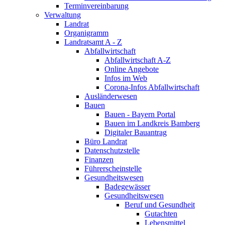
Terminvereinbarung
Verwaltung
Landrat
Organigramm
Landratsamt A - Z
Abfallwirtschaft
Abfallwirtschaft A-Z
Online Angebote
Infos im Web
Corona-Infos Abfallwirtschaft
Ausländerwesen
Bauen
Bauen - Bayern Portal
Bauen im Landkreis Bamberg
Digitaler Bauantrag
Büro Landrat
Datenschutzstelle
Finanzen
Führerscheinstelle
Gesundheitswesen
Badegewässer
Gesundheitswesen
Beruf und Gesundheit
Gutachten
Lebensmittel