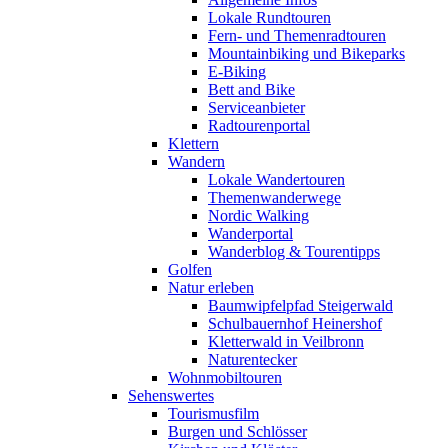
Lokale Rundtouren
Fern- und Themenradtouren
Mountainbiking und Bikeparks
E-Biking
Bett and Bike
Serviceanbieter
Radtourenportal
Klettern
Wandern
Lokale Wandertouren
Themenwanderwege
Nordic Walking
Wanderportal
Wanderblog & Tourentipps
Golfen
Natur erleben
Baumwipfelpfad Steigerwald
Schulbauernhof Heinershof
Kletterwald in Veilbronn
Naturentecker
Wohnmobiltouren
Sehenswertes
Tourismusfilm
Burgen und Schlösser