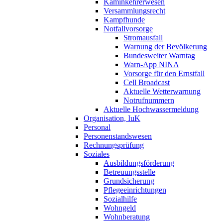
Kaminkehrerwesen
Versammlungsrecht
Kampfhunde
Notfallvorsorge
Stromausfall
Warnung der Bevölkerung
Bundesweiter Warntag
Warn-App NINA
Vorsorge für den Ernstfall
Cell Broadcast
Aktuelle Wetterwarnung
Notrufnummern
Aktuelle Hochwassermeldung
Organisation, IuK
Personal
Personenstandswesen
Rechnungsprüfung
Soziales
Ausbildungsförderung
Betreuungsstelle
Grundsicherung
Pflegeeinrichtungen
Sozialhilfe
Wohngeld
Wohnberatung