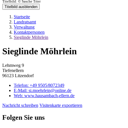
Titelbild:
© Sasche Trier
Titelbild ausblenden
Startseite
Landratsamt
Verwaltung
Kontaktpersonen
Sieglinde Möhrlein
Sieglinde Möhrlein
Lehmweg 9
Tiefenellern
96123 Litzendorf
Telefon:
+49 9505/8072349
E-Mail:
si.moehrlein@online.de
Web:
www.hausambach-ellern.de
Nachricht schreiben
Visitenkarte exportieren
Folgen Sie uns