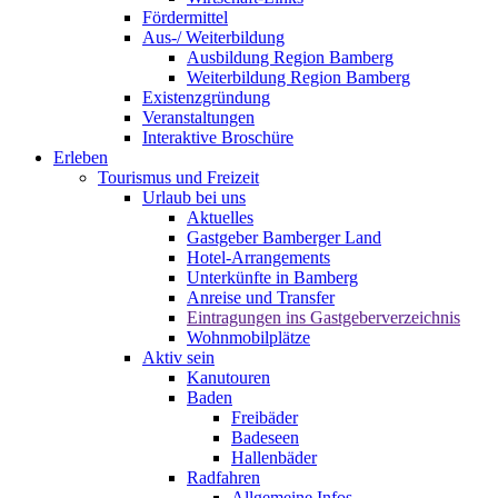
Fördermittel
Aus-/ Weiterbildung
Ausbildung Region Bamberg
Weiterbildung Region Bamberg
Existenzgründung
Veranstaltungen
Interaktive Broschüre
Erleben
Tourismus und Freizeit
Urlaub bei uns
Aktuelles
Gastgeber Bamberger Land
Hotel-Arrangements
Unterkünfte in Bamberg
Anreise und Transfer
Eintragungen ins Gastgeberverzeichnis
Wohnmobilplätze
Aktiv sein
Kanutouren
Baden
Freibäder
Badeseen
Hallenbäder
Radfahren
Allgemeine Infos