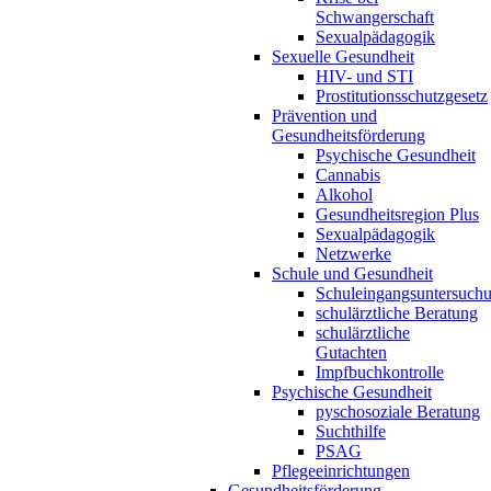
Schwangerschaft
Sexualpädagogik
Sexuelle Gesundheit
HIV- und STI
Prostitutionsschutzgesetz
Prävention und
Gesundheitsförderung
Psychische Gesundheit
Cannabis
Alkohol
Gesundheitsregion Plus
Sexualpädagogik
Netzwerke
Schule und Gesundheit
Schuleingangsuntersuch
schulärztliche Beratung
schulärztliche
Gutachten
Impfbuchkontrolle
Psychische Gesundheit
pyschosoziale Beratung
Suchthilfe
PSAG
Pflegeeinrichtungen
Gesundheitsförderung