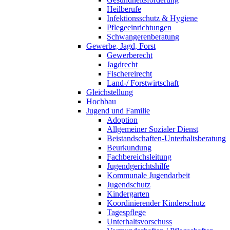
Heilberufe
Infektionsschutz & Hygiene
Pflegeeinrichtungen
Schwangerenberatung
Gewerbe, Jagd, Forst
Gewerberecht
Jagdrecht
Fischereirecht
Land-/ Forstwirtschaft
Gleichstellung
Hochbau
Jugend und Familie
Adoption
Allgemeiner Sozialer Dienst
Beistandschaften-Unterhaltsberatung
Beurkundung
Fachbereichsleitung
Jugendgerichtshilfe
Kommunale Jugendarbeit
Jugendschutz
Kindergarten
Koordinierender Kinderschutz
Tagespflege
Unterhaltsvorschuss