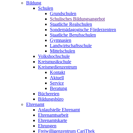
Bildung
Schulen
Grundschulen
Schulisches Bildungsangebot
Staatliche Realschulen
Sonderpädagogische Förderzentren
Staatliche Berufsschulen
Gymnasien
Landwirtschaftsschule
Mittelschulen
Volkshochschule
Kreismusikschule
Kreismedienzentrum
Kontakt
Aktuell
Service
Beratung
Büchereien
Bildungsbüro
Ehrenamt
Anlaufstelle Ehrenamt
Ehrenamtsarbeit
Ehrenamtskarte
Ehrungen
Freiwilligenzentrum CariThek