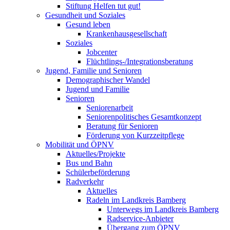
Stiftung Helfen tut gut!
Gesundheit und Soziales
Gesund leben
Krankenhausgesellschaft
Soziales
Jobcenter
Flüchtlings-/Integrationsberatung
Jugend, Familie und Senioren
Demographischer Wandel
Jugend und Familie
Senioren
Seniorenarbeit
Seniorenpolitisches Gesamtkonzept
Beratung für Senioren
Förderung von Kurzzeitpflege
Mobilität und ÖPNV
Aktuelles/Projekte
Bus und Bahn
Schülerbeförderung
Radverkehr
Aktuelles
Radeln im Landkreis Bamberg
Unterwegs im Landkreis Bamberg
Radservice-Anbieter
Übergang zum ÖPNV