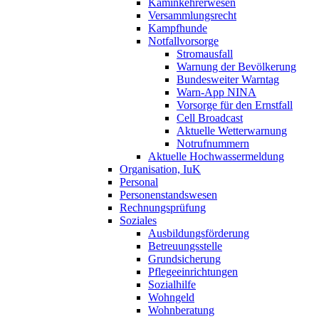
Kaminkehrerwesen
Versammlungsrecht
Kampfhunde
Notfallvorsorge
Stromausfall
Warnung der Bevölkerung
Bundesweiter Warntag
Warn-App NINA
Vorsorge für den Ernstfall
Cell Broadcast
Aktuelle Wetterwarnung
Notrufnummern
Aktuelle Hochwassermeldung
Organisation, IuK
Personal
Personenstandswesen
Rechnungsprüfung
Soziales
Ausbildungsförderung
Betreuungsstelle
Grundsicherung
Pflegeeinrichtungen
Sozialhilfe
Wohngeld
Wohnberatung