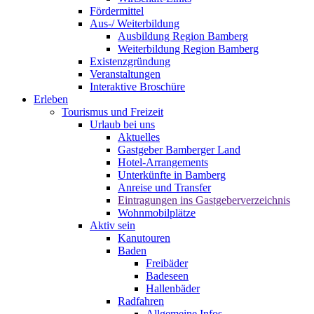
Fördermittel
Aus-/ Weiterbildung
Ausbildung Region Bamberg
Weiterbildung Region Bamberg
Existenzgründung
Veranstaltungen
Interaktive Broschüre
Erleben
Tourismus und Freizeit
Urlaub bei uns
Aktuelles
Gastgeber Bamberger Land
Hotel-Arrangements
Unterkünfte in Bamberg
Anreise und Transfer
Eintragungen ins Gastgeberverzeichnis
Wohnmobilplätze
Aktiv sein
Kanutouren
Baden
Freibäder
Badeseen
Hallenbäder
Radfahren
Allgemeine Infos