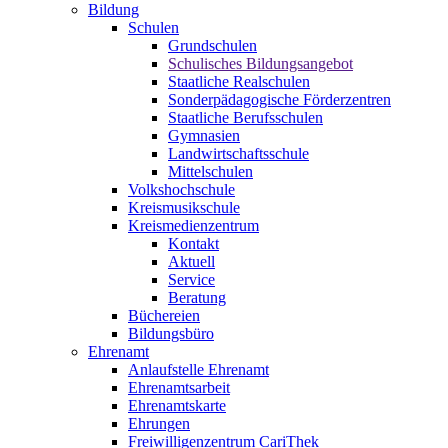
Bildung
Schulen
Grundschulen
Schulisches Bildungsangebot
Staatliche Realschulen
Sonderpädagogische Förderzentren
Staatliche Berufsschulen
Gymnasien
Landwirtschaftsschule
Mittelschulen
Volkshochschule
Kreismusikschule
Kreismedienzentrum
Kontakt
Aktuell
Service
Beratung
Büchereien
Bildungsbüro
Ehrenamt
Anlaufstelle Ehrenamt
Ehrenamtsarbeit
Ehrenamtskarte
Ehrungen
Freiwilligenzentrum CariThek