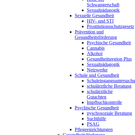
Schwangerschaft
Sexualpädagogik
Sexuelle Gesundheit
HIV- und STI
Prostitutionsschutzgesetz
Prävention und
Gesundheitsförderung
Psychische Gesundheit
Cannabis
Alkohol
Gesundheitsregion Plus
Sexualpädagogik
Netzwerke
Schule und Gesundheit
Schuleingangsuntersuch
schulärztliche Beratung
schulärztliche
Gutachten
Impfbuchkontrolle
Psychische Gesundheit
pyschosoziale Beratung
Suchthilfe
PSAG
Pflegeeinrichtungen
Gesundheitsförderung