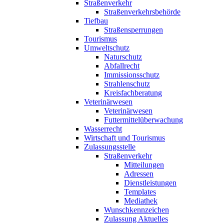
Straßenverkehr
Straßenverkehrsbehörde
Tiefbau
Straßensperrungen
Tourismus
Umweltschutz
Naturschutz
Abfallrecht
Immissionsschutz
Strahlenschutz
Kreisfachberatung
Veterinärwesen
Veterinärwesen
Futtermittelüberwachung
Wasserrecht
Wirtschaft und Tourismus
Zulassungsstelle
Straßenverkehr
Mitteilungen
Adressen
Dienstleistungen
Templates
Mediathek
Wunschkennzeichen
Zulassung Aktuelles