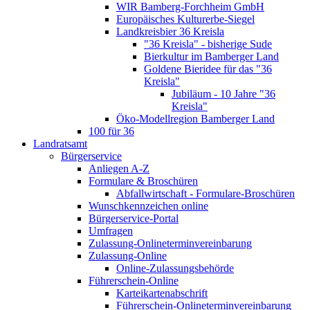
WIR Bamberg-Forchheim GmbH
Europäisches Kulturerbe-Siegel
Landkreisbier 36 Kreisla
"36 Kreisla" - bisherige Sude
Bierkultur im Bamberger Land
Goldene Bieridee für das "36
Kreisla"
Jubiläum - 10 Jahre "36
Kreisla"
Öko-Modellregion Bamberger Land
100 für 36
Landratsamt
Bürgerservice
Anliegen A-Z
Formulare & Broschüren
Abfallwirtschaft - Formulare-Broschüren
Wunschkennzeichen online
Bürgerservice-Portal
Umfragen
Zulassung-Onlineterminvereinbarung
Zulassung-Online
Online-Zulassungsbehörde
Führerschein-Online
Karteikartenabschrift
Führerschein-Onlineterminvereinbarung