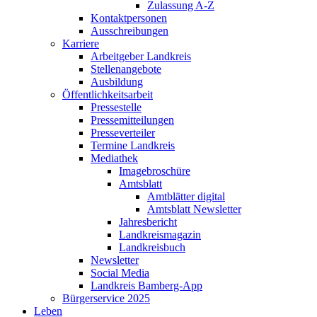
Zulassung A-Z
Kontaktpersonen
Ausschreibungen
Karriere
Arbeitgeber Landkreis
Stellenangebote
Ausbildung
Öffentlichkeitsarbeit
Pressestelle
Pressemitteilungen
Presseverteiler
Termine Landkreis
Mediathek
Imagebroschüre
Amtsblatt
Amtblätter digital
Amtsblatt Newsletter
Jahresbericht
Landkreismagazin
Landkreisbuch
Newsletter
Social Media
Landkreis Bamberg-App
Bürgerservice 2025
Leben