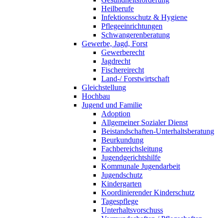
Heilberufe
Infektionsschutz & Hygiene
Pflegeeinrichtungen
Schwangerenberatung
Gewerbe, Jagd, Forst
Gewerberecht
Jagdrecht
Fischereirecht
Land-/ Forstwirtschaft
Gleichstellung
Hochbau
Jugend und Familie
Adoption
Allgemeiner Sozialer Dienst
Beistandschaften-Unterhaltsberatung
Beurkundung
Fachbereichsleitung
Jugendgerichtshilfe
Kommunale Jugendarbeit
Jugendschutz
Kindergarten
Koordinierender Kinderschutz
Tagespflege
Unterhaltsvorschuss