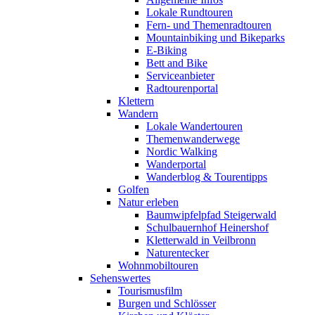
Lokale Rundtouren
Fern- und Themenradtouren
Mountainbiking und Bikeparks
E-Biking
Bett and Bike
Serviceanbieter
Radtourenportal
Klettern
Wandern
Lokale Wandertouren
Themenwanderwege
Nordic Walking
Wanderportal
Wanderblog & Tourentipps
Golfen
Natur erleben
Baumwipfelpfad Steigerwald
Schulbauernhof Heinershof
Kletterwald in Veilbronn
Naturentecker
Wohnmobiltouren
Sehenswertes
Tourismusfilm
Burgen und Schlösser