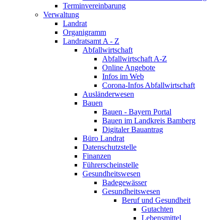
Terminvereinbarung
Verwaltung
Landrat
Organigramm
Landratsamt A - Z
Abfallwirtschaft
Abfallwirtschaft A-Z
Online Angebote
Infos im Web
Corona-Infos Abfallwirtschaft
Ausländerwesen
Bauen
Bauen - Bayern Portal
Bauen im Landkreis Bamberg
Digitaler Bauantrag
Büro Landrat
Datenschutzstelle
Finanzen
Führerscheinstelle
Gesundheitswesen
Badegewässer
Gesundheitswesen
Beruf und Gesundheit
Gutachten
Lebensmittel