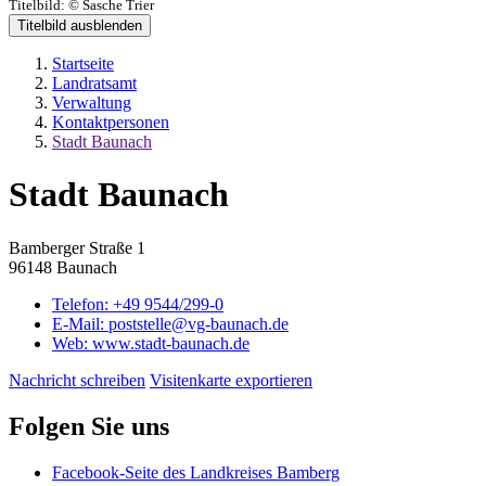
Titelbild:
© Sasche Trier
Titelbild ausblenden
Startseite
Landratsamt
Verwaltung
Kontaktpersonen
Stadt Baunach
Stadt Baunach
Bamberger Straße 1
96148 Baunach
Telefon:
+49 9544/299-0
E-Mail:
poststelle@vg-baunach.de
Web:
www.stadt-baunach.de
Nachricht schreiben
Visitenkarte exportieren
Folgen Sie uns
Facebook-Seite des Landkreises Bamberg