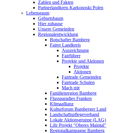
Zahlen und Fakten
Partnerlandkreis Karkonoski Polen
Lebensraum
Geburtsbaum
Hier zuhause
Unsere Gemeinden
Regionalentwicklung
Botschafter Bamberg
Fairer Landkreis
Auszeichnung
Fairführer
Projekte und Aktionen
Projekte
Aktionen
Fairtrade Gemeinden
Fairtrade Schulen
Mach mit
Familienregion Bamberg
Flussparadies Franken
Klimaallianz
Kulturforum Bamberger Land
Landschaftspflegeverband
Lokale Aktionsgruppe (LAG)
Life Projekt "Oberes Maintal"
Regionalkampagne Bamberg