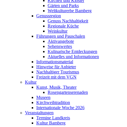
Kirchen und Klöster
Gärten und Parks
Weltkulturerbe Bamberg
Genussregion
Genuss Nachhaltigkeit
Regionale Küche
Weinkultur
Führungen und Pauschalen
Aktivangebote
Sehenswertes
Kulinarische Entdeckungen
Aktuelles und Informationen
Informationsmaterial
Hinweise für Anbieter
Nachhaltiger Tourismus
Freizeit mit dem VGN
Kultur
Kunst, Musik, Theater
Rosengartenserenaden
Museen
Kirchweihtradition
Internationale Woche 2026
Veranstaltungen
Termine Landkreis
Kultur Bamberg