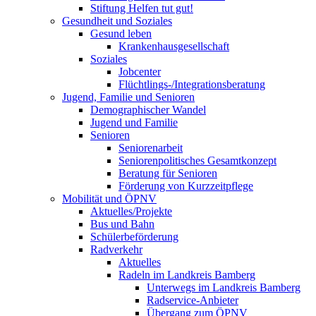
Stiftung Helfen tut gut!
Gesundheit und Soziales
Gesund leben
Krankenhausgesellschaft
Soziales
Jobcenter
Flüchtlings-/Integrationsberatung
Jugend, Familie und Senioren
Demographischer Wandel
Jugend und Familie
Senioren
Seniorenarbeit
Seniorenpolitisches Gesamtkonzept
Beratung für Senioren
Förderung von Kurzzeitpflege
Mobilität und ÖPNV
Aktuelles/Projekte
Bus und Bahn
Schülerbeförderung
Radverkehr
Aktuelles
Radeln im Landkreis Bamberg
Unterwegs im Landkreis Bamberg
Radservice-Anbieter
Übergang zum ÖPNV