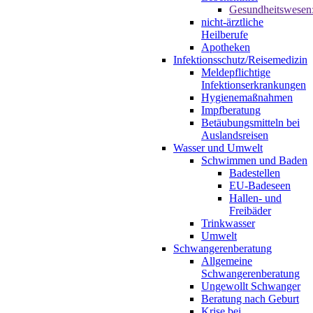
Gesundheitswesen
nicht-ärztliche
Heilberufe
Apotheken
Infektionsschutz/Reisemedizin
Meldepflichtige
Infektionserkrankungen
Hygienemaßnahmen
Impfberatung
Betäubungsmitteln bei
Auslandsreisen
Wasser und Umwelt
Schwimmen und Baden
Badestellen
EU-Badeseen
Hallen- und
Freibäder
Trinkwasser
Umwelt
Schwangerenberatung
Allgemeine
Schwangerenberatung
Ungewollt Schwanger
Beratung nach Geburt
Krise bei