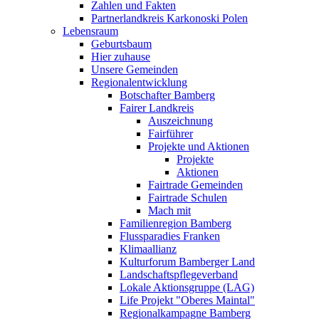
Zahlen und Fakten
Partnerlandkreis Karkonoski Polen
Lebensraum
Geburtsbaum
Hier zuhause
Unsere Gemeinden
Regionalentwicklung
Botschafter Bamberg
Fairer Landkreis
Auszeichnung
Fairführer
Projekte und Aktionen
Projekte
Aktionen
Fairtrade Gemeinden
Fairtrade Schulen
Mach mit
Familienregion Bamberg
Flussparadies Franken
Klimaallianz
Kulturforum Bamberger Land
Landschaftspflegeverband
Lokale Aktionsgruppe (LAG)
Life Projekt "Oberes Maintal"
Regionalkampagne Bamberg