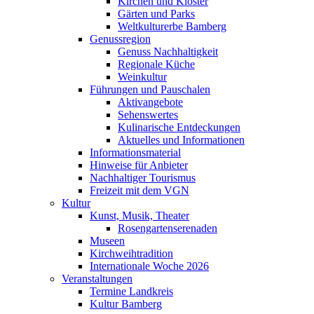
Kirchen und Klöster
Gärten und Parks
Weltkulturerbe Bamberg
Genussregion
Genuss Nachhaltigkeit
Regionale Küche
Weinkultur
Führungen und Pauschalen
Aktivangebote
Sehenswertes
Kulinarische Entdeckungen
Aktuelles und Informationen
Informationsmaterial
Hinweise für Anbieter
Nachhaltiger Tourismus
Freizeit mit dem VGN
Kultur
Kunst, Musik, Theater
Rosengartenserenaden
Museen
Kirchweihtradition
Internationale Woche 2026
Veranstaltungen
Termine Landkreis
Kultur Bamberg