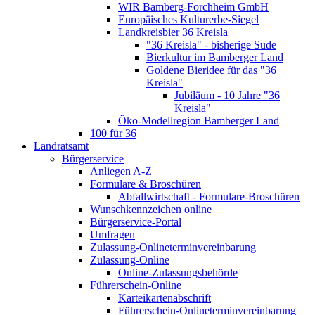
WIR Bamberg-Forchheim GmbH
Europäisches Kulturerbe-Siegel
Landkreisbier 36 Kreisla
"36 Kreisla" - bisherige Sude
Bierkultur im Bamberger Land
Goldene Bieridee für das "36
Kreisla"
Jubiläum - 10 Jahre "36
Kreisla"
Öko-Modellregion Bamberger Land
100 für 36
Landratsamt
Bürgerservice
Anliegen A-Z
Formulare & Broschüren
Abfallwirtschaft - Formulare-Broschüren
Wunschkennzeichen online
Bürgerservice-Portal
Umfragen
Zulassung-Onlineterminvereinbarung
Zulassung-Online
Online-Zulassungsbehörde
Führerschein-Online
Karteikartenabschrift
Führerschein-Onlineterminvereinbarung