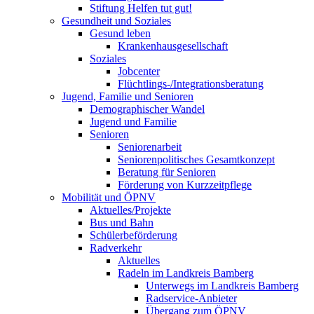
Stiftung Helfen tut gut!
Gesundheit und Soziales
Gesund leben
Krankenhausgesellschaft
Soziales
Jobcenter
Flüchtlings-/Integrationsberatung
Jugend, Familie und Senioren
Demographischer Wandel
Jugend und Familie
Senioren
Seniorenarbeit
Seniorenpolitisches Gesamtkonzept
Beratung für Senioren
Förderung von Kurzzeitpflege
Mobilität und ÖPNV
Aktuelles/Projekte
Bus und Bahn
Schülerbeförderung
Radverkehr
Aktuelles
Radeln im Landkreis Bamberg
Unterwegs im Landkreis Bamberg
Radservice-Anbieter
Übergang zum ÖPNV