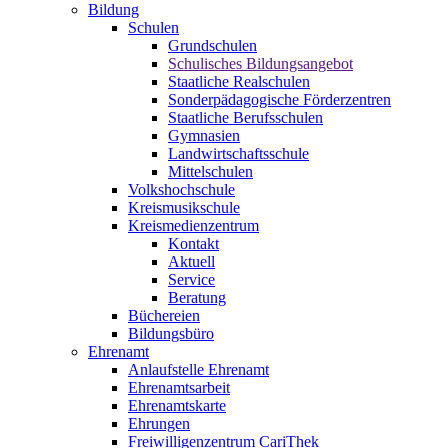
Bildung
Schulen
Grundschulen
Schulisches Bildungsangebot
Staatliche Realschulen
Sonderpädagogische Förderzentren
Staatliche Berufsschulen
Gymnasien
Landwirtschaftsschule
Mittelschulen
Volkshochschule
Kreismusikschule
Kreismedienzentrum
Kontakt
Aktuell
Service
Beratung
Büchereien
Bildungsbüro
Ehrenamt
Anlaufstelle Ehrenamt
Ehrenamtsarbeit
Ehrenamtskarte
Ehrungen
Freiwilligenzentrum CariThek