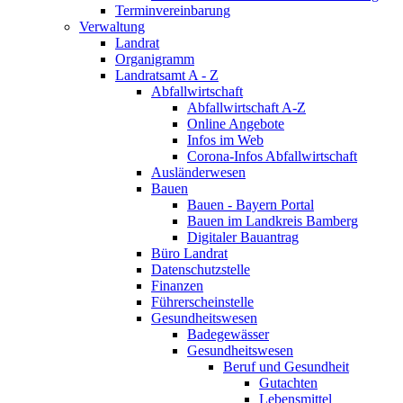
Terminvereinbarung
Verwaltung
Landrat
Organigramm
Landratsamt A - Z
Abfallwirtschaft
Abfallwirtschaft A-Z
Online Angebote
Infos im Web
Corona-Infos Abfallwirtschaft
Ausländerwesen
Bauen
Bauen - Bayern Portal
Bauen im Landkreis Bamberg
Digitaler Bauantrag
Büro Landrat
Datenschutzstelle
Finanzen
Führerscheinstelle
Gesundheitswesen
Badegewässer
Gesundheitswesen
Beruf und Gesundheit
Gutachten
Lebensmittel