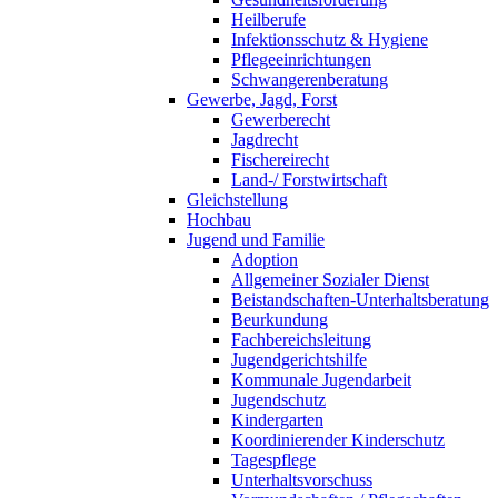
Heilberufe
Infektionsschutz & Hygiene
Pflegeeinrichtungen
Schwangerenberatung
Gewerbe, Jagd, Forst
Gewerberecht
Jagdrecht
Fischereirecht
Land-/ Forstwirtschaft
Gleichstellung
Hochbau
Jugend und Familie
Adoption
Allgemeiner Sozialer Dienst
Beistandschaften-Unterhaltsberatung
Beurkundung
Fachbereichsleitung
Jugendgerichtshilfe
Kommunale Jugendarbeit
Jugendschutz
Kindergarten
Koordinierender Kinderschutz
Tagespflege
Unterhaltsvorschuss