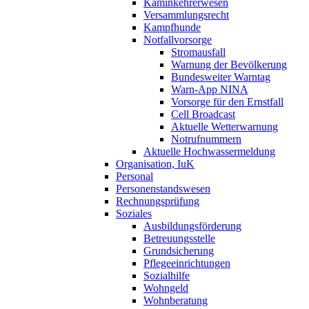
Kaminkehrerwesen
Versammlungsrecht
Kampfhunde
Notfallvorsorge
Stromausfall
Warnung der Bevölkerung
Bundesweiter Warntag
Warn-App NINA
Vorsorge für den Ernstfall
Cell Broadcast
Aktuelle Wetterwarnung
Notrufnummern
Aktuelle Hochwassermeldung
Organisation, IuK
Personal
Personenstandswesen
Rechnungsprüfung
Soziales
Ausbildungsförderung
Betreuungsstelle
Grundsicherung
Pflegeeinrichtungen
Sozialhilfe
Wohngeld
Wohnberatung