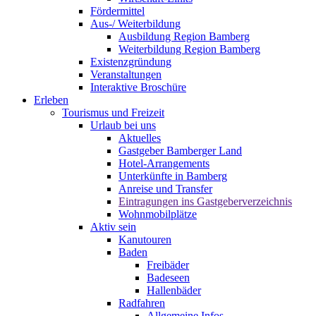
Fördermittel
Aus-/ Weiterbildung
Ausbildung Region Bamberg
Weiterbildung Region Bamberg
Existenzgründung
Veranstaltungen
Interaktive Broschüre
Erleben
Tourismus und Freizeit
Urlaub bei uns
Aktuelles
Gastgeber Bamberger Land
Hotel-Arrangements
Unterkünfte in Bamberg
Anreise und Transfer
Eintragungen ins Gastgeberverzeichnis
Wohnmobilplätze
Aktiv sein
Kanutouren
Baden
Freibäder
Badeseen
Hallenbäder
Radfahren
Allgemeine Infos