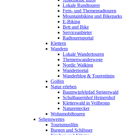
Lokale Rundtouren
Fern- und Themenradtouren
Mountainbiking und Bikeparks
E-Biking
Bett and Bike
Serviceanbieter
Radtourenportal
Klettern
Wandern
Lokale Wandertouren
Themenwanderwege
Nordic Walking
Wanderportal
Wanderblog & Tourentipps
Golfen
Natur erleben
Baumwipfelpfad Steigerwald
Schulbauernhof Heinershof
Kletterwald in Veilbronn
Naturentecker
Wohnmobiltouren
Sehenswertes
Tourismusfilm
Burgen und Schlösser