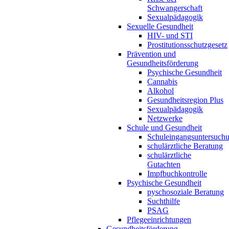
Schwangerschaft
Sexualpädagogik
Sexuelle Gesundheit
HIV- und STI
Prostitutionsschutzgesetz
Prävention und
Gesundheitsförderung
Psychische Gesundheit
Cannabis
Alkohol
Gesundheitsregion Plus
Sexualpädagogik
Netzwerke
Schule und Gesundheit
Schuleingangsuntersuch
schulärztliche Beratung
schulärztliche
Gutachten
Impfbuchkontrolle
Psychische Gesundheit
pyschosoziale Beratung
Suchthilfe
PSAG
Pflegeeinrichtungen
Gesundheitsförderung