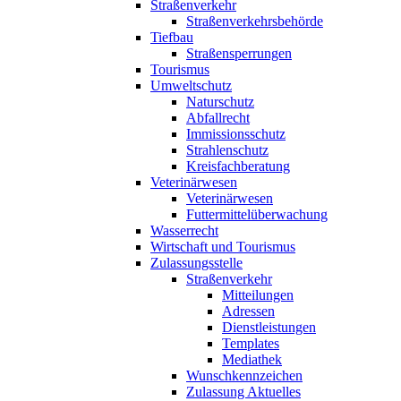
Straßenverkehr
Straßenverkehrsbehörde
Tiefbau
Straßensperrungen
Tourismus
Umweltschutz
Naturschutz
Abfallrecht
Immissionsschutz
Strahlenschutz
Kreisfachberatung
Veterinärwesen
Veterinärwesen
Futtermittelüberwachung
Wasserrecht
Wirtschaft und Tourismus
Zulassungsstelle
Straßenverkehr
Mitteilungen
Adressen
Dienstleistungen
Templates
Mediathek
Wunschkennzeichen
Zulassung Aktuelles