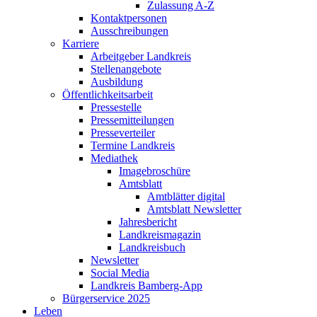
Zulassung A-Z
Kontaktpersonen
Ausschreibungen
Karriere
Arbeitgeber Landkreis
Stellenangebote
Ausbildung
Öffentlichkeitsarbeit
Pressestelle
Pressemitteilungen
Presseverteiler
Termine Landkreis
Mediathek
Imagebroschüre
Amtsblatt
Amtblätter digital
Amtsblatt Newsletter
Jahresbericht
Landkreismagazin
Landkreisbuch
Newsletter
Social Media
Landkreis Bamberg-App
Bürgerservice 2025
Leben