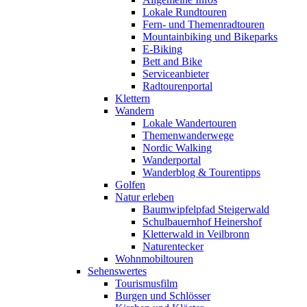
Lokale Rundtouren
Fern- und Themenradtouren
Mountainbiking und Bikeparks
E-Biking
Bett and Bike
Serviceanbieter
Radtourenportal
Klettern
Wandern
Lokale Wandertouren
Themenwanderwege
Nordic Walking
Wanderportal
Wanderblog & Tourentipps
Golfen
Natur erleben
Baumwipfelpfad Steigerwald
Schulbauernhof Heinershof
Kletterwald in Veilbronn
Naturentecker
Wohnmobiltouren
Sehenswertes
Tourismusfilm
Burgen und Schlösser