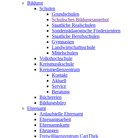
Bildung
Schulen
Grundschulen
Schulisches Bildungsangebot
Staatliche Realschulen
Sonderpädagogische Förderzentren
Staatliche Berufsschulen
Gymnasien
Landwirtschaftsschule
Mittelschulen
Volkshochschule
Kreismusikschule
Kreismedienzentrum
Kontakt
Aktuell
Service
Beratung
Büchereien
Bildungsbüro
Ehrenamt
Anlaufstelle Ehrenamt
Ehrenamtsarbeit
Ehrenamtskarte
Ehrungen
Freiwilligenzentrum CariThek