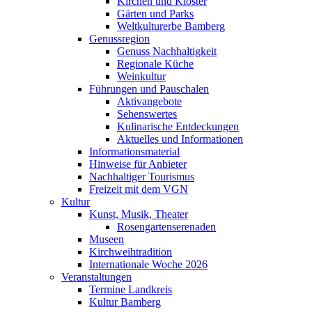
Kirchen und Klöster
Gärten und Parks
Weltkulturerbe Bamberg
Genussregion
Genuss Nachhaltigkeit
Regionale Küche
Weinkultur
Führungen und Pauschalen
Aktivangebote
Sehenswertes
Kulinarische Entdeckungen
Aktuelles und Informationen
Informationsmaterial
Hinweise für Anbieter
Nachhaltiger Tourismus
Freizeit mit dem VGN
Kultur
Kunst, Musik, Theater
Rosengartenserenaden
Museen
Kirchweihtradition
Internationale Woche 2026
Veranstaltungen
Termine Landkreis
Kultur Bamberg