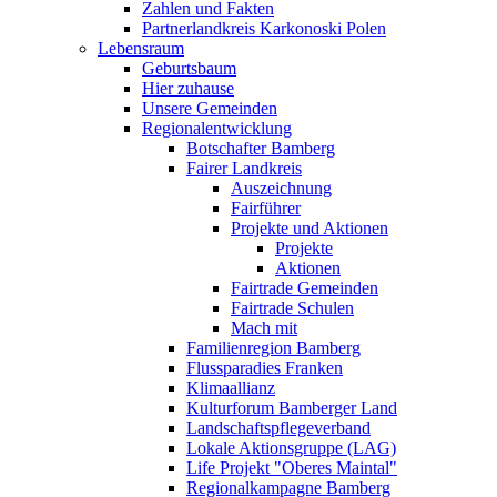
Zahlen und Fakten
Partnerlandkreis Karkonoski Polen
Lebensraum
Geburtsbaum
Hier zuhause
Unsere Gemeinden
Regionalentwicklung
Botschafter Bamberg
Fairer Landkreis
Auszeichnung
Fairführer
Projekte und Aktionen
Projekte
Aktionen
Fairtrade Gemeinden
Fairtrade Schulen
Mach mit
Familienregion Bamberg
Flussparadies Franken
Klimaallianz
Kulturforum Bamberger Land
Landschaftspflegeverband
Lokale Aktionsgruppe (LAG)
Life Projekt "Oberes Maintal"
Regionalkampagne Bamberg