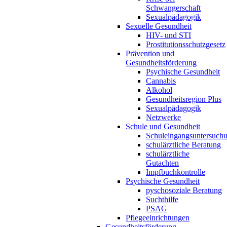
Schwangerschaft
Sexualpädagogik
Sexuelle Gesundheit
HIV- und STI
Prostitutionsschutzgesetz
Prävention und
Gesundheitsförderung
Psychische Gesundheit
Cannabis
Alkohol
Gesundheitsregion Plus
Sexualpädagogik
Netzwerke
Schule und Gesundheit
Schuleingangsuntersuch
schulärztliche Beratung
schulärztliche
Gutachten
Impfbuchkontrolle
Psychische Gesundheit
pyschosoziale Beratung
Suchthilfe
PSAG
Pflegeeinrichtungen
Gesundheitsförderung