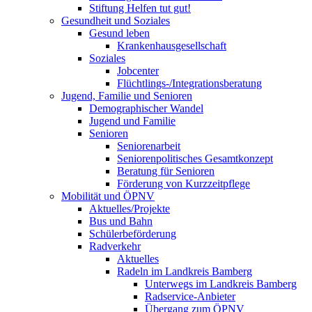
Stiftung Helfen tut gut!
Gesundheit und Soziales
Gesund leben
Krankenhausgesellschaft
Soziales
Jobcenter
Flüchtlings-/Integrationsberatung
Jugend, Familie und Senioren
Demographischer Wandel
Jugend und Familie
Senioren
Seniorenarbeit
Seniorenpolitisches Gesamtkonzept
Beratung für Senioren
Förderung von Kurzzeitpflege
Mobilität und ÖPNV
Aktuelles/Projekte
Bus und Bahn
Schülerbeförderung
Radverkehr
Aktuelles
Radeln im Landkreis Bamberg
Unterwegs im Landkreis Bamberg
Radservice-Anbieter
Übergang zum ÖPNV