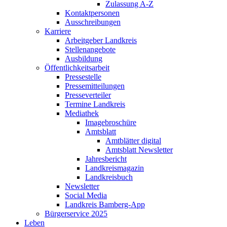
Zulassung A-Z
Kontaktpersonen
Ausschreibungen
Karriere
Arbeitgeber Landkreis
Stellenangebote
Ausbildung
Öffentlichkeitsarbeit
Pressestelle
Pressemitteilungen
Presseverteiler
Termine Landkreis
Mediathek
Imagebroschüre
Amtsblatt
Amtblätter digital
Amtsblatt Newsletter
Jahresbericht
Landkreismagazin
Landkreisbuch
Newsletter
Social Media
Landkreis Bamberg-App
Bürgerservice 2025
Leben