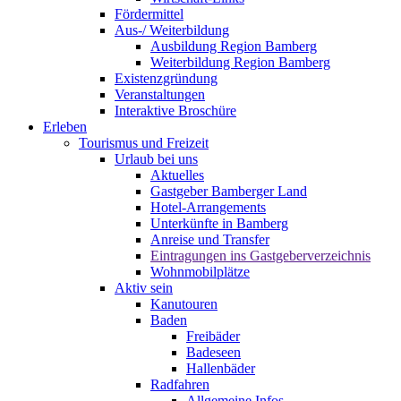
Fördermittel
Aus-/ Weiterbildung
Ausbildung Region Bamberg
Weiterbildung Region Bamberg
Existenzgründung
Veranstaltungen
Interaktive Broschüre
Erleben
Tourismus und Freizeit
Urlaub bei uns
Aktuelles
Gastgeber Bamberger Land
Hotel-Arrangements
Unterkünfte in Bamberg
Anreise und Transfer
Eintragungen ins Gastgeberverzeichnis
Wohnmobilplätze
Aktiv sein
Kanutouren
Baden
Freibäder
Badeseen
Hallenbäder
Radfahren
Allgemeine Infos