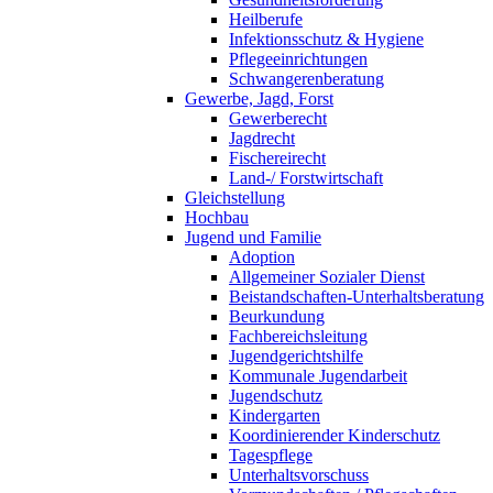
Heilberufe
Infektionsschutz & Hygiene
Pflegeeinrichtungen
Schwangerenberatung
Gewerbe, Jagd, Forst
Gewerberecht
Jagdrecht
Fischereirecht
Land-/ Forstwirtschaft
Gleichstellung
Hochbau
Jugend und Familie
Adoption
Allgemeiner Sozialer Dienst
Beistandschaften-Unterhaltsberatung
Beurkundung
Fachbereichsleitung
Jugendgerichtshilfe
Kommunale Jugendarbeit
Jugendschutz
Kindergarten
Koordinierender Kinderschutz
Tagespflege
Unterhaltsvorschuss