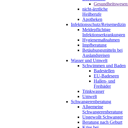
Gesundheitswesen
nicht-ärztliche
Heilberufe
Apotheken
Infektionsschutz/Reisemedizin
Meldepflichtige
Infektionserkrankungen
Hygienemaßnahmen
Impfberatung
Betäubungsmitteln bei
Auslandsreisen
Wasser und Umwelt
Schwimmen und Baden
Badestellen
EU-Badeseen
Hallen- und
Freibäder
Trinkwasser
Umwelt
Schwangerenberatung
Allgemeine
Schwangerenberatung
Ungewollt Schwanger
Beratung nach Geburt
Krise bei