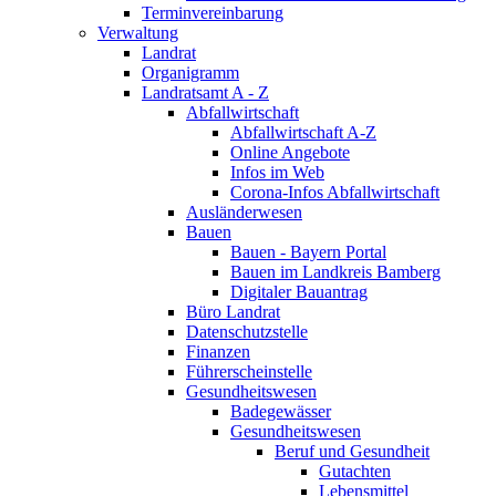
Terminvereinbarung
Verwaltung
Landrat
Organigramm
Landratsamt A - Z
Abfallwirtschaft
Abfallwirtschaft A-Z
Online Angebote
Infos im Web
Corona-Infos Abfallwirtschaft
Ausländerwesen
Bauen
Bauen - Bayern Portal
Bauen im Landkreis Bamberg
Digitaler Bauantrag
Büro Landrat
Datenschutzstelle
Finanzen
Führerscheinstelle
Gesundheitswesen
Badegewässer
Gesundheitswesen
Beruf und Gesundheit
Gutachten
Lebensmittel