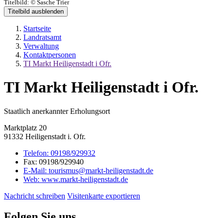
Titelbild:
© Sasche Trier
Titelbild ausblenden
Startseite
Landratsamt
Verwaltung
Kontaktpersonen
TI Markt Heiligenstadt i Ofr.
TI Markt Heiligenstadt i Ofr.
Staatlich anerkannter Erholungsort
Marktplatz 20
91332 Heiligenstadt i. Ofr.
Telefon:
09198/929932
Fax:
09198/929940
E-Mail:
tourismus@markt-heiligenstadt.de
Web:
www.markt-heiligenstadt.de
Nachricht schreiben
Visitenkarte exportieren
Folgen Sie uns