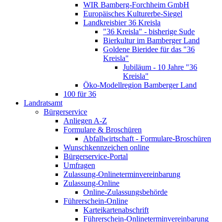
WIR Bamberg-Forchheim GmbH
Europäisches Kulturerbe-Siegel
Landkreisbier 36 Kreisla
"36 Kreisla" - bisherige Sude
Bierkultur im Bamberger Land
Goldene Bieridee für das "36
Kreisla"
Jubiläum - 10 Jahre "36
Kreisla"
Öko-Modellregion Bamberger Land
100 für 36
Landratsamt
Bürgerservice
Anliegen A-Z
Formulare & Broschüren
Abfallwirtschaft - Formulare-Broschüren
Wunschkennzeichen online
Bürgerservice-Portal
Umfragen
Zulassung-Onlineterminvereinbarung
Zulassung-Online
Online-Zulassungsbehörde
Führerschein-Online
Karteikartenabschrift
Führerschein-Onlineterminvereinbarung