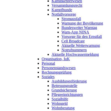
Kaminkehrerwesen
Versammlungsrecht
Kampfhunde
Notfallvorsorge
Stromausfall
Warnung der Bevölkerung
Bundesweiter Warntag
Warn-App NINA
Vorsorge für den Ernstfall
Cell Broadcast
Aktuelle Wetterwarnung
Notrufnummern
Aktuelle Hochwassermeldung
Organisation, IuK
Personal
Personenstandswesen
Rechnungsprüfung
Soziales
Ausbildungsförderung
Betreuungsstelle
Grundsicherung
Pflegeeinrichtungen
Sozialhilfe
Wohngeld
Wohnberatung