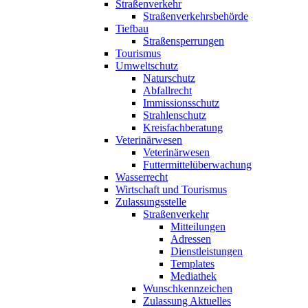
Straßenverkehr
Straßenverkehrsbehörde
Tiefbau
Straßensperrungen
Tourismus
Umweltschutz
Naturschutz
Abfallrecht
Immissionsschutz
Strahlenschutz
Kreisfachberatung
Veterinärwesen
Veterinärwesen
Futtermittelüberwachung
Wasserrecht
Wirtschaft und Tourismus
Zulassungsstelle
Straßenverkehr
Mitteilungen
Adressen
Dienstleistungen
Templates
Mediathek
Wunschkennzeichen
Zulassung Aktuelles