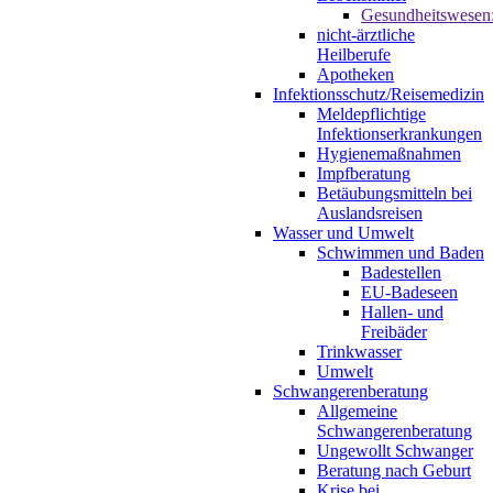
Gesundheitswesen
nicht-ärztliche
Heilberufe
Apotheken
Infektionsschutz/Reisemedizin
Meldepflichtige
Infektionserkrankungen
Hygienemaßnahmen
Impfberatung
Betäubungsmitteln bei
Auslandsreisen
Wasser und Umwelt
Schwimmen und Baden
Badestellen
EU-Badeseen
Hallen- und
Freibäder
Trinkwasser
Umwelt
Schwangerenberatung
Allgemeine
Schwangerenberatung
Ungewollt Schwanger
Beratung nach Geburt
Krise bei