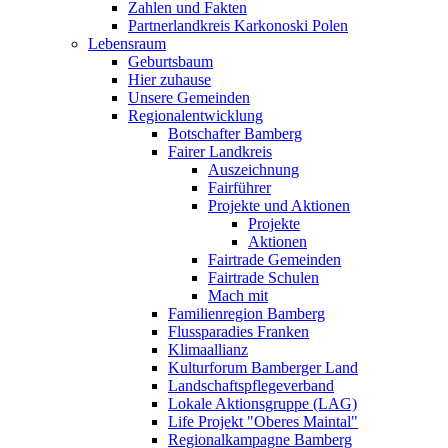
Zahlen und Fakten
Partnerlandkreis Karkonoski Polen
Lebensraum
Geburtsbaum
Hier zuhause
Unsere Gemeinden
Regionalentwicklung
Botschafter Bamberg
Fairer Landkreis
Auszeichnung
Fairführer
Projekte und Aktionen
Projekte
Aktionen
Fairtrade Gemeinden
Fairtrade Schulen
Mach mit
Familienregion Bamberg
Flussparadies Franken
Klimaallianz
Kulturforum Bamberger Land
Landschaftspflegeverband
Lokale Aktionsgruppe (LAG)
Life Projekt "Oberes Maintal"
Regionalkampagne Bamberg