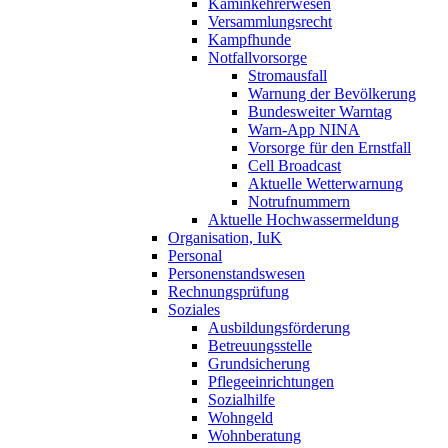
Kaminkehrerwesen
Versammlungsrecht
Kampfhunde
Notfallvorsorge
Stromausfall
Warnung der Bevölkerung
Bundesweiter Warntag
Warn-App NINA
Vorsorge für den Ernstfall
Cell Broadcast
Aktuelle Wetterwarnung
Notrufnummern
Aktuelle Hochwassermeldung
Organisation, IuK
Personal
Personenstandswesen
Rechnungsprüfung
Soziales
Ausbildungsförderung
Betreuungsstelle
Grundsicherung
Pflegeeinrichtungen
Sozialhilfe
Wohngeld
Wohnberatung