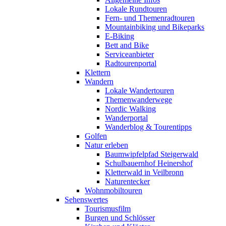
Lokale Rundtouren
Fern- und Themenradtouren
Mountainbiking und Bikeparks
E-Biking
Bett and Bike
Serviceanbieter
Radtourenportal
Klettern
Wandern
Lokale Wandertouren
Themenwanderwege
Nordic Walking
Wanderportal
Wanderblog & Tourentipps
Golfen
Natur erleben
Baumwipfelpfad Steigerwald
Schulbauernhof Heinershof
Kletterwald in Veilbronn
Naturentecker
Wohnmobiltouren
Sehenswertes
Tourismusfilm
Burgen und Schlösser