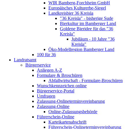
WIR Bamberg-Forchheim GmbH
Europäisches Kulturerbe-Siegel
Landkreisbier 36 Kreisla
"36 Kreisla" - bisherige Sude
Bierkultur im Bamberger Land
Goldene Bieridee für das "36
Kreisla"
Jubiläum - 10 Jahre "36
Kreisla"
Öko-Modellregion Bamberger Land
100 für 36
Landratsamt
Bürgerservice
Anliegen A-Z
Formulare & Broschüren
Abfallwirtschaft - Formulare-Broschüren
Wunschkennzeichen online
Bürgerservice-Portal
Umfragen
Zulassung-Onlineterminvereinbarung
Zulassung-Online
Online-Zulassungsbehörde
Führerschein-Online
Karteikartenabschrift
Führerschein-Onlineterminvereinbarung