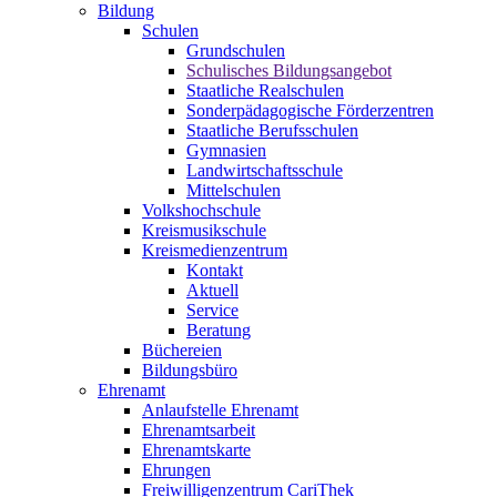
Bildung
Schulen
Grundschulen
Schulisches Bildungsangebot
Staatliche Realschulen
Sonderpädagogische Förderzentren
Staatliche Berufsschulen
Gymnasien
Landwirtschaftsschule
Mittelschulen
Volkshochschule
Kreismusikschule
Kreismedienzentrum
Kontakt
Aktuell
Service
Beratung
Büchereien
Bildungsbüro
Ehrenamt
Anlaufstelle Ehrenamt
Ehrenamtsarbeit
Ehrenamtskarte
Ehrungen
Freiwilligenzentrum CariThek