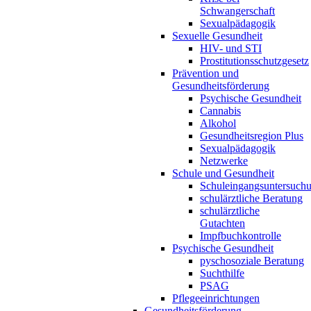
Schwangerschaft
Sexualpädagogik
Sexuelle Gesundheit
HIV- und STI
Prostitutionsschutzgesetz
Prävention und
Gesundheitsförderung
Psychische Gesundheit
Cannabis
Alkohol
Gesundheitsregion Plus
Sexualpädagogik
Netzwerke
Schule und Gesundheit
Schuleingangsuntersuch
schulärztliche Beratung
schulärztliche
Gutachten
Impfbuchkontrolle
Psychische Gesundheit
pyschosoziale Beratung
Suchthilfe
PSAG
Pflegeeinrichtungen
Gesundheitsförderung