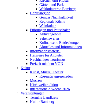
Kirchen und Klöster
Gärten und Parks
Weltkulturerbe Bamberg
Genussregion
Genuss Nachhaltigkeit
Regionale Küche
Weinkultur
Führungen und Pauschalen
Aktivangebote
Sehenswertes
Kulinarische Entdeckungen
Aktuelles und Informationen
Informationsmaterial
Hinweise für Anbieter
Nachhaltiger Tourismus
Freizeit mit dem VGN
Kultur
Kunst, Musik, Theater
Rosengartenserenaden
Museen
Kirchweihtradition
Internationale Woche 2026
Veranstaltungen
Termine Landkreis
Kultur Bamberg