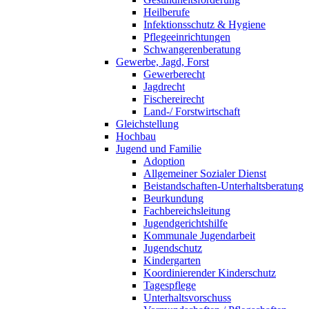
Heilberufe
Infektionsschutz & Hygiene
Pflegeeinrichtungen
Schwangerenberatung
Gewerbe, Jagd, Forst
Gewerberecht
Jagdrecht
Fischereirecht
Land-/ Forstwirtschaft
Gleichstellung
Hochbau
Jugend und Familie
Adoption
Allgemeiner Sozialer Dienst
Beistandschaften-Unterhaltsberatung
Beurkundung
Fachbereichsleitung
Jugendgerichtshilfe
Kommunale Jugendarbeit
Jugendschutz
Kindergarten
Koordinierender Kinderschutz
Tagespflege
Unterhaltsvorschuss