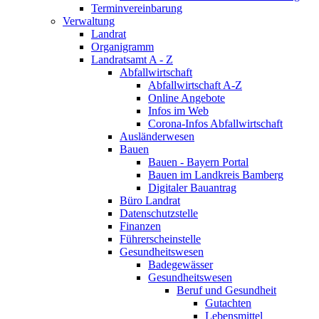
Terminvereinbarung
Verwaltung
Landrat
Organigramm
Landratsamt A - Z
Abfallwirtschaft
Abfallwirtschaft A-Z
Online Angebote
Infos im Web
Corona-Infos Abfallwirtschaft
Ausländerwesen
Bauen
Bauen - Bayern Portal
Bauen im Landkreis Bamberg
Digitaler Bauantrag
Büro Landrat
Datenschutzstelle
Finanzen
Führerscheinstelle
Gesundheitswesen
Badegewässer
Gesundheitswesen
Beruf und Gesundheit
Gutachten
Lebensmittel