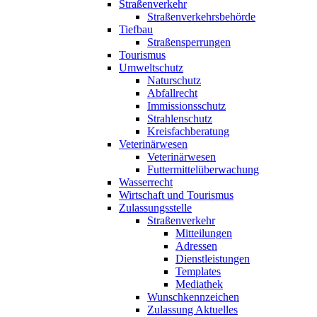
Straßenverkehr
Straßenverkehrsbehörde
Tiefbau
Straßensperrungen
Tourismus
Umweltschutz
Naturschutz
Abfallrecht
Immissionsschutz
Strahlenschutz
Kreisfachberatung
Veterinärwesen
Veterinärwesen
Futtermittelüberwachung
Wasserrecht
Wirtschaft und Tourismus
Zulassungsstelle
Straßenverkehr
Mitteilungen
Adressen
Dienstleistungen
Templates
Mediathek
Wunschkennzeichen
Zulassung Aktuelles