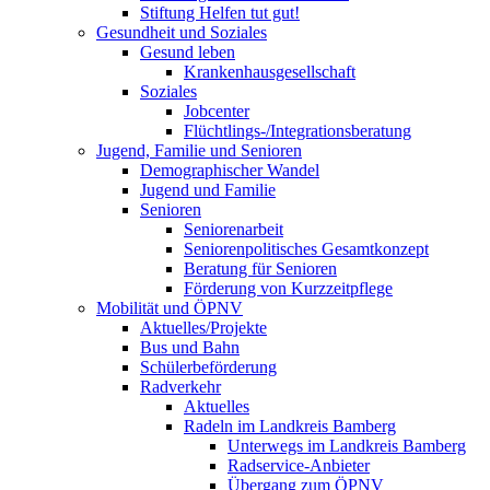
Stiftung Helfen tut gut!
Gesundheit und Soziales
Gesund leben
Krankenhausgesellschaft
Soziales
Jobcenter
Flüchtlings-/Integrationsberatung
Jugend, Familie und Senioren
Demographischer Wandel
Jugend und Familie
Senioren
Seniorenarbeit
Seniorenpolitisches Gesamtkonzept
Beratung für Senioren
Förderung von Kurzzeitpflege
Mobilität und ÖPNV
Aktuelles/Projekte
Bus und Bahn
Schülerbeförderung
Radverkehr
Aktuelles
Radeln im Landkreis Bamberg
Unterwegs im Landkreis Bamberg
Radservice-Anbieter
Übergang zum ÖPNV