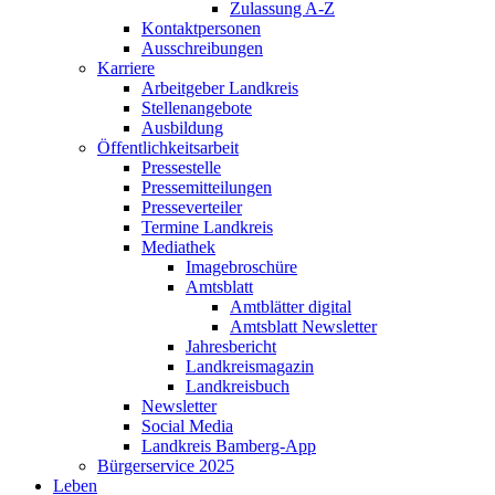
Zulassung A-Z
Kontaktpersonen
Ausschreibungen
Karriere
Arbeitgeber Landkreis
Stellenangebote
Ausbildung
Öffentlichkeitsarbeit
Pressestelle
Pressemitteilungen
Presseverteiler
Termine Landkreis
Mediathek
Imagebroschüre
Amtsblatt
Amtblätter digital
Amtsblatt Newsletter
Jahresbericht
Landkreismagazin
Landkreisbuch
Newsletter
Social Media
Landkreis Bamberg-App
Bürgerservice 2025
Leben