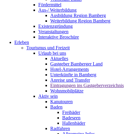
Fördermittel
Aus-/ Weiterbildung
Ausbildung Region Bamberg
Weiterbildung Region Bamberg
Existenzgründung
Veranstaltungen
Interaktive Broschüre
Erleben
Tourismus und Freizeit
Urlaub bei uns
Aktuelles
Gastgeber Bamberger Land
Hotel-Arrangements
Unterkünfte in Bamberg
Anreise und Transfer
Eintragungen ins Gastgeberverzeichnis
Wohnmobilplätze
Aktiv sein
Kanutouren
Baden
Freibäder
Badeseen
Hallenbäder
Radfahren
Allgemeine Infos