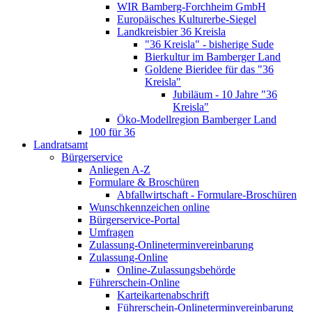
WIR Bamberg-Forchheim GmbH
Europäisches Kulturerbe-Siegel
Landkreisbier 36 Kreisla
"36 Kreisla" - bisherige Sude
Bierkultur im Bamberger Land
Goldene Bieridee für das "36
Kreisla"
Jubiläum - 10 Jahre "36
Kreisla"
Öko-Modellregion Bamberger Land
100 für 36
Landratsamt
Bürgerservice
Anliegen A-Z
Formulare & Broschüren
Abfallwirtschaft - Formulare-Broschüren
Wunschkennzeichen online
Bürgerservice-Portal
Umfragen
Zulassung-Onlineterminvereinbarung
Zulassung-Online
Online-Zulassungsbehörde
Führerschein-Online
Karteikartenabschrift
Führerschein-Onlineterminvereinbarung