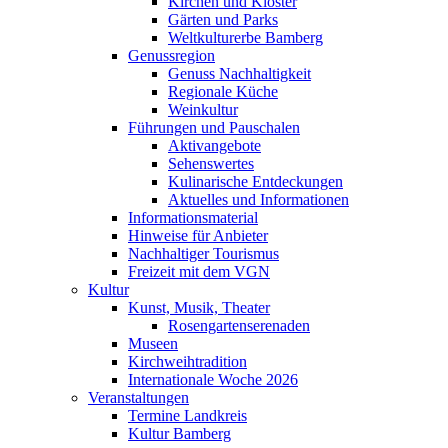
Kirchen und Klöster
Gärten und Parks
Weltkulturerbe Bamberg
Genussregion
Genuss Nachhaltigkeit
Regionale Küche
Weinkultur
Führungen und Pauschalen
Aktivangebote
Sehenswertes
Kulinarische Entdeckungen
Aktuelles und Informationen
Informationsmaterial
Hinweise für Anbieter
Nachhaltiger Tourismus
Freizeit mit dem VGN
Kultur
Kunst, Musik, Theater
Rosengartenserenaden
Museen
Kirchweihtradition
Internationale Woche 2026
Veranstaltungen
Termine Landkreis
Kultur Bamberg