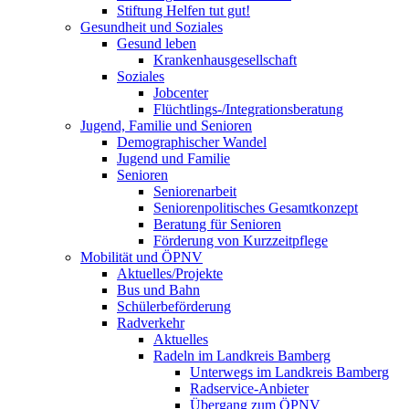
Stiftung Helfen tut gut!
Gesundheit und Soziales
Gesund leben
Krankenhausgesellschaft
Soziales
Jobcenter
Flüchtlings-/Integrationsberatung
Jugend, Familie und Senioren
Demographischer Wandel
Jugend und Familie
Senioren
Seniorenarbeit
Seniorenpolitisches Gesamtkonzept
Beratung für Senioren
Förderung von Kurzzeitpflege
Mobilität und ÖPNV
Aktuelles/Projekte
Bus und Bahn
Schülerbeförderung
Radverkehr
Aktuelles
Radeln im Landkreis Bamberg
Unterwegs im Landkreis Bamberg
Radservice-Anbieter
Übergang zum ÖPNV