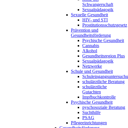
Schwangerschaft
Sexualpädagogik
Sexuelle Gesundheit
HIV- und STI
Prostitutionsschutzgesetz
Prävention und
Gesundheitsförderung
Psychische Gesundheit
Cannabis
Alkohol
Gesundheitsregion Plus
Sexualpädagogik
Netzwerke
Schule und Gesundheit
Schuleingangsuntersuch
schulärztliche Beratung
schulärztliche
Gutachten
Impfbuchkontrolle
Psychische Gesundheit
pyschosoziale Beratung
Suchthilfe
PSAG
Pflegeeinrichtungen
Gesundheitsförderung