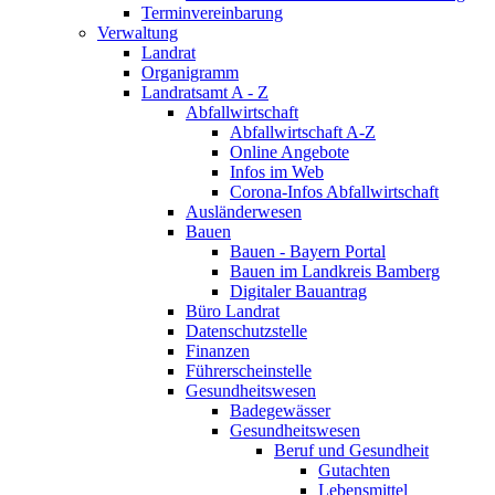
Terminvereinbarung
Verwaltung
Landrat
Organigramm
Landratsamt A - Z
Abfallwirtschaft
Abfallwirtschaft A-Z
Online Angebote
Infos im Web
Corona-Infos Abfallwirtschaft
Ausländerwesen
Bauen
Bauen - Bayern Portal
Bauen im Landkreis Bamberg
Digitaler Bauantrag
Büro Landrat
Datenschutzstelle
Finanzen
Führerscheinstelle
Gesundheitswesen
Badegewässer
Gesundheitswesen
Beruf und Gesundheit
Gutachten
Lebensmittel