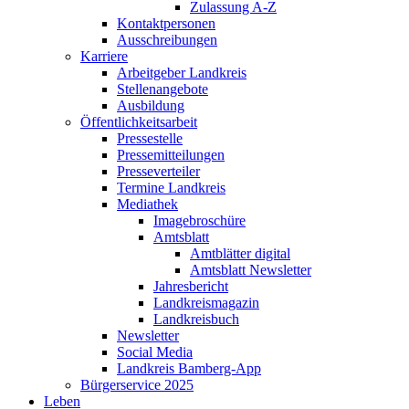
Zulassung A-Z
Kontaktpersonen
Ausschreibungen
Karriere
Arbeitgeber Landkreis
Stellenangebote
Ausbildung
Öffentlichkeitsarbeit
Pressestelle
Pressemitteilungen
Presseverteiler
Termine Landkreis
Mediathek
Imagebroschüre
Amtsblatt
Amtblätter digital
Amtsblatt Newsletter
Jahresbericht
Landkreismagazin
Landkreisbuch
Newsletter
Social Media
Landkreis Bamberg-App
Bürgerservice 2025
Leben