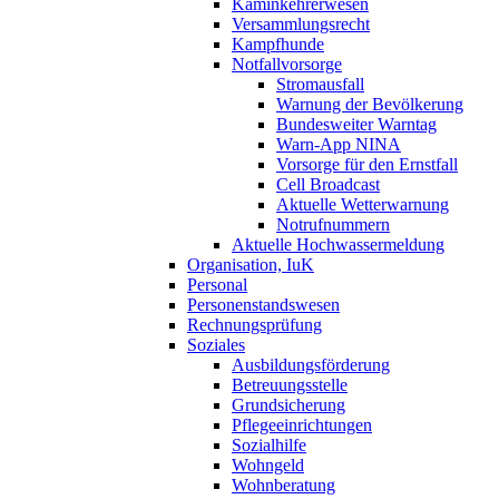
Kaminkehrerwesen
Versammlungsrecht
Kampfhunde
Notfallvorsorge
Stromausfall
Warnung der Bevölkerung
Bundesweiter Warntag
Warn-App NINA
Vorsorge für den Ernstfall
Cell Broadcast
Aktuelle Wetterwarnung
Notrufnummern
Aktuelle Hochwassermeldung
Organisation, IuK
Personal
Personenstandswesen
Rechnungsprüfung
Soziales
Ausbildungsförderung
Betreuungsstelle
Grundsicherung
Pflegeeinrichtungen
Sozialhilfe
Wohngeld
Wohnberatung