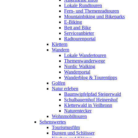
Lokale Rundtouren
Fern- und Themenradtouren
Mountainbiking und Bikeparks
E-Biking
Bett and Bike
Serviceanbieter
Radtourenportal
Klettern
Wandern
Lokale Wandertouren
Themenwanderwege
Nordic Walking
Wanderportal
Wanderblog & Tourentipps
Golfen
Natur erleben
Baumwipfelpfad Steigerwald
Schulbauernhof Heinershof
Kletterwald in Veilbronn
Naturentecker
Wohnmobiltouren
Sehenswertes
Tourismusfilm
Burgen und Schlösser