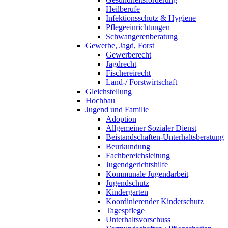
Heilberufe
Infektionsschutz & Hygiene
Pflegeeinrichtungen
Schwangerenberatung
Gewerbe, Jagd, Forst
Gewerberecht
Jagdrecht
Fischereirecht
Land-/ Forstwirtschaft
Gleichstellung
Hochbau
Jugend und Familie
Adoption
Allgemeiner Sozialer Dienst
Beistandschaften-Unterhaltsberatung
Beurkundung
Fachbereichsleitung
Jugendgerichtshilfe
Kommunale Jugendarbeit
Jugendschutz
Kindergarten
Koordinierender Kinderschutz
Tagespflege
Unterhaltsvorschuss