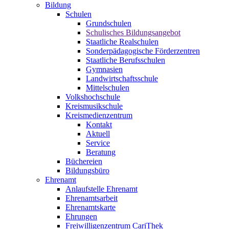
Bildung
Schulen
Grundschulen
Schulisches Bildungsangebot
Staatliche Realschulen
Sonderpädagogische Förderzentren
Staatliche Berufsschulen
Gymnasien
Landwirtschaftsschule
Mittelschulen
Volkshochschule
Kreismusikschule
Kreismedienzentrum
Kontakt
Aktuell
Service
Beratung
Büchereien
Bildungsbüro
Ehrenamt
Anlaufstelle Ehrenamt
Ehrenamtsarbeit
Ehrenamtskarte
Ehrungen
Freiwilligenzentrum CariThek