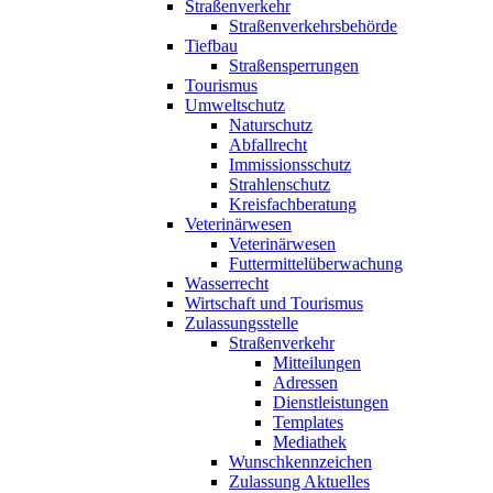
Straßenverkehr
Straßenverkehrsbehörde
Tiefbau
Straßensperrungen
Tourismus
Umweltschutz
Naturschutz
Abfallrecht
Immissionsschutz
Strahlenschutz
Kreisfachberatung
Veterinärwesen
Veterinärwesen
Futtermittelüberwachung
Wasserrecht
Wirtschaft und Tourismus
Zulassungsstelle
Straßenverkehr
Mitteilungen
Adressen
Dienstleistungen
Templates
Mediathek
Wunschkennzeichen
Zulassung Aktuelles