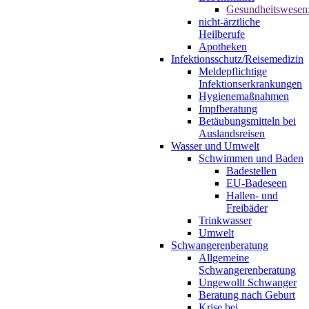
Gesundheitswesen
nicht-ärztliche
Heilberufe
Apotheken
Infektionsschutz/Reisemedizin
Meldepflichtige
Infektionserkrankungen
Hygienemaßnahmen
Impfberatung
Betäubungsmitteln bei
Auslandsreisen
Wasser und Umwelt
Schwimmen und Baden
Badestellen
EU-Badeseen
Hallen- und
Freibäder
Trinkwasser
Umwelt
Schwangerenberatung
Allgemeine
Schwangerenberatung
Ungewollt Schwanger
Beratung nach Geburt
Krise bei