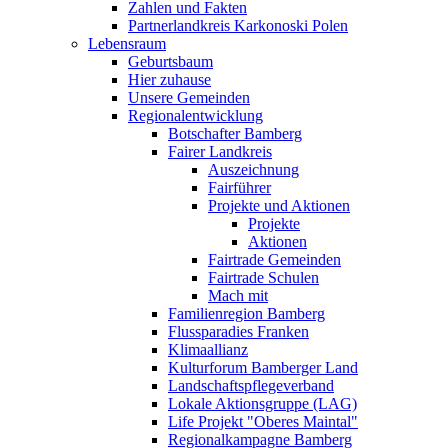
Zahlen und Fakten
Partnerlandkreis Karkonoski Polen
Lebensraum
Geburtsbaum
Hier zuhause
Unsere Gemeinden
Regionalentwicklung
Botschafter Bamberg
Fairer Landkreis
Auszeichnung
Fairführer
Projekte und Aktionen
Projekte
Aktionen
Fairtrade Gemeinden
Fairtrade Schulen
Mach mit
Familienregion Bamberg
Flussparadies Franken
Klimaallianz
Kulturforum Bamberger Land
Landschaftspflegeverband
Lokale Aktionsgruppe (LAG)
Life Projekt "Oberes Maintal"
Regionalkampagne Bamberg