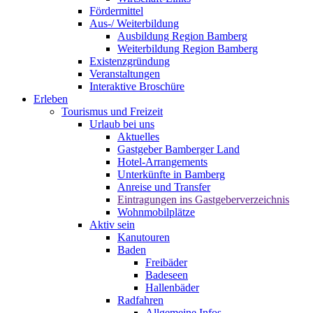
Fördermittel
Aus-/ Weiterbildung
Ausbildung Region Bamberg
Weiterbildung Region Bamberg
Existenzgründung
Veranstaltungen
Interaktive Broschüre
Erleben
Tourismus und Freizeit
Urlaub bei uns
Aktuelles
Gastgeber Bamberger Land
Hotel-Arrangements
Unterkünfte in Bamberg
Anreise und Transfer
Eintragungen ins Gastgeberverzeichnis
Wohnmobilplätze
Aktiv sein
Kanutouren
Baden
Freibäder
Badeseen
Hallenbäder
Radfahren
Allgemeine Infos