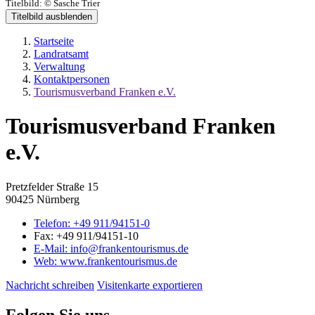
Titelbild:
© Sasche Trier
Titelbild ausblenden
Startseite
Landratsamt
Verwaltung
Kontaktpersonen
Tourismusverband Franken e.V.
Tourismusverband Franken
e.V.
Pretzfelder Straße 15
90425 Nürnberg
Telefon:
+49 911/94151-0
Fax:
+49 911/94151-10
E-Mail:
info@frankentourismus.de
Web:
www.frankentourismus.de
Nachricht schreiben
Visitenkarte exportieren
Folgen Sie uns