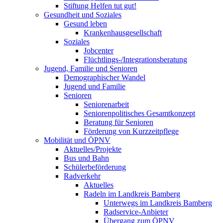
Stiftung Helfen tut gut!
Gesundheit und Soziales
Gesund leben
Krankenhausgesellschaft
Soziales
Jobcenter
Flüchtlings-/Integrationsberatung
Jugend, Familie und Senioren
Demographischer Wandel
Jugend und Familie
Senioren
Seniorenarbeit
Seniorenpolitisches Gesamtkonzept
Beratung für Senioren
Förderung von Kurzzeitpflege
Mobilität und ÖPNV
Aktuelles/Projekte
Bus und Bahn
Schülerbeförderung
Radverkehr
Aktuelles
Radeln im Landkreis Bamberg
Unterwegs im Landkreis Bamberg
Radservice-Anbieter
Übergang zum ÖPNV