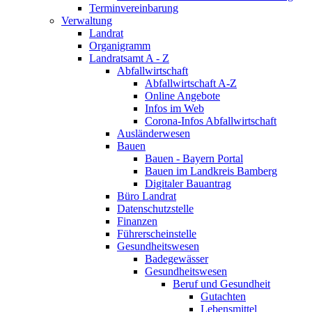
Terminvereinbarung
Verwaltung
Landrat
Organigramm
Landratsamt A - Z
Abfallwirtschaft
Abfallwirtschaft A-Z
Online Angebote
Infos im Web
Corona-Infos Abfallwirtschaft
Ausländerwesen
Bauen
Bauen - Bayern Portal
Bauen im Landkreis Bamberg
Digitaler Bauantrag
Büro Landrat
Datenschutzstelle
Finanzen
Führerscheinstelle
Gesundheitswesen
Badegewässer
Gesundheitswesen
Beruf und Gesundheit
Gutachten
Lebensmittel