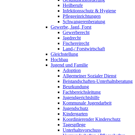
Heilberufe
Infektionsschutz & Hygiene
Pflegeeinrichtungen
Schwangerenberatung
Gewerbe, Jagd, Forst
Gewerberecht
Jagdrecht
Fischereirecht
Land-/ Forstwirtschaft
Gleichstellung
Hochbau
Jugend und Familie
Adoption
Allgemeiner Sozialer Dienst
Beistandschaften-Unterhaltsberatung
Beurkundung
Fachbereichsleitung
Jugendgerichtshilfe
Kommunale Jugendarbeit
Jugendschutz
Kindergarten
Koordinierender Kinderschutz
Tagespflege
Unterhaltsvorschuss