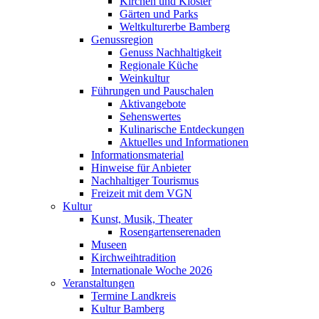
Kirchen und Klöster
Gärten und Parks
Weltkulturerbe Bamberg
Genussregion
Genuss Nachhaltigkeit
Regionale Küche
Weinkultur
Führungen und Pauschalen
Aktivangebote
Sehenswertes
Kulinarische Entdeckungen
Aktuelles und Informationen
Informationsmaterial
Hinweise für Anbieter
Nachhaltiger Tourismus
Freizeit mit dem VGN
Kultur
Kunst, Musik, Theater
Rosengartenserenaden
Museen
Kirchweihtradition
Internationale Woche 2026
Veranstaltungen
Termine Landkreis
Kultur Bamberg