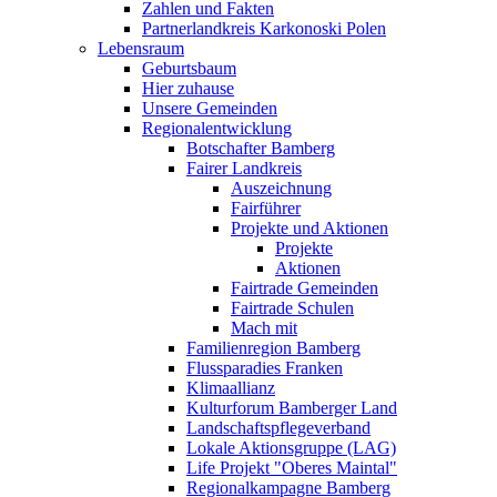
Zahlen und Fakten
Partnerlandkreis Karkonoski Polen
Lebensraum
Geburtsbaum
Hier zuhause
Unsere Gemeinden
Regionalentwicklung
Botschafter Bamberg
Fairer Landkreis
Auszeichnung
Fairführer
Projekte und Aktionen
Projekte
Aktionen
Fairtrade Gemeinden
Fairtrade Schulen
Mach mit
Familienregion Bamberg
Flussparadies Franken
Klimaallianz
Kulturforum Bamberger Land
Landschaftspflegeverband
Lokale Aktionsgruppe (LAG)
Life Projekt "Oberes Maintal"
Regionalkampagne Bamberg