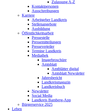
Zulassung A-Z
Kontaktpersonen
Ausschreibungen
Karriere
Arbeitgeber Landkreis
Stellenangebote
Ausbildung
Öffentlichkeitsarbeit
Pressestelle
Pressemitteilungen
Presseverteiler
Termine Landkreis
Mediathek
Imagebroschüre
Amtsblatt
Amtblätter digital
Amtsblatt Newsletter
Jahresbericht
Landkreismagazin
Landkreisbuch
Newsletter
Social Media
Landkreis Bamberg-App
Bürgerservice 2025
Leben