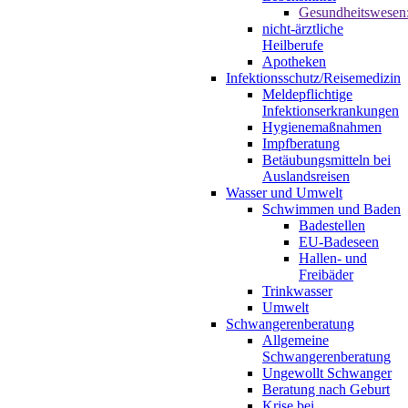
Gesundheitswesen
nicht-ärztliche
Heilberufe
Apotheken
Infektionsschutz/Reisemedizin
Meldepflichtige
Infektionserkrankungen
Hygienemaßnahmen
Impfberatung
Betäubungsmitteln bei
Auslandsreisen
Wasser und Umwelt
Schwimmen und Baden
Badestellen
EU-Badeseen
Hallen- und
Freibäder
Trinkwasser
Umwelt
Schwangerenberatung
Allgemeine
Schwangerenberatung
Ungewollt Schwanger
Beratung nach Geburt
Krise bei