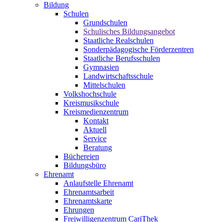
Bildung
Schulen
Grundschulen
Schulisches Bildungsangebot
Staatliche Realschulen
Sonderpädagogische Förderzentren
Staatliche Berufsschulen
Gymnasien
Landwirtschaftsschule
Mittelschulen
Volkshochschule
Kreismusikschule
Kreismedienzentrum
Kontakt
Aktuell
Service
Beratung
Büchereien
Bildungsbüro
Ehrenamt
Anlaufstelle Ehrenamt
Ehrenamtsarbeit
Ehrenamtskarte
Ehrungen
Freiwilligenzentrum CariThek