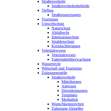
Straßenverkehr
Straßenverkehrsbehörde
Tiefbau
Straßensperrungen
Tourismus
Umweltschutz
Naturschutz
Abfallrecht
Immissionsschutz
Strahlenschutz
Kreisfachberatung
Veterinärwesen
Veterinärwesen
Futtermittelüberwachung
Wasserrecht
Wirtschaft und Tourismus
Zulassungsstelle
Straßenverkehr
Mitteilungen
Adressen
Dienstleistungen
Templates
Mediathek
Wunschkennzeichen
Zulassung Aktuelles