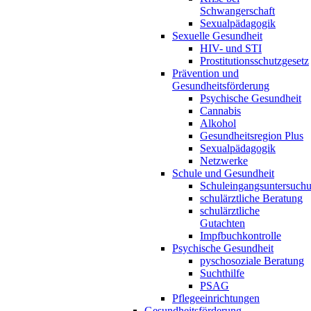
Schwangerschaft
Sexualpädagogik
Sexuelle Gesundheit
HIV- und STI
Prostitutionsschutzgesetz
Prävention und
Gesundheitsförderung
Psychische Gesundheit
Cannabis
Alkohol
Gesundheitsregion Plus
Sexualpädagogik
Netzwerke
Schule und Gesundheit
Schuleingangsuntersuch
schulärztliche Beratung
schulärztliche
Gutachten
Impfbuchkontrolle
Psychische Gesundheit
pyschosoziale Beratung
Suchthilfe
PSAG
Pflegeeinrichtungen
Gesundheitsförderung