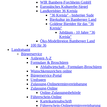
WIR Bamberg-Forchheim GmbH
Europäisches Kulturerbe-Siegel
Landkreisbier 36 Kreisla
"36 Kreisla" - bisherige Sude
Bierkultur im Bamberger Land
Goldene Bieridee für das "36
Kreisla"
Jubiläum - 10 Jahre "36
Kreisla"
Öko-Modellregion Bamberger Land
100 für 36
Landratsamt
Bürgerservice
Anliegen A-Z
Formulare & Broschüren
Abfallwirtschaft - Formulare-Broschüren
Wunschkennzeichen online
Bürgerservice-Portal
Umfragen
Zulassung-Onlineterminvereinbarung
Zulassung-Online
Online-Zulassungsbehörde
Führerschein-Online
Karteikartenabschrift
Führerschein-Onlineterminvereinbarung