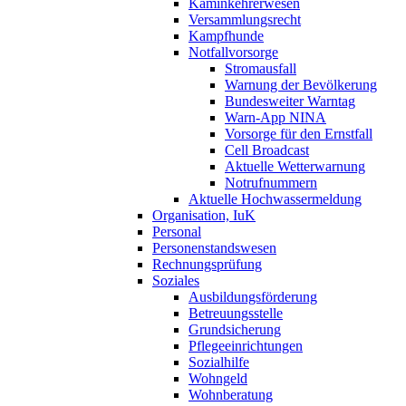
Kaminkehrerwesen
Versammlungsrecht
Kampfhunde
Notfallvorsorge
Stromausfall
Warnung der Bevölkerung
Bundesweiter Warntag
Warn-App NINA
Vorsorge für den Ernstfall
Cell Broadcast
Aktuelle Wetterwarnung
Notrufnummern
Aktuelle Hochwassermeldung
Organisation, IuK
Personal
Personenstandswesen
Rechnungsprüfung
Soziales
Ausbildungsförderung
Betreuungsstelle
Grundsicherung
Pflegeeinrichtungen
Sozialhilfe
Wohngeld
Wohnberatung