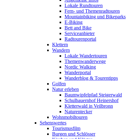
Lokale Rundtouren
Fern- und Themenradtouren
Mountainbiking und Bikeparks
E-Biking
Bett and Bike
Serviceanbieter
Radtourenportal
Klettern
Wandern
Lokale Wandertouren
Themenwanderwege
Nordic Walking
Wanderportal
Wanderblog & Tourentipps
Golfen
Natur erleben
Baumwipfelpfad Steigerwald
Schulbauernhof Heinershof
Kletterwald in Veilbronn
Naturentecker
Wohnmobiltouren
Sehenswertes
Tourismusfilm
Burgen und Schlösser