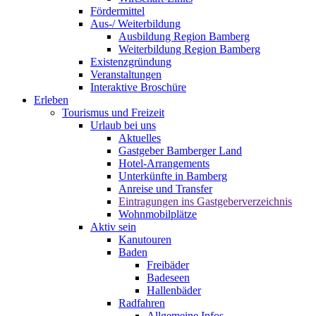
Fördermittel
Aus-/ Weiterbildung
Ausbildung Region Bamberg
Weiterbildung Region Bamberg
Existenzgründung
Veranstaltungen
Interaktive Broschüre
Erleben
Tourismus und Freizeit
Urlaub bei uns
Aktuelles
Gastgeber Bamberger Land
Hotel-Arrangements
Unterkünfte in Bamberg
Anreise und Transfer
Eintragungen ins Gastgeberverzeichnis
Wohnmobilplätze
Aktiv sein
Kanutouren
Baden
Freibäder
Badeseen
Hallenbäder
Radfahren
Allgemeine Infos