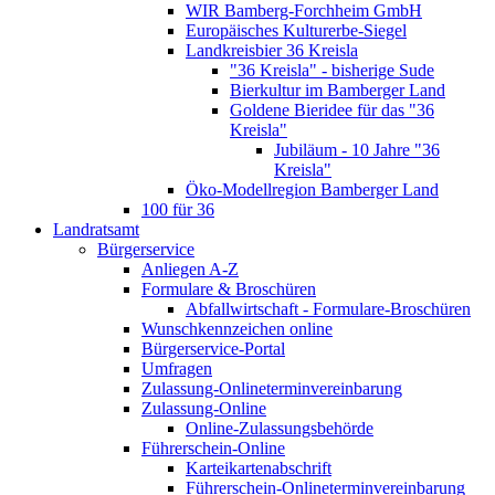
WIR Bamberg-Forchheim GmbH
Europäisches Kulturerbe-Siegel
Landkreisbier 36 Kreisla
"36 Kreisla" - bisherige Sude
Bierkultur im Bamberger Land
Goldene Bieridee für das "36
Kreisla"
Jubiläum - 10 Jahre "36
Kreisla"
Öko-Modellregion Bamberger Land
100 für 36
Landratsamt
Bürgerservice
Anliegen A-Z
Formulare & Broschüren
Abfallwirtschaft - Formulare-Broschüren
Wunschkennzeichen online
Bürgerservice-Portal
Umfragen
Zulassung-Onlineterminvereinbarung
Zulassung-Online
Online-Zulassungsbehörde
Führerschein-Online
Karteikartenabschrift
Führerschein-Onlineterminvereinbarung