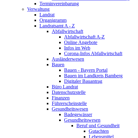
Terminvereinbarung
Verwaltung
Landrat
Organigramm
Landratsamt A - Z
Abfallwirtschaft
Abfallwirtschaft A-Z
Online Angebote
Infos im Web
Corona-Infos Abfallwirtschaft
Ausländerwesen
Bauen
Bauen - Bayern Portal
Bauen im Landkreis Bamberg
Digitaler Bauantrag
Büro Landrat
Datenschutzstelle
Finanzen
Führerscheinstelle
Gesundheitswesen
Badegewässer
Gesundheitswesen
Beruf und Gesundheit
Gutachten
Lebensmittel