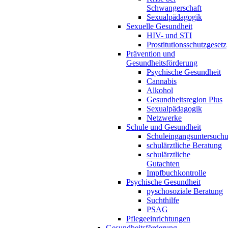
Schwangerschaft
Sexualpädagogik
Sexuelle Gesundheit
HIV- und STI
Prostitutionsschutzgesetz
Prävention und
Gesundheitsförderung
Psychische Gesundheit
Cannabis
Alkohol
Gesundheitsregion Plus
Sexualpädagogik
Netzwerke
Schule und Gesundheit
Schuleingangsuntersuch
schulärztliche Beratung
schulärztliche
Gutachten
Impfbuchkontrolle
Psychische Gesundheit
pyschosoziale Beratung
Suchthilfe
PSAG
Pflegeeinrichtungen
Gesundheitsförderung