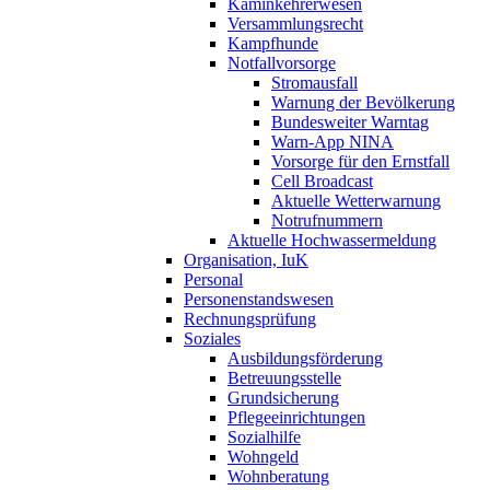
Kaminkehrerwesen
Versammlungsrecht
Kampfhunde
Notfallvorsorge
Stromausfall
Warnung der Bevölkerung
Bundesweiter Warntag
Warn-App NINA
Vorsorge für den Ernstfall
Cell Broadcast
Aktuelle Wetterwarnung
Notrufnummern
Aktuelle Hochwassermeldung
Organisation, IuK
Personal
Personenstandswesen
Rechnungsprüfung
Soziales
Ausbildungsförderung
Betreuungsstelle
Grundsicherung
Pflegeeinrichtungen
Sozialhilfe
Wohngeld
Wohnberatung