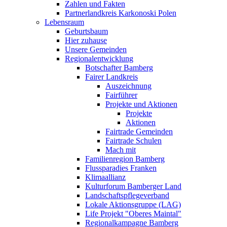
Zahlen und Fakten
Partnerlandkreis Karkonoski Polen
Lebensraum
Geburtsbaum
Hier zuhause
Unsere Gemeinden
Regionalentwicklung
Botschafter Bamberg
Fairer Landkreis
Auszeichnung
Fairführer
Projekte und Aktionen
Projekte
Aktionen
Fairtrade Gemeinden
Fairtrade Schulen
Mach mit
Familienregion Bamberg
Flussparadies Franken
Klimaallianz
Kulturforum Bamberger Land
Landschaftspflegeverband
Lokale Aktionsgruppe (LAG)
Life Projekt "Oberes Maintal"
Regionalkampagne Bamberg