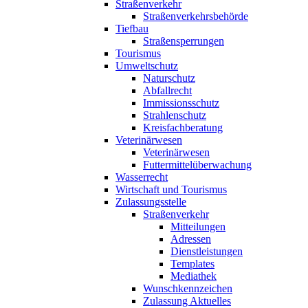
Straßenverkehr
Straßenverkehrsbehörde
Tiefbau
Straßensperrungen
Tourismus
Umweltschutz
Naturschutz
Abfallrecht
Immissionsschutz
Strahlenschutz
Kreisfachberatung
Veterinärwesen
Veterinärwesen
Futtermittelüberwachung
Wasserrecht
Wirtschaft und Tourismus
Zulassungsstelle
Straßenverkehr
Mitteilungen
Adressen
Dienstleistungen
Templates
Mediathek
Wunschkennzeichen
Zulassung Aktuelles