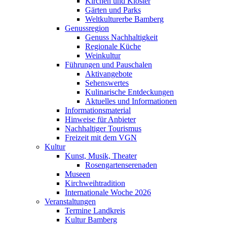
Kirchen und Klöster
Gärten und Parks
Weltkulturerbe Bamberg
Genussregion
Genuss Nachhaltigkeit
Regionale Küche
Weinkultur
Führungen und Pauschalen
Aktivangebote
Sehenswertes
Kulinarische Entdeckungen
Aktuelles und Informationen
Informationsmaterial
Hinweise für Anbieter
Nachhaltiger Tourismus
Freizeit mit dem VGN
Kultur
Kunst, Musik, Theater
Rosengartenserenaden
Museen
Kirchweihtradition
Internationale Woche 2026
Veranstaltungen
Termine Landkreis
Kultur Bamberg