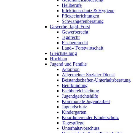
Heilberufe
Infektionsschutz & Hygiene
Pflegeeinrichtungen
Schwangerenberatung
Gewerbe, Jagd, Forst
Gewerberecht
Jagdrecht
Fischereirecht
Land-/ Forstwirtschaft
Gleichstellung
Hochbau
Jugend und Familie
Adoption
Allgemeiner Sozialer Dienst
Beistandschaften-Unterhaltsberatung
Beurkundung
Fachbereichsleitung
Jugendgerichtshilfe
Kommunale Jugendarbeit
Jugendschutz
Kindergarten
Koordinierender Kinderschutz
Tagespflege
Unterhaltsvorschuss