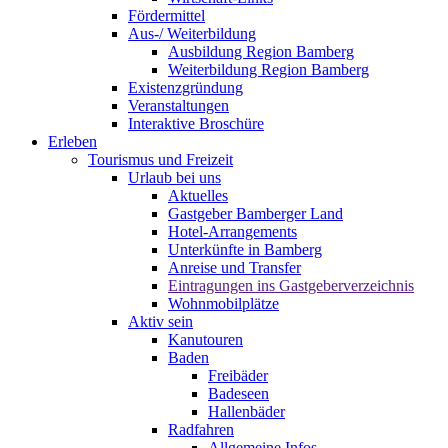
Fördermittel
Aus-/ Weiterbildung
Ausbildung Region Bamberg
Weiterbildung Region Bamberg
Existenzgründung
Veranstaltungen
Interaktive Broschüre
Erleben
Tourismus und Freizeit
Urlaub bei uns
Aktuelles
Gastgeber Bamberger Land
Hotel-Arrangements
Unterkünfte in Bamberg
Anreise und Transfer
Eintragungen ins Gastgeberverzeichnis
Wohnmobilplätze
Aktiv sein
Kanutouren
Baden
Freibäder
Badeseen
Hallenbäder
Radfahren
Allgemeine Infos