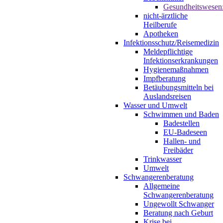
Gesundheitswesen
nicht-ärztliche
Heilberufe
Apotheken
Infektionsschutz/Reisemedizin
Meldepflichtige
Infektionserkrankungen
Hygienemaßnahmen
Impfberatung
Betäubungsmitteln bei
Auslandsreisen
Wasser und Umwelt
Schwimmen und Baden
Badestellen
EU-Badeseen
Hallen- und
Freibäder
Trinkwasser
Umwelt
Schwangerenberatung
Allgemeine
Schwangerenberatung
Ungewollt Schwanger
Beratung nach Geburt
Krise bei