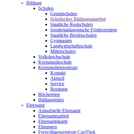
Bildung
Schulen
Grundschulen
Schulisches Bildungsangebot
Staatliche Realschulen
Sonderpädagogische Förderzentren
Staatliche Berufsschulen
Gymnasien
Landwirtschaftsschule
Mittelschulen
Volkshochschule
Kreismusikschule
Kreismedienzentrum
Kontakt
Aktuell
Service
Beratung
Büchereien
Bildungsbüro
Ehrenamt
Anlaufstelle Ehrenamt
Ehrenamtsarbeit
Ehrenamtskarte
Ehrungen
Freiwilligenzentrum CariThek