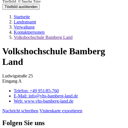
Titelbild:
© Sasche Trier
Titelbild ausblenden
Startseite
Landratsamt
Verwaltung
Kontaktpersonen
Volkshochschule Bamberg Land
Volkshochschule Bamberg
Land
Ludwigstraße 25
Eingang A
Telefon:
+49 951/85-760
E-Mail:
info@vhs-bamberg-land.de
Web:
www.vhs-bamberg-land.de
Nachricht schreiben
Visitenkarte exportieren
Folgen Sie uns