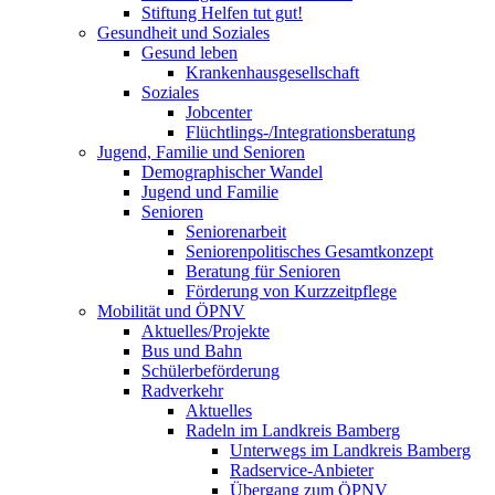
Stiftung Helfen tut gut!
Gesundheit und Soziales
Gesund leben
Krankenhausgesellschaft
Soziales
Jobcenter
Flüchtlings-/Integrationsberatung
Jugend, Familie und Senioren
Demographischer Wandel
Jugend und Familie
Senioren
Seniorenarbeit
Seniorenpolitisches Gesamtkonzept
Beratung für Senioren
Förderung von Kurzzeitpflege
Mobilität und ÖPNV
Aktuelles/Projekte
Bus und Bahn
Schülerbeförderung
Radverkehr
Aktuelles
Radeln im Landkreis Bamberg
Unterwegs im Landkreis Bamberg
Radservice-Anbieter
Übergang zum ÖPNV