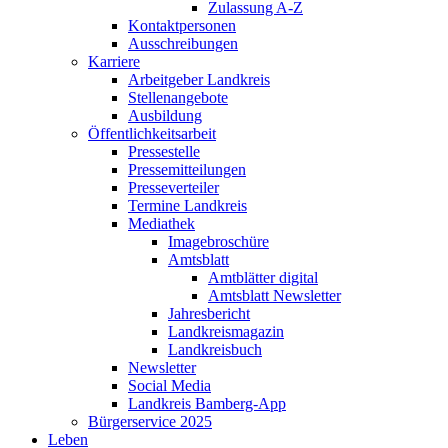
Zulassung A-Z
Kontaktpersonen
Ausschreibungen
Karriere
Arbeitgeber Landkreis
Stellenangebote
Ausbildung
Öffentlichkeitsarbeit
Pressestelle
Pressemitteilungen
Presseverteiler
Termine Landkreis
Mediathek
Imagebroschüre
Amtsblatt
Amtblätter digital
Amtsblatt Newsletter
Jahresbericht
Landkreismagazin
Landkreisbuch
Newsletter
Social Media
Landkreis Bamberg-App
Bürgerservice 2025
Leben