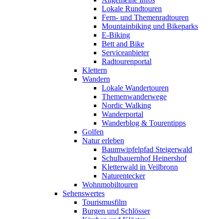
Lokale Rundtouren
Fern- und Themenradtouren
Mountainbiking und Bikeparks
E-Biking
Bett and Bike
Serviceanbieter
Radtourenportal
Klettern
Wandern
Lokale Wandertouren
Themenwanderwege
Nordic Walking
Wanderportal
Wanderblog & Tourentipps
Golfen
Natur erleben
Baumwipfelpfad Steigerwald
Schulbauernhof Heinershof
Kletterwald in Veilbronn
Naturentecker
Wohnmobiltouren
Sehenswertes
Tourismusfilm
Burgen und Schlösser