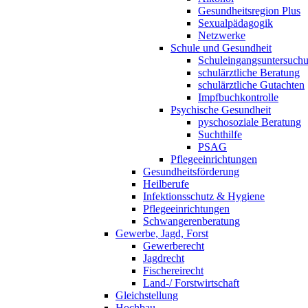
Gesundheitsregion Plus
Sexualpädagogik
Netzwerke
Schule und Gesundheit
Schuleingangsuntersuch
schulärztliche Beratung
schulärztliche Gutachten
Impfbuchkontrolle
Psychische Gesundheit
pyschosoziale Beratung
Suchthilfe
PSAG
Pflegeeinrichtungen
Gesundheitsförderung
Heilberufe
Infektionsschutz & Hygiene
Pflegeeinrichtungen
Schwangerenberatung
Gewerbe, Jagd, Forst
Gewerberecht
Jagdrecht
Fischereirecht
Land-/ Forstwirtschaft
Gleichstellung
Hochbau