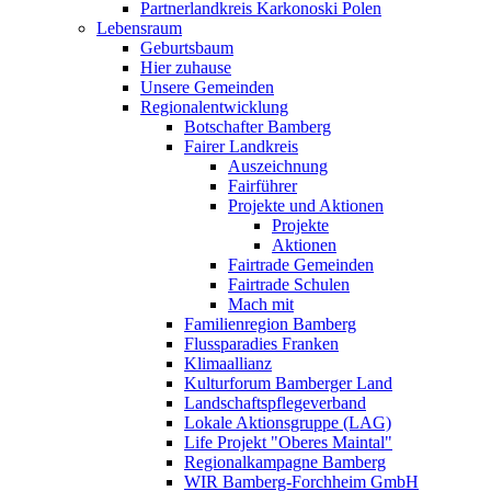
Partnerlandkreis Karkonoski Polen
Lebensraum
Geburtsbaum
Hier zuhause
Unsere Gemeinden
Regionalentwicklung
Botschafter Bamberg
Fairer Landkreis
Auszeichnung
Fairführer
Projekte und Aktionen
Projekte
Aktionen
Fairtrade Gemeinden
Fairtrade Schulen
Mach mit
Familienregion Bamberg
Flussparadies Franken
Klimaallianz
Kulturforum Bamberger Land
Landschaftspflegeverband
Lokale Aktionsgruppe (LAG)
Life Projekt "Oberes Maintal"
Regionalkampagne Bamberg
WIR Bamberg-Forchheim GmbH