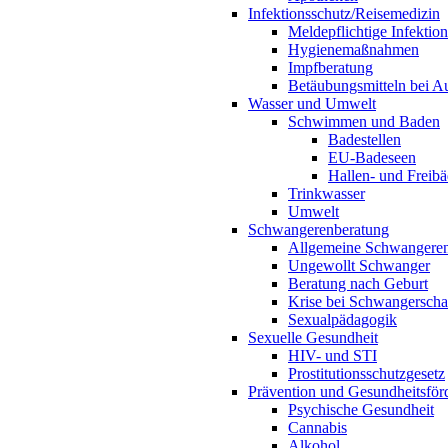
Infektionsschutz/Reisemedizin
Meldepflichtige Infektio
Hygienemaßnahmen
Impfberatung
Betäubungsmitteln bei Au
Wasser und Umwelt
Schwimmen und Baden
Badestellen
EU-Badeseen
Hallen- und Freibä
Trinkwasser
Umwelt
Schwangerenberatung
Allgemeine Schwangeren
Ungewollt Schwanger
Beratung nach Geburt
Krise bei Schwangerscha
Sexualpädagogik
Sexuelle Gesundheit
HIV- und STI
Prostitutionsschutzgesetz
Prävention und Gesundheitsför
Psychische Gesundheit
Cannabis
Alkohol