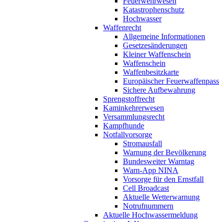
Feuerwehrwesen
Katastrophenschutz
Hochwasser
Waffenrecht
Allgemeine Informationen
Gesetzesänderungen
Kleiner Waffenschein
Waffenschein
Waffenbesitzkarte
Europäischer Feuerwaffenpass
Sichere Aufbewahrung
Sprengstoffrecht
Kaminkehrerwesen
Versammlungsrecht
Kampfhunde
Notfallvorsorge
Stromausfall
Warnung der Bevölkerung
Bundesweiter Warntag
Warn-App NINA
Vorsorge für den Ernstfall
Cell Broadcast
Aktuelle Wetterwarnung
Notrufnummern
Aktuelle Hochwassermeldung