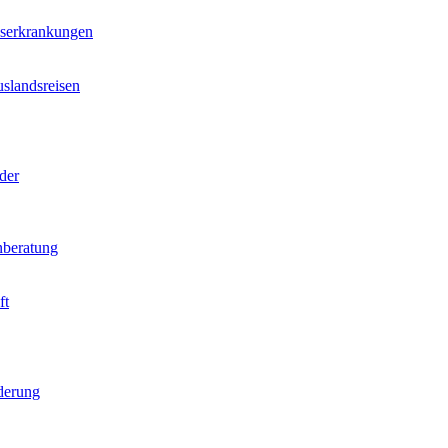
nserkrankungen
slandsreisen
der
beratung
ft
derung