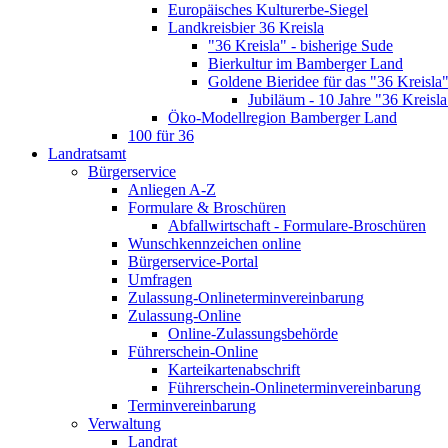
Europäisches Kulturerbe-Siegel
Landkreisbier 36 Kreisla
"36 Kreisla" - bisherige Sude
Bierkultur im Bamberger Land
Goldene Bieridee für das "36 Kreisla
Jubiläum - 10 Jahre "36 Kreisla
Öko-Modellregion Bamberger Land
100 für 36
Landratsamt
Bürgerservice
Anliegen A-Z
Formulare & Broschüren
Abfallwirtschaft - Formulare-Broschüren
Wunschkennzeichen online
Bürgerservice-Portal
Umfragen
Zulassung-Onlineterminvereinbarung
Zulassung-Online
Online-Zulassungsbehörde
Führerschein-Online
Karteikartenabschrift
Führerschein-Onlineterminvereinbarung
Terminvereinbarung
Verwaltung
Landrat