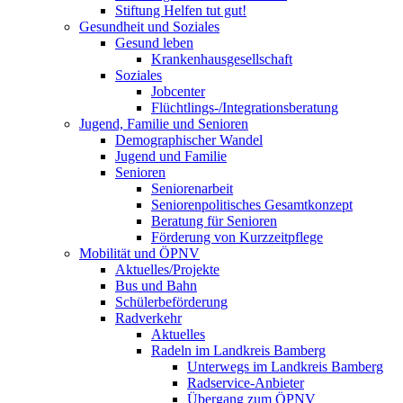
Stiftung Helfen tut gut!
Gesundheit und Soziales
Gesund leben
Krankenhausgesellschaft
Soziales
Jobcenter
Flüchtlings-/Integrationsberatung
Jugend, Familie und Senioren
Demographischer Wandel
Jugend und Familie
Senioren
Seniorenarbeit
Seniorenpolitisches Gesamtkonzept
Beratung für Senioren
Förderung von Kurzzeitpflege
Mobilität und ÖPNV
Aktuelles/Projekte
Bus und Bahn
Schülerbeförderung
Radverkehr
Aktuelles
Radeln im Landkreis Bamberg
Unterwegs im Landkreis Bamberg
Radservice-Anbieter
Übergang zum ÖPNV