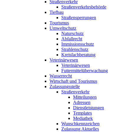
Straßenverkehr
Straßenverkehrsbehörde
Tiefbau
Straßensperrungen
Tourismus
Umweltschutz
Naturschutz
Abfallrecht
Immissionsschutz
Strahlenschutz
Kreisfachberatung
Veterinärwesen
Veterinärwesen
Futtermittelüberwachung
Wasserrecht
Wirtschaft und Tourismus
Zulassungsstelle
Straßenverkehr
Mitteilungen
Adressen
Dienstleistungen
Templates
Mediathek
Wunschkennzeichen
Zulassung Aktuelles