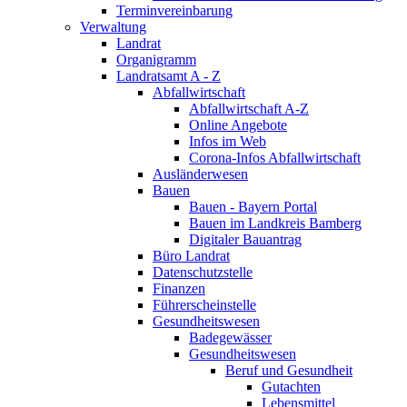
Terminvereinbarung
Verwaltung
Landrat
Organigramm
Landratsamt A - Z
Abfallwirtschaft
Abfallwirtschaft A-Z
Online Angebote
Infos im Web
Corona-Infos Abfallwirtschaft
Ausländerwesen
Bauen
Bauen - Bayern Portal
Bauen im Landkreis Bamberg
Digitaler Bauantrag
Büro Landrat
Datenschutzstelle
Finanzen
Führerscheinstelle
Gesundheitswesen
Badegewässer
Gesundheitswesen
Beruf und Gesundheit
Gutachten
Lebensmittel