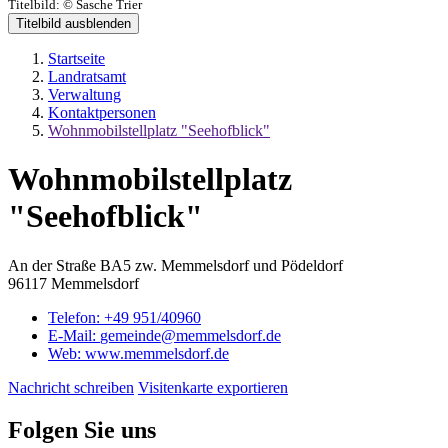
Titelbild:
© Sasche Trier
Titelbild ausblenden
Startseite
Landratsamt
Verwaltung
Kontaktpersonen
Wohnmobilstellplatz "Seehofblick"
Wohnmobilstellplatz
"Seehofblick"
An der Straße BA5 zw. Memmelsdorf und Pödeldorf
96117 Memmelsdorf
Telefon:
+49 951/40960
E-Mail:
gemeinde@memmelsdorf.de
Web:
www.memmelsdorf.de
Nachricht schreiben
Visitenkarte exportieren
Folgen Sie uns