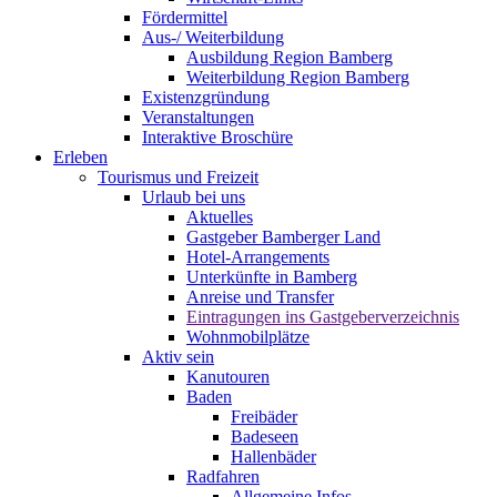
Fördermittel
Aus-/ Weiterbildung
Ausbildung Region Bamberg
Weiterbildung Region Bamberg
Existenzgründung
Veranstaltungen
Interaktive Broschüre
Erleben
Tourismus und Freizeit
Urlaub bei uns
Aktuelles
Gastgeber Bamberger Land
Hotel-Arrangements
Unterkünfte in Bamberg
Anreise und Transfer
Eintragungen ins Gastgeberverzeichnis
Wohnmobilplätze
Aktiv sein
Kanutouren
Baden
Freibäder
Badeseen
Hallenbäder
Radfahren
Allgemeine Infos