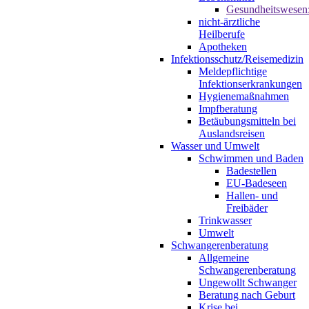
Gesundheitswesen
nicht-ärztliche
Heilberufe
Apotheken
Infektionsschutz/Reisemedizin
Meldepflichtige
Infektionserkrankungen
Hygienemaßnahmen
Impfberatung
Betäubungsmitteln bei
Auslandsreisen
Wasser und Umwelt
Schwimmen und Baden
Badestellen
EU-Badeseen
Hallen- und
Freibäder
Trinkwasser
Umwelt
Schwangerenberatung
Allgemeine
Schwangerenberatung
Ungewollt Schwanger
Beratung nach Geburt
Krise bei