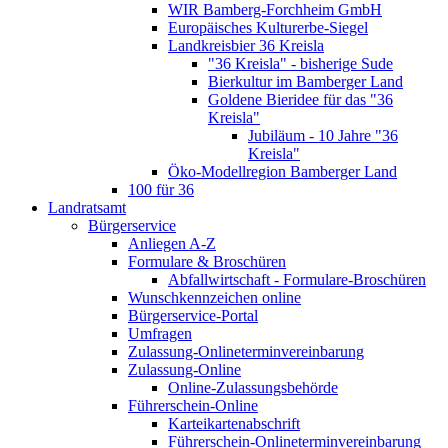
WIR Bamberg-Forchheim GmbH
Europäisches Kulturerbe-Siegel
Landkreisbier 36 Kreisla
"36 Kreisla" - bisherige Sude
Bierkultur im Bamberger Land
Goldene Bieridee für das "36
Kreisla"
Jubiläum - 10 Jahre "36
Kreisla"
Öko-Modellregion Bamberger Land
100 für 36
Landratsamt
Bürgerservice
Anliegen A-Z
Formulare & Broschüren
Abfallwirtschaft - Formulare-Broschüren
Wunschkennzeichen online
Bürgerservice-Portal
Umfragen
Zulassung-Onlineterminvereinbarung
Zulassung-Online
Online-Zulassungsbehörde
Führerschein-Online
Karteikartenabschrift
Führerschein-Onlineterminvereinbarung