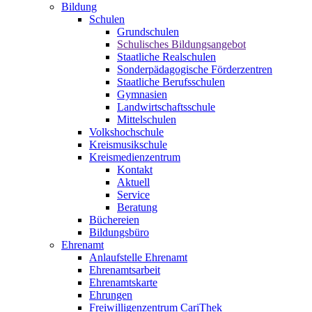
Bildung
Schulen
Grundschulen
Schulisches Bildungsangebot
Staatliche Realschulen
Sonderpädagogische Förderzentren
Staatliche Berufsschulen
Gymnasien
Landwirtschaftsschule
Mittelschulen
Volkshochschule
Kreismusikschule
Kreismedienzentrum
Kontakt
Aktuell
Service
Beratung
Büchereien
Bildungsbüro
Ehrenamt
Anlaufstelle Ehrenamt
Ehrenamtsarbeit
Ehrenamtskarte
Ehrungen
Freiwilligenzentrum CariThek