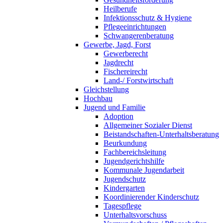
Heilberufe
Infektionsschutz & Hygiene
Pflegeeinrichtungen
Schwangerenberatung
Gewerbe, Jagd, Forst
Gewerberecht
Jagdrecht
Fischereirecht
Land-/ Forstwirtschaft
Gleichstellung
Hochbau
Jugend und Familie
Adoption
Allgemeiner Sozialer Dienst
Beistandschaften-Unterhaltsberatung
Beurkundung
Fachbereichsleitung
Jugendgerichtshilfe
Kommunale Jugendarbeit
Jugendschutz
Kindergarten
Koordinierender Kinderschutz
Tagespflege
Unterhaltsvorschuss