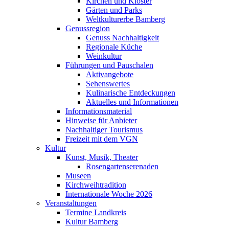
Kirchen und Klöster
Gärten und Parks
Weltkulturerbe Bamberg
Genussregion
Genuss Nachhaltigkeit
Regionale Küche
Weinkultur
Führungen und Pauschalen
Aktivangebote
Sehenswertes
Kulinarische Entdeckungen
Aktuelles und Informationen
Informationsmaterial
Hinweise für Anbieter
Nachhaltiger Tourismus
Freizeit mit dem VGN
Kultur
Kunst, Musik, Theater
Rosengartenserenaden
Museen
Kirchweihtradition
Internationale Woche 2026
Veranstaltungen
Termine Landkreis
Kultur Bamberg