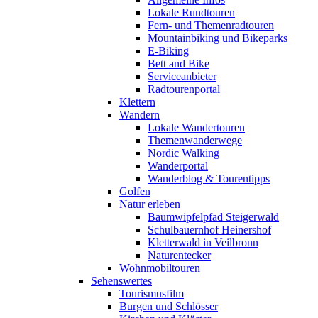
Lokale Rundtouren
Fern- und Themenradtouren
Mountainbiking und Bikeparks
E-Biking
Bett and Bike
Serviceanbieter
Radtourenportal
Klettern
Wandern
Lokale Wandertouren
Themenwanderwege
Nordic Walking
Wanderportal
Wanderblog & Tourentipps
Golfen
Natur erleben
Baumwipfelpfad Steigerwald
Schulbauernhof Heinershof
Kletterwald in Veilbronn
Naturentecker
Wohnmobiltouren
Sehenswertes
Tourismusfilm
Burgen und Schlösser