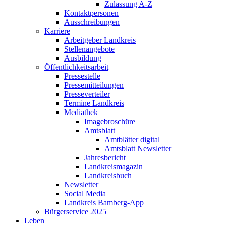
Zulassung A-Z
Kontaktpersonen
Ausschreibungen
Karriere
Arbeitgeber Landkreis
Stellenangebote
Ausbildung
Öffentlichkeitsarbeit
Pressestelle
Pressemitteilungen
Presseverteiler
Termine Landkreis
Mediathek
Imagebroschüre
Amtsblatt
Amtblätter digital
Amtsblatt Newsletter
Jahresbericht
Landkreismagazin
Landkreisbuch
Newsletter
Social Media
Landkreis Bamberg-App
Bürgerservice 2025
Leben