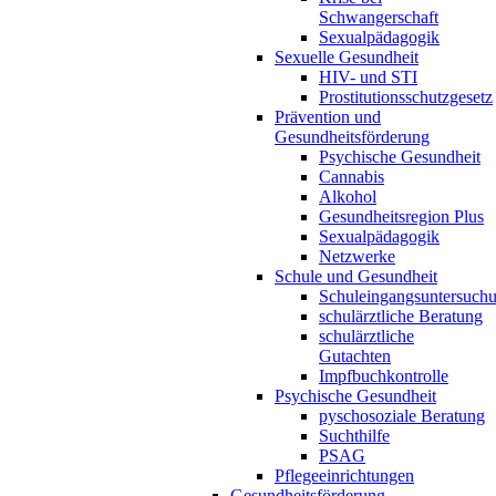
Schwangerschaft
Sexualpädagogik
Sexuelle Gesundheit
HIV- und STI
Prostitutionsschutzgesetz
Prävention und
Gesundheitsförderung
Psychische Gesundheit
Cannabis
Alkohol
Gesundheitsregion Plus
Sexualpädagogik
Netzwerke
Schule und Gesundheit
Schuleingangsuntersuch
schulärztliche Beratung
schulärztliche
Gutachten
Impfbuchkontrolle
Psychische Gesundheit
pyschosoziale Beratung
Suchthilfe
PSAG
Pflegeeinrichtungen
Gesundheitsförderung