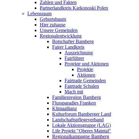
Zahlen und Fakten
Partnerlandkreis Karkonoski Polen
Lebensraum
Geburtsbaum
Hier zuhause
Unsere Gemeinden
Regionalentwicklung
Botschafter Bamberg
Fairer Landkreis
Auszeichnung
Fairführer
Projekte und Aktionen
Projekte
Aktionen
Fairtrade Gemeinden
Fairtrade Schulen
Mach mit
Familienregion Bamberg
Flussparadies Franken
Klimaallianz
Kulturforum Bamberger Land
Landschaftspflegeverband
Lokale Aktionsgruppe (LAG)
Life Projekt "Oberes Maintal"
Regionalkampagne Bamberg