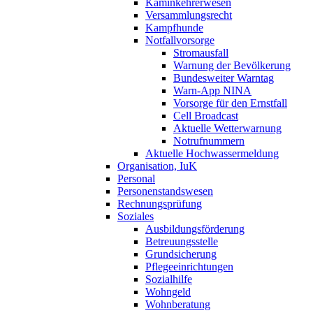
Kaminkehrerwesen
Versammlungsrecht
Kampfhunde
Notfallvorsorge
Stromausfall
Warnung der Bevölkerung
Bundesweiter Warntag
Warn-App NINA
Vorsorge für den Ernstfall
Cell Broadcast
Aktuelle Wetterwarnung
Notrufnummern
Aktuelle Hochwassermeldung
Organisation, IuK
Personal
Personenstandswesen
Rechnungsprüfung
Soziales
Ausbildungsförderung
Betreuungsstelle
Grundsicherung
Pflegeeinrichtungen
Sozialhilfe
Wohngeld
Wohnberatung