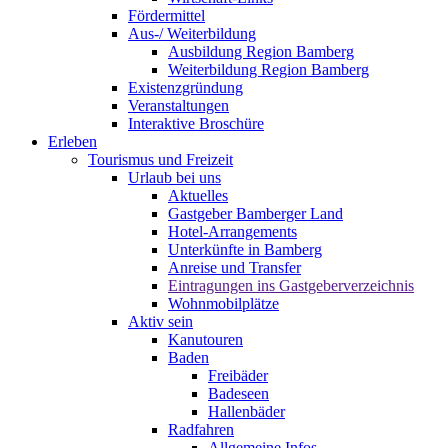
Fördermittel
Aus-/ Weiterbildung
Ausbildung Region Bamberg
Weiterbildung Region Bamberg
Existenzgründung
Veranstaltungen
Interaktive Broschüre
Erleben
Tourismus und Freizeit
Urlaub bei uns
Aktuelles
Gastgeber Bamberger Land
Hotel-Arrangements
Unterkünfte in Bamberg
Anreise und Transfer
Eintragungen ins Gastgeberverzeichnis
Wohnmobilplätze
Aktiv sein
Kanutouren
Baden
Freibäder
Badeseen
Hallenbäder
Radfahren
Allgemeine Infos