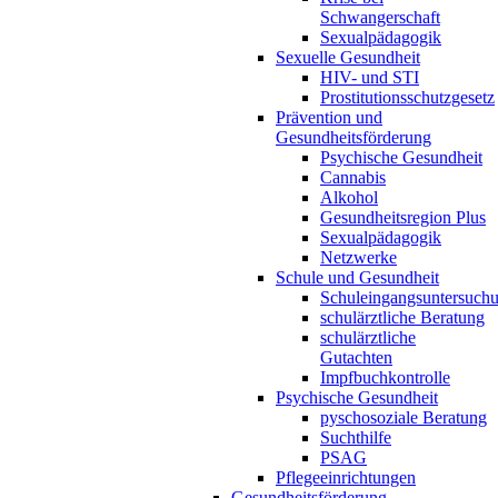
Schwangerschaft
Sexualpädagogik
Sexuelle Gesundheit
HIV- und STI
Prostitutionsschutzgesetz
Prävention und
Gesundheitsförderung
Psychische Gesundheit
Cannabis
Alkohol
Gesundheitsregion Plus
Sexualpädagogik
Netzwerke
Schule und Gesundheit
Schuleingangsuntersuch
schulärztliche Beratung
schulärztliche
Gutachten
Impfbuchkontrolle
Psychische Gesundheit
pyschosoziale Beratung
Suchthilfe
PSAG
Pflegeeinrichtungen
Gesundheitsförderung