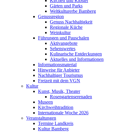
Kirchen und Klöster
Gärten und Parks
Weltkulturerbe Bamberg
Genussregion
Genuss Nachhaltigkeit
Regionale Küche
Weinkultur
Führungen und Pauschalen
Aktivangebote
Sehenswertes
Kulinarische Entdeckungen
Aktuelles und Informationen
Informationsmaterial
Hinweise für Anbieter
Nachhaltiger Tourismus
Freizeit mit dem VGN
Kultur
Kunst, Musik, Theater
Rosengartenserenaden
Museen
Kirchweihtradition
Internationale Woche 2026
Veranstaltungen
Termine Landkreis
Kultur Bamberg