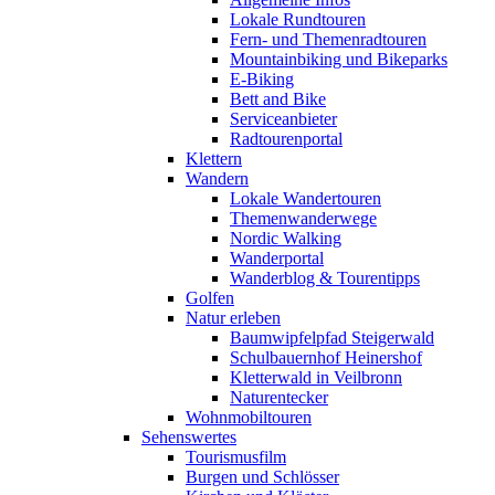
Lokale Rundtouren
Fern- und Themenradtouren
Mountainbiking und Bikeparks
E-Biking
Bett and Bike
Serviceanbieter
Radtourenportal
Klettern
Wandern
Lokale Wandertouren
Themenwanderwege
Nordic Walking
Wanderportal
Wanderblog & Tourentipps
Golfen
Natur erleben
Baumwipfelpfad Steigerwald
Schulbauernhof Heinershof
Kletterwald in Veilbronn
Naturentecker
Wohnmobiltouren
Sehenswertes
Tourismusfilm
Burgen und Schlösser