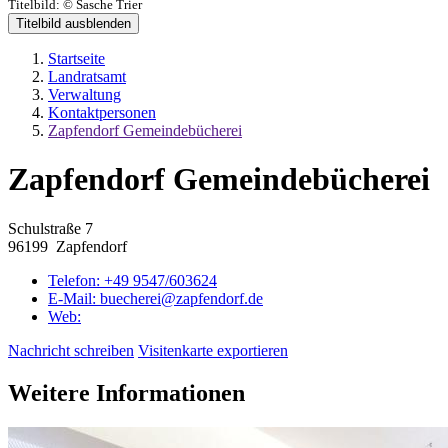
Titelbild:
© Sasche Trier
Titelbild ausblenden
Startseite
Landratsamt
Verwaltung
Kontaktpersonen
Zapfendorf Gemeindebücherei
Zapfendorf Gemeindebücherei
Schulstraße 7
96199 Zapfendorf
Telefon:
+49 9547/603624
E-Mail:
buecherei@zapfendorf.de
Web:
Nachricht schreiben
Visitenkarte exportieren
Weitere Informationen