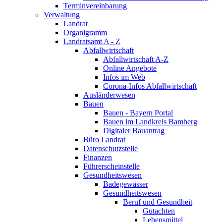
Terminvereinbarung
Verwaltung
Landrat
Organigramm
Landratsamt A - Z
Abfallwirtschaft
Abfallwirtschaft A-Z
Online Angebote
Infos im Web
Corona-Infos Abfallwirtschaft
Ausländerwesen
Bauen
Bauen - Bayern Portal
Bauen im Landkreis Bamberg
Digitaler Bauantrag
Büro Landrat
Datenschutzstelle
Finanzen
Führerscheinstelle
Gesundheitswesen
Badegewässer
Gesundheitswesen
Beruf und Gesundheit
Gutachten
Lebensmittel