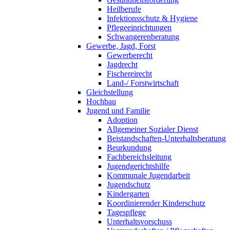
Heilberufe
Infektionsschutz & Hygiene
Pflegeeinrichtungen
Schwangerenberatung
Gewerbe, Jagd, Forst
Gewerberecht
Jagdrecht
Fischereirecht
Land-/ Forstwirtschaft
Gleichstellung
Hochbau
Jugend und Familie
Adoption
Allgemeiner Sozialer Dienst
Beistandschaften-Unterhaltsberatung
Beurkundung
Fachbereichsleitung
Jugendgerichtshilfe
Kommunale Jugendarbeit
Jugendschutz
Kindergarten
Koordinierender Kinderschutz
Tagespflege
Unterhaltsvorschuss