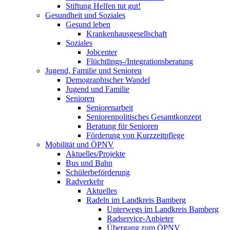
Stiftung Helfen tut gut!
Gesundheit und Soziales
Gesund leben
Krankenhausgesellschaft
Soziales
Jobcenter
Flüchtlings-/Integrationsberatung
Jugend, Familie und Senioren
Demographischer Wandel
Jugend und Familie
Senioren
Seniorenarbeit
Seniorenpolitisches Gesamtkonzept
Beratung für Senioren
Förderung von Kurzzeitpflege
Mobilität und ÖPNV
Aktuelles/Projekte
Bus und Bahn
Schülerbeförderung
Radverkehr
Aktuelles
Radeln im Landkreis Bamberg
Unterwegs im Landkreis Bamberg
Radservice-Anbieter
Übergang zum ÖPNV