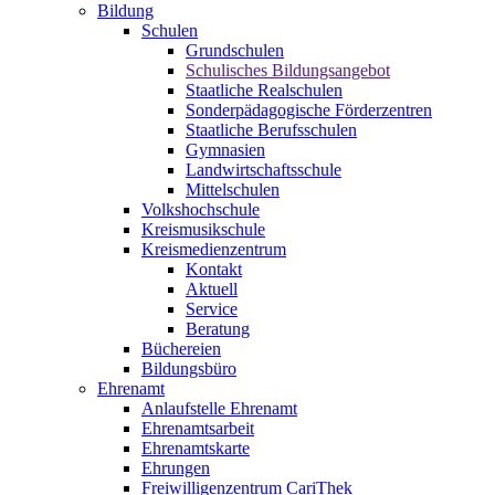
Bildung
Schulen
Grundschulen
Schulisches Bildungsangebot
Staatliche Realschulen
Sonderpädagogische Förderzentren
Staatliche Berufsschulen
Gymnasien
Landwirtschaftsschule
Mittelschulen
Volkshochschule
Kreismusikschule
Kreismedienzentrum
Kontakt
Aktuell
Service
Beratung
Büchereien
Bildungsbüro
Ehrenamt
Anlaufstelle Ehrenamt
Ehrenamtsarbeit
Ehrenamtskarte
Ehrungen
Freiwilligenzentrum CariThek