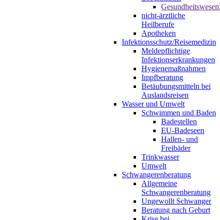
Gesundheitswesen
nicht-ärztliche
Heilberufe
Apotheken
Infektionsschutz/Reisemedizin
Meldepflichtige
Infektionserkrankungen
Hygienemaßnahmen
Impfberatung
Betäubungsmitteln bei
Auslandsreisen
Wasser und Umwelt
Schwimmen und Baden
Badestellen
EU-Badeseen
Hallen- und
Freibäder
Trinkwasser
Umwelt
Schwangerenberatung
Allgemeine
Schwangerenberatung
Ungewollt Schwanger
Beratung nach Geburt
Krise bei