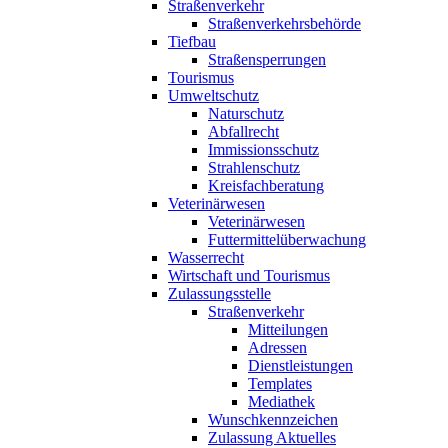
Straßenverkehr
Straßenverkehrsbehörde
Tiefbau
Straßensperrungen
Tourismus
Umweltschutz
Naturschutz
Abfallrecht
Immissionsschutz
Strahlenschutz
Kreisfachberatung
Veterinärwesen
Veterinärwesen
Futtermittelüberwachung
Wasserrecht
Wirtschaft und Tourismus
Zulassungsstelle
Straßenverkehr
Mitteilungen
Adressen
Dienstleistungen
Templates
Mediathek
Wunschkennzeichen
Zulassung Aktuelles