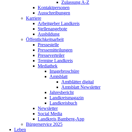
Zulassung A-Z
Kontaktpersonen
Ausschreibungen
Karriere
Arbeitgeber Landkreis
Stellenangebote
Ausbildung
Öffentlichkeitsarbeit
Pressestelle
Pressemitteilungen
Presseverteiler
Termine Landkreis
Mediathek
Imagebroschüre
Amtsblatt
Amtblätter digital
Amtsblatt Newsletter
Jahresbericht
Landkreismagazin
Landkreisbuch
Newsletter
Social Media
Landkreis Bamberg-App
Bürgerservice 2025
Leben