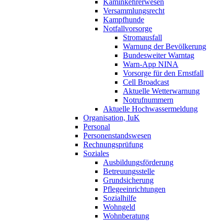
Kaminkehrerwesen
Versammlungsrecht
Kampfhunde
Notfallvorsorge
Stromausfall
Warnung der Bevölkerung
Bundesweiter Warntag
Warn-App NINA
Vorsorge für den Ernstfall
Cell Broadcast
Aktuelle Wetterwarnung
Notrufnummern
Aktuelle Hochwassermeldung
Organisation, IuK
Personal
Personenstandswesen
Rechnungsprüfung
Soziales
Ausbildungsförderung
Betreuungsstelle
Grundsicherung
Pflegeeinrichtungen
Sozialhilfe
Wohngeld
Wohnberatung