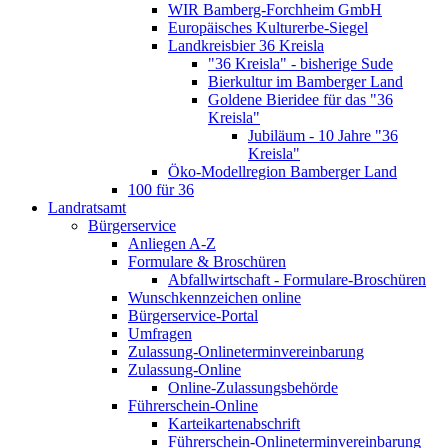
WIR Bamberg-Forchheim GmbH
Europäisches Kulturerbe-Siegel
Landkreisbier 36 Kreisla
"36 Kreisla" - bisherige Sude
Bierkultur im Bamberger Land
Goldene Bieridee für das "36
Kreisla"
Jubiläum - 10 Jahre "36
Kreisla"
Öko-Modellregion Bamberger Land
100 für 36
Landratsamt
Bürgerservice
Anliegen A-Z
Formulare & Broschüren
Abfallwirtschaft - Formulare-Broschüren
Wunschkennzeichen online
Bürgerservice-Portal
Umfragen
Zulassung-Onlineterminvereinbarung
Zulassung-Online
Online-Zulassungsbehörde
Führerschein-Online
Karteikartenabschrift
Führerschein-Onlineterminvereinbarung