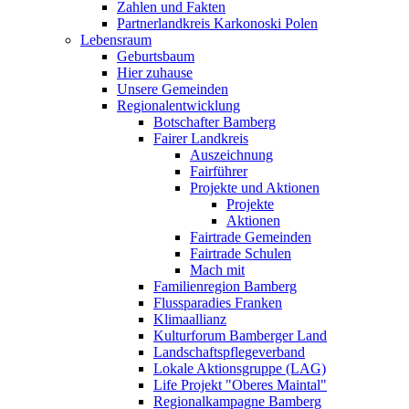
Zahlen und Fakten
Partnerlandkreis Karkonoski Polen
Lebensraum
Geburtsbaum
Hier zuhause
Unsere Gemeinden
Regionalentwicklung
Botschafter Bamberg
Fairer Landkreis
Auszeichnung
Fairführer
Projekte und Aktionen
Projekte
Aktionen
Fairtrade Gemeinden
Fairtrade Schulen
Mach mit
Familienregion Bamberg
Flussparadies Franken
Klimaallianz
Kulturforum Bamberger Land
Landschaftspflegeverband
Lokale Aktionsgruppe (LAG)
Life Projekt "Oberes Maintal"
Regionalkampagne Bamberg