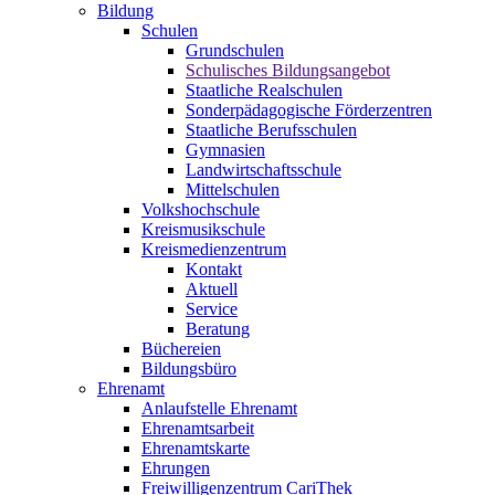
Bildung
Schulen
Grundschulen
Schulisches Bildungsangebot
Staatliche Realschulen
Sonderpädagogische Förderzentren
Staatliche Berufsschulen
Gymnasien
Landwirtschaftsschule
Mittelschulen
Volkshochschule
Kreismusikschule
Kreismedienzentrum
Kontakt
Aktuell
Service
Beratung
Büchereien
Bildungsbüro
Ehrenamt
Anlaufstelle Ehrenamt
Ehrenamtsarbeit
Ehrenamtskarte
Ehrungen
Freiwilligenzentrum CariThek