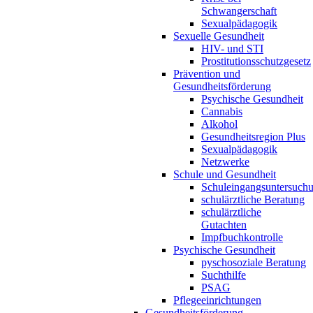
Schwangerschaft
Sexualpädagogik
Sexuelle Gesundheit
HIV- und STI
Prostitutionsschutzgesetz
Prävention und
Gesundheitsförderung
Psychische Gesundheit
Cannabis
Alkohol
Gesundheitsregion Plus
Sexualpädagogik
Netzwerke
Schule und Gesundheit
Schuleingangsuntersuch
schulärztliche Beratung
schulärztliche
Gutachten
Impfbuchkontrolle
Psychische Gesundheit
pyschosoziale Beratung
Suchthilfe
PSAG
Pflegeeinrichtungen
Gesundheitsförderung