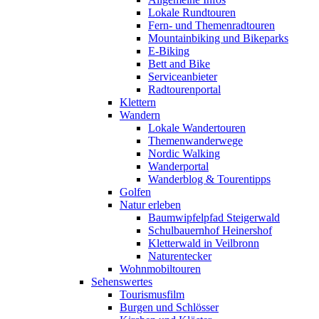
Lokale Rundtouren
Fern- und Themenradtouren
Mountainbiking und Bikeparks
E-Biking
Bett and Bike
Serviceanbieter
Radtourenportal
Klettern
Wandern
Lokale Wandertouren
Themenwanderwege
Nordic Walking
Wanderportal
Wanderblog & Tourentipps
Golfen
Natur erleben
Baumwipfelpfad Steigerwald
Schulbauernhof Heinershof
Kletterwald in Veilbronn
Naturentecker
Wohnmobiltouren
Sehenswertes
Tourismusfilm
Burgen und Schlösser