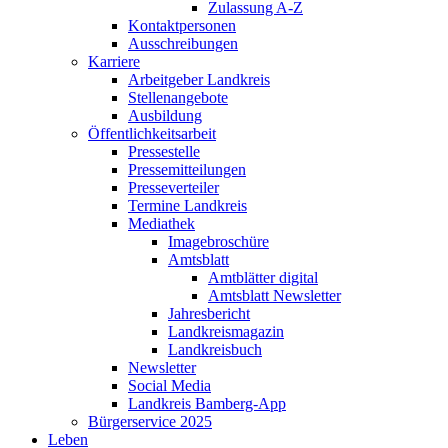
Zulassung A-Z
Kontaktpersonen
Ausschreibungen
Karriere
Arbeitgeber Landkreis
Stellenangebote
Ausbildung
Öffentlichkeitsarbeit
Pressestelle
Pressemitteilungen
Presseverteiler
Termine Landkreis
Mediathek
Imagebroschüre
Amtsblatt
Amtblätter digital
Amtsblatt Newsletter
Jahresbericht
Landkreismagazin
Landkreisbuch
Newsletter
Social Media
Landkreis Bamberg-App
Bürgerservice 2025
Leben