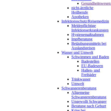
Gesundheitswesen
nicht-ärztliche
Heilberufe
Apotheken
Infektionsschutz/Reisemedizin
Meldepflichtige
Infektionserkrankungen
Hygienemaßnahmen
Impfberatung
Betäubungsmitteln bei
Auslandsreisen
Wasser und Umwelt
Schwimmen und Baden
Badestellen
EU-Badeseen
Hallen- und
Freibäder
Trinkwasser
Umwelt
Schwangerenberatung
Allgemeine
Schwangerenberatung
Ungewollt Schwanger
Beratung nach Geburt
Krise bei