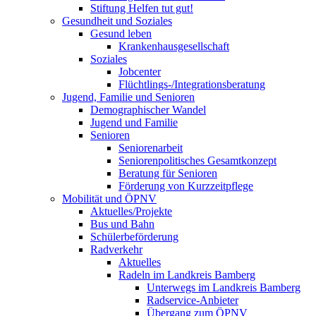
Stiftung Helfen tut gut!
Gesundheit und Soziales
Gesund leben
Krankenhausgesellschaft
Soziales
Jobcenter
Flüchtlings-/Integrationsberatung
Jugend, Familie und Senioren
Demographischer Wandel
Jugend und Familie
Senioren
Seniorenarbeit
Seniorenpolitisches Gesamtkonzept
Beratung für Senioren
Förderung von Kurzzeitpflege
Mobilität und ÖPNV
Aktuelles/Projekte
Bus und Bahn
Schülerbeförderung
Radverkehr
Aktuelles
Radeln im Landkreis Bamberg
Unterwegs im Landkreis Bamberg
Radservice-Anbieter
Übergang zum ÖPNV