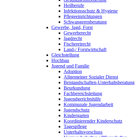
Heilberufe
Infektionsschutz & Hygiene
Pflegeeinrichtungen
Schwangerenberatung
Gewerbe, Jagd, Forst
Gewerberecht
Jagdrecht
Fischereirecht
Land-/ Forstwirtschaft
Gleichstellung
Hochbau
Jugend und Familie
Adoption
Allgemeiner Sozialer Dienst
Beistandschaften-Unterhaltsberatung
Beurkundung
Fachbereichsleitung
Jugendgerichtshilfe
Kommunale Jugendarbeit
Jugendschutz
Kindergarten
Koordinierender Kinderschutz
Tagespflege
Unterhaltsvorschuss