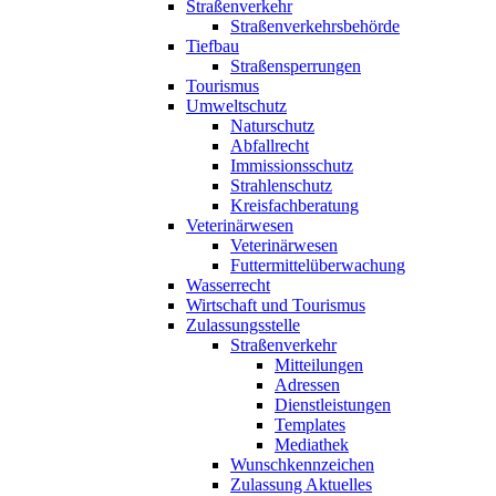
Straßenverkehr
Straßenverkehrsbehörde
Tiefbau
Straßensperrungen
Tourismus
Umweltschutz
Naturschutz
Abfallrecht
Immissionsschutz
Strahlenschutz
Kreisfachberatung
Veterinärwesen
Veterinärwesen
Futtermittelüberwachung
Wasserrecht
Wirtschaft und Tourismus
Zulassungsstelle
Straßenverkehr
Mitteilungen
Adressen
Dienstleistungen
Templates
Mediathek
Wunschkennzeichen
Zulassung Aktuelles