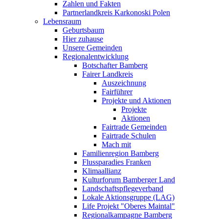
Zahlen und Fakten
Partnerlandkreis Karkonoski Polen
Lebensraum
Geburtsbaum
Hier zuhause
Unsere Gemeinden
Regionalentwicklung
Botschafter Bamberg
Fairer Landkreis
Auszeichnung
Fairführer
Projekte und Aktionen
Projekte
Aktionen
Fairtrade Gemeinden
Fairtrade Schulen
Mach mit
Familienregion Bamberg
Flussparadies Franken
Klimaallianz
Kulturforum Bamberger Land
Landschaftspflegeverband
Lokale Aktionsgruppe (LAG)
Life Projekt "Oberes Maintal"
Regionalkampagne Bamberg