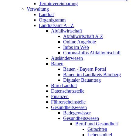
Terminvereinbarung
Verwaltung
Landrat
Organigramm
Landratsamt A - Z
Abfallwirtschaft
Abfallwirtschaft A-Z
Online Angebote
Infos im Web
Corona-Infos Abfallwirtschaft
Ausländerwesen
Bauen
Bauen - Bayern Portal
Bauen im Landkreis Bamberg
Digitaler Bauantrag
Büro Landrat
Datenschutzstelle
Finanzen
Führerscheinstelle
Gesundheitswesen
Badegewässer
Gesundheitswesen
Beruf und Gesundheit
Gutachten
Lebensmittel