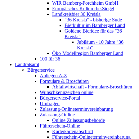
WIR Bamberg-Forchheim GmbH
Europäisches Kulturerbe-Siegel
Landkreisbier 36 Kreisla
"36 Kreisla" - bisherige Sude
Bierkultur im Bamberger Land
Goldene Bieridee für das "36
Kreisla"
Jubiläum - 10 Jahre "36
Kreisla"
Öko-Modellregion Bamberger Land
100 für 36
Landratsamt
Bürgerservice
Anliegen A-Z
Formulare & Broschüren
Abfallwirtschaft - Formulare-Broschüren
Wunschkennzeichen online
Bürgerservice-Portal
Umfragen
Zulassung-Onlineterminvereinbarung
Zulassung-Online
Online-Zulassungsbehörde
Führerschein-Online
Karteikartenabschrift
Führerschein-Onlineterminvereinbarung