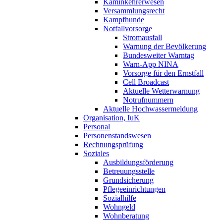
Kaminkehrerwesen
Versammlungsrecht
Kampfhunde
Notfallvorsorge
Stromausfall
Warnung der Bevölkerung
Bundesweiter Warntag
Warn-App NINA
Vorsorge für den Ernstfall
Cell Broadcast
Aktuelle Wetterwarnung
Notrufnummern
Aktuelle Hochwassermeldung
Organisation, IuK
Personal
Personenstandswesen
Rechnungsprüfung
Soziales
Ausbildungsförderung
Betreuungsstelle
Grundsicherung
Pflegeeinrichtungen
Sozialhilfe
Wohngeld
Wohnberatung