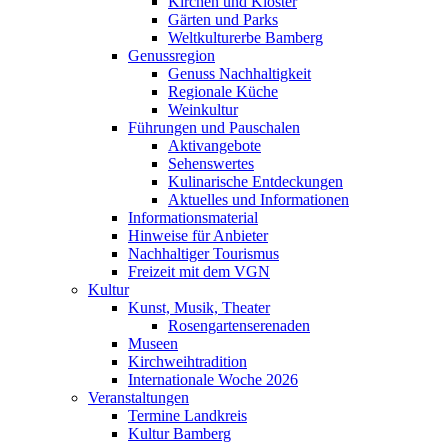
Kirchen und Klöster
Gärten und Parks
Weltkulturerbe Bamberg
Genussregion
Genuss Nachhaltigkeit
Regionale Küche
Weinkultur
Führungen und Pauschalen
Aktivangebote
Sehenswertes
Kulinarische Entdeckungen
Aktuelles und Informationen
Informationsmaterial
Hinweise für Anbieter
Nachhaltiger Tourismus
Freizeit mit dem VGN
Kultur
Kunst, Musik, Theater
Rosengartenserenaden
Museen
Kirchweihtradition
Internationale Woche 2026
Veranstaltungen
Termine Landkreis
Kultur Bamberg