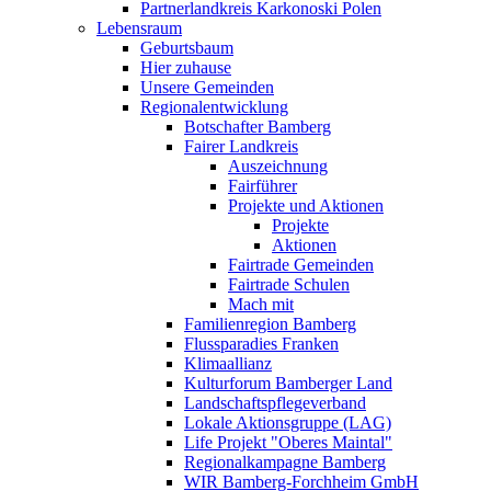
Partnerlandkreis Karkonoski Polen
Lebensraum
Geburtsbaum
Hier zuhause
Unsere Gemeinden
Regionalentwicklung
Botschafter Bamberg
Fairer Landkreis
Auszeichnung
Fairführer
Projekte und Aktionen
Projekte
Aktionen
Fairtrade Gemeinden
Fairtrade Schulen
Mach mit
Familienregion Bamberg
Flussparadies Franken
Klimaallianz
Kulturforum Bamberger Land
Landschaftspflegeverband
Lokale Aktionsgruppe (LAG)
Life Projekt "Oberes Maintal"
Regionalkampagne Bamberg
WIR Bamberg-Forchheim GmbH