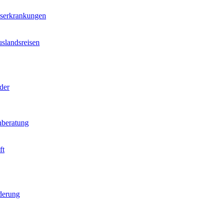
nserkrankungen
slandsreisen
der
beratung
ft
derung