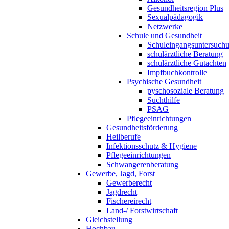
Gesundheitsregion Plus
Sexualpädagogik
Netzwerke
Schule und Gesundheit
Schuleingangsuntersuch
schulärztliche Beratung
schulärztliche Gutachten
Impfbuchkontrolle
Psychische Gesundheit
pyschosoziale Beratung
Suchthilfe
PSAG
Pflegeeinrichtungen
Gesundheitsförderung
Heilberufe
Infektionsschutz & Hygiene
Pflegeeinrichtungen
Schwangerenberatung
Gewerbe, Jagd, Forst
Gewerberecht
Jagdrecht
Fischereirecht
Land-/ Forstwirtschaft
Gleichstellung
Hochbau