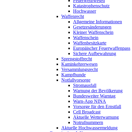
Feuerwehrwesen
Katastrophenschutz
Hochwasser
Waffenrecht
Allgemeine Informationen
Gesetzesänderungen
Kleiner Waffenschein
Waffenschein
Waffenbesitzkarte
Europäischer Feuerwaffenpass
Sichere Aufbewahrung
Sprengstoffrecht
Kaminkehrerwesen
Versammlungsrecht
Kampfhunde
Notfallvorsorge
Stromausfall
Warnung der Bevölkerung
Bundesweiter Warntag
Warn-App NINA
Vorsorge für den Ernstfall
Cell Broadcast
Aktuelle Wetterwarnung
Notrufnummern
Aktuelle Hochwassermeldung