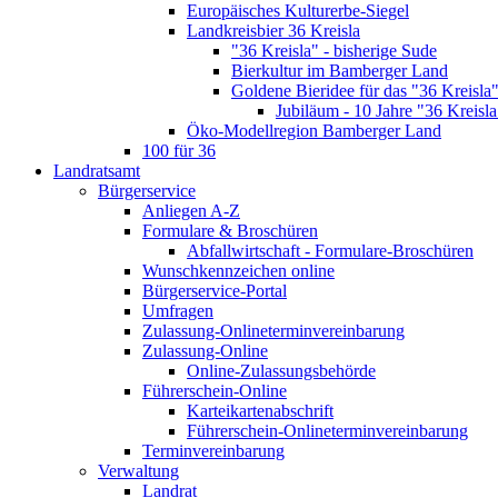
Europäisches Kulturerbe-Siegel
Landkreisbier 36 Kreisla
"36 Kreisla" - bisherige Sude
Bierkultur im Bamberger Land
Goldene Bieridee für das "36 Kreisla
Jubiläum - 10 Jahre "36 Kreisla
Öko-Modellregion Bamberger Land
100 für 36
Landratsamt
Bürgerservice
Anliegen A-Z
Formulare & Broschüren
Abfallwirtschaft - Formulare-Broschüren
Wunschkennzeichen online
Bürgerservice-Portal
Umfragen
Zulassung-Onlineterminvereinbarung
Zulassung-Online
Online-Zulassungsbehörde
Führerschein-Online
Karteikartenabschrift
Führerschein-Onlineterminvereinbarung
Terminvereinbarung
Verwaltung
Landrat