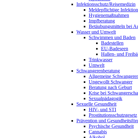
Infektionsschutz/Reisemedizin
Meldepflichtige Infektio
Hygienemaßnahmen
Impfberatung
Betäubungsmitteln bei Au
Wasser und Umwelt
Schwimmen und Baden
Badestellen
EU-Badeseen
Hallen- und Freibä
Trinkwasser
Umwelt
Schwangerenberatung
Allgemeine Schwangeren
Ungewollt Schwanger
Beratung nach Geburt
Krise bei Schwangerscha
Sexualpädagogik
Sexuelle Gesundheit
HIV- und STI
Prostitutionsschutzgesetz
Prävention und Gesundheitsför
Psychische Gesundheit
Cannabis
Alkohol