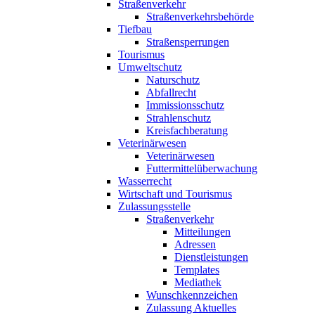
Straßenverkehr
Straßenverkehrsbehörde
Tiefbau
Straßensperrungen
Tourismus
Umweltschutz
Naturschutz
Abfallrecht
Immissionsschutz
Strahlenschutz
Kreisfachberatung
Veterinärwesen
Veterinärwesen
Futtermittelüberwachung
Wasserrecht
Wirtschaft und Tourismus
Zulassungsstelle
Straßenverkehr
Mitteilungen
Adressen
Dienstleistungen
Templates
Mediathek
Wunschkennzeichen
Zulassung Aktuelles