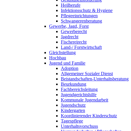
Heilberufe
Infektionsschutz & Hygiene
Pflegeeinrichtungen
Schwangerenberatung
Gewerbe, Jagd, Forst
Gewerberecht
Jagdrecht
Fischereirecht
Land-/ Forstwirtschaft
Gleichstellung
Hochbau
Jugend und Familie
Adoption
Allgemeiner Sozialer Dienst
Beistandschaften-Unterhaltsberatung
Beurkundung
Fachbereichsleitung
Jugendgerichtshilfe
Kommunale Jugendarbeit
Jugendschutz
Kindergarten
Koordinierender Kinderschutz
Tagespflege
Unterhaltsvorschuss