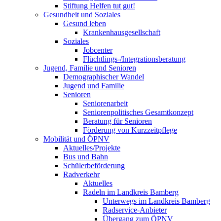
Stiftung Helfen tut gut!
Gesundheit und Soziales
Gesund leben
Krankenhausgesellschaft
Soziales
Jobcenter
Flüchtlings-/Integrationsberatung
Jugend, Familie und Senioren
Demographischer Wandel
Jugend und Familie
Senioren
Seniorenarbeit
Seniorenpolitisches Gesamtkonzept
Beratung für Senioren
Förderung von Kurzzeitpflege
Mobilität und ÖPNV
Aktuelles/Projekte
Bus und Bahn
Schülerbeförderung
Radverkehr
Aktuelles
Radeln im Landkreis Bamberg
Unterwegs im Landkreis Bamberg
Radservice-Anbieter
Übergang zum ÖPNV