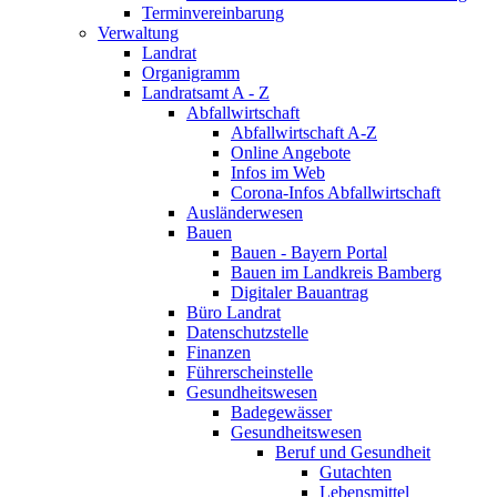
Terminvereinbarung
Verwaltung
Landrat
Organigramm
Landratsamt A - Z
Abfallwirtschaft
Abfallwirtschaft A-Z
Online Angebote
Infos im Web
Corona-Infos Abfallwirtschaft
Ausländerwesen
Bauen
Bauen - Bayern Portal
Bauen im Landkreis Bamberg
Digitaler Bauantrag
Büro Landrat
Datenschutzstelle
Finanzen
Führerscheinstelle
Gesundheitswesen
Badegewässer
Gesundheitswesen
Beruf und Gesundheit
Gutachten
Lebensmittel