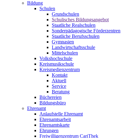
Bildung
Schulen
Grundschulen
Schulisches Bildungsangebot
Staatliche Realschulen
Sonderpädagogische Förderzentren
Staatliche Berufsschulen
Gymnasien
Landwirtschaftsschule
Mittelschulen
Volkshochschule
Kreismusikschule
Kreismedienzentrum
Kontakt
Aktuell
Service
Beratung
Büchereien
Bildungsbüro
Ehrenamt
Anlaufstelle Ehrenamt
Ehrenamtsarbeit
Ehrenamtskarte
Ehrungen
Freiwilligenzentrum CariThek