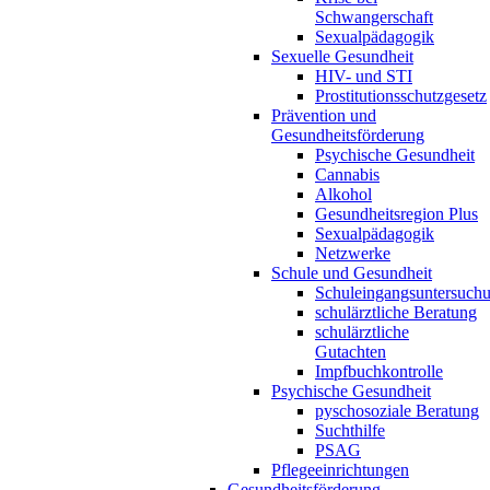
Schwangerschaft
Sexualpädagogik
Sexuelle Gesundheit
HIV- und STI
Prostitutionsschutzgesetz
Prävention und
Gesundheitsförderung
Psychische Gesundheit
Cannabis
Alkohol
Gesundheitsregion Plus
Sexualpädagogik
Netzwerke
Schule und Gesundheit
Schuleingangsuntersuch
schulärztliche Beratung
schulärztliche
Gutachten
Impfbuchkontrolle
Psychische Gesundheit
pyschosoziale Beratung
Suchthilfe
PSAG
Pflegeeinrichtungen
Gesundheitsförderung