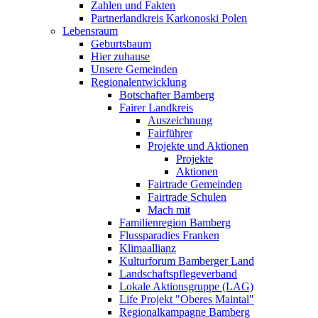
Zahlen und Fakten
Partnerlandkreis Karkonoski Polen
Lebensraum
Geburtsbaum
Hier zuhause
Unsere Gemeinden
Regionalentwicklung
Botschafter Bamberg
Fairer Landkreis
Auszeichnung
Fairführer
Projekte und Aktionen
Projekte
Aktionen
Fairtrade Gemeinden
Fairtrade Schulen
Mach mit
Familienregion Bamberg
Flussparadies Franken
Klimaallianz
Kulturforum Bamberger Land
Landschaftspflegeverband
Lokale Aktionsgruppe (LAG)
Life Projekt "Oberes Maintal"
Regionalkampagne Bamberg