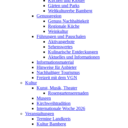
Kirchen und Klöster
Gärten und Parks
Weltkulturerbe Bamberg
Genussregion
Genuss Nachhaltigkeit
Regionale Küche
Weinkultur
Führungen und Pauschalen
Aktivangebote
Sehenswertes
Kulinarische Entdeckungen
Aktuelles und Informationen
Informationsmaterial
Hinweise für Anbieter
Nachhaltiger Tourismus
Freizeit mit dem VGN
Kultur
Kunst, Musik, Theater
Rosengartenserenaden
Museen
Kirchweihtradition
Internationale Woche 2026
Veranstaltungen
Termine Landkreis
Kultur Bamberg