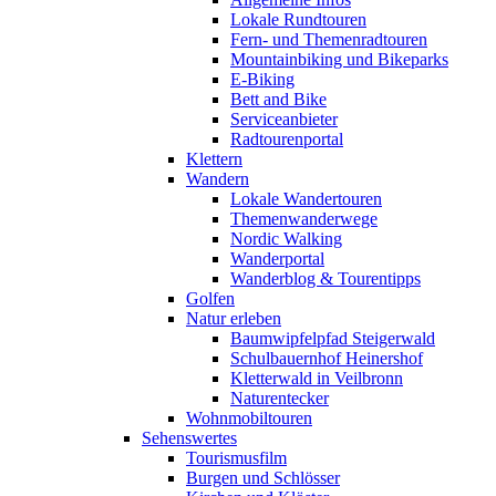
Lokale Rundtouren
Fern- und Themenradtouren
Mountainbiking und Bikeparks
E-Biking
Bett and Bike
Serviceanbieter
Radtourenportal
Klettern
Wandern
Lokale Wandertouren
Themenwanderwege
Nordic Walking
Wanderportal
Wanderblog & Tourentipps
Golfen
Natur erleben
Baumwipfelpfad Steigerwald
Schulbauernhof Heinershof
Kletterwald in Veilbronn
Naturentecker
Wohnmobiltouren
Sehenswertes
Tourismusfilm
Burgen und Schlösser