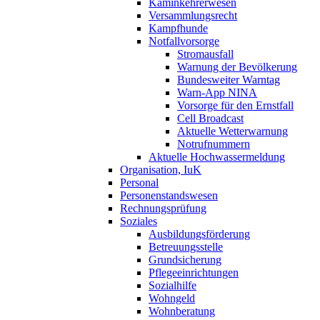
Kaminkehrerwesen
Versammlungsrecht
Kampfhunde
Notfallvorsorge
Stromausfall
Warnung der Bevölkerung
Bundesweiter Warntag
Warn-App NINA
Vorsorge für den Ernstfall
Cell Broadcast
Aktuelle Wetterwarnung
Notrufnummern
Aktuelle Hochwassermeldung
Organisation, IuK
Personal
Personenstandswesen
Rechnungsprüfung
Soziales
Ausbildungsförderung
Betreuungsstelle
Grundsicherung
Pflegeeinrichtungen
Sozialhilfe
Wohngeld
Wohnberatung