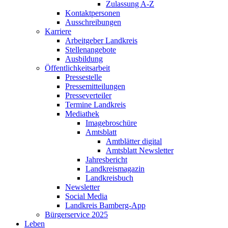
Zulassung A-Z
Kontaktpersonen
Ausschreibungen
Karriere
Arbeitgeber Landkreis
Stellenangebote
Ausbildung
Öffentlichkeitsarbeit
Pressestelle
Pressemitteilungen
Presseverteiler
Termine Landkreis
Mediathek
Imagebroschüre
Amtsblatt
Amtblätter digital
Amtsblatt Newsletter
Jahresbericht
Landkreismagazin
Landkreisbuch
Newsletter
Social Media
Landkreis Bamberg-App
Bürgerservice 2025
Leben