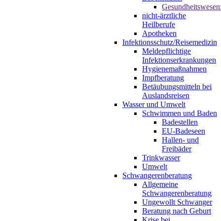
Gesundheitswesen
nicht-ärztliche
Heilberufe
Apotheken
Infektionsschutz/Reisemedizin
Meldepflichtige
Infektionserkrankungen
Hygienemaßnahmen
Impfberatung
Betäubungsmitteln bei
Auslandsreisen
Wasser und Umwelt
Schwimmen und Baden
Badestellen
EU-Badeseen
Hallen- und
Freibäder
Trinkwasser
Umwelt
Schwangerenberatung
Allgemeine
Schwangerenberatung
Ungewollt Schwanger
Beratung nach Geburt
Krise bei