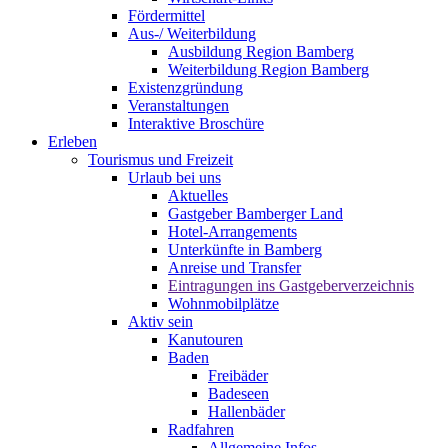
Fördermittel
Aus-/ Weiterbildung
Ausbildung Region Bamberg
Weiterbildung Region Bamberg
Existenzgründung
Veranstaltungen
Interaktive Broschüre
Erleben
Tourismus und Freizeit
Urlaub bei uns
Aktuelles
Gastgeber Bamberger Land
Hotel-Arrangements
Unterkünfte in Bamberg
Anreise und Transfer
Eintragungen ins Gastgeberverzeichnis
Wohnmobilplätze
Aktiv sein
Kanutouren
Baden
Freibäder
Badeseen
Hallenbäder
Radfahren
Allgemeine Infos