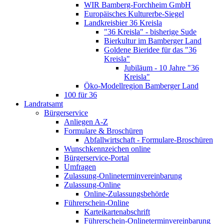
WIR Bamberg-Forchheim GmbH
Europäisches Kulturerbe-Siegel
Landkreisbier 36 Kreisla
"36 Kreisla" - bisherige Sude
Bierkultur im Bamberger Land
Goldene Bieridee für das "36
Kreisla"
Jubiläum - 10 Jahre "36
Kreisla"
Öko-Modellregion Bamberger Land
100 für 36
Landratsamt
Bürgerservice
Anliegen A-Z
Formulare & Broschüren
Abfallwirtschaft - Formulare-Broschüren
Wunschkennzeichen online
Bürgerservice-Portal
Umfragen
Zulassung-Onlineterminvereinbarung
Zulassung-Online
Online-Zulassungsbehörde
Führerschein-Online
Karteikartenabschrift
Führerschein-Onlineterminvereinbarung