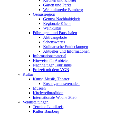
Kirchen und Klöster
Gärten und Parks
Weltkulturerbe Bamberg
Genussregion
Genuss Nachhaltigkeit
Regionale Küche
Weinkultur
Führungen und Pauschalen
Aktivangebote
Sehenswertes
Kulinarische Entdeckungen
Aktuelles und Informationen
Informationsmaterial
Hinweise für Anbieter
Nachhaltiger Tourismus
Freizeit mit dem VGN
Kultur
Kunst, Musik, Theater
Rosengartenserenaden
Museen
Kirchweihtradition
Internationale Woche 2026
Veranstaltungen
Termine Landkreis
Kultur Bamberg