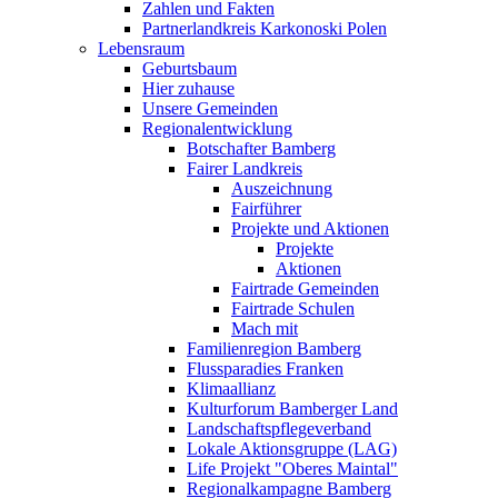
Zahlen und Fakten
Partnerlandkreis Karkonoski Polen
Lebensraum
Geburtsbaum
Hier zuhause
Unsere Gemeinden
Regionalentwicklung
Botschafter Bamberg
Fairer Landkreis
Auszeichnung
Fairführer
Projekte und Aktionen
Projekte
Aktionen
Fairtrade Gemeinden
Fairtrade Schulen
Mach mit
Familienregion Bamberg
Flussparadies Franken
Klimaallianz
Kulturforum Bamberger Land
Landschaftspflegeverband
Lokale Aktionsgruppe (LAG)
Life Projekt "Oberes Maintal"
Regionalkampagne Bamberg