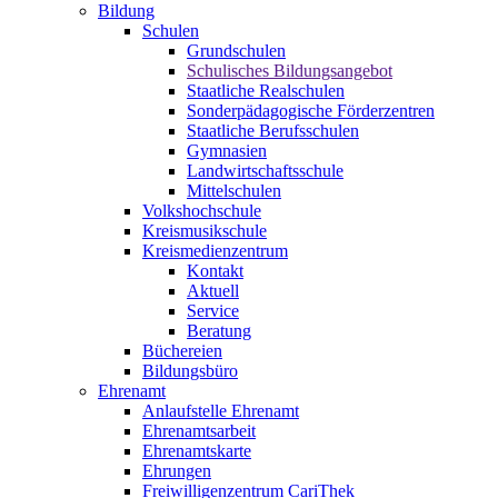
Bildung
Schulen
Grundschulen
Schulisches Bildungsangebot
Staatliche Realschulen
Sonderpädagogische Förderzentren
Staatliche Berufsschulen
Gymnasien
Landwirtschaftsschule
Mittelschulen
Volkshochschule
Kreismusikschule
Kreismedienzentrum
Kontakt
Aktuell
Service
Beratung
Büchereien
Bildungsbüro
Ehrenamt
Anlaufstelle Ehrenamt
Ehrenamtsarbeit
Ehrenamtskarte
Ehrungen
Freiwilligenzentrum CariThek