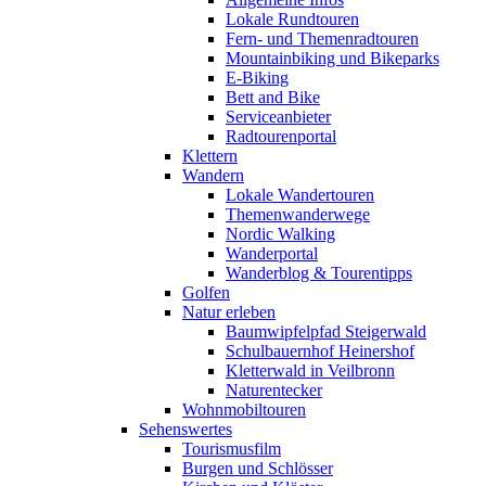
Lokale Rundtouren
Fern- und Themenradtouren
Mountainbiking und Bikeparks
E-Biking
Bett and Bike
Serviceanbieter
Radtourenportal
Klettern
Wandern
Lokale Wandertouren
Themenwanderwege
Nordic Walking
Wanderportal
Wanderblog & Tourentipps
Golfen
Natur erleben
Baumwipfelpfad Steigerwald
Schulbauernhof Heinershof
Kletterwald in Veilbronn
Naturentecker
Wohnmobiltouren
Sehenswertes
Tourismusfilm
Burgen und Schlösser