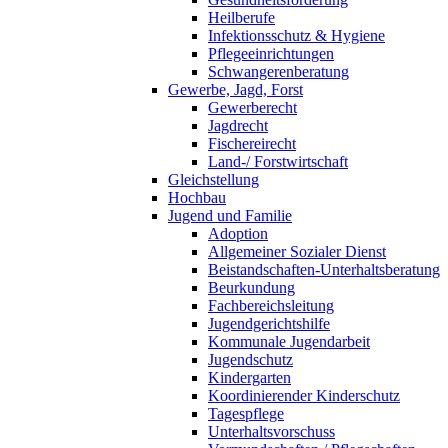
Heilberufe
Infektionsschutz & Hygiene
Pflegeeinrichtungen
Schwangerenberatung
Gewerbe, Jagd, Forst
Gewerberecht
Jagdrecht
Fischereirecht
Land-/ Forstwirtschaft
Gleichstellung
Hochbau
Jugend und Familie
Adoption
Allgemeiner Sozialer Dienst
Beistandschaften-Unterhaltsberatung
Beurkundung
Fachbereichsleitung
Jugendgerichtshilfe
Kommunale Jugendarbeit
Jugendschutz
Kindergarten
Koordinierender Kinderschutz
Tagespflege
Unterhaltsvorschuss