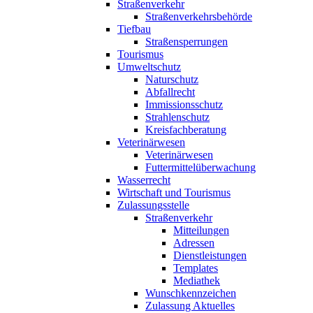
Straßenverkehr
Straßenverkehrsbehörde
Tiefbau
Straßensperrungen
Tourismus
Umweltschutz
Naturschutz
Abfallrecht
Immissionsschutz
Strahlenschutz
Kreisfachberatung
Veterinärwesen
Veterinärwesen
Futtermittelüberwachung
Wasserrecht
Wirtschaft und Tourismus
Zulassungsstelle
Straßenverkehr
Mitteilungen
Adressen
Dienstleistungen
Templates
Mediathek
Wunschkennzeichen
Zulassung Aktuelles