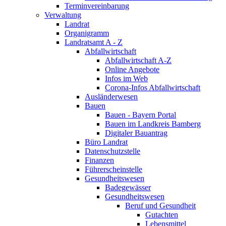
Terminvereinbarung
Verwaltung
Landrat
Organigramm
Landratsamt A - Z
Abfallwirtschaft
Abfallwirtschaft A-Z
Online Angebote
Infos im Web
Corona-Infos Abfallwirtschaft
Ausländerwesen
Bauen
Bauen - Bayern Portal
Bauen im Landkreis Bamberg
Digitaler Bauantrag
Büro Landrat
Datenschutzstelle
Finanzen
Führerscheinstelle
Gesundheitswesen
Badegewässer
Gesundheitswesen
Beruf und Gesundheit
Gutachten
Lebensmittel