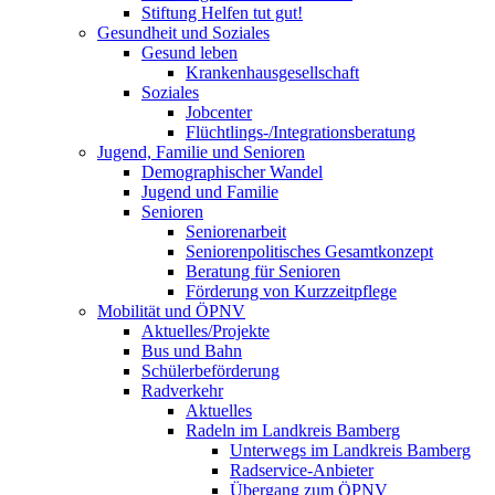
Stiftung Helfen tut gut!
Gesundheit und Soziales
Gesund leben
Krankenhausgesellschaft
Soziales
Jobcenter
Flüchtlings-/Integrationsberatung
Jugend, Familie und Senioren
Demographischer Wandel
Jugend und Familie
Senioren
Seniorenarbeit
Seniorenpolitisches Gesamtkonzept
Beratung für Senioren
Förderung von Kurzzeitpflege
Mobilität und ÖPNV
Aktuelles/Projekte
Bus und Bahn
Schülerbeförderung
Radverkehr
Aktuelles
Radeln im Landkreis Bamberg
Unterwegs im Landkreis Bamberg
Radservice-Anbieter
Übergang zum ÖPNV