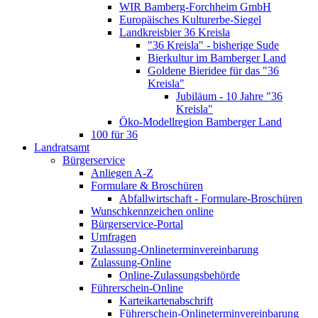
WIR Bamberg-Forchheim GmbH
Europäisches Kulturerbe-Siegel
Landkreisbier 36 Kreisla
"36 Kreisla" - bisherige Sude
Bierkultur im Bamberger Land
Goldene Bieridee für das "36
Kreisla"
Jubiläum - 10 Jahre "36
Kreisla"
Öko-Modellregion Bamberger Land
100 für 36
Landratsamt
Bürgerservice
Anliegen A-Z
Formulare & Broschüren
Abfallwirtschaft - Formulare-Broschüren
Wunschkennzeichen online
Bürgerservice-Portal
Umfragen
Zulassung-Onlineterminvereinbarung
Zulassung-Online
Online-Zulassungsbehörde
Führerschein-Online
Karteikartenabschrift
Führerschein-Onlineterminvereinbarung