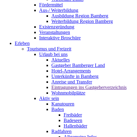
Fördermittel
Aus-/ Weiterbildung
Ausbildung Region Bamberg
Weiterbildung Region Bamberg
Existenzgründung
Veranstaltungen
Interaktive Broschüre
Erleben
Tourismus und Freizeit
Urlaub bei uns
Aktuelles
Gastgeber Bamberger Land
Hotel-Arrangements
Unterkünfte in Bamberg
Anreise und Transfer
Eintragungen ins Gastgeberverzeichnis
Wohnmobilplätze
Aktiv sein
Kanutouren
Baden
Freibäder
Badeseen
Hallenbäder
Radfahren
Allgemeine Infos