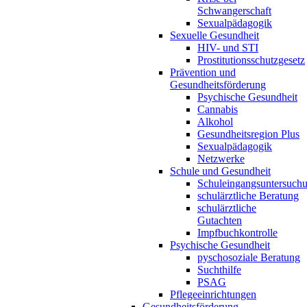
Schwangerschaft
Sexualpädagogik
Sexuelle Gesundheit
HIV- und STI
Prostitutionsschutzgesetz
Prävention und
Gesundheitsförderung
Psychische Gesundheit
Cannabis
Alkohol
Gesundheitsregion Plus
Sexualpädagogik
Netzwerke
Schule und Gesundheit
Schuleingangsuntersuch
schulärztliche Beratung
schulärztliche
Gutachten
Impfbuchkontrolle
Psychische Gesundheit
pyschosoziale Beratung
Suchthilfe
PSAG
Pflegeeinrichtungen
Gesundheitsförderung