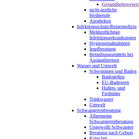
Gesundheitswesen
nicht-ärztliche
Heilberufe
Apotheken
Infektionsschutz/Reisemedizin
Meldepflichtige
Infektionserkrankungen
Hygienemaßnahmen
Impfberatung
Betäubungsmitteln bei
Auslandsreisen
Wasser und Umwelt
Schwimmen und Baden
Badestellen
EU-Badeseen
Hallen- und
Freibäder
Trinkwasser
Umwelt
Schwangerenberatung
Allgemeine
Schwangerenberatung
Ungewollt Schwanger
Beratung nach Geburt
Krise bei