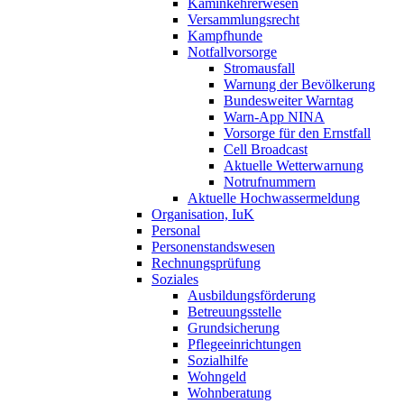
Kaminkehrerwesen
Versammlungsrecht
Kampfhunde
Notfallvorsorge
Stromausfall
Warnung der Bevölkerung
Bundesweiter Warntag
Warn-App NINA
Vorsorge für den Ernstfall
Cell Broadcast
Aktuelle Wetterwarnung
Notrufnummern
Aktuelle Hochwassermeldung
Organisation, IuK
Personal
Personenstandswesen
Rechnungsprüfung
Soziales
Ausbildungsförderung
Betreuungsstelle
Grundsicherung
Pflegeeinrichtungen
Sozialhilfe
Wohngeld
Wohnberatung