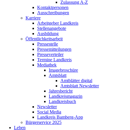
Zulassung A-Z
Kontaktpersonen
Ausschreibungen
Karriere
Arbeitgeber Landkreis
Stellenangebote
Ausbildung
Öffentlichkeitsarbeit
Pressestelle
Pressemitteilungen
Presseverteiler
Termine Landkreis
Mediathek
Imagebroschüre
Amtsblatt
Amtblätter digital
Amtsblatt Newsletter
Jahresbericht
Landkreismagazin
Landkreisbuch
Newsletter
Social Media
Landkreis Bamberg-App
Bürgerservice 2025
Leben