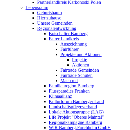
Partnerlandkreis Karkonoski Polen
Lebensraum
Geburtsbaum
Hier zuhause
Unsere Gemeinden
Regionalentwicklung
Botschafter Bamberg
Fairer Landkreis
Auszeichnung
Fairführer
Projekte und Aktionen
Projekte
Aktionen
Fairtrade Gemeinden
Fairtrade Schulen
Mach mit
Familienregion Bamberg
Flussparadies Franken
Klimaallianz
Kulturforum Bamberger Land
Landschaftspflegeverband
Lokale Aktionsgruppe (LAG)
Life Projekt "Oberes Maintal"
Regionalkampagne Bamberg
WIR Bamberg-Forchheim GmbH