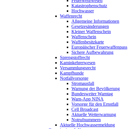
Feuerwehrwesen
Katastrophenschutz
Hochwasser
Waffenrecht
Allgemeine Informationen
Gesetzesänderungen
Kleiner Waffenschein
Waffenschein
Waffenbesitzkarte
Europäischer Feuerwaffenpass
Sichere Aufbewahrung
Sprengstoffrecht
Kaminkehrerwesen
Versammlungsrecht
Kampfhunde
Notfallvorsorge
Stromausfall
Warnung der Bevölkerung
Bundesweiter Warntag
Warn-App NINA
Vorsorge für den Ernstfall
Cell Broadcast
Aktuelle Wetterwarnung
Notrufnummern
Aktuelle Hochwassermeldung