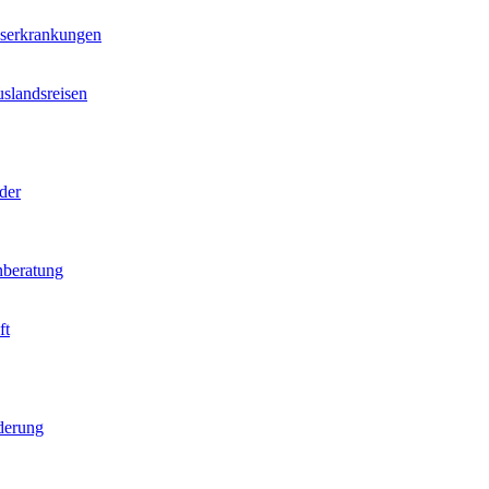
nserkrankungen
slandsreisen
der
beratung
ft
derung