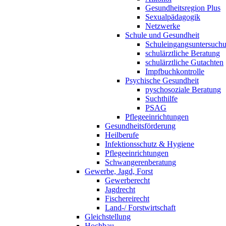
Gesundheitsregion Plus
Sexualpädagogik
Netzwerke
Schule und Gesundheit
Schuleingangsuntersuch
schulärztliche Beratung
schulärztliche Gutachten
Impfbuchkontrolle
Psychische Gesundheit
pyschosoziale Beratung
Suchthilfe
PSAG
Pflegeeinrichtungen
Gesundheitsförderung
Heilberufe
Infektionsschutz & Hygiene
Pflegeeinrichtungen
Schwangerenberatung
Gewerbe, Jagd, Forst
Gewerberecht
Jagdrecht
Fischereirecht
Land-/ Forstwirtschaft
Gleichstellung
Hochbau