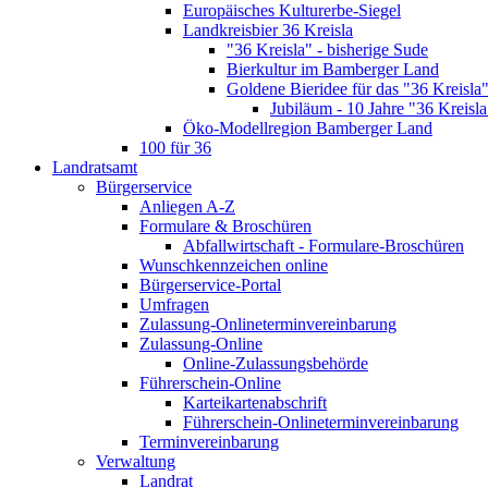
Europäisches Kulturerbe-Siegel
Landkreisbier 36 Kreisla
"36 Kreisla" - bisherige Sude
Bierkultur im Bamberger Land
Goldene Bieridee für das "36 Kreisla
Jubiläum - 10 Jahre "36 Kreisla
Öko-Modellregion Bamberger Land
100 für 36
Landratsamt
Bürgerservice
Anliegen A-Z
Formulare & Broschüren
Abfallwirtschaft - Formulare-Broschüren
Wunschkennzeichen online
Bürgerservice-Portal
Umfragen
Zulassung-Onlineterminvereinbarung
Zulassung-Online
Online-Zulassungsbehörde
Führerschein-Online
Karteikartenabschrift
Führerschein-Onlineterminvereinbarung
Terminvereinbarung
Verwaltung
Landrat