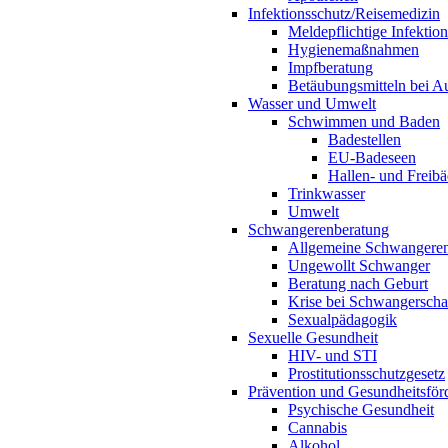
Infektionsschutz/Reisemedizin
Meldepflichtige Infektio
Hygienemaßnahmen
Impfberatung
Betäubungsmitteln bei Au
Wasser und Umwelt
Schwimmen und Baden
Badestellen
EU-Badeseen
Hallen- und Freibä
Trinkwasser
Umwelt
Schwangerenberatung
Allgemeine Schwangeren
Ungewollt Schwanger
Beratung nach Geburt
Krise bei Schwangerscha
Sexualpädagogik
Sexuelle Gesundheit
HIV- und STI
Prostitutionsschutzgesetz
Prävention und Gesundheitsför
Psychische Gesundheit
Cannabis
Alkohol