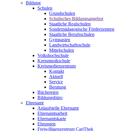
Bildung
Schulen
Grundschulen
Schulisches Bildungsangebot
Staatliche Realschulen
Sonderpädagogische Förderzentren
Staatliche Berufsschulen
Gymnasien
Landwirtschaftsschule
Mittelschulen
Volkshochschule
Kreismusikschule
Kreismedienzentrum
Kontakt
Aktuell
Service
Beratung
Büchereien
Bildungsbüro
Ehrenamt
Anlaufstelle Ehrenamt
Ehrenamtsarbeit
Ehrenamtskarte
Ehrungen
Freiwilligenzentrum CariThek