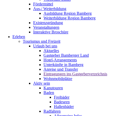
Fördermittel
Aus-/ Weiterbildung
Ausbildung Region Bamberg
Weiterbildung Region Bamberg
Existenzgründung
Veranstaltungen
Interaktive Broschüre
Erleben
Tourismus und Freizeit
Urlaub bei uns
Aktuelles
Gastgeber Bamberger Land
Hotel-Arrangements
Unterkünfte in Bamberg
Anreise und Transfer
Eintragungen ins Gastgeberverzeichnis
Wohnmobilplätze
Aktiv sein
Kanutouren
Baden
Freibäder
Badeseen
Hallenbäder
Radfahren
Allgemeine Infos