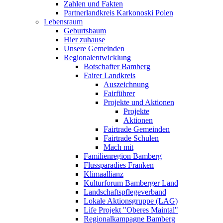
Zahlen und Fakten
Partnerlandkreis Karkonoski Polen
Lebensraum
Geburtsbaum
Hier zuhause
Unsere Gemeinden
Regionalentwicklung
Botschafter Bamberg
Fairer Landkreis
Auszeichnung
Fairführer
Projekte und Aktionen
Projekte
Aktionen
Fairtrade Gemeinden
Fairtrade Schulen
Mach mit
Familienregion Bamberg
Flussparadies Franken
Klimaallianz
Kulturforum Bamberger Land
Landschaftspflegeverband
Lokale Aktionsgruppe (LAG)
Life Projekt "Oberes Maintal"
Regionalkampagne Bamberg