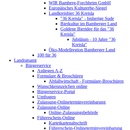
WIR Bamberg-Forchheim GmbH
Europäisches Kulturerbe-Siegel
Landkreisbier 36 Kreisla
"36 Kreisla" - bisherige Sude
Bierkultur im Bamberger Land
Goldene Bieridee für das "36
Kreisla"
Jubiläum - 10 Jahre "36
Kreisla"
Öko-Modellregion Bamberger Land
100 für 36
Landratsamt
Bürgerservice
Anliegen A-Z
Formulare & Broschüren
Abfallwirtschaft - Formulare-Broschüren
Wunschkennzeichen online
Bürgerservice-Portal
Umfragen
Zulassung-Onlineterminvereinbarung
Zulassung-Online
Online-Zulassungsbehörde
Führerschein-Online
Karteikartenabschrift
Führerschein-Onlineterminvereinbarung