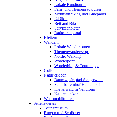
Lokale Rundtouren
Fern- und Themenradtouren
Mountainbiking und Bikeparks
E-Biking
Bett and Bike
Serviceanbieter
Radtourenportal
Klettern
Wandern
Lokale Wandertouren
Themenwanderwege
Nordic Walking
Wanderportal
Wanderblog & Tourentipps
Golfen
Natur erleben
Baumwipfelpfad Steigerwald
Schulbauernhof Heinershof
Kletterwald in Veilbronn
Naturentecker
Wohnmobiltouren
Sehenswertes
Tourismusfilm
Burgen und Schlösser