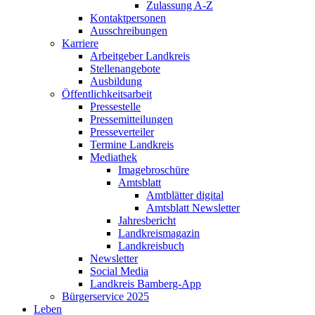
Zulassung A-Z
Kontaktpersonen
Ausschreibungen
Karriere
Arbeitgeber Landkreis
Stellenangebote
Ausbildung
Öffentlichkeitsarbeit
Pressestelle
Pressemitteilungen
Presseverteiler
Termine Landkreis
Mediathek
Imagebroschüre
Amtsblatt
Amtblätter digital
Amtsblatt Newsletter
Jahresbericht
Landkreismagazin
Landkreisbuch
Newsletter
Social Media
Landkreis Bamberg-App
Bürgerservice 2025
Leben