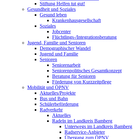
Stiftung Helfen tut gut!
Gesundheit und Soziales
Gesund leben
Krankenhausgesellschaft
Soziales
Jobcenter
Flüchtlings-/Integrationsberatung
Jugend, Familie und Senioren
Demographischer Wandel
Jugend und Familie
Senioren
Seniorenarbeit
Seniorenpolitisches Gesamtkonzept
Beratung für Senioren
Förderung von Kurzzeitpflege
Mobilität und ÖPNV
Aktuelles/Projekte
Bus und Bahn
Schülerbeförderung
Radverkehr
Aktuelles
Radeln im Landkreis Bamberg
Unterwegs im Landkreis Bamberg
Radservice-Anbieter
Übergang zum ÖPNV