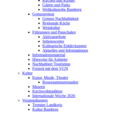
Kirchen und Klöster
Gärten und Parks
Weltkulturerbe Bamberg
Genussregion
Genuss Nachhaltigkeit
Regionale Küche
Weinkultur
Führungen und Pauschalen
Aktivangebote
Sehenswertes
Kulinarische Entdeckungen
Aktuelles und Informationen
Informationsmaterial
Hinweise für Anbieter
Nachhaltiger Tourismus
Freizeit mit dem VGN
Kultur
Kunst, Musik, Theater
Rosengartenserenaden
Museen
Kirchweihtradition
Internationale Woche 2026
Veranstaltungen
Termine Landkreis
Kultur Bamberg