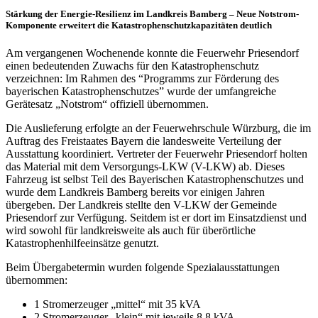
Stärkung der Energie-Resilienz im Landkreis Bamberg – Neue Notstrom-
Komponente erweitert die Katastrophenschutzkapazitäten deutlich
Am vergangenen Wochenende konnte die Feuerwehr Priesendorf
einen bedeutenden Zuwachs für den Katastrophenschutz
verzeichnen: Im Rahmen des “Programms zur Förderung des
bayerischen Katastrophenschutzes” wurde der umfangreiche
Gerätesatz „Notstrom“ offiziell übernommen.
Die Auslieferung erfolgte an der Feuerwehrschule Würzburg, die im
Auftrag des Freistaates Bayern die landesweite Verteilung der
Ausstattung koordiniert. Vertreter der Feuerwehr Priesendorf holten
das Material mit dem Versorgungs-LKW (V-LKW) ab. Dieses
Fahrzeug ist selbst Teil des Bayerischen Katastrophenschutzes und
wurde dem Landkreis Bamberg bereits vor einigen Jahren
übergeben. Der Landkreis stellte den V-LKW der Gemeinde
Priesendorf zur Verfügung. Seitdem ist er dort im Einsatzdienst und
wird sowohl für landkreisweite als auch für überörtliche
Katastrophenhilfeeinsätze genutzt.
Beim Übergabetermin wurden folgende Spezialausstattungen
übernommen:
1 Stromerzeuger „mittel“ mit 35 kVA
2 Stromerzeuger „klein“ mit jeweils 8,8 kVA