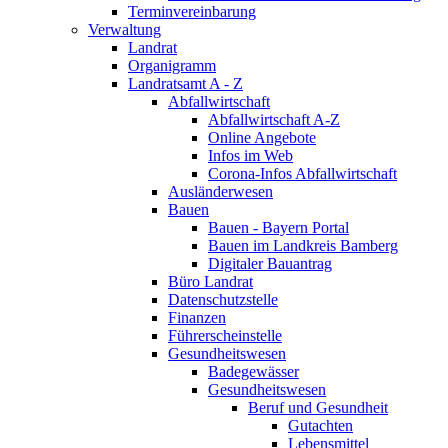
Terminvereinbarung
Verwaltung
Landrat
Organigramm
Landratsamt A - Z
Abfallwirtschaft
Abfallwirtschaft A-Z
Online Angebote
Infos im Web
Corona-Infos Abfallwirtschaft
Ausländerwesen
Bauen
Bauen - Bayern Portal
Bauen im Landkreis Bamberg
Digitaler Bauantrag
Büro Landrat
Datenschutzstelle
Finanzen
Führerscheinstelle
Gesundheitswesen
Badegewässer
Gesundheitswesen
Beruf und Gesundheit
Gutachten
Lebensmittel