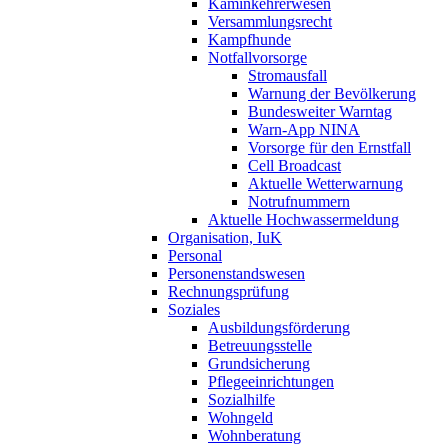
Kaminkehrerwesen
Versammlungsrecht
Kampfhunde
Notfallvorsorge
Stromausfall
Warnung der Bevölkerung
Bundesweiter Warntag
Warn-App NINA
Vorsorge für den Ernstfall
Cell Broadcast
Aktuelle Wetterwarnung
Notrufnummern
Aktuelle Hochwassermeldung
Organisation, IuK
Personal
Personenstandswesen
Rechnungsprüfung
Soziales
Ausbildungsförderung
Betreuungsstelle
Grundsicherung
Pflegeeinrichtungen
Sozialhilfe
Wohngeld
Wohnberatung