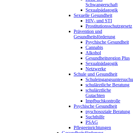
Schwangerschaft
Sexualpädagogik
Sexuelle Gesundheit
HIV- und STI
Prostitutionsschutzgesetz
Prävention und
Gesundheitsförderung
Psychische Gesundheit
Cannabis
Alkohol
Gesundheitsregion Plus
Sexualpädagogik
Netzwerke
Schule und Gesundheit
Schuleingangsuntersuch
schulärztliche Beratung
schulärztliche
Gutachten
Impfbuchkontrolle
Psychische Gesundheit
pyschosoziale Beratung
Suchthilfe
PSAG
Pflegeeinrichtungen
Gesundheitsförderung