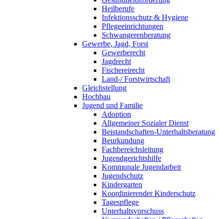
Heilberufe
Infektionsschutz & Hygiene
Pflegeeinrichtungen
Schwangerenberatung
Gewerbe, Jagd, Forst
Gewerberecht
Jagdrecht
Fischereirecht
Land-/ Forstwirtschaft
Gleichstellung
Hochbau
Jugend und Familie
Adoption
Allgemeiner Sozialer Dienst
Beistandschaften-Unterhaltsberatung
Beurkundung
Fachbereichsleitung
Jugendgerichtshilfe
Kommunale Jugendarbeit
Jugendschutz
Kindergarten
Koordinierender Kinderschutz
Tagespflege
Unterhaltsvorschuss