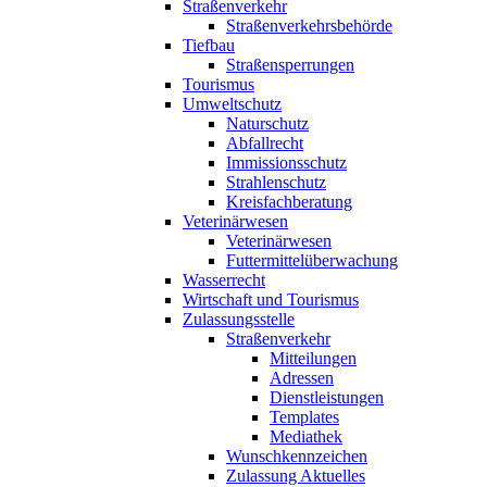
Straßenverkehr
Straßenverkehrsbehörde
Tiefbau
Straßensperrungen
Tourismus
Umweltschutz
Naturschutz
Abfallrecht
Immissionsschutz
Strahlenschutz
Kreisfachberatung
Veterinärwesen
Veterinärwesen
Futtermittelüberwachung
Wasserrecht
Wirtschaft und Tourismus
Zulassungsstelle
Straßenverkehr
Mitteilungen
Adressen
Dienstleistungen
Templates
Mediathek
Wunschkennzeichen
Zulassung Aktuelles