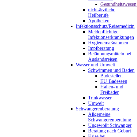
Gesundheitswesen
nicht-ärztliche
Heilberufe
Apotheken
Infektionsschutz/Reisemedizin
Meldepflichtige
Infektionserkrankungen
Hygienemaßnahmen
Impfberatung
Betäubungsmitteln bei
Auslandsreisen
Wasser und Umwelt
Schwimmen und Baden
Badestellen
EU-Badeseen
Hallen- und
Freibäder
Trinkwasser
Umwelt
Schwangerenberatung
Allgemeine
Schwangerenberatung
Ungewollt Schwanger
Beratung nach Geburt
Krise bei