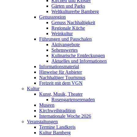
Kirchen und Klöster
Gärten und Parks
Weltkulturerbe Bamberg
Genussregion
Genuss Nachhaltigkeit
Regionale Küche
Weinkultur
Führungen und Pauschalen
Aktivangebote
Sehenswertes
Kulinarische Entdeckungen
Aktuelles und Informationen
Informationsmaterial
Hinweise für Anbieter
Nachhaltiger Tourismus
Freizeit mit dem VGN
Kultur
Kunst, Musik, Theater
Rosengartenserenaden
Museen
Kirchweihtradition
Internationale Woche 2026
Veranstaltungen
Termine Landkreis
Kultur Bamberg