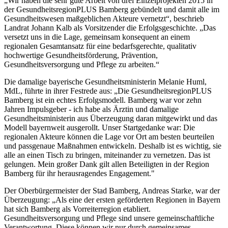
„Wir haben die sehr gute Arbeit von drei Einzelprojekten 2015 in
der GesundheitsregionPLUS Bamberg gebündelt und damit alle im
Gesundheitswesen maßgeblichen Akteure vernetzt“, beschrieb
Landrat Johann Kalb als Vorsitzender die Erfolgsgeschichte. „Das
versetzt uns in die Lage, gemeinsam konsequent an einem
regionalen Gesamtansatz für eine bedarfsgerechte, qualitativ
hochwertige Gesundheitsförderung, Prävention,
Gesundheitsversorgung und Pflege zu arbeiten.“
Die damalige bayerische Gesundheitsministerin Melanie Huml,
MdL, führte in ihrer Festrede aus: „Die GesundheitsregionPLUS
Bamberg ist ein echtes Erfolgsmodell. Bamberg war vor zehn
Jahren Impulsgeber - ich habe als Ärztin und damalige
Gesundheitsministerin aus Überzeugung daran mitgewirkt und das
Modell bayernweit ausgerollt. Unser Startgedanke war: Die
regionalen Akteure können die Lage vor Ort am besten beurteilen
und passgenaue Maßnahmen entwickeln. Deshalb ist es wichtig, sie
alle an einen Tisch zu bringen, miteinander zu vernetzen. Das ist
gelungen. Mein großer Dank gilt allen Beteiligten in der Region
Bamberg für ihr herausragendes Engagement."
Der Oberbürgermeister der Stad Bamberg, Andreas Starke, war der
Überzeugung: „Als eine der ersten geförderten Regionen in Bayern
hat sich Bamberg als Vorreiterregion etabliert.
Gesundheitsversorgung und Pflege sind unsere gemeinschaftliche
Verantwortung. Diese können wir nur durch gemeinsames