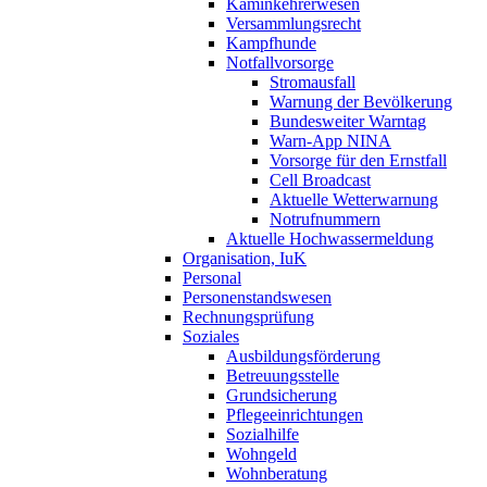
Kaminkehrerwesen
Versammlungsrecht
Kampfhunde
Notfallvorsorge
Stromausfall
Warnung der Bevölkerung
Bundesweiter Warntag
Warn-App NINA
Vorsorge für den Ernstfall
Cell Broadcast
Aktuelle Wetterwarnung
Notrufnummern
Aktuelle Hochwassermeldung
Organisation, IuK
Personal
Personenstandswesen
Rechnungsprüfung
Soziales
Ausbildungsförderung
Betreuungsstelle
Grundsicherung
Pflegeeinrichtungen
Sozialhilfe
Wohngeld
Wohnberatung