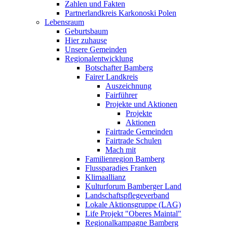
Zahlen und Fakten
Partnerlandkreis Karkonoski Polen
Lebensraum
Geburtsbaum
Hier zuhause
Unsere Gemeinden
Regionalentwicklung
Botschafter Bamberg
Fairer Landkreis
Auszeichnung
Fairführer
Projekte und Aktionen
Projekte
Aktionen
Fairtrade Gemeinden
Fairtrade Schulen
Mach mit
Familienregion Bamberg
Flussparadies Franken
Klimaallianz
Kulturforum Bamberger Land
Landschaftspflegeverband
Lokale Aktionsgruppe (LAG)
Life Projekt "Oberes Maintal"
Regionalkampagne Bamberg