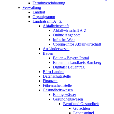
Terminvereinbarung
Verwaltung
Landrat
Organigramm
Landratsamt A - Z
Abfallwirtschaft
Abfallwirtschaft A-Z
Online Angebote
Infos im Web
Corona-Infos Abfallwirtschaft
Ausländerwesen
Bauen
Bauen - Bayern Portal
Bauen im Landkreis Bamberg
Digitaler Bauantrag
Büro Landrat
Datenschutzstelle
Finanzen
Führerscheinstelle
Gesundheitswesen
Badegewässer
Gesundheitswesen
Beruf und Gesundheit
Gutachten
Lebensmittel