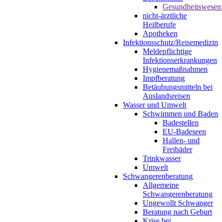
Gesundheitswesen
nicht-ärztliche
Heilberufe
Apotheken
Infektionsschutz/Reisemedizin
Meldepflichtige
Infektionserkrankungen
Hygienemaßnahmen
Impfberatung
Betäubungsmitteln bei
Auslandsreisen
Wasser und Umwelt
Schwimmen und Baden
Badestellen
EU-Badeseen
Hallen- und
Freibäder
Trinkwasser
Umwelt
Schwangerenberatung
Allgemeine
Schwangerenberatung
Ungewollt Schwanger
Beratung nach Geburt
Krise bei