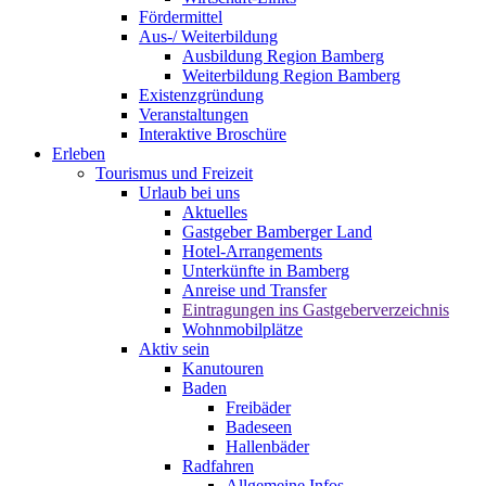
Fördermittel
Aus-/ Weiterbildung
Ausbildung Region Bamberg
Weiterbildung Region Bamberg
Existenzgründung
Veranstaltungen
Interaktive Broschüre
Erleben
Tourismus und Freizeit
Urlaub bei uns
Aktuelles
Gastgeber Bamberger Land
Hotel-Arrangements
Unterkünfte in Bamberg
Anreise und Transfer
Eintragungen ins Gastgeberverzeichnis
Wohnmobilplätze
Aktiv sein
Kanutouren
Baden
Freibäder
Badeseen
Hallenbäder
Radfahren
Allgemeine Infos