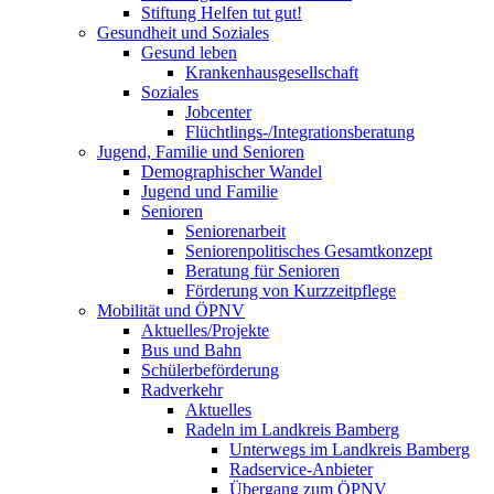
Stiftung Helfen tut gut!
Gesundheit und Soziales
Gesund leben
Krankenhausgesellschaft
Soziales
Jobcenter
Flüchtlings-/Integrationsberatung
Jugend, Familie und Senioren
Demographischer Wandel
Jugend und Familie
Senioren
Seniorenarbeit
Seniorenpolitisches Gesamtkonzept
Beratung für Senioren
Förderung von Kurzzeitpflege
Mobilität und ÖPNV
Aktuelles/Projekte
Bus und Bahn
Schülerbeförderung
Radverkehr
Aktuelles
Radeln im Landkreis Bamberg
Unterwegs im Landkreis Bamberg
Radservice-Anbieter
Übergang zum ÖPNV