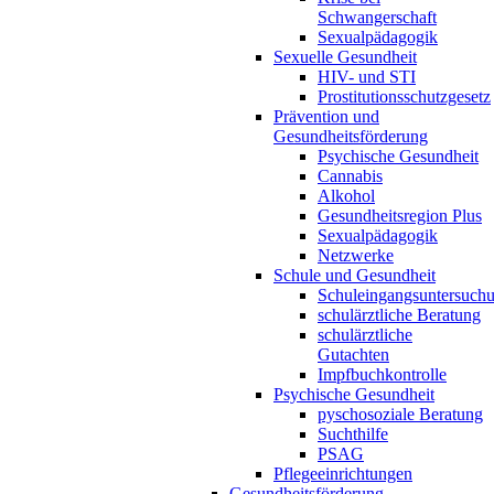
Schwangerschaft
Sexualpädagogik
Sexuelle Gesundheit
HIV- und STI
Prostitutionsschutzgesetz
Prävention und
Gesundheitsförderung
Psychische Gesundheit
Cannabis
Alkohol
Gesundheitsregion Plus
Sexualpädagogik
Netzwerke
Schule und Gesundheit
Schuleingangsuntersuch
schulärztliche Beratung
schulärztliche
Gutachten
Impfbuchkontrolle
Psychische Gesundheit
pyschosoziale Beratung
Suchthilfe
PSAG
Pflegeeinrichtungen
Gesundheitsförderung