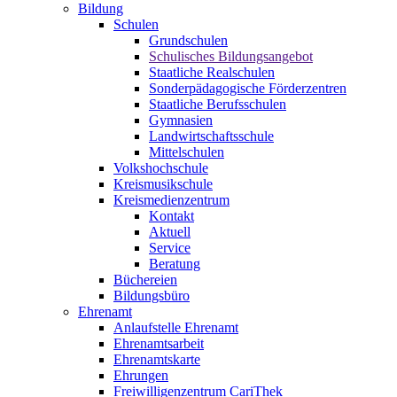
Bildung
Schulen
Grundschulen
Schulisches Bildungsangebot
Staatliche Realschulen
Sonderpädagogische Förderzentren
Staatliche Berufsschulen
Gymnasien
Landwirtschaftsschule
Mittelschulen
Volkshochschule
Kreismusikschule
Kreismedienzentrum
Kontakt
Aktuell
Service
Beratung
Büchereien
Bildungsbüro
Ehrenamt
Anlaufstelle Ehrenamt
Ehrenamtsarbeit
Ehrenamtskarte
Ehrungen
Freiwilligenzentrum CariThek