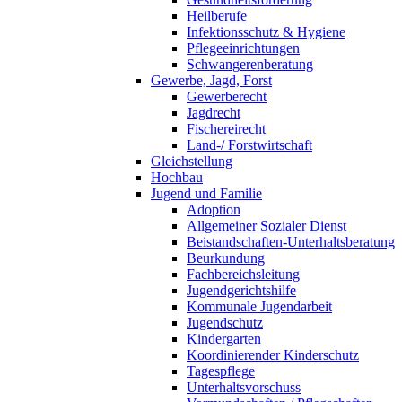
Heilberufe
Infektionsschutz & Hygiene
Pflegeeinrichtungen
Schwangerenberatung
Gewerbe, Jagd, Forst
Gewerberecht
Jagdrecht
Fischereirecht
Land-/ Forstwirtschaft
Gleichstellung
Hochbau
Jugend und Familie
Adoption
Allgemeiner Sozialer Dienst
Beistandschaften-Unterhaltsberatung
Beurkundung
Fachbereichsleitung
Jugendgerichtshilfe
Kommunale Jugendarbeit
Jugendschutz
Kindergarten
Koordinierender Kinderschutz
Tagespflege
Unterhaltsvorschuss