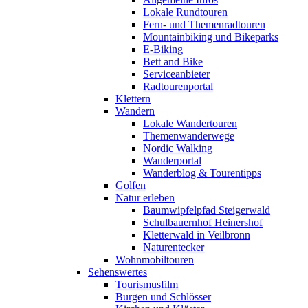
Lokale Rundtouren
Fern- und Themenradtouren
Mountainbiking und Bikeparks
E-Biking
Bett and Bike
Serviceanbieter
Radtourenportal
Klettern
Wandern
Lokale Wandertouren
Themenwanderwege
Nordic Walking
Wanderportal
Wanderblog & Tourentipps
Golfen
Natur erleben
Baumwipfelpfad Steigerwald
Schulbauernhof Heinershof
Kletterwald in Veilbronn
Naturentecker
Wohnmobiltouren
Sehenswertes
Tourismusfilm
Burgen und Schlösser