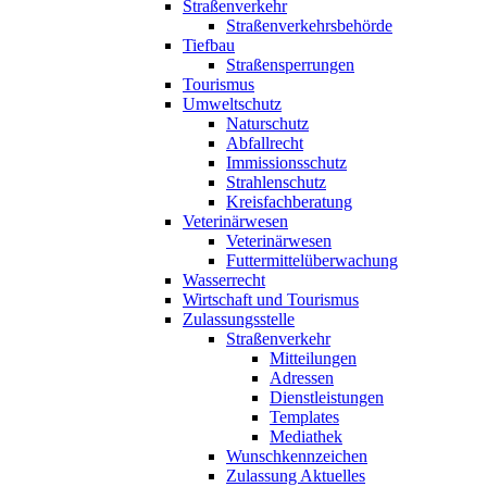
Straßenverkehr
Straßenverkehrsbehörde
Tiefbau
Straßensperrungen
Tourismus
Umweltschutz
Naturschutz
Abfallrecht
Immissionsschutz
Strahlenschutz
Kreisfachberatung
Veterinärwesen
Veterinärwesen
Futtermittelüberwachung
Wasserrecht
Wirtschaft und Tourismus
Zulassungsstelle
Straßenverkehr
Mitteilungen
Adressen
Dienstleistungen
Templates
Mediathek
Wunschkennzeichen
Zulassung Aktuelles