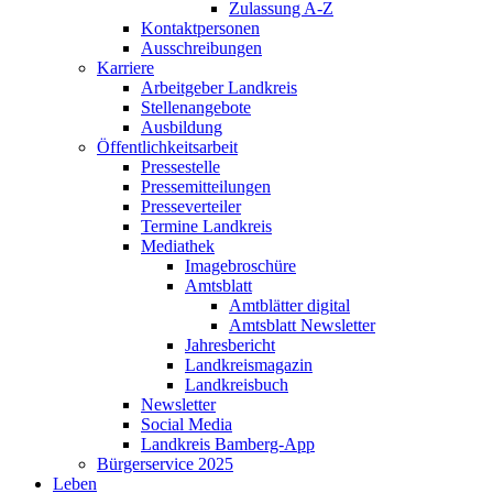
Zulassung A-Z
Kontaktpersonen
Ausschreibungen
Karriere
Arbeitgeber Landkreis
Stellenangebote
Ausbildung
Öffentlichkeitsarbeit
Pressestelle
Pressemitteilungen
Presseverteiler
Termine Landkreis
Mediathek
Imagebroschüre
Amtsblatt
Amtblätter digital
Amtsblatt Newsletter
Jahresbericht
Landkreismagazin
Landkreisbuch
Newsletter
Social Media
Landkreis Bamberg-App
Bürgerservice 2025
Leben