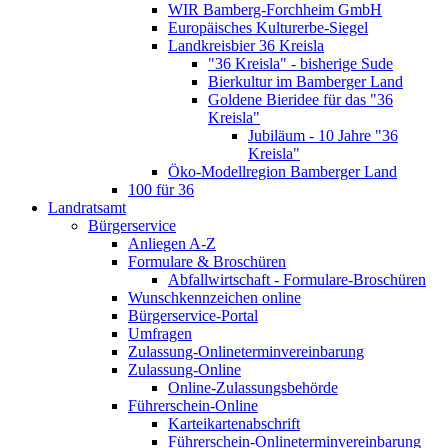
WIR Bamberg-Forchheim GmbH
Europäisches Kulturerbe-Siegel
Landkreisbier 36 Kreisla
"36 Kreisla" - bisherige Sude
Bierkultur im Bamberger Land
Goldene Bieridee für das "36
Kreisla"
Jubiläum - 10 Jahre "36
Kreisla"
Öko-Modellregion Bamberger Land
100 für 36
Landratsamt
Bürgerservice
Anliegen A-Z
Formulare & Broschüren
Abfallwirtschaft - Formulare-Broschüren
Wunschkennzeichen online
Bürgerservice-Portal
Umfragen
Zulassung-Onlineterminvereinbarung
Zulassung-Online
Online-Zulassungsbehörde
Führerschein-Online
Karteikartenabschrift
Führerschein-Onlineterminvereinbarung