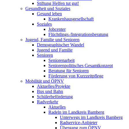
Stiftung Helfen tut gut!
Gesundheit und Soziales
Gesund leben
Krankenhausgesellschaft
Soziales
Jobcenter
Flüchtlings-/Integrationsberatung
Jugend, Familie und Senioren
Demographischer Wandel
Jugend und Familie
Senioren
Seniorenarbeit
Seniorenpolitisches Gesamtkonzept
Beratung für Senioren
Förderung von Kurzzeitpflege
Mobilität und ÖPNV
Aktuelles/Projekte
Bus und Bahn
Schülerbeförderung
Radverkehr
Aktuelles
Radeln im Landkreis Bamberg
Unterwegs im Landkreis Bamberg
Radservice-Anbieter
Übergang zum ÖPNV