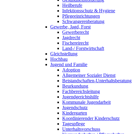
Heilberufe
Infektionsschutz & Hygiene
Pflegeeinrichtungen
Schwangerenberatung
Gewerbe, Jagd, Forst
Gewerberecht
Jagdrecht
Fischereirecht
Land-/ Forstwirtschaft
Gleichstellung
Hochbau
Jugend und Familie
Adoption
Allgemeiner Sozialer Dienst
Beistandschaften-Unterhaltsberatung
Beurkundung
Fachbereichsleitung
Jugendgerichtshilfe
Kommunale Jugendarbeit
Jugendschutz
Kindergarten
Koordinierender Kinderschutz
Tagespflege
Unterhaltsvorschuss