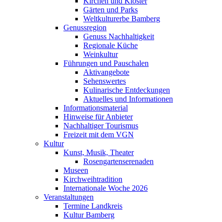
Kirchen und Klöster
Gärten und Parks
Weltkulturerbe Bamberg
Genussregion
Genuss Nachhaltigkeit
Regionale Küche
Weinkultur
Führungen und Pauschalen
Aktivangebote
Sehenswertes
Kulinarische Entdeckungen
Aktuelles und Informationen
Informationsmaterial
Hinweise für Anbieter
Nachhaltiger Tourismus
Freizeit mit dem VGN
Kultur
Kunst, Musik, Theater
Rosengartenserenaden
Museen
Kirchweihtradition
Internationale Woche 2026
Veranstaltungen
Termine Landkreis
Kultur Bamberg