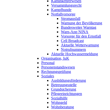
Kaminkehrerwesen
Versammlungsrecht
Kampfhunde
Notfallvorsorge
Stromausfall
Warnung der Bevölkerung
Bundesweiter Warntag
Warn-App NINA
Vorsorge für den Ernstfall
Cell Broadcast
Aktuelle Wetterwarnung
Notrufnummern
Aktuelle Hochwassermeldung
Organisation, IuK
Personal
Personenstandswesen
Rechnungsprüfung
Soziales
Ausbildungsförderung
Betreuungsstelle
Grundsicherung
Pflegeeinrichtungen
Sozialhilfe
Wohngeld
Wohnberatung