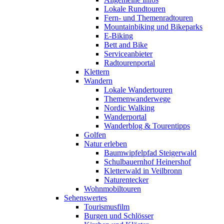
Lokale Rundtouren
Fern- und Themenradtouren
Mountainbiking und Bikeparks
E-Biking
Bett and Bike
Serviceanbieter
Radtourenportal
Klettern
Wandern
Lokale Wandertouren
Themenwanderwege
Nordic Walking
Wanderportal
Wanderblog & Tourentipps
Golfen
Natur erleben
Baumwipfelpfad Steigerwald
Schulbauernhof Heinershof
Kletterwald in Veilbronn
Naturentecker
Wohnmobiltouren
Sehenswertes
Tourismusfilm
Burgen und Schlösser