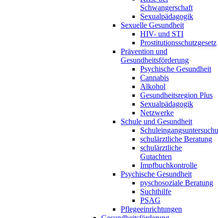
Schwangerschaft
Sexualpädagogik
Sexuelle Gesundheit
HIV- und STI
Prostitutionsschutzgesetz
Prävention und
Gesundheitsförderung
Psychische Gesundheit
Cannabis
Alkohol
Gesundheitsregion Plus
Sexualpädagogik
Netzwerke
Schule und Gesundheit
Schuleingangsuntersuch
schulärztliche Beratung
schulärztliche
Gutachten
Impfbuchkontrolle
Psychische Gesundheit
pyschosoziale Beratung
Suchthilfe
PSAG
Pflegeeinrichtungen
Gesundheitsförderung