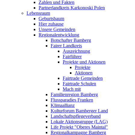
Zahlen und Fakten
Partnerlandkreis Karkonoski Polen
Lebensraum
Geburtsbaum
Hier zuhause
Unsere Gemeinden
Regionalentwicklung
Botschafter Bamberg
Fairer Landkreis
Auszeichnung
Fairführer
Projekte und Aktionen
Projekte
Aktionen
Fairtrade Gemeinden
Fairtrade Schulen
Mach mit
Familienregion Bamberg
Flussparadies Franken
Klimaallianz
Kulturforum Bamberger Land
Landschaftspflegeverband
Lokale Aktionsgruppe (LAG)
Life Projekt "Oberes Maintal"
Regionalkampagne Bamberg