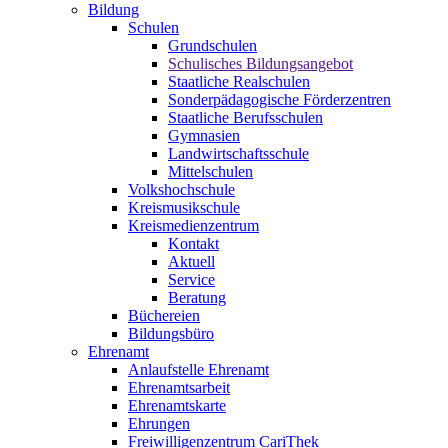
Bildung
Schulen
Grundschulen
Schulisches Bildungsangebot
Staatliche Realschulen
Sonderpädagogische Förderzentren
Staatliche Berufsschulen
Gymnasien
Landwirtschaftsschule
Mittelschulen
Volkshochschule
Kreismusikschule
Kreismedienzentrum
Kontakt
Aktuell
Service
Beratung
Büchereien
Bildungsbüro
Ehrenamt
Anlaufstelle Ehrenamt
Ehrenamtsarbeit
Ehrenamtskarte
Ehrungen
Freiwilligenzentrum CariThek