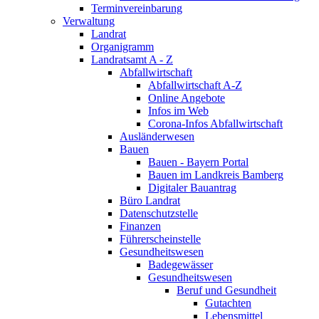
Terminvereinbarung
Verwaltung
Landrat
Organigramm
Landratsamt A - Z
Abfallwirtschaft
Abfallwirtschaft A-Z
Online Angebote
Infos im Web
Corona-Infos Abfallwirtschaft
Ausländerwesen
Bauen
Bauen - Bayern Portal
Bauen im Landkreis Bamberg
Digitaler Bauantrag
Büro Landrat
Datenschutzstelle
Finanzen
Führerscheinstelle
Gesundheitswesen
Badegewässer
Gesundheitswesen
Beruf und Gesundheit
Gutachten
Lebensmittel