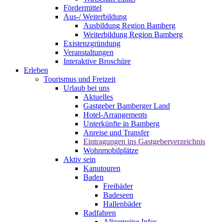
Fördermittel
Aus-/ Weiterbildung
Ausbildung Region Bamberg
Weiterbildung Region Bamberg
Existenzgründung
Veranstaltungen
Interaktive Broschüre
Erleben
Tourismus und Freizeit
Urlaub bei uns
Aktuelles
Gastgeber Bamberger Land
Hotel-Arrangements
Unterkünfte in Bamberg
Anreise und Transfer
Eintragungen ins Gastgeberverzeichnis
Wohnmobilplätze
Aktiv sein
Kanutouren
Baden
Freibäder
Badeseen
Hallenbäder
Radfahren
Allgemeine Infos