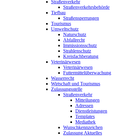
Straßenverkehr
Straßenverkehrsbehörde
Tiefbau
Straßensperrungen
Tourismus
Umweltschutz
Naturschutz
Abfallrecht
Immissionsschutz
Strahlenschutz
Kreisfachberatung
Veterinärwesen
Veterinärwesen
Futtermittelüberwachung
Wasserrecht
Wirtschaft und Tourismus
Zulassungsstelle
Straßenverkehr
Mitteilungen
Adressen
Dienstleistungen
Templates
Mediathek
Wunschkennzeichen
Zulassung Aktuelles