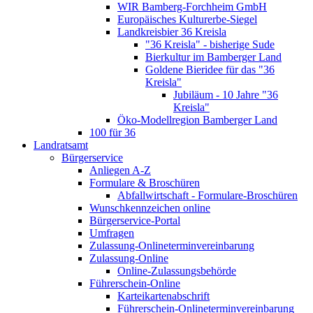
WIR Bamberg-Forchheim GmbH
Europäisches Kulturerbe-Siegel
Landkreisbier 36 Kreisla
"36 Kreisla" - bisherige Sude
Bierkultur im Bamberger Land
Goldene Bieridee für das "36
Kreisla"
Jubiläum - 10 Jahre "36
Kreisla"
Öko-Modellregion Bamberger Land
100 für 36
Landratsamt
Bürgerservice
Anliegen A-Z
Formulare & Broschüren
Abfallwirtschaft - Formulare-Broschüren
Wunschkennzeichen online
Bürgerservice-Portal
Umfragen
Zulassung-Onlineterminvereinbarung
Zulassung-Online
Online-Zulassungsbehörde
Führerschein-Online
Karteikartenabschrift
Führerschein-Onlineterminvereinbarung