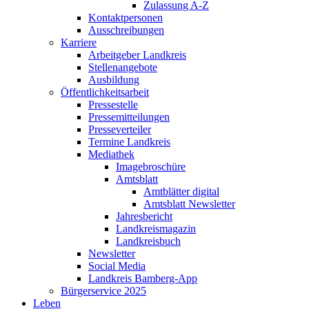
Zulassung A-Z
Kontaktpersonen
Ausschreibungen
Karriere
Arbeitgeber Landkreis
Stellenangebote
Ausbildung
Öffentlichkeitsarbeit
Pressestelle
Pressemitteilungen
Presseverteiler
Termine Landkreis
Mediathek
Imagebroschüre
Amtsblatt
Amtblätter digital
Amtsblatt Newsletter
Jahresbericht
Landkreismagazin
Landkreisbuch
Newsletter
Social Media
Landkreis Bamberg-App
Bürgerservice 2025
Leben