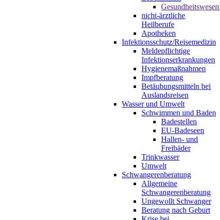
Gesundheitswesen
nicht-ärztliche
Heilberufe
Apotheken
Infektionsschutz/Reisemedizin
Meldepflichtige
Infektionserkrankungen
Hygienemaßnahmen
Impfberatung
Betäubungsmitteln bei
Auslandsreisen
Wasser und Umwelt
Schwimmen und Baden
Badestellen
EU-Badeseen
Hallen- und
Freibäder
Trinkwasser
Umwelt
Schwangerenberatung
Allgemeine
Schwangerenberatung
Ungewollt Schwanger
Beratung nach Geburt
Krise bei