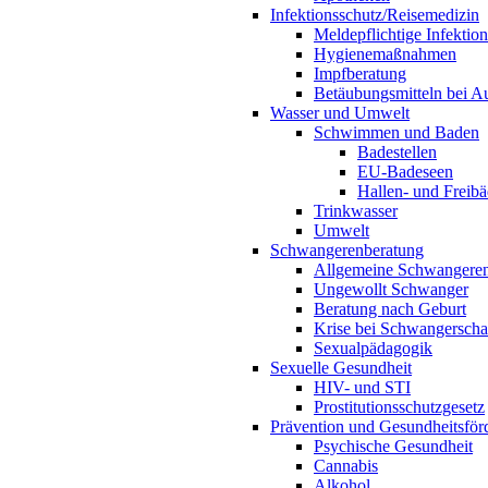
Infektionsschutz/Reisemedizin
Meldepflichtige Infektio
Hygienemaßnahmen
Impfberatung
Betäubungsmitteln bei Au
Wasser und Umwelt
Schwimmen und Baden
Badestellen
EU-Badeseen
Hallen- und Freibä
Trinkwasser
Umwelt
Schwangerenberatung
Allgemeine Schwangeren
Ungewollt Schwanger
Beratung nach Geburt
Krise bei Schwangerscha
Sexualpädagogik
Sexuelle Gesundheit
HIV- und STI
Prostitutionsschutzgesetz
Prävention und Gesundheitsför
Psychische Gesundheit
Cannabis
Alkohol