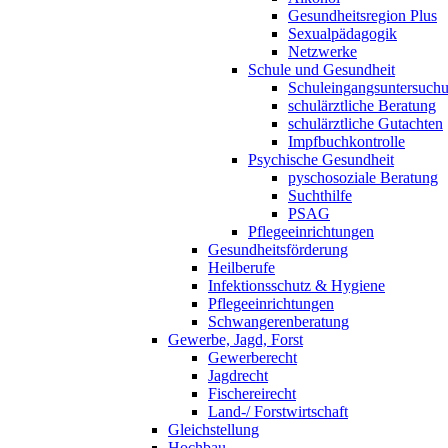
Gesundheitsregion Plus
Sexualpädagogik
Netzwerke
Schule und Gesundheit
Schuleingangsuntersuch
schulärztliche Beratung
schulärztliche Gutachten
Impfbuchkontrolle
Psychische Gesundheit
pyschosoziale Beratung
Suchthilfe
PSAG
Pflegeeinrichtungen
Gesundheitsförderung
Heilberufe
Infektionsschutz & Hygiene
Pflegeeinrichtungen
Schwangerenberatung
Gewerbe, Jagd, Forst
Gewerberecht
Jagdrecht
Fischereirecht
Land-/ Forstwirtschaft
Gleichstellung
Hochbau