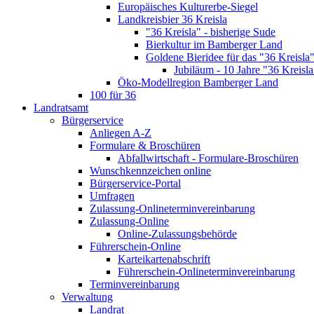
Europäisches Kulturerbe-Siegel
Landkreisbier 36 Kreisla
"36 Kreisla" - bisherige Sude
Bierkultur im Bamberger Land
Goldene Bieridee für das "36 Kreisla
Jubiläum - 10 Jahre "36 Kreisla
Öko-Modellregion Bamberger Land
100 für 36
Landratsamt
Bürgerservice
Anliegen A-Z
Formulare & Broschüren
Abfallwirtschaft - Formulare-Broschüren
Wunschkennzeichen online
Bürgerservice-Portal
Umfragen
Zulassung-Onlineterminvereinbarung
Zulassung-Online
Online-Zulassungsbehörde
Führerschein-Online
Karteikartenabschrift
Führerschein-Onlineterminvereinbarung
Terminvereinbarung
Verwaltung
Landrat