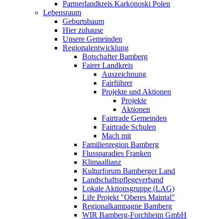
Partnerlandkreis Karkonoski Polen
Lebensraum
Geburtsbaum
Hier zuhause
Unsere Gemeinden
Regionalentwicklung
Botschafter Bamberg
Fairer Landkreis
Auszeichnung
Fairführer
Projekte und Aktionen
Projekte
Aktionen
Fairtrade Gemeinden
Fairtrade Schulen
Mach mit
Familienregion Bamberg
Flussparadies Franken
Klimaallianz
Kulturforum Bamberger Land
Landschaftspflegeverband
Lokale Aktionsgruppe (LAG)
Life Projekt "Oberes Maintal"
Regionalkampagne Bamberg
WIR Bamberg-Forchheim GmbH