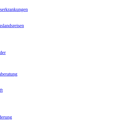
nserkrankungen
slandsreisen
der
beratung
ft
derung