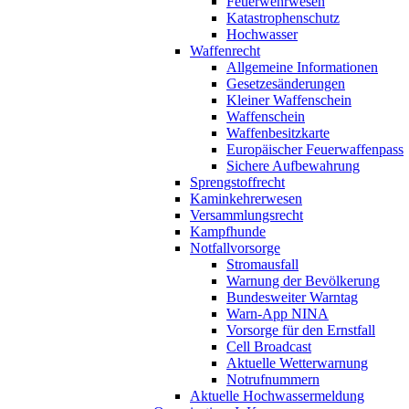
Feuerwehrwesen
Katastrophenschutz
Hochwasser
Waffenrecht
Allgemeine Informationen
Gesetzesänderungen
Kleiner Waffenschein
Waffenschein
Waffenbesitzkarte
Europäischer Feuerwaffenpass
Sichere Aufbewahrung
Sprengstoffrecht
Kaminkehrerwesen
Versammlungsrecht
Kampfhunde
Notfallvorsorge
Stromausfall
Warnung der Bevölkerung
Bundesweiter Warntag
Warn-App NINA
Vorsorge für den Ernstfall
Cell Broadcast
Aktuelle Wetterwarnung
Notrufnummern
Aktuelle Hochwassermeldung