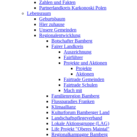
Zahlen und Fakten
Partnerlandkreis Karkonoski Polen
Lebensraum
Geburtsbaum
Hier zuhause
Unsere Gemeinden
Regionalentwicklung
Botschafter Bamberg
Fairer Landkreis
Auszeichnung
Fairführer
Projekte und Aktionen
Projekte
Aktionen
Fairtrade Gemeinden
Fairtrade Schulen
Mach mit
Familienregion Bamberg
Flussparadies Franken
Klimaallianz
Kulturforum Bamberger Land
Landschaftspflegeverband
Lokale Aktionsgruppe (LAG)
Life Projekt "Oberes Maintal"
Regionalkampagne Bamberg