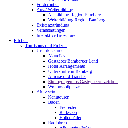
Fördermittel
Aus-/ Weiterbildung
Ausbildung Region Bamberg
Weiterbildung Region Bamberg
Existenzgründung
Veranstaltungen
Interaktive Broschüre
Erleben
Tourismus und Freizeit
Urlaub bei uns
Aktuelles
Gastgeber Bamberger Land
Hotel-Arrangements
Unterkünfte in Bamberg
Anreise und Transfer
Eintragungen ins Gastgeberverzeichnis
Wohnmobilplätze
Aktiv sein
Kanutouren
Baden
Freibäder
Badeseen
Hallenbäder
Radfahren
Allgemeine Infos