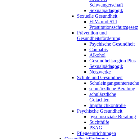
Schwangerschaft
Sexualpädagogik
Sexuelle Gesundheit
HIV- und STI
Prostitutionsschutzgesetz
Prävention und
Gesundheitsförderung
Psychische Gesundheit
Cannabis
Alkohol
Gesundheitsregion Plus
Sexualpädagogik
Netzwerke
Schule und Gesundheit
Schuleingangsuntersuch
schulärztliche Beratung
schulärztliche
Gutachten
Impfbuchkontrolle
Psychische Gesundheit
pyschosoziale Beratung
Suchthilfe
PSAG
Pflegeeinrichtungen
Gesundheitsförderung