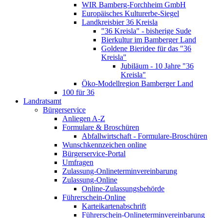
WIR Bamberg-Forchheim GmbH
Europäisches Kulturerbe-Siegel
Landkreisbier 36 Kreisla
"36 Kreisla" - bisherige Sude
Bierkultur im Bamberger Land
Goldene Bieridee für das "36
Kreisla"
Jubiläum - 10 Jahre "36
Kreisla"
Öko-Modellregion Bamberger Land
100 für 36
Landratsamt
Bürgerservice
Anliegen A-Z
Formulare & Broschüren
Abfallwirtschaft - Formulare-Broschüren
Wunschkennzeichen online
Bürgerservice-Portal
Umfragen
Zulassung-Onlineterminvereinbarung
Zulassung-Online
Online-Zulassungsbehörde
Führerschein-Online
Karteikartenabschrift
Führerschein-Onlineterminvereinbarung