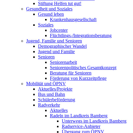
Stiftung Helfen tut gut!
Gesundheit und Soziales
Gesund leben
Krankenhausgesellschaft
Soziales
Jobcenter
Flüchtlings-/Integrationsberatung
Jugend, Familie und Senioren
Demographischer Wandel
Jugend und Familie
Senioren
Seniorenarbeit
Seniorenpolitisches Gesamtkonzept
Beratung für Senioren
Förderung von Kurzzeitpflege
Mobilität und ÖPNV
Aktuelles/Projekte
Bus und Bahn
Schülerbeförderung
Radverkehr
Aktuelles
Radeln im Landkreis Bamberg
Unterwegs im Landkreis Bamberg
Radservice-Anbieter
Übergang zum ÖPNV