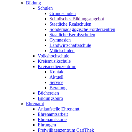
Bildung
Schulen
Grundschulen
Schulisches Bildungsangebot
Staatliche Realschulen
Sonderpädagogische Förderzentren
Staatliche Berufsschulen
Gymnasien
Landwirtschaftsschule
Mittelschulen
Volkshochschule
Kreismusikschule
Kreismedienzentrum
Kontakt
Aktuell
Service
Beratung
Büchereien
Bildungsbüro
Ehrenamt
Anlaufstelle Ehrenamt
Ehrenamtsarbeit
Ehrenamtskarte
Ehrungen
Freiwilligenzentrum CariThek