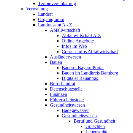
Terminvereinbarung
Verwaltung
Landrat
Organigramm
Landratsamt A - Z
Abfallwirtschaft
Abfallwirtschaft A-Z
Online Angebote
Infos im Web
Corona-Infos Abfallwirtschaft
Ausländerwesen
Bauen
Bauen - Bayern Portal
Bauen im Landkreis Bamberg
Digitaler Bauantrag
Büro Landrat
Datenschutzstelle
Finanzen
Führerscheinstelle
Gesundheitswesen
Badegewässer
Gesundheitswesen
Beruf und Gesundheit
Gutachten
Lebensmittel