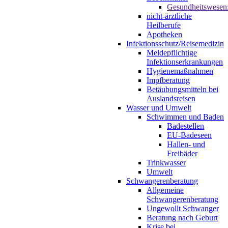
Gesundheitswesen
nicht-ärztliche
Heilberufe
Apotheken
Infektionsschutz/Reisemedizin
Meldepflichtige
Infektionserkrankungen
Hygienemaßnahmen
Impfberatung
Betäubungsmitteln bei
Auslandsreisen
Wasser und Umwelt
Schwimmen und Baden
Badestellen
EU-Badeseen
Hallen- und
Freibäder
Trinkwasser
Umwelt
Schwangerenberatung
Allgemeine
Schwangerenberatung
Ungewollt Schwanger
Beratung nach Geburt
Krise bei