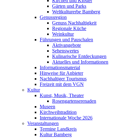
Kirchen und Klöster
Gärten und Parks
Weltkulturerbe Bamberg
Genussregion
Genuss Nachhaltigkeit
Regionale Küche
Weinkultur
Führungen und Pauschalen
Aktivangebote
Sehenswertes
Kulinarische Entdeckungen
Aktuelles und Informationen
Informationsmaterial
Hinweise für Anbieter
Nachhaltiger Tourismus
Freizeit mit dem VGN
Kultur
Kunst, Musik, Theater
Rosengartenserenaden
Museen
Kirchweihtradition
Internationale Woche 2026
Veranstaltungen
Termine Landkreis
Kultur Bamberg