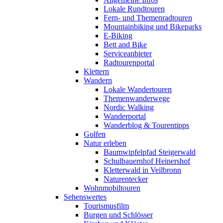
Lokale Rundtouren
Fern- und Themenradtouren
Mountainbiking und Bikeparks
E-Biking
Bett and Bike
Serviceanbieter
Radtourenportal
Klettern
Wandern
Lokale Wandertouren
Themenwanderwege
Nordic Walking
Wanderportal
Wanderblog & Tourentipps
Golfen
Natur erleben
Baumwipfelpfad Steigerwald
Schulbauernhof Heinershof
Kletterwald in Veilbronn
Naturentecker
Wohnmobiltouren
Sehenswertes
Tourismusfilm
Burgen und Schlösser