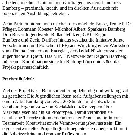
arbeiten an echten Unternehmensaufträgen aus dem Landkreis
Bamberg – praxisnah, kreativ und im direkten Austausch mit
potenziellen Ausbildungsbetrieben.
Zehn Partnerunternehmen machen dies möglich: Brose, TenneT, Dr.
Pfleger, Lohmann-Koester, Milchhof Albert, Sparkasse Bamberg,
Don Bosco Jugendwerk, Bullani Mützen, GKG Region
Bamberg und Zeck. Darüber hinaus gestaltet die Initiative Junge
Forscherinnen und Forscher (IJFF) aus Würzburg einen Workshop
zum Thema Erneuerbare Energien, der das MINT-Interesse der
Jugendliche aufgreift. Das MINT-Netzwerk der Region Bamberg
mit seiner Koordinationsstelle im Bildungsbüro unterstützt das
Projekt partnerschaftlich.
Praxis trifft Schul
e
Ziel des Projekts ist, Berufsorientierung lebendig und wirkungsvoll
zu gestalten: Die Jugendlichen lösen reale Aufgabenstellungen mit
einem Arbeitsumfang von etwa 20 Stunden und entwickeln
sichtbare Ergebnisse – von Social-Media-Konzepten über
Marktanalysen bis hin zu Prototypen. Damit verbinden sie
schulische Theorie mit unternehmerischer Praxis und trainieren
Teamarbeit, Kreativität sowie Verantwortungsbewusstsein. Ein
eigens entwickeltes Projektlogbuch begleitet sie dabei, strukturiert
die Arbeitsschritte und regt zur Reflexion an.