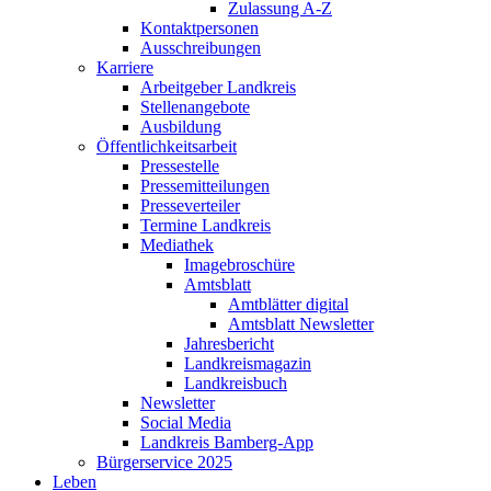
Zulassung A-Z
Kontaktpersonen
Ausschreibungen
Karriere
Arbeitgeber Landkreis
Stellenangebote
Ausbildung
Öffentlichkeitsarbeit
Pressestelle
Pressemitteilungen
Presseverteiler
Termine Landkreis
Mediathek
Imagebroschüre
Amtsblatt
Amtblätter digital
Amtsblatt Newsletter
Jahresbericht
Landkreismagazin
Landkreisbuch
Newsletter
Social Media
Landkreis Bamberg-App
Bürgerservice 2025
Leben