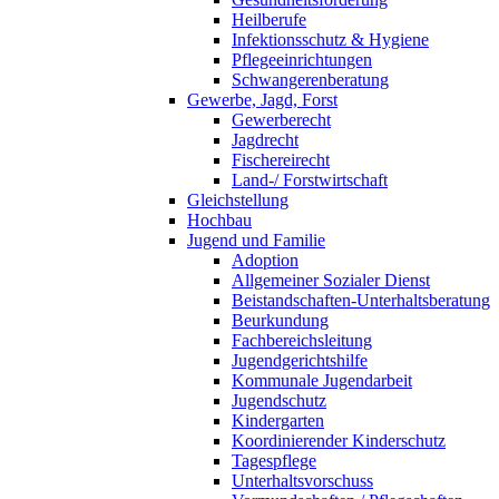
Heilberufe
Infektionsschutz & Hygiene
Pflegeeinrichtungen
Schwangerenberatung
Gewerbe, Jagd, Forst
Gewerberecht
Jagdrecht
Fischereirecht
Land-/ Forstwirtschaft
Gleichstellung
Hochbau
Jugend und Familie
Adoption
Allgemeiner Sozialer Dienst
Beistandschaften-Unterhaltsberatung
Beurkundung
Fachbereichsleitung
Jugendgerichtshilfe
Kommunale Jugendarbeit
Jugendschutz
Kindergarten
Koordinierender Kinderschutz
Tagespflege
Unterhaltsvorschuss