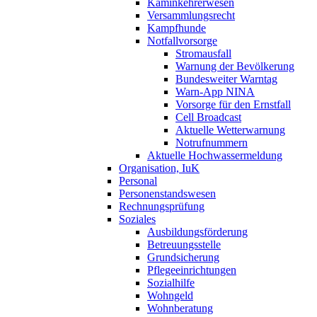
Kaminkehrerwesen
Versammlungsrecht
Kampfhunde
Notfallvorsorge
Stromausfall
Warnung der Bevölkerung
Bundesweiter Warntag
Warn-App NINA
Vorsorge für den Ernstfall
Cell Broadcast
Aktuelle Wetterwarnung
Notrufnummern
Aktuelle Hochwassermeldung
Organisation, IuK
Personal
Personenstandswesen
Rechnungsprüfung
Soziales
Ausbildungsförderung
Betreuungsstelle
Grundsicherung
Pflegeeinrichtungen
Sozialhilfe
Wohngeld
Wohnberatung