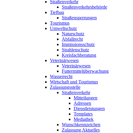
Straßenverkehr
Straßenverkehrsbehörde
Tiefbau
Straßensperrungen
Tourismus
Umweltschutz
Naturschutz
Abfallrecht
Immissionsschutz
Strahlenschutz
Kreisfachberatung
Veterinärwesen
Veterinärwesen
Futtermittelüberwachung
Wasserrecht
Wirtschaft und Tourismus
Zulassungsstelle
Straßenverkehr
Mitteilungen
Adressen
Dienstleistungen
Templates
Mediathek
Wunschkennzeichen
Zulassung Aktuelles