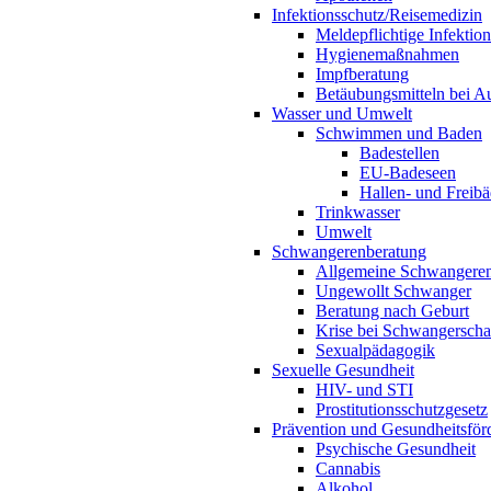
Infektionsschutz/Reisemedizin
Meldepflichtige Infektio
Hygienemaßnahmen
Impfberatung
Betäubungsmitteln bei Au
Wasser und Umwelt
Schwimmen und Baden
Badestellen
EU-Badeseen
Hallen- und Freibä
Trinkwasser
Umwelt
Schwangerenberatung
Allgemeine Schwangeren
Ungewollt Schwanger
Beratung nach Geburt
Krise bei Schwangerscha
Sexualpädagogik
Sexuelle Gesundheit
HIV- und STI
Prostitutionsschutzgesetz
Prävention und Gesundheitsför
Psychische Gesundheit
Cannabis
Alkohol