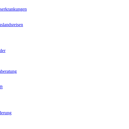
nserkrankungen
slandsreisen
der
beratung
ft
derung