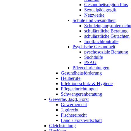
Gesundheitsregion Plus
Sexualpädagogik
Netzwerke
Schule und Gesundheit
Schuleingangsuntersuch
schulärztliche Beratung
schulärztliche Gutachten
Impfbuchkontrolle
Psychische Gesundheit
pyschosoziale Beratung
Suchthilfe
PSAG
Pflegeeinrichtungen
Gesundheitsförderung
Heilberufe
Infektionsschutz & Hygiene
Pflegeeinrichtungen
Schwangerenberatung
Gewerbe, Jagd, Forst
Gewerberecht
Jagdrecht
Fischereirecht
Land-/ Forstwirtschaft
Gleichstellung
Hochbau