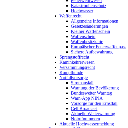
Feuerwehrwesen
Katastrophenschutz
Hochwasser
Waffenrecht
Allgemeine Informationen
Gesetzesänderungen
Kleiner Waffenschein
Waffenschein
Waffenbesitzkarte
Europäischer Feuerwaffenpass
Sichere Aufbewahrung
Sprengstoffrecht
Kaminkehrerwesen
Versammlungsrecht
Kampfhunde
Notfallvorsorge
Stromausfall
Warnung der Bevölkerung
Bundesweiter Warntag
Warn-App NINA
Vorsorge für den Ernstfall
Cell Broadcast
Aktuelle Wetterwarnung
Notrufnummern
Aktuelle Hochwassermeldung