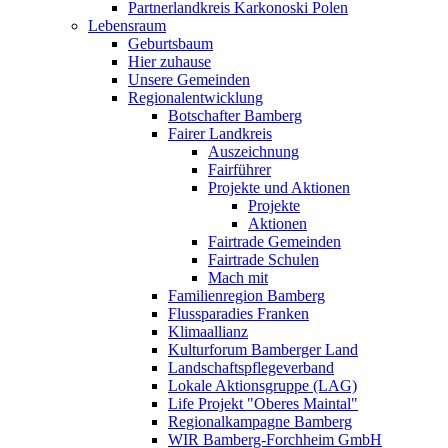
Partnerlandkreis Karkonoski Polen
Lebensraum
Geburtsbaum
Hier zuhause
Unsere Gemeinden
Regionalentwicklung
Botschafter Bamberg
Fairer Landkreis
Auszeichnung
Fairführer
Projekte und Aktionen
Projekte
Aktionen
Fairtrade Gemeinden
Fairtrade Schulen
Mach mit
Familienregion Bamberg
Flussparadies Franken
Klimaallianz
Kulturforum Bamberger Land
Landschaftspflegeverband
Lokale Aktionsgruppe (LAG)
Life Projekt "Oberes Maintal"
Regionalkampagne Bamberg
WIR Bamberg-Forchheim GmbH