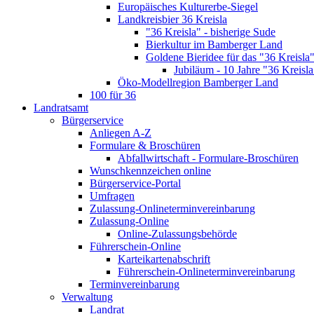
Europäisches Kulturerbe-Siegel
Landkreisbier 36 Kreisla
"36 Kreisla" - bisherige Sude
Bierkultur im Bamberger Land
Goldene Bieridee für das "36 Kreisla
Jubiläum - 10 Jahre "36 Kreisla
Öko-Modellregion Bamberger Land
100 für 36
Landratsamt
Bürgerservice
Anliegen A-Z
Formulare & Broschüren
Abfallwirtschaft - Formulare-Broschüren
Wunschkennzeichen online
Bürgerservice-Portal
Umfragen
Zulassung-Onlineterminvereinbarung
Zulassung-Online
Online-Zulassungsbehörde
Führerschein-Online
Karteikartenabschrift
Führerschein-Onlineterminvereinbarung
Terminvereinbarung
Verwaltung
Landrat