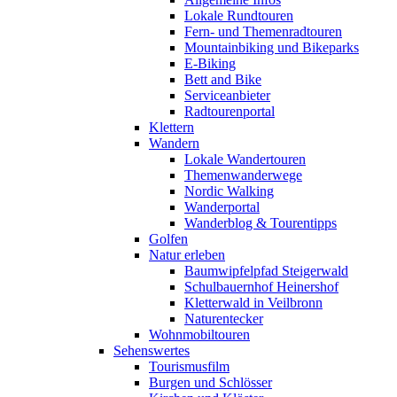
Lokale Rundtouren
Fern- und Themenradtouren
Mountainbiking und Bikeparks
E-Biking
Bett and Bike
Serviceanbieter
Radtourenportal
Klettern
Wandern
Lokale Wandertouren
Themenwanderwege
Nordic Walking
Wanderportal
Wanderblog & Tourentipps
Golfen
Natur erleben
Baumwipfelpfad Steigerwald
Schulbauernhof Heinershof
Kletterwald in Veilbronn
Naturentecker
Wohnmobiltouren
Sehenswertes
Tourismusfilm
Burgen und Schlösser