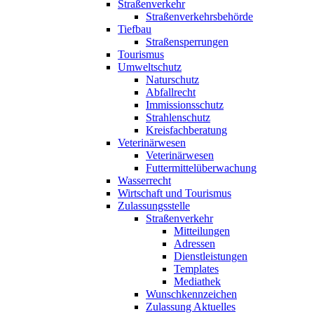
Straßenverkehr
Straßenverkehrsbehörde
Tiefbau
Straßensperrungen
Tourismus
Umweltschutz
Naturschutz
Abfallrecht
Immissionsschutz
Strahlenschutz
Kreisfachberatung
Veterinärwesen
Veterinärwesen
Futtermittelüberwachung
Wasserrecht
Wirtschaft und Tourismus
Zulassungsstelle
Straßenverkehr
Mitteilungen
Adressen
Dienstleistungen
Templates
Mediathek
Wunschkennzeichen
Zulassung Aktuelles