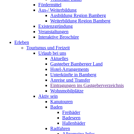
Fördermittel
Aus-/ Weiterbildung
Ausbildung Region Bamberg
Weiterbildung Region Bamberg
Existenzgründung
Veranstaltungen
Interaktive Broschüre
Erleben
Tourismus und Freizeit
Urlaub bei uns
Aktuelles
Gastgeber Bamberger Land
Hotel-Arrangements
Unterkünfte in Bamberg
Anreise und Transfer
Eintragungen ins Gastgeberverzeichnis
Wohnmobilplätze
Aktiv sein
Kanutouren
Baden
Freibäder
Badeseen
Hallenbäder
Radfahren
Allgemeine Infos