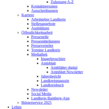
Zulassung A-Z
Kontaktpersonen
Ausschreibungen
Karriere
Arbeitgeber Landkreis
Stellenangebote
Ausbildung
Öffentlichkeitsarbeit
Pressestelle
Pressemitteilungen
Presseverteiler
Termine Landkreis
Mediathek
Imagebroschüre
Amtsblatt
Amtblätter digital
Amtsblatt Newsletter
Jahresbericht
Landkreismagazin
Landkreisbuch
Newsletter
Social Media
Landkreis Bamberg-App
Bürgerservice 2025
Leben