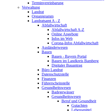
Terminvereinbarung
Verwaltung
Landrat
Organigramm
Landratsamt A - Z
Abfallwirtschaft
Abfallwirtschaft A-Z
Online Angebote
Infos im Web
Corona-Infos Abfallwirtschaft
Ausländerwesen
Bauen
Bauen - Bayern Portal
Bauen im Landkreis Bamberg
Digitaler Bauantrag
Büro Landrat
Datenschutzstelle
Finanzen
Führerscheinstelle
Gesundheitswesen
Badegewässer
Gesundheitswesen
Beruf und Gesundheit
Gutachten
Lebensmittel