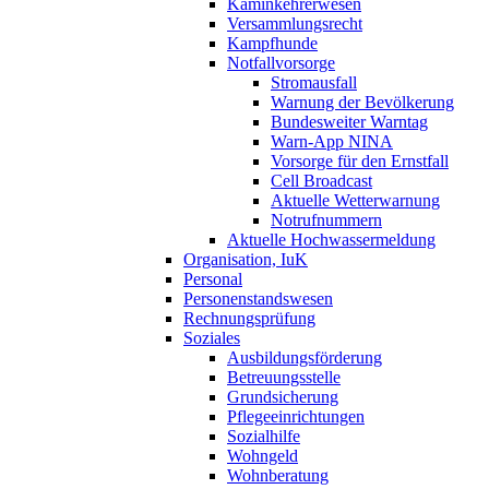
Kaminkehrerwesen
Versammlungsrecht
Kampfhunde
Notfallvorsorge
Stromausfall
Warnung der Bevölkerung
Bundesweiter Warntag
Warn-App NINA
Vorsorge für den Ernstfall
Cell Broadcast
Aktuelle Wetterwarnung
Notrufnummern
Aktuelle Hochwassermeldung
Organisation, IuK
Personal
Personenstandswesen
Rechnungsprüfung
Soziales
Ausbildungsförderung
Betreuungsstelle
Grundsicherung
Pflegeeinrichtungen
Sozialhilfe
Wohngeld
Wohnberatung