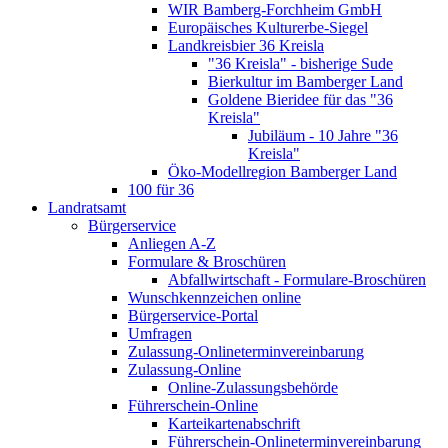
WIR Bamberg-Forchheim GmbH
Europäisches Kulturerbe-Siegel
Landkreisbier 36 Kreisla
"36 Kreisla" - bisherige Sude
Bierkultur im Bamberger Land
Goldene Bieridee für das "36
Kreisla"
Jubiläum - 10 Jahre "36
Kreisla"
Öko-Modellregion Bamberger Land
100 für 36
Landratsamt
Bürgerservice
Anliegen A-Z
Formulare & Broschüren
Abfallwirtschaft - Formulare-Broschüren
Wunschkennzeichen online
Bürgerservice-Portal
Umfragen
Zulassung-Onlineterminvereinbarung
Zulassung-Online
Online-Zulassungsbehörde
Führerschein-Online
Karteikartenabschrift
Führerschein-Onlineterminvereinbarung