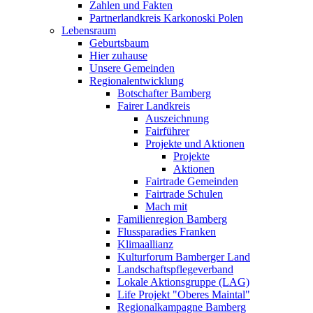
Zahlen und Fakten
Partnerlandkreis Karkonoski Polen
Lebensraum
Geburtsbaum
Hier zuhause
Unsere Gemeinden
Regionalentwicklung
Botschafter Bamberg
Fairer Landkreis
Auszeichnung
Fairführer
Projekte und Aktionen
Projekte
Aktionen
Fairtrade Gemeinden
Fairtrade Schulen
Mach mit
Familienregion Bamberg
Flussparadies Franken
Klimaallianz
Kulturforum Bamberger Land
Landschaftspflegeverband
Lokale Aktionsgruppe (LAG)
Life Projekt "Oberes Maintal"
Regionalkampagne Bamberg