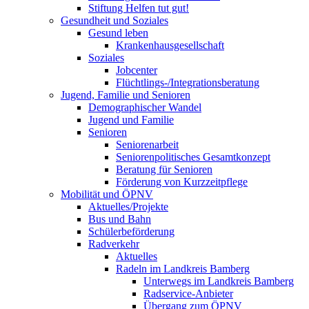
Stiftung Helfen tut gut!
Gesundheit und Soziales
Gesund leben
Krankenhausgesellschaft
Soziales
Jobcenter
Flüchtlings-/Integrationsberatung
Jugend, Familie und Senioren
Demographischer Wandel
Jugend und Familie
Senioren
Seniorenarbeit
Seniorenpolitisches Gesamtkonzept
Beratung für Senioren
Förderung von Kurzzeitpflege
Mobilität und ÖPNV
Aktuelles/Projekte
Bus und Bahn
Schülerbeförderung
Radverkehr
Aktuelles
Radeln im Landkreis Bamberg
Unterwegs im Landkreis Bamberg
Radservice-Anbieter
Übergang zum ÖPNV