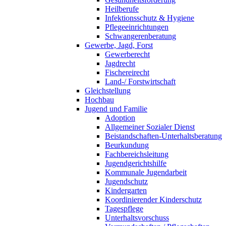
Heilberufe
Infektionsschutz & Hygiene
Pflegeeinrichtungen
Schwangerenberatung
Gewerbe, Jagd, Forst
Gewerberecht
Jagdrecht
Fischereirecht
Land-/ Forstwirtschaft
Gleichstellung
Hochbau
Jugend und Familie
Adoption
Allgemeiner Sozialer Dienst
Beistandschaften-Unterhaltsberatung
Beurkundung
Fachbereichsleitung
Jugendgerichtshilfe
Kommunale Jugendarbeit
Jugendschutz
Kindergarten
Koordinierender Kinderschutz
Tagespflege
Unterhaltsvorschuss