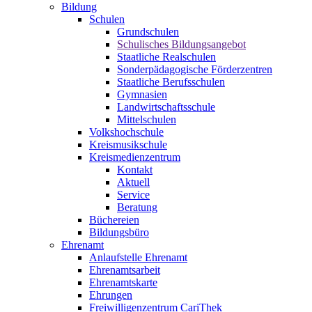
Bildung
Schulen
Grundschulen
Schulisches Bildungsangebot
Staatliche Realschulen
Sonderpädagogische Förderzentren
Staatliche Berufsschulen
Gymnasien
Landwirtschaftsschule
Mittelschulen
Volkshochschule
Kreismusikschule
Kreismedienzentrum
Kontakt
Aktuell
Service
Beratung
Büchereien
Bildungsbüro
Ehrenamt
Anlaufstelle Ehrenamt
Ehrenamtsarbeit
Ehrenamtskarte
Ehrungen
Freiwilligenzentrum CariThek