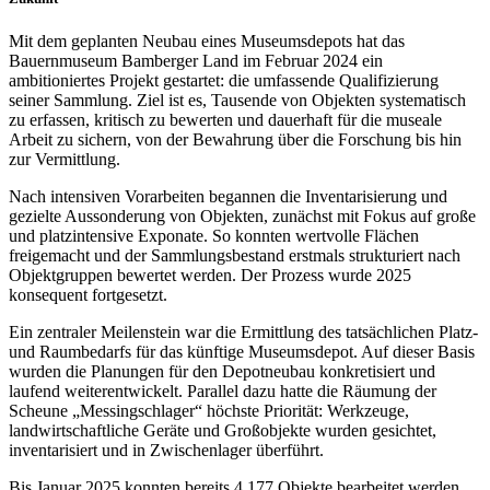
Mit dem geplanten Neubau eines Museumsdepots hat das
Bauernmuseum Bamberger Land im Februar 2024 ein
ambitioniertes Projekt gestartet: die umfassende Qualifizierung
seiner Sammlung. Ziel ist es, Tausende von Objekten systematisch
zu erfassen, kritisch zu bewerten und dauerhaft für die museale
Arbeit zu sichern, von der Bewahrung über die Forschung bis hin
zur Vermittlung.
Nach intensiven Vorarbeiten begannen die Inventarisierung und
gezielte Aussonderung von Objekten, zunächst mit Fokus auf große
und platzintensive Exponate. So konnten wertvolle Flächen
freigemacht und der Sammlungsbestand erstmals strukturiert nach
Objektgruppen bewertet werden. Der Prozess wurde 2025
konsequent fortgesetzt.
Ein zentraler Meilenstein war die Ermittlung des tatsächlichen Platz-
und Raumbedarfs für das künftige Museumsdepot. Auf dieser Basis
wurden die Planungen für den Depotneubau konkretisiert und
laufend weiterentwickelt. Parallel dazu hatte die Räumung der
Scheune „Messingschlager“ höchste Priorität: Werkzeuge,
landwirtschaftliche Geräte und Großobjekte wurden gesichtet,
inventarisiert und in Zwischenlager überführt.
Bis Januar 2025 konnten bereits 4.177 Objekte bearbeitet werden,