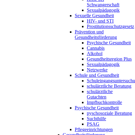
Schwangerschaft
Sexualpädagogik
Sexuelle Gesundheit
HIV- und STI
Prostitutionsschutzgesetz
Prävention und
Gesundheitsförderung
Psychische Gesundheit
Cannabis
Alkohol
Gesundheitsregion Plus
Sexualpädagogik
Netzwerke
Schule und Gesundheit
Schuleingangsuntersuch
schulärztliche Beratung
schulärztliche
Gutachten
Impfbuchkontrolle
Psychische Gesundheit
pyschosoziale Beratung
Suchthilfe
PSAG
Pflegeeinrichtungen
Gesundheitsförderung