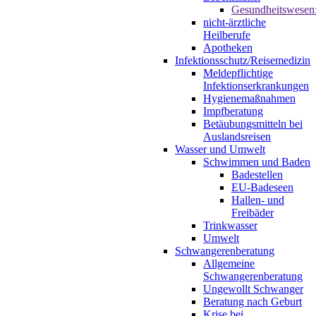
Gesundheitswesen
nicht-ärztliche
Heilberufe
Apotheken
Infektionsschutz/Reisemedizin
Meldepflichtige
Infektionserkrankungen
Hygienemaßnahmen
Impfberatung
Betäubungsmitteln bei
Auslandsreisen
Wasser und Umwelt
Schwimmen und Baden
Badestellen
EU-Badeseen
Hallen- und
Freibäder
Trinkwasser
Umwelt
Schwangerenberatung
Allgemeine
Schwangerenberatung
Ungewollt Schwanger
Beratung nach Geburt
Krise bei