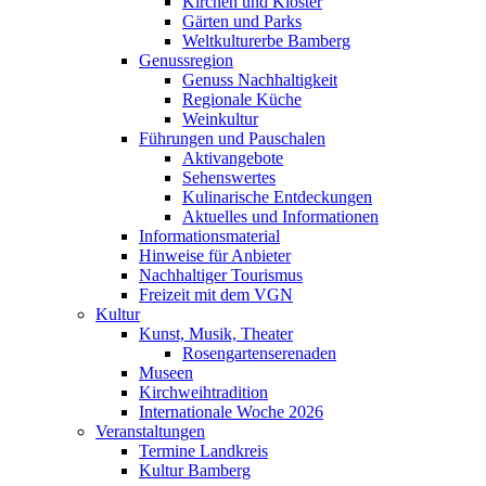
Kirchen und Klöster
Gärten und Parks
Weltkulturerbe Bamberg
Genussregion
Genuss Nachhaltigkeit
Regionale Küche
Weinkultur
Führungen und Pauschalen
Aktivangebote
Sehenswertes
Kulinarische Entdeckungen
Aktuelles und Informationen
Informationsmaterial
Hinweise für Anbieter
Nachhaltiger Tourismus
Freizeit mit dem VGN
Kultur
Kunst, Musik, Theater
Rosengartenserenaden
Museen
Kirchweihtradition
Internationale Woche 2026
Veranstaltungen
Termine Landkreis
Kultur Bamberg