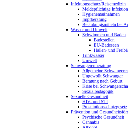
Infektionsschutz/Reisemedizin
Meldepflichtige Infektio
Hygienemaßnahmen
Impfberatung
Betäubungsmitteln bei Au
Wasser und Umwelt
Schwimmen und Baden
Badestellen
EU-Badeseen
Hallen- und Freibä
Trinkwasser
Umwelt
Schwangerenberatung
Allgemeine Schwangeren
Ungewollt Schwanger
Beratung nach Geburt
Krise bei Schwangerscha
Sexualpädagogik
Sexuelle Gesundheit
HIV- und STI
Prostitutionsschutzgesetz
Prävention und Gesundheitsför
Psychische Gesundheit
Cannabis
Alkohol