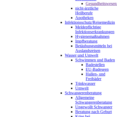
Gesundheitswesen
nicht-ärztliche
Heilberufe
Apotheken
Infektionsschutz/Reisemedizin
Meldepflichtige
Infektionserkrankungen
Hygienemaßnahmen
Impfberatung
Betäubungsmitteln bei
Auslandsreisen
Wasser und Umwelt
Schwimmen und Baden
Badestellen
EU-Badeseen
Hallen- und
Freibäder
Trinkwasser
Umwelt
Schwangerenberatung
Allgemeine
Schwangerenberatung
Ungewollt Schwanger
Beratung nach Geburt
Krise bei