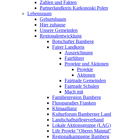
Zahlen und Fakten
Partnerlandkreis Karkonoski Polen
Lebensraum
Geburtsbaum
Hier zuhause
Unsere Gemeinden
Regionalentwicklung
Botschafter Bamberg
Fairer Landkreis
Auszeichnung
Fairführer
Projekte und Aktionen
Projekte
Aktionen
Fairtrade Gemeinden
Fairtrade Schulen
Mach mit
Familienregion Bamberg
Flussparadies Franken
Klimaallianz
Kulturforum Bamberger Land
Landschaftspflegeverband
Lokale Aktionsgruppe (LAG)
Life Projekt "Oberes Maintal"
Regionalkampagne Bamberg