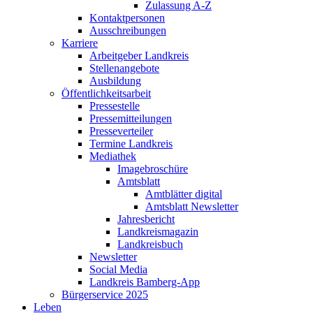
Zulassung A-Z
Kontaktpersonen
Ausschreibungen
Karriere
Arbeitgeber Landkreis
Stellenangebote
Ausbildung
Öffentlichkeitsarbeit
Pressestelle
Pressemitteilungen
Presseverteiler
Termine Landkreis
Mediathek
Imagebroschüre
Amtsblatt
Amtblätter digital
Amtsblatt Newsletter
Jahresbericht
Landkreismagazin
Landkreisbuch
Newsletter
Social Media
Landkreis Bamberg-App
Bürgerservice 2025
Leben