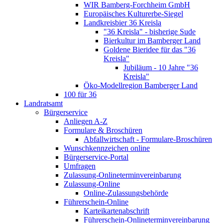
WIR Bamberg-Forchheim GmbH
Europäisches Kulturerbe-Siegel
Landkreisbier 36 Kreisla
"36 Kreisla" - bisherige Sude
Bierkultur im Bamberger Land
Goldene Bieridee für das "36
Kreisla"
Jubiläum - 10 Jahre "36
Kreisla"
Öko-Modellregion Bamberger Land
100 für 36
Landratsamt
Bürgerservice
Anliegen A-Z
Formulare & Broschüren
Abfallwirtschaft - Formulare-Broschüren
Wunschkennzeichen online
Bürgerservice-Portal
Umfragen
Zulassung-Onlineterminvereinbarung
Zulassung-Online
Online-Zulassungsbehörde
Führerschein-Online
Karteikartenabschrift
Führerschein-Onlineterminvereinbarung