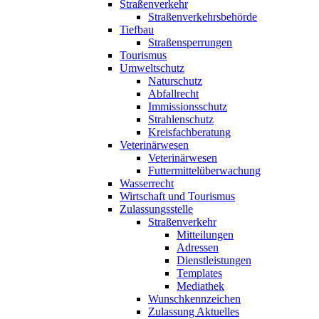
Straßenverkehr
Straßenverkehrsbehörde
Tiefbau
Straßensperrungen
Tourismus
Umweltschutz
Naturschutz
Abfallrecht
Immissionsschutz
Strahlenschutz
Kreisfachberatung
Veterinärwesen
Veterinärwesen
Futtermittelüberwachung
Wasserrecht
Wirtschaft und Tourismus
Zulassungsstelle
Straßenverkehr
Mitteilungen
Adressen
Dienstleistungen
Templates
Mediathek
Wunschkennzeichen
Zulassung Aktuelles