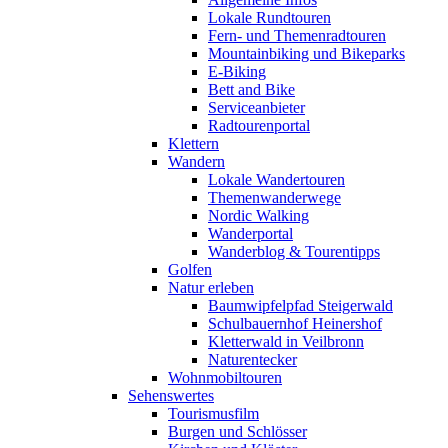
Lokale Rundtouren
Fern- und Themenradtouren
Mountainbiking und Bikeparks
E-Biking
Bett and Bike
Serviceanbieter
Radtourenportal
Klettern
Wandern
Lokale Wandertouren
Themenwanderwege
Nordic Walking
Wanderportal
Wanderblog & Tourentipps
Golfen
Natur erleben
Baumwipfelpfad Steigerwald
Schulbauernhof Heinershof
Kletterwald in Veilbronn
Naturentecker
Wohnmobiltouren
Sehenswertes
Tourismusfilm
Burgen und Schlösser