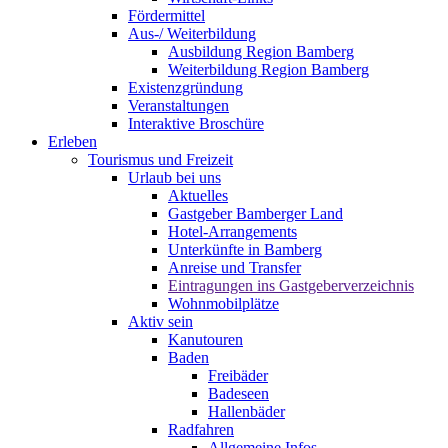
Fördermittel
Aus-/ Weiterbildung
Ausbildung Region Bamberg
Weiterbildung Region Bamberg
Existenzgründung
Veranstaltungen
Interaktive Broschüre
Erleben
Tourismus und Freizeit
Urlaub bei uns
Aktuelles
Gastgeber Bamberger Land
Hotel-Arrangements
Unterkünfte in Bamberg
Anreise und Transfer
Eintragungen ins Gastgeberverzeichnis
Wohnmobilplätze
Aktiv sein
Kanutouren
Baden
Freibäder
Badeseen
Hallenbäder
Radfahren
Allgemeine Infos