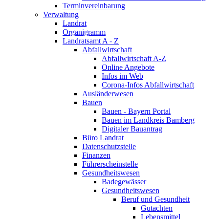
Terminvereinbarung
Verwaltung
Landrat
Organigramm
Landratsamt A - Z
Abfallwirtschaft
Abfallwirtschaft A-Z
Online Angebote
Infos im Web
Corona-Infos Abfallwirtschaft
Ausländerwesen
Bauen
Bauen - Bayern Portal
Bauen im Landkreis Bamberg
Digitaler Bauantrag
Büro Landrat
Datenschutzstelle
Finanzen
Führerscheinstelle
Gesundheitswesen
Badegewässer
Gesundheitswesen
Beruf und Gesundheit
Gutachten
Lebensmittel