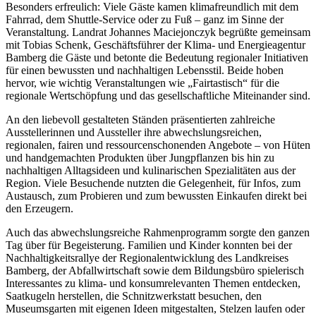
Besonders erfreulich: Viele Gäste kamen klimafreundlich mit dem
Fahrrad, dem Shuttle-Service oder zu Fuß – ganz im Sinne der
Veranstaltung. Landrat Johannes Maciejonczyk begrüßte gemeinsam
mit Tobias Schenk, Geschäftsführer der Klima- und Energieagentur
Bamberg die Gäste und betonte die Bedeutung regionaler Initiativen
für einen bewussten und nachhaltigen Lebensstil. Beide hoben
hervor, wie wichtig Veranstaltungen wie „Fairtastisch“ für die
regionale Wertschöpfung und das gesellschaftliche Miteinander sind.
An den liebevoll gestalteten Ständen präsentierten zahlreiche
Ausstellerinnen und Aussteller ihre abwechslungsreichen,
regionalen, fairen und ressourcenschonenden Angebote – von Hüten
und handgemachten Produkten über Jungpflanzen bis hin zu
nachhaltigen Alltagsideen und kulinarischen Spezialitäten aus der
Region. Viele Besuchende nutzten die Gelegenheit, für Infos, zum
Austausch, zum Probieren und zum bewussten Einkaufen direkt bei
den Erzeugern.
Auch das abwechslungsreiche Rahmenprogramm sorgte den ganzen
Tag über für Begeisterung. Familien und Kinder konnten bei der
Nachhaltigkeitsrallye der Regionalentwicklung des Landkreises
Bamberg, der Abfallwirtschaft sowie dem Bildungsbüro spielerisch
Interessantes zu klima- und konsumrelevanten Themen entdecken,
Saatkugeln herstellen, die Schnitzwerkstatt besuchen, den
Museumsgarten mit eigenen Ideen mitgestalten, Stelzen laufen oder