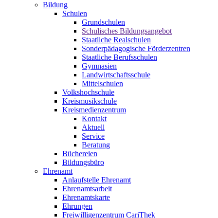
Bildung
Schulen
Grundschulen
Schulisches Bildungsangebot
Staatliche Realschulen
Sonderpädagogische Förderzentren
Staatliche Berufsschulen
Gymnasien
Landwirtschaftsschule
Mittelschulen
Volkshochschule
Kreismusikschule
Kreismedienzentrum
Kontakt
Aktuell
Service
Beratung
Büchereien
Bildungsbüro
Ehrenamt
Anlaufstelle Ehrenamt
Ehrenamtsarbeit
Ehrenamtskarte
Ehrungen
Freiwilligenzentrum CariThek