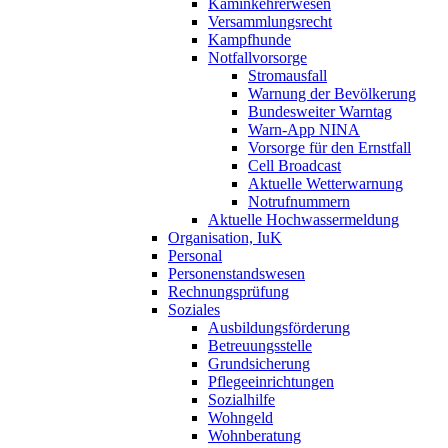
Kaminkehrerwesen
Versammlungsrecht
Kampfhunde
Notfallvorsorge
Stromausfall
Warnung der Bevölkerung
Bundesweiter Warntag
Warn-App NINA
Vorsorge für den Ernstfall
Cell Broadcast
Aktuelle Wetterwarnung
Notrufnummern
Aktuelle Hochwassermeldung
Organisation, IuK
Personal
Personenstandswesen
Rechnungsprüfung
Soziales
Ausbildungsförderung
Betreuungsstelle
Grundsicherung
Pflegeeinrichtungen
Sozialhilfe
Wohngeld
Wohnberatung