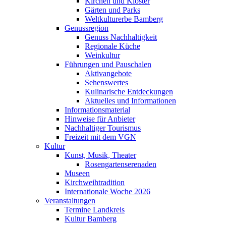
Kirchen und Klöster
Gärten und Parks
Weltkulturerbe Bamberg
Genussregion
Genuss Nachhaltigkeit
Regionale Küche
Weinkultur
Führungen und Pauschalen
Aktivangebote
Sehenswertes
Kulinarische Entdeckungen
Aktuelles und Informationen
Informationsmaterial
Hinweise für Anbieter
Nachhaltiger Tourismus
Freizeit mit dem VGN
Kultur
Kunst, Musik, Theater
Rosengartenserenaden
Museen
Kirchweihtradition
Internationale Woche 2026
Veranstaltungen
Termine Landkreis
Kultur Bamberg