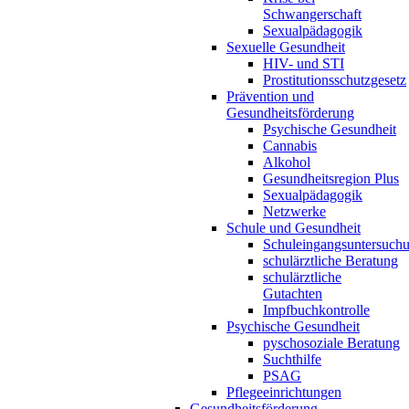
Schwangerschaft
Sexualpädagogik
Sexuelle Gesundheit
HIV- und STI
Prostitutionsschutzgesetz
Prävention und
Gesundheitsförderung
Psychische Gesundheit
Cannabis
Alkohol
Gesundheitsregion Plus
Sexualpädagogik
Netzwerke
Schule und Gesundheit
Schuleingangsuntersuch
schulärztliche Beratung
schulärztliche
Gutachten
Impfbuchkontrolle
Psychische Gesundheit
pyschosoziale Beratung
Suchthilfe
PSAG
Pflegeeinrichtungen
Gesundheitsförderung