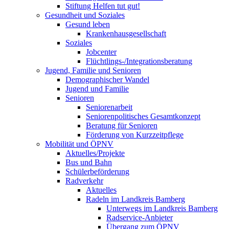
Stiftung Helfen tut gut!
Gesundheit und Soziales
Gesund leben
Krankenhausgesellschaft
Soziales
Jobcenter
Flüchtlings-/Integrationsberatung
Jugend, Familie und Senioren
Demographischer Wandel
Jugend und Familie
Senioren
Seniorenarbeit
Seniorenpolitisches Gesamtkonzept
Beratung für Senioren
Förderung von Kurzzeitpflege
Mobilität und ÖPNV
Aktuelles/Projekte
Bus und Bahn
Schülerbeförderung
Radverkehr
Aktuelles
Radeln im Landkreis Bamberg
Unterwegs im Landkreis Bamberg
Radservice-Anbieter
Übergang zum ÖPNV