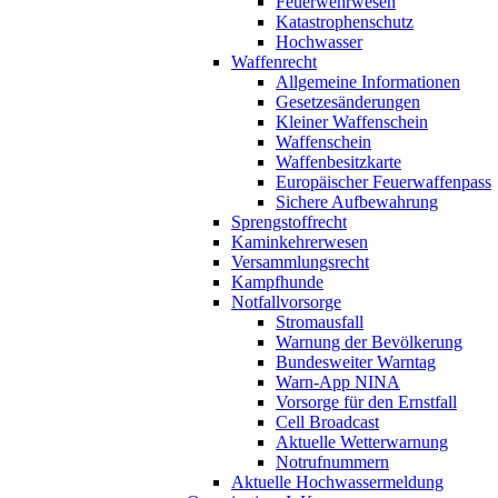
Feuerwehrwesen
Katastrophenschutz
Hochwasser
Waffenrecht
Allgemeine Informationen
Gesetzesänderungen
Kleiner Waffenschein
Waffenschein
Waffenbesitzkarte
Europäischer Feuerwaffenpass
Sichere Aufbewahrung
Sprengstoffrecht
Kaminkehrerwesen
Versammlungsrecht
Kampfhunde
Notfallvorsorge
Stromausfall
Warnung der Bevölkerung
Bundesweiter Warntag
Warn-App NINA
Vorsorge für den Ernstfall
Cell Broadcast
Aktuelle Wetterwarnung
Notrufnummern
Aktuelle Hochwassermeldung