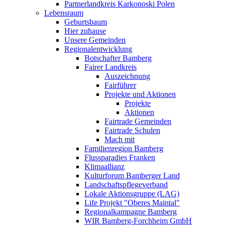
Partnerlandkreis Karkonoski Polen
Lebensraum
Geburtsbaum
Hier zuhause
Unsere Gemeinden
Regionalentwicklung
Botschafter Bamberg
Fairer Landkreis
Auszeichnung
Fairführer
Projekte und Aktionen
Projekte
Aktionen
Fairtrade Gemeinden
Fairtrade Schulen
Mach mit
Familienregion Bamberg
Flussparadies Franken
Klimaallianz
Kulturforum Bamberger Land
Landschaftspflegeverband
Lokale Aktionsgruppe (LAG)
Life Projekt "Oberes Maintal"
Regionalkampagne Bamberg
WIR Bamberg-Forchheim GmbH