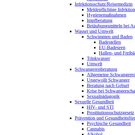
Infektionsschutz/Reisemedizin
Meldepflichtige Infektio
Hygienemaßnahmen
Impfberatung
Betäubungsmitteln bei Au
Wasser und Umwelt
Schwimmen und Baden
Badestellen
EU-Badeseen
Hallen- und Freibä
Trinkwasser
Umwelt
Schwangerenberatung
Allgemeine Schwangeren
Ungewollt Schwanger
Beratung nach Geburt
Krise bei Schwangerscha
Sexualpädagogik
Sexuelle Gesundheit
HIV- und STI
Prostitutionsschutzgesetz
Prävention und Gesundheitsför
Psychische Gesundheit
Cannabis
Alkohol