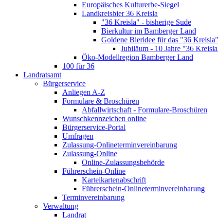
Europäisches Kulturerbe-Siegel
Landkreisbier 36 Kreisla
"36 Kreisla" - bisherige Sude
Bierkultur im Bamberger Land
Goldene Bieridee für das "36 Kreisla
Jubiläum - 10 Jahre "36 Kreisla
Öko-Modellregion Bamberger Land
100 für 36
Landratsamt
Bürgerservice
Anliegen A-Z
Formulare & Broschüren
Abfallwirtschaft - Formulare-Broschüren
Wunschkennzeichen online
Bürgerservice-Portal
Umfragen
Zulassung-Onlineterminvereinbarung
Zulassung-Online
Online-Zulassungsbehörde
Führerschein-Online
Karteikartenabschrift
Führerschein-Onlineterminvereinbarung
Terminvereinbarung
Verwaltung
Landrat