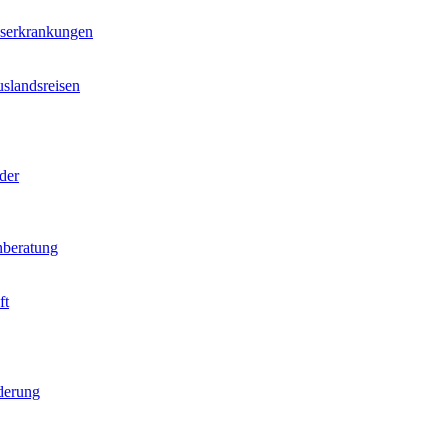
nserkrankungen
slandsreisen
der
beratung
ft
derung