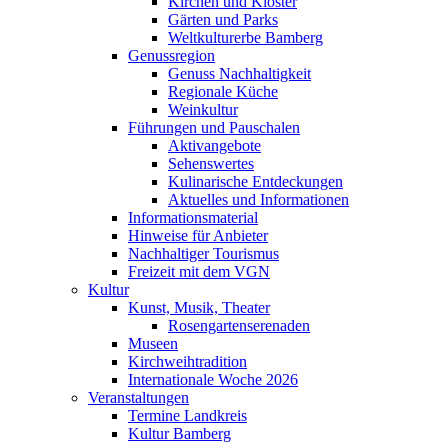
Kirchen und Klöster
Gärten und Parks
Weltkulturerbe Bamberg
Genussregion
Genuss Nachhaltigkeit
Regionale Küche
Weinkultur
Führungen und Pauschalen
Aktivangebote
Sehenswertes
Kulinarische Entdeckungen
Aktuelles und Informationen
Informationsmaterial
Hinweise für Anbieter
Nachhaltiger Tourismus
Freizeit mit dem VGN
Kultur
Kunst, Musik, Theater
Rosengartenserenaden
Museen
Kirchweihtradition
Internationale Woche 2026
Veranstaltungen
Termine Landkreis
Kultur Bamberg