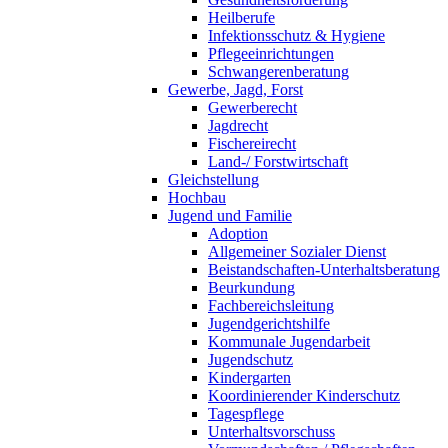
Heilberufe
Infektionsschutz & Hygiene
Pflegeeinrichtungen
Schwangerenberatung
Gewerbe, Jagd, Forst
Gewerberecht
Jagdrecht
Fischereirecht
Land-/ Forstwirtschaft
Gleichstellung
Hochbau
Jugend und Familie
Adoption
Allgemeiner Sozialer Dienst
Beistandschaften-Unterhaltsberatung
Beurkundung
Fachbereichsleitung
Jugendgerichtshilfe
Kommunale Jugendarbeit
Jugendschutz
Kindergarten
Koordinierender Kinderschutz
Tagespflege
Unterhaltsvorschuss