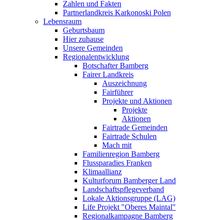
Zahlen und Fakten
Partnerlandkreis Karkonoski Polen
Lebensraum
Geburtsbaum
Hier zuhause
Unsere Gemeinden
Regionalentwicklung
Botschafter Bamberg
Fairer Landkreis
Auszeichnung
Fairführer
Projekte und Aktionen
Projekte
Aktionen
Fairtrade Gemeinden
Fairtrade Schulen
Mach mit
Familienregion Bamberg
Flussparadies Franken
Klimaallianz
Kulturforum Bamberger Land
Landschaftspflegeverband
Lokale Aktionsgruppe (LAG)
Life Projekt "Oberes Maintal"
Regionalkampagne Bamberg