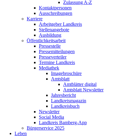
Zulassung A-Z
Kontaktpersonen
Ausschreibungen
Karriere
Arbeitgeber Landkreis
Stellenangebote
Ausbildung
Öffentlichkeitsarbeit
Pressestelle
Pressemitteilungen
Presseverteiler
Termine Landkreis
Mediathek
Imagebroschüre
Amtsblatt
Amtblätter digital
Amtsblatt Newsletter
Jahresbericht
Landkreismagazin
Landkreisbuch
Newsletter
Social Media
Landkreis Bamberg-App
Bürgerservice 2025
Leben