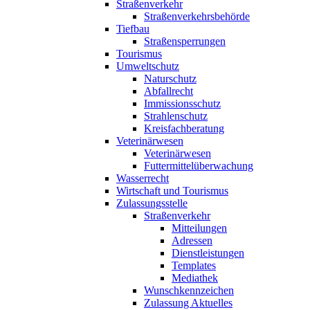
Straßenverkehr
Straßenverkehrsbehörde
Tiefbau
Straßensperrungen
Tourismus
Umweltschutz
Naturschutz
Abfallrecht
Immissionsschutz
Strahlenschutz
Kreisfachberatung
Veterinärwesen
Veterinärwesen
Futtermittelüberwachung
Wasserrecht
Wirtschaft und Tourismus
Zulassungsstelle
Straßenverkehr
Mitteilungen
Adressen
Dienstleistungen
Templates
Mediathek
Wunschkennzeichen
Zulassung Aktuelles