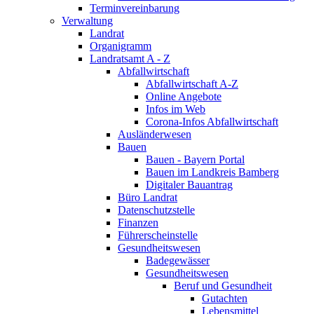
Terminvereinbarung
Verwaltung
Landrat
Organigramm
Landratsamt A - Z
Abfallwirtschaft
Abfallwirtschaft A-Z
Online Angebote
Infos im Web
Corona-Infos Abfallwirtschaft
Ausländerwesen
Bauen
Bauen - Bayern Portal
Bauen im Landkreis Bamberg
Digitaler Bauantrag
Büro Landrat
Datenschutzstelle
Finanzen
Führerscheinstelle
Gesundheitswesen
Badegewässer
Gesundheitswesen
Beruf und Gesundheit
Gutachten
Lebensmittel