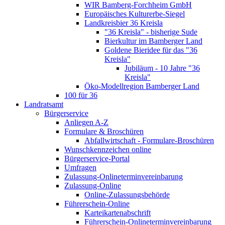
WIR Bamberg-Forchheim GmbH
Europäisches Kulturerbe-Siegel
Landkreisbier 36 Kreisla
"36 Kreisla" - bisherige Sude
Bierkultur im Bamberger Land
Goldene Bieridee für das "36
Kreisla"
Jubiläum - 10 Jahre "36
Kreisla"
Öko-Modellregion Bamberger Land
100 für 36
Landratsamt
Bürgerservice
Anliegen A-Z
Formulare & Broschüren
Abfallwirtschaft - Formulare-Broschüren
Wunschkennzeichen online
Bürgerservice-Portal
Umfragen
Zulassung-Onlineterminvereinbarung
Zulassung-Online
Online-Zulassungsbehörde
Führerschein-Online
Karteikartenabschrift
Führerschein-Onlineterminvereinbarung