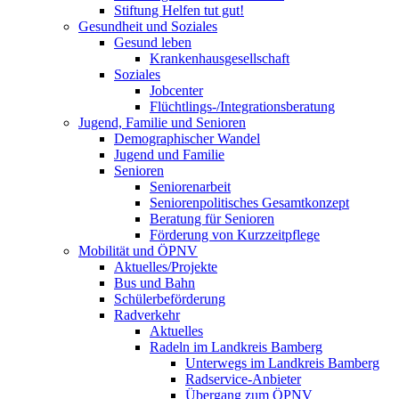
Stiftung Helfen tut gut!
Gesundheit und Soziales
Gesund leben
Krankenhausgesellschaft
Soziales
Jobcenter
Flüchtlings-/Integrationsberatung
Jugend, Familie und Senioren
Demographischer Wandel
Jugend und Familie
Senioren
Seniorenarbeit
Seniorenpolitisches Gesamtkonzept
Beratung für Senioren
Förderung von Kurzzeitpflege
Mobilität und ÖPNV
Aktuelles/Projekte
Bus und Bahn
Schülerbeförderung
Radverkehr
Aktuelles
Radeln im Landkreis Bamberg
Unterwegs im Landkreis Bamberg
Radservice-Anbieter
Übergang zum ÖPNV