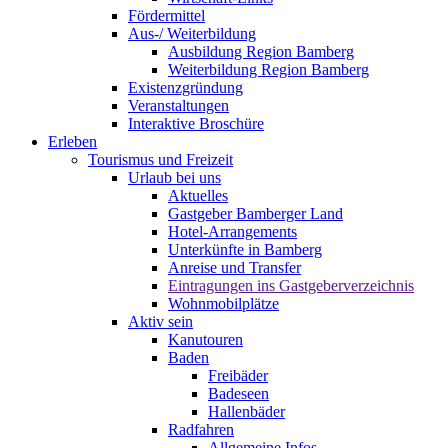
Fördermittel
Aus-/ Weiterbildung
Ausbildung Region Bamberg
Weiterbildung Region Bamberg
Existenzgründung
Veranstaltungen
Interaktive Broschüre
Erleben
Tourismus und Freizeit
Urlaub bei uns
Aktuelles
Gastgeber Bamberger Land
Hotel-Arrangements
Unterkünfte in Bamberg
Anreise und Transfer
Eintragungen ins Gastgeberverzeichnis
Wohnmobilplätze
Aktiv sein
Kanutouren
Baden
Freibäder
Badeseen
Hallenbäder
Radfahren
Allgemeine Infos