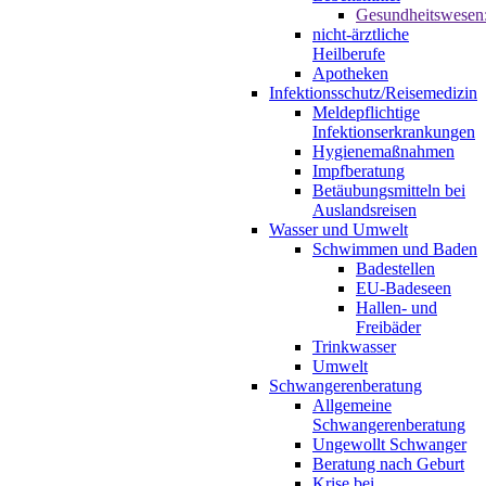
Gesundheitswesen
nicht-ärztliche
Heilberufe
Apotheken
Infektionsschutz/Reisemedizin
Meldepflichtige
Infektionserkrankungen
Hygienemaßnahmen
Impfberatung
Betäubungsmitteln bei
Auslandsreisen
Wasser und Umwelt
Schwimmen und Baden
Badestellen
EU-Badeseen
Hallen- und
Freibäder
Trinkwasser
Umwelt
Schwangerenberatung
Allgemeine
Schwangerenberatung
Ungewollt Schwanger
Beratung nach Geburt
Krise bei