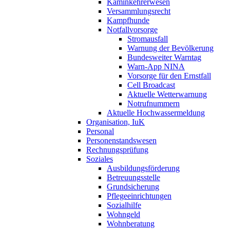
Kaminkehrerwesen
Versammlungsrecht
Kampfhunde
Notfallvorsorge
Stromausfall
Warnung der Bevölkerung
Bundesweiter Warntag
Warn-App NINA
Vorsorge für den Ernstfall
Cell Broadcast
Aktuelle Wetterwarnung
Notrufnummern
Aktuelle Hochwassermeldung
Organisation, IuK
Personal
Personenstandswesen
Rechnungsprüfung
Soziales
Ausbildungsförderung
Betreuungsstelle
Grundsicherung
Pflegeeinrichtungen
Sozialhilfe
Wohngeld
Wohnberatung