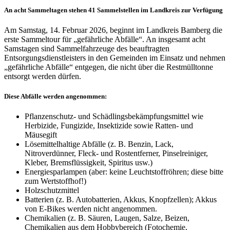
An acht Sammeltagen stehen 41 Sammelstellen im Landkreis zur Verfügung
Am Samstag, 14. Februar 2026, beginnt im Landkreis Bamberg die
erste Sammeltour für „gefährliche Abfälle“. An insgesamt acht
Samstagen sind Sammelfahrzeuge des beauftragten
Entsorgungsdienstleisters in den Gemeinden im Einsatz und nehmen
„gefährliche Abfälle“ entgegen, die nicht über die Restmülltonne
entsorgt werden dürfen.
Diese Abfälle werden angenommen:
Pflanzenschutz- und Schädlingsbekämpfungsmittel wie
Herbizide, Fungizide, Insektizide sowie Ratten- und
Mäusegift
Lösemittelhaltige Abfälle (z. B. Benzin, Lack,
Nitroverdünner, Fleck- und Rostentferner, Pinselreiniger,
Kleber, Bremsflüssigkeit, Spiritus usw.)
Energiesparlampen (aber: keine Leuchtstoffröhren; diese bitte
zum Wertstoffhof!)
Holzschutzmittel
Batterien (z. B. Autobatterien, Akkus, Knopfzellen); Akkus
von E-Bikes werden nicht angenommen.
Chemikalien (z. B. Säuren, Laugen, Salze, Beizen,
Chemikalien aus dem Hobbybereich (Fotochemie,