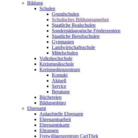
Bildung
Schulen
Grundschulen
Schulisches Bildungsangebot
Staatliche Realschulen
Sonderpädagogische Förderzentren
Staatliche Berufsschulen
Gymnasien
Landwirtschaftsschule
Mittelschulen
Volkshochschule
Kreismusikschule
Kreismedienzentrum
Kontakt
Aktuell
Service
Beratung
Büchereien
Bildungsbüro
Ehrenamt
Anlaufstelle Ehrenamt
Ehrenamtsarbeit
Ehrenamtskarte
Ehrungen
Freiwilligenzentrum CariThek