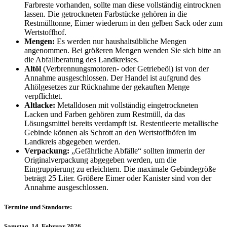
Farbreste vorhanden, sollte man diese vollständig eintrocknen
lassen. Die getrockneten Farbstücke gehören in die
Restmülltonne, Eimer wiederum in den gelben Sack oder zum
Wertstoffhof.
Mengen:
Es werden nur haushaltsübliche Mengen
angenommen. Bei größeren Mengen wenden Sie sich bitte an
die Abfallberatung des Landkreises.
Altöl
(Verbrennungsmotoren- oder Getriebeöl) ist von der
Annahme ausgeschlossen. Der Handel ist aufgrund des
Altölgesetzes zur Rücknahme der gekauften Menge
verpflichtet.
Altlacke:
Metalldosen mit vollständig eingetrockneten
Lacken und Farben gehören zum Restmüll, da das
Lösungsmittel bereits verdampft ist. Restentleerte metallische
Gebinde können als Schrott an den Wertstoffhöfen im
Landkreis abgegeben werden.
Verpackung:
„Gefährliche Abfälle“ sollten immerin der
Originalverpackung abgegeben werden, um die
Eingruppierung zu erleichtern. Die maximale Gebindegröße
beträgt 25 Liter. Größere Eimer oder Kanister sind von der
Annahme ausgeschlossen.
Termine und Standorte:
Samstag, 14. Februar 2026