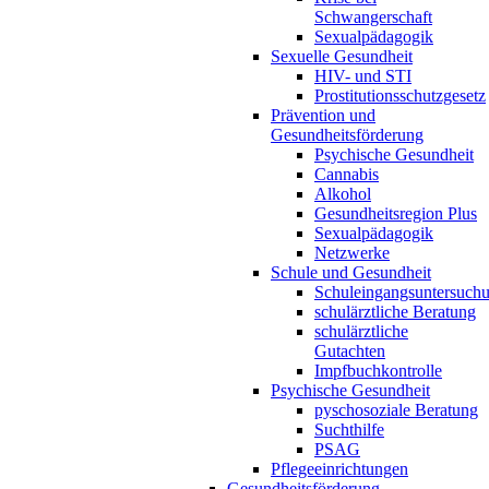
Schwangerschaft
Sexualpädagogik
Sexuelle Gesundheit
HIV- und STI
Prostitutionsschutzgesetz
Prävention und
Gesundheitsförderung
Psychische Gesundheit
Cannabis
Alkohol
Gesundheitsregion Plus
Sexualpädagogik
Netzwerke
Schule und Gesundheit
Schuleingangsuntersuch
schulärztliche Beratung
schulärztliche
Gutachten
Impfbuchkontrolle
Psychische Gesundheit
pyschosoziale Beratung
Suchthilfe
PSAG
Pflegeeinrichtungen
Gesundheitsförderung