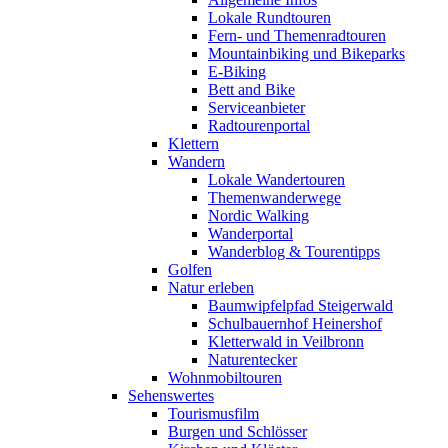
Lokale Rundtouren
Fern- und Themenradtouren
Mountainbiking und Bikeparks
E-Biking
Bett and Bike
Serviceanbieter
Radtourenportal
Klettern
Wandern
Lokale Wandertouren
Themenwanderwege
Nordic Walking
Wanderportal
Wanderblog & Tourentipps
Golfen
Natur erleben
Baumwipfelpfad Steigerwald
Schulbauernhof Heinershof
Kletterwald in Veilbronn
Naturentecker
Wohnmobiltouren
Sehenswertes
Tourismusfilm
Burgen und Schlösser