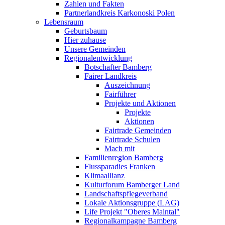
Zahlen und Fakten
Partnerlandkreis Karkonoski Polen
Lebensraum
Geburtsbaum
Hier zuhause
Unsere Gemeinden
Regionalentwicklung
Botschafter Bamberg
Fairer Landkreis
Auszeichnung
Fairführer
Projekte und Aktionen
Projekte
Aktionen
Fairtrade Gemeinden
Fairtrade Schulen
Mach mit
Familienregion Bamberg
Flussparadies Franken
Klimaallianz
Kulturforum Bamberger Land
Landschaftspflegeverband
Lokale Aktionsgruppe (LAG)
Life Projekt "Oberes Maintal"
Regionalkampagne Bamberg