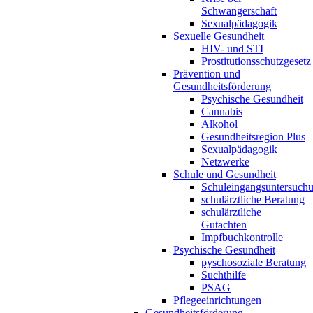
Schwangerschaft
Sexualpädagogik
Sexuelle Gesundheit
HIV- und STI
Prostitutionsschutzgesetz
Prävention und
Gesundheitsförderung
Psychische Gesundheit
Cannabis
Alkohol
Gesundheitsregion Plus
Sexualpädagogik
Netzwerke
Schule und Gesundheit
Schuleingangsuntersuch
schulärztliche Beratung
schulärztliche
Gutachten
Impfbuchkontrolle
Psychische Gesundheit
pyschosoziale Beratung
Suchthilfe
PSAG
Pflegeeinrichtungen
Gesundheitsförderung