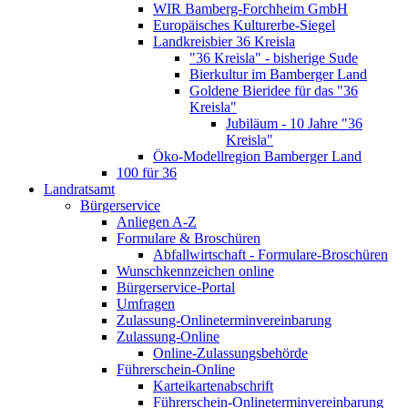
WIR Bamberg-Forchheim GmbH
Europäisches Kulturerbe-Siegel
Landkreisbier 36 Kreisla
"36 Kreisla" - bisherige Sude
Bierkultur im Bamberger Land
Goldene Bieridee für das "36
Kreisla"
Jubiläum - 10 Jahre "36
Kreisla"
Öko-Modellregion Bamberger Land
100 für 36
Landratsamt
Bürgerservice
Anliegen A-Z
Formulare & Broschüren
Abfallwirtschaft - Formulare-Broschüren
Wunschkennzeichen online
Bürgerservice-Portal
Umfragen
Zulassung-Onlineterminvereinbarung
Zulassung-Online
Online-Zulassungsbehörde
Führerschein-Online
Karteikartenabschrift
Führerschein-Onlineterminvereinbarung