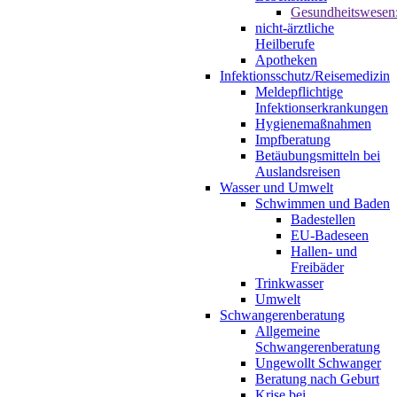
Gesundheitswesen
nicht-ärztliche
Heilberufe
Apotheken
Infektionsschutz/Reisemedizin
Meldepflichtige
Infektionserkrankungen
Hygienemaßnahmen
Impfberatung
Betäubungsmitteln bei
Auslandsreisen
Wasser und Umwelt
Schwimmen und Baden
Badestellen
EU-Badeseen
Hallen- und
Freibäder
Trinkwasser
Umwelt
Schwangerenberatung
Allgemeine
Schwangerenberatung
Ungewollt Schwanger
Beratung nach Geburt
Krise bei