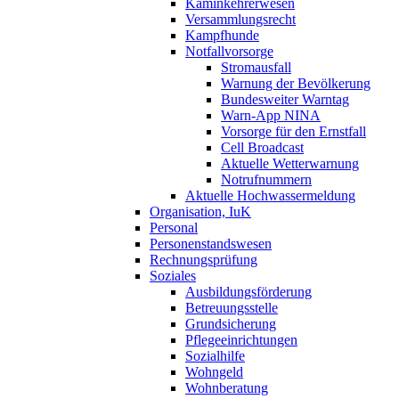
Kaminkehrerwesen
Versammlungsrecht
Kampfhunde
Notfallvorsorge
Stromausfall
Warnung der Bevölkerung
Bundesweiter Warntag
Warn-App NINA
Vorsorge für den Ernstfall
Cell Broadcast
Aktuelle Wetterwarnung
Notrufnummern
Aktuelle Hochwassermeldung
Organisation, IuK
Personal
Personenstandswesen
Rechnungsprüfung
Soziales
Ausbildungsförderung
Betreuungsstelle
Grundsicherung
Pflegeeinrichtungen
Sozialhilfe
Wohngeld
Wohnberatung