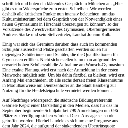
schriftlich und boten ein klärendes Gespräch in München an. „Hier
gibt es nun Widersprüche zum ersten Schreiben. Wir werden
deshalb alle kritischen Punkte nun intensiv beleuchten, um das
Kultusministerium bei dem Gespräch von der Notwendigkeit eines
neuen Gymnasiums in Hirschaid überzeugen zu können“, so der
Vorsitzende des Zweckverbandes Gymnasien, Oberbürgermeister
Andreas Starke und sein Stellvertreter, Landrat Johann Kalb.
Einig war sich das Gremium darüber, dass auch im kommenden
Schuljahr ausreichend Plätze geschaffen werden sollen für
diejenigen Schülerinnen und Schüler, die die Qualifikationen für
Gymnasien erfüllen. Nicht sicherstellen kann man aufgrund der
erwartet hohen Schülerzahl die Aufnahme am Wunsch-Gymnasium.
Eine exakte Planung wird erst nach der Anmeldung in der ersten
Maiwoche möglich sein. Um bis dahin flexibel zu bleiben, wird erst
Anfang Mai entschieden, ob alle sechs derzeit freien Klassenräume
in Modulbauweise am Dientzenhofer an die Stadt Bamberg zur
Nutzung für die Heidelsteigschule vermietet werden können.
Auf Nachfrage widersprach die städtische Bildungsreferentin
Gabriele Kepic einer Darstellung in den Medien, dass für das im
September beginnende Schuljahr bei 799 Anmeldungen nur 696
Plätze zur Verfügung stehen würden. Diese Aussage sei so nie
getroffen worden. Hierbei handele es sich um eine Prognose aus
dem Jahr 2024, die aufgrund der sinkendenden Übertrittsquote