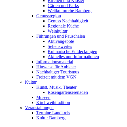
Kirchen und Klöster
Gärten und Parks
Weltkulturerbe Bamberg
Genussregion
Genuss Nachhaltigkeit
Regionale Küche
Weinkultur
Führungen und Pauschalen
Aktivangebote
Sehenswertes
Kulinarische Entdeckungen
Aktuelles und Informationen
Informationsmaterial
Hinweise für Anbieter
Nachhaltiger Tourismus
Freizeit mit dem VGN
Kultur
Kunst, Musik, Theater
Rosengartenserenaden
Museen
Kirchweihtradition
Veranstaltungen
Termine Landkreis
Kultur Bamberg