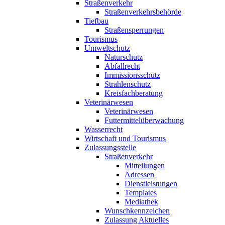
Straßenverkehr
Straßenverkehrsbehörde
Tiefbau
Straßensperrungen
Tourismus
Umweltschutz
Naturschutz
Abfallrecht
Immissionsschutz
Strahlenschutz
Kreisfachberatung
Veterinärwesen
Veterinärwesen
Futtermittelüberwachung
Wasserrecht
Wirtschaft und Tourismus
Zulassungsstelle
Straßenverkehr
Mitteilungen
Adressen
Dienstleistungen
Templates
Mediathek
Wunschkennzeichen
Zulassung Aktuelles