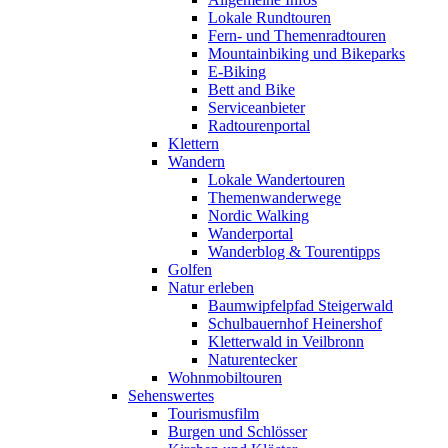
Lokale Rundtouren
Fern- und Themenradtouren
Mountainbiking und Bikeparks
E-Biking
Bett and Bike
Serviceanbieter
Radtourenportal
Klettern
Wandern
Lokale Wandertouren
Themenwanderwege
Nordic Walking
Wanderportal
Wanderblog & Tourentipps
Golfen
Natur erleben
Baumwipfelpfad Steigerwald
Schulbauernhof Heinershof
Kletterwald in Veilbronn
Naturentecker
Wohnmobiltouren
Sehenswertes
Tourismusfilm
Burgen und Schlösser