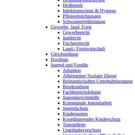
Heilberufe
Infektionsschutz & Hygiene
Pflegeeinrichtungen
Schwangerenberatung
Gewerbe, Jagd, Forst
Gewerberecht
Jagdrecht
Fischereirecht
Land-/ Forstwirtschaft
Gleichstellung
Hochbau
Jugend und Familie
Adoption
Allgemeiner Sozialer Dienst
Beistandschaften-Unterhaltsberatung
Beurkundung
Fachbereichsleitung
Jugendgerichtshilfe
Kommunale Jugendarbeit
Jugendschutz
Kindergarten
Koordinierender Kinderschutz
Tagespflege
Unterhaltsvorschuss