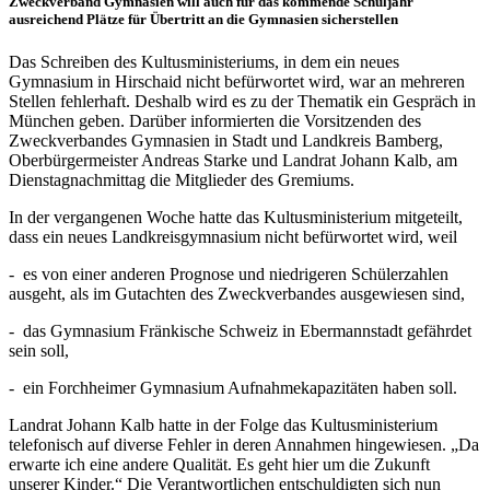
Zweckverband Gymnasien will auch für das kommende Schuljahr
ausreichend Plätze für Übertritt an die Gymnasien sicherstellen
Das Schreiben des Kultusministeriums, in dem ein neues
Gymnasium in Hirschaid nicht befürwortet wird, war an mehreren
Stellen fehlerhaft. Deshalb wird es zu der Thematik ein Gespräch in
München geben. Darüber informierten die Vorsitzenden des
Zweckverbandes Gymnasien in Stadt und Landkreis Bamberg,
Oberbürgermeister Andreas Starke und Landrat Johann Kalb, am
Dienstagnachmittag die Mitglieder des Gremiums.
In der vergangenen Woche hatte das Kultusministerium mitgeteilt,
dass ein neues Landkreisgymnasium nicht befürwortet wird, weil
- es von einer anderen Prognose und niedrigeren Schülerzahlen
ausgeht, als im Gutachten des Zweckverbandes ausgewiesen sind,
- das Gymnasium Fränkische Schweiz in Ebermannstadt gefährdet
sein soll,
- ein Forchheimer Gymnasium Aufnahmekapazitäten haben soll.
Landrat Johann Kalb hatte in der Folge das Kultusministerium
telefonisch auf diverse Fehler in deren Annahmen hingewiesen. „Da
erwarte ich eine andere Qualität. Es geht hier um die Zukunft
unserer Kinder.“ Die Verantwortlichen entschuldigten sich nun