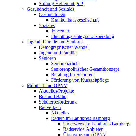
Stiftung Helfen tut gut!
Gesundheit und Soziales
Gesund leben
Krankenhausgesellschaft
Soziales
Jobcenter
Flüchtlings-/Integrationsberatung
Jugend, Familie und Senioren
Demographischer Wandel
Jugend und Familie
Senioren
Seniorenarbeit
Seniorenpolitisches Gesamtkonzept
Beratung für Senioren
Förderung von Kurzzeitpflege
Mobilität und ÖPNV
Aktuelles/Projekte
Bus und Bahn
Schülerbeförderung
Radverkehr
Aktuelles
Radeln im Landkreis Bamberg
Unterwegs im Landkreis Bamberg
Radservice-Anbieter
Übergang zum ÖPNV