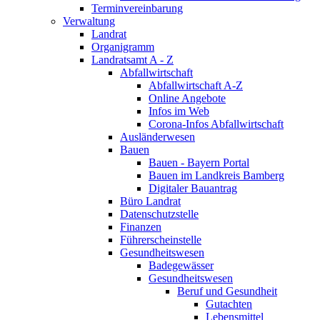
Terminvereinbarung
Verwaltung
Landrat
Organigramm
Landratsamt A - Z
Abfallwirtschaft
Abfallwirtschaft A-Z
Online Angebote
Infos im Web
Corona-Infos Abfallwirtschaft
Ausländerwesen
Bauen
Bauen - Bayern Portal
Bauen im Landkreis Bamberg
Digitaler Bauantrag
Büro Landrat
Datenschutzstelle
Finanzen
Führerscheinstelle
Gesundheitswesen
Badegewässer
Gesundheitswesen
Beruf und Gesundheit
Gutachten
Lebensmittel