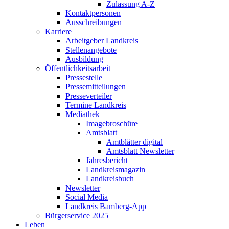
Zulassung A-Z
Kontaktpersonen
Ausschreibungen
Karriere
Arbeitgeber Landkreis
Stellenangebote
Ausbildung
Öffentlichkeitsarbeit
Pressestelle
Pressemitteilungen
Presseverteiler
Termine Landkreis
Mediathek
Imagebroschüre
Amtsblatt
Amtblätter digital
Amtsblatt Newsletter
Jahresbericht
Landkreismagazin
Landkreisbuch
Newsletter
Social Media
Landkreis Bamberg-App
Bürgerservice 2025
Leben