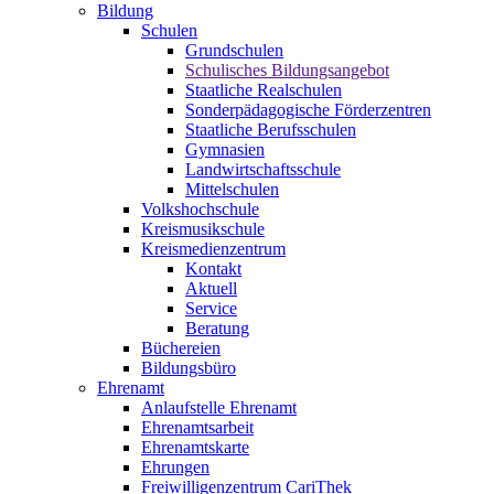
Bildung
Schulen
Grundschulen
Schulisches Bildungsangebot
Staatliche Realschulen
Sonderpädagogische Förderzentren
Staatliche Berufsschulen
Gymnasien
Landwirtschaftsschule
Mittelschulen
Volkshochschule
Kreismusikschule
Kreismedienzentrum
Kontakt
Aktuell
Service
Beratung
Büchereien
Bildungsbüro
Ehrenamt
Anlaufstelle Ehrenamt
Ehrenamtsarbeit
Ehrenamtskarte
Ehrungen
Freiwilligenzentrum CariThek