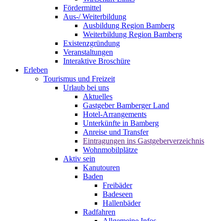
Fördermittel
Aus-/ Weiterbildung
Ausbildung Region Bamberg
Weiterbildung Region Bamberg
Existenzgründung
Veranstaltungen
Interaktive Broschüre
Erleben
Tourismus und Freizeit
Urlaub bei uns
Aktuelles
Gastgeber Bamberger Land
Hotel-Arrangements
Unterkünfte in Bamberg
Anreise und Transfer
Eintragungen ins Gastgeberverzeichnis
Wohnmobilplätze
Aktiv sein
Kanutouren
Baden
Freibäder
Badeseen
Hallenbäder
Radfahren
Allgemeine Infos