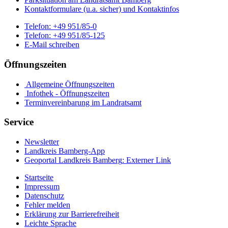
Kontaktformulare (u.a. sicher) und Kontaktinfos
Telefon:
+49 951/85-0
Telefon:
+49 951/85-125
E-Mail schreiben
Öffnungszeiten
Allgemeine Öffnungszeiten
Infothek - Öffnungszeiten
Terminvereinbarung im Landratsamt
Service
Newsletter
Landkreis Bamberg-App
Geoportal Landkreis Bamberg
: Externer Link
Startseite
Impressum
Datenschutz
Fehler melden
Erklärung zur Barrierefreiheit
Leichte Sprache