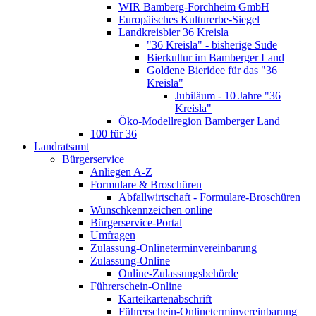
WIR Bamberg-Forchheim GmbH
Europäisches Kulturerbe-Siegel
Landkreisbier 36 Kreisla
"36 Kreisla" - bisherige Sude
Bierkultur im Bamberger Land
Goldene Bieridee für das "36
Kreisla"
Jubiläum - 10 Jahre "36
Kreisla"
Öko-Modellregion Bamberger Land
100 für 36
Landratsamt
Bürgerservice
Anliegen A-Z
Formulare & Broschüren
Abfallwirtschaft - Formulare-Broschüren
Wunschkennzeichen online
Bürgerservice-Portal
Umfragen
Zulassung-Onlineterminvereinbarung
Zulassung-Online
Online-Zulassungsbehörde
Führerschein-Online
Karteikartenabschrift
Führerschein-Onlineterminvereinbarung