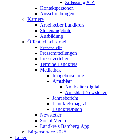
Zulassung A-Z
Kontaktpersonen
Ausschreibungen
Karriere
Arbeitgeber Landkreis
Stellenangebote
Ausbildung
Öffentlichkeitsarbeit
Pressestelle
Pressemitteilungen
Presseverteiler
Termine Landkreis
Mediathek
Imagebroschüre
Amtsblatt
Amtblätter digital
Amtsblatt Newsletter
Jahresbericht
Landkreismagazin
Landkreisbuch
Newsletter
Social Media
Landkreis Bamberg-App
Bürgerservice 2025
Leben