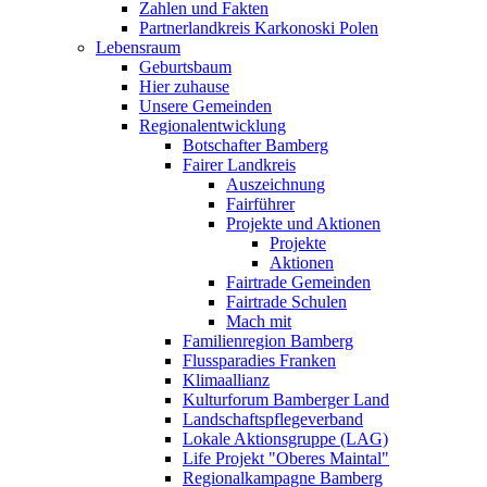
Zahlen und Fakten
Partnerlandkreis Karkonoski Polen
Lebensraum
Geburtsbaum
Hier zuhause
Unsere Gemeinden
Regionalentwicklung
Botschafter Bamberg
Fairer Landkreis
Auszeichnung
Fairführer
Projekte und Aktionen
Projekte
Aktionen
Fairtrade Gemeinden
Fairtrade Schulen
Mach mit
Familienregion Bamberg
Flussparadies Franken
Klimaallianz
Kulturforum Bamberger Land
Landschaftspflegeverband
Lokale Aktionsgruppe (LAG)
Life Projekt "Oberes Maintal"
Regionalkampagne Bamberg