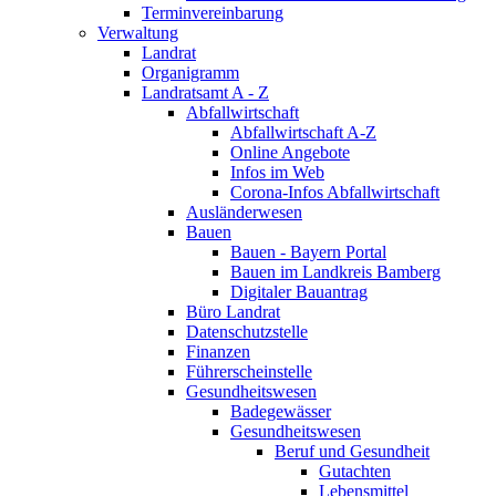
Terminvereinbarung
Verwaltung
Landrat
Organigramm
Landratsamt A - Z
Abfallwirtschaft
Abfallwirtschaft A-Z
Online Angebote
Infos im Web
Corona-Infos Abfallwirtschaft
Ausländerwesen
Bauen
Bauen - Bayern Portal
Bauen im Landkreis Bamberg
Digitaler Bauantrag
Büro Landrat
Datenschutzstelle
Finanzen
Führerscheinstelle
Gesundheitswesen
Badegewässer
Gesundheitswesen
Beruf und Gesundheit
Gutachten
Lebensmittel