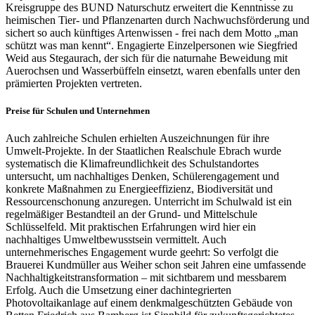
Kreisgruppe des BUND Naturschutz erweitert die Kenntnisse zu
heimischen Tier- und Pflanzenarten durch Nachwuchsförderung und
sichert so auch künftiges Artenwissen - frei nach dem Motto „man
schützt was man kennt“. Engagierte Einzelpersonen wie Siegfried
Weid aus Stegaurach, der sich für die naturnahe Beweidung mit
Auerochsen und Wasserbüffeln einsetzt, waren ebenfalls unter den
prämierten Projekten vertreten.
Preise für Schulen und Unternehmen
Auch zahlreiche Schulen erhielten Auszeichnungen für ihre
Umwelt-Projekte. In der Staatlichen Realschule Ebrach wurde
systematisch die Klimafreundlichkeit des Schulstandortes
untersucht, um nachhaltiges Denken, Schülerengagement und
konkrete Maßnahmen zu Energieeffizienz, Biodiversität und
Ressourcenschonung anzuregen. Unterricht im Schulwald ist ein
regelmäßiger Bestandteil an der Grund- und Mittelschule
Schlüsselfeld. Mit praktischen Erfahrungen wird hier ein
nachhaltiges Umweltbewusstsein vermittelt. Auch
unternehmerisches Engagement wurde geehrt: So verfolgt die
Brauerei Kundmüller aus Weiher schon seit Jahren eine umfassende
Nachhaltigkeitstransformation – mit sichtbarem und messbarem
Erfolg. Auch die Umsetzung einer dachintegrierten
Photovoltaikanlage auf einem denkmalgeschützten Gebäude von