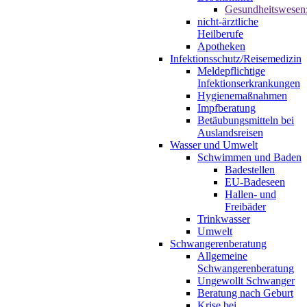
Gesundheitswesen
nicht-ärztliche
Heilberufe
Apotheken
Infektionsschutz/Reisemedizin
Meldepflichtige
Infektionserkrankungen
Hygienemaßnahmen
Impfberatung
Betäubungsmitteln bei
Auslandsreisen
Wasser und Umwelt
Schwimmen und Baden
Badestellen
EU-Badeseen
Hallen- und
Freibäder
Trinkwasser
Umwelt
Schwangerenberatung
Allgemeine
Schwangerenberatung
Ungewollt Schwanger
Beratung nach Geburt
Krise bei