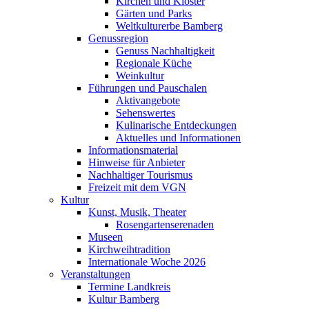
Kirchen und Klöster
Gärten und Parks
Weltkulturerbe Bamberg
Genussregion
Genuss Nachhaltigkeit
Regionale Küche
Weinkultur
Führungen und Pauschalen
Aktivangebote
Sehenswertes
Kulinarische Entdeckungen
Aktuelles und Informationen
Informationsmaterial
Hinweise für Anbieter
Nachhaltiger Tourismus
Freizeit mit dem VGN
Kultur
Kunst, Musik, Theater
Rosengartenserenaden
Museen
Kirchweihtradition
Internationale Woche 2026
Veranstaltungen
Termine Landkreis
Kultur Bamberg