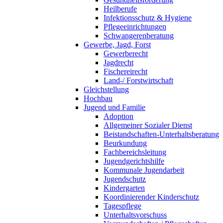
Heilberufe
Infektionsschutz & Hygiene
Pflegeeinrichtungen
Schwangerenberatung
Gewerbe, Jagd, Forst
Gewerberecht
Jagdrecht
Fischereirecht
Land-/ Forstwirtschaft
Gleichstellung
Hochbau
Jugend und Familie
Adoption
Allgemeiner Sozialer Dienst
Beistandschaften-Unterhaltsberatung
Beurkundung
Fachbereichsleitung
Jugendgerichtshilfe
Kommunale Jugendarbeit
Jugendschutz
Kindergarten
Koordinierender Kinderschutz
Tagespflege
Unterhaltsvorschuss