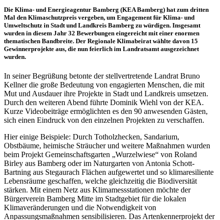
Die Klima- und Energieagentur Bamberg (KEA Bamberg) hat zum dritten
Mal den Klimaschutzpreis vergeben, um Engagement für Klima- und
Umweltschutz in Stadt und Landkreis Bamberg zu würdigen. Insgesamt
wurden in diesem Jahr 32 Bewerbungen eingereicht mit einer enormen
thematischen Bandbreite. Der Regionale Klimabeirat wählte davon 15
Gewinnerprojekte aus, die nun feierlich im Landratsamt ausgezeichnet
wurden.
In seiner Begrüßung betonte der stellvertretende Landrat Bruno
Kellner die große Bedeutung von engagierten Menschen, die mit
Mut und Ausdauer ihre Projekte in Stadt und Landkreis umsetzen.
Durch den weiteren Abend führte Dominik Wiehl von der KEA.
Kurze Videobeiträge ermöglichten es den 90 anwesenden Gästen,
sich einen Eindruck von den einzelnen Projekten zu verschaffen.
Hier einige Beispiele: Durch Totholzhecken, Sandarium,
Obstbäume, heimische Sträucher und weitere Maßnahmen wurden
beim Projekt Gemeinschaftsgarten „Wurzelwiese“ von Roland
Birley aus Bamberg oder im Naturgarten von Antonia Schott-
Bartning aus Stegaurach Flächen aufgewertet und so klimaresiliente
Lebensräume geschaffen, welche gleichzeitig die Biodiversität
stärken. Mit einem Netz aus Klimamessstationen möchte der
Bürgerverein Bamberg Mitte im Stadtgebiet für die lokalen
Klimaveränderungen und die Notwendigkeit von
Anpassungsmaßnahmen sensibilisieren. Das Artenkennerprojekt der