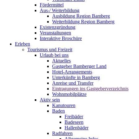
Fördermittel
Aus-/ Weiterbildung
Ausbildung Region Bamberg
Weiterbildung Region Bamberg
Existenzgründung
Veranstaltungen
Interaktive Broschüre
Erleben
Tourismus und Freizeit
Urlaub bei uns
Aktuelles
Gastgeber Bamberger Land
Hotel-Arrangements
Unterkünfte in Bamberg
Anreise und Transfer
Eintragungen ins Gastgeberverzeichnis
Wohnmobilplätze
Aktiv sein
Kanutouren
Baden
Freibäder
Badeseen
Hallenbäder
Radfahren
Allgemeine Infos