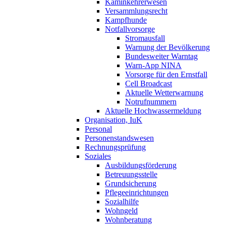
Kaminkehrerwesen
Versammlungsrecht
Kampfhunde
Notfallvorsorge
Stromausfall
Warnung der Bevölkerung
Bundesweiter Warntag
Warn-App NINA
Vorsorge für den Ernstfall
Cell Broadcast
Aktuelle Wetterwarnung
Notrufnummern
Aktuelle Hochwassermeldung
Organisation, IuK
Personal
Personenstandswesen
Rechnungsprüfung
Soziales
Ausbildungsförderung
Betreuungsstelle
Grundsicherung
Pflegeeinrichtungen
Sozialhilfe
Wohngeld
Wohnberatung