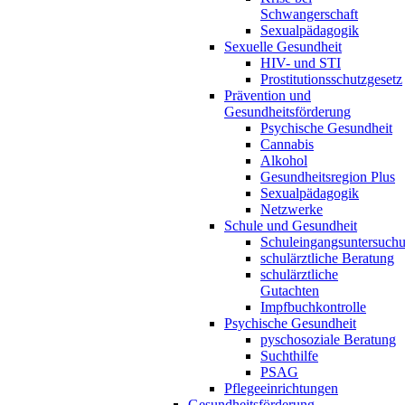
Schwangerschaft
Sexualpädagogik
Sexuelle Gesundheit
HIV- und STI
Prostitutionsschutzgesetz
Prävention und
Gesundheitsförderung
Psychische Gesundheit
Cannabis
Alkohol
Gesundheitsregion Plus
Sexualpädagogik
Netzwerke
Schule und Gesundheit
Schuleingangsuntersuch
schulärztliche Beratung
schulärztliche
Gutachten
Impfbuchkontrolle
Psychische Gesundheit
pyschosoziale Beratung
Suchthilfe
PSAG
Pflegeeinrichtungen
Gesundheitsförderung