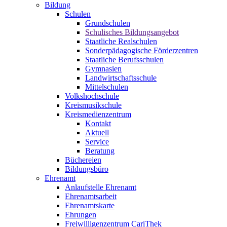
Bildung
Schulen
Grundschulen
Schulisches Bildungsangebot
Staatliche Realschulen
Sonderpädagogische Förderzentren
Staatliche Berufsschulen
Gymnasien
Landwirtschaftsschule
Mittelschulen
Volkshochschule
Kreismusikschule
Kreismedienzentrum
Kontakt
Aktuell
Service
Beratung
Büchereien
Bildungsbüro
Ehrenamt
Anlaufstelle Ehrenamt
Ehrenamtsarbeit
Ehrenamtskarte
Ehrungen
Freiwilligenzentrum CariThek