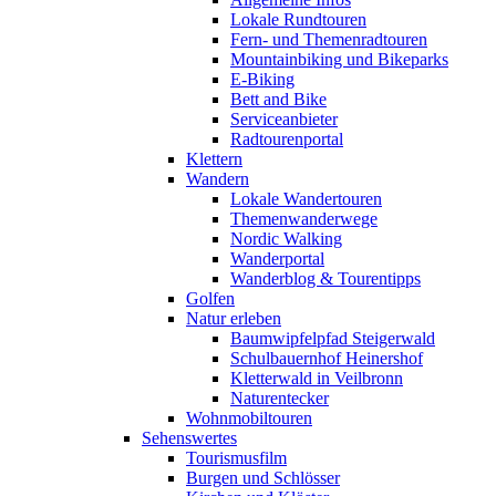
Lokale Rundtouren
Fern- und Themenradtouren
Mountainbiking und Bikeparks
E-Biking
Bett and Bike
Serviceanbieter
Radtourenportal
Klettern
Wandern
Lokale Wandertouren
Themenwanderwege
Nordic Walking
Wanderportal
Wanderblog & Tourentipps
Golfen
Natur erleben
Baumwipfelpfad Steigerwald
Schulbauernhof Heinershof
Kletterwald in Veilbronn
Naturentecker
Wohnmobiltouren
Sehenswertes
Tourismusfilm
Burgen und Schlösser