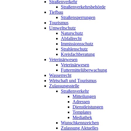
Straßenverkehr
Straßenverkehrsbehörde
Tiefbau
Straßensperrungen
Tourismus
Umweltschutz
Naturschutz
Abfallrecht
Immissionsschutz
Strahlenschutz
Kreisfachberatung
Veterinärwesen
Veterinärwesen
Futtermittelüberwachung
Wasserrecht
Wirtschaft und Tourismus
Zulassungsstelle
Straßenverkehr
Mitteilungen
Adressen
Dienstleistungen
Templates
Mediathek
Wunschkennzeichen
Zulassung Aktuelles