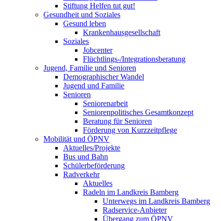
Stiftung Helfen tut gut!
Gesundheit und Soziales
Gesund leben
Krankenhausgesellschaft
Soziales
Jobcenter
Flüchtlings-/Integrationsberatung
Jugend, Familie und Senioren
Demographischer Wandel
Jugend und Familie
Senioren
Seniorenarbeit
Seniorenpolitisches Gesamtkonzept
Beratung für Senioren
Förderung von Kurzzeitpflege
Mobilität und ÖPNV
Aktuelles/Projekte
Bus und Bahn
Schülerbeförderung
Radverkehr
Aktuelles
Radeln im Landkreis Bamberg
Unterwegs im Landkreis Bamberg
Radservice-Anbieter
Übergang zum ÖPNV