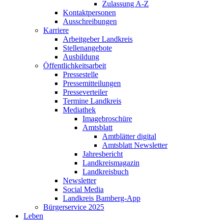
Zulassung A-Z
Kontaktpersonen
Ausschreibungen
Karriere
Arbeitgeber Landkreis
Stellenangebote
Ausbildung
Öffentlichkeitsarbeit
Pressestelle
Pressemitteilungen
Presseverteiler
Termine Landkreis
Mediathek
Imagebroschüre
Amtsblatt
Amtblätter digital
Amtsblatt Newsletter
Jahresbericht
Landkreismagazin
Landkreisbuch
Newsletter
Social Media
Landkreis Bamberg-App
Bürgerservice 2025
Leben