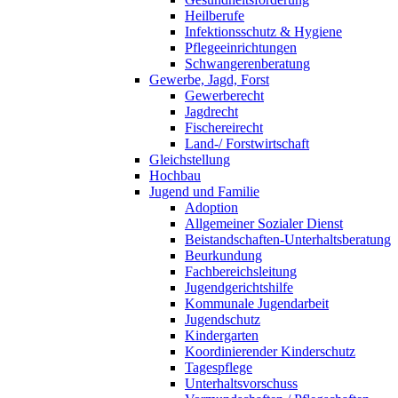
Heilberufe
Infektionsschutz & Hygiene
Pflegeeinrichtungen
Schwangerenberatung
Gewerbe, Jagd, Forst
Gewerberecht
Jagdrecht
Fischereirecht
Land-/ Forstwirtschaft
Gleichstellung
Hochbau
Jugend und Familie
Adoption
Allgemeiner Sozialer Dienst
Beistandschaften-Unterhaltsberatung
Beurkundung
Fachbereichsleitung
Jugendgerichtshilfe
Kommunale Jugendarbeit
Jugendschutz
Kindergarten
Koordinierender Kinderschutz
Tagespflege
Unterhaltsvorschuss