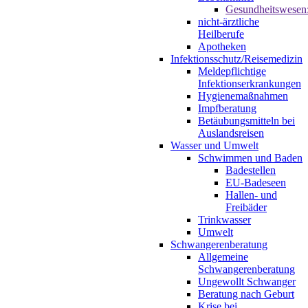
Gesundheitswesen
nicht-ärztliche
Heilberufe
Apotheken
Infektionsschutz/Reisemedizin
Meldepflichtige
Infektionserkrankungen
Hygienemaßnahmen
Impfberatung
Betäubungsmitteln bei
Auslandsreisen
Wasser und Umwelt
Schwimmen und Baden
Badestellen
EU-Badeseen
Hallen- und
Freibäder
Trinkwasser
Umwelt
Schwangerenberatung
Allgemeine
Schwangerenberatung
Ungewollt Schwanger
Beratung nach Geburt
Krise bei