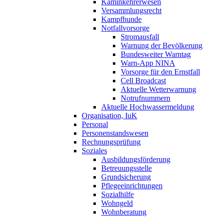
Kaminkehrerwesen
Versammlungsrecht
Kampfhunde
Notfallvorsorge
Stromausfall
Warnung der Bevölkerung
Bundesweiter Warntag
Warn-App NINA
Vorsorge für den Ernstfall
Cell Broadcast
Aktuelle Wetterwarnung
Notrufnummern
Aktuelle Hochwassermeldung
Organisation, IuK
Personal
Personenstandswesen
Rechnungsprüfung
Soziales
Ausbildungsförderung
Betreuungsstelle
Grundsicherung
Pflegeeinrichtungen
Sozialhilfe
Wohngeld
Wohnberatung