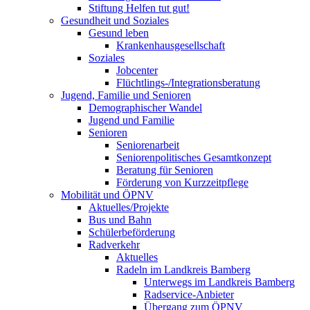
Stiftung Helfen tut gut!
Gesundheit und Soziales
Gesund leben
Krankenhausgesellschaft
Soziales
Jobcenter
Flüchtlings-/Integrationsberatung
Jugend, Familie und Senioren
Demographischer Wandel
Jugend und Familie
Senioren
Seniorenarbeit
Seniorenpolitisches Gesamtkonzept
Beratung für Senioren
Förderung von Kurzzeitpflege
Mobilität und ÖPNV
Aktuelles/Projekte
Bus und Bahn
Schülerbeförderung
Radverkehr
Aktuelles
Radeln im Landkreis Bamberg
Unterwegs im Landkreis Bamberg
Radservice-Anbieter
Übergang zum ÖPNV