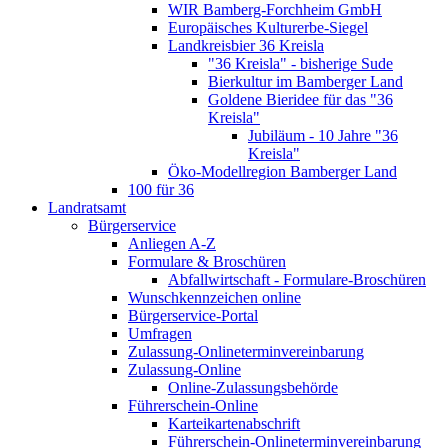
WIR Bamberg-Forchheim GmbH
Europäisches Kulturerbe-Siegel
Landkreisbier 36 Kreisla
"36 Kreisla" - bisherige Sude
Bierkultur im Bamberger Land
Goldene Bieridee für das "36
Kreisla"
Jubiläum - 10 Jahre "36
Kreisla"
Öko-Modellregion Bamberger Land
100 für 36
Landratsamt
Bürgerservice
Anliegen A-Z
Formulare & Broschüren
Abfallwirtschaft - Formulare-Broschüren
Wunschkennzeichen online
Bürgerservice-Portal
Umfragen
Zulassung-Onlineterminvereinbarung
Zulassung-Online
Online-Zulassungsbehörde
Führerschein-Online
Karteikartenabschrift
Führerschein-Onlineterminvereinbarung