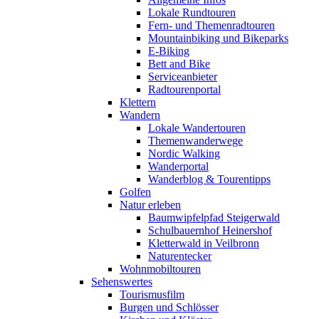
Lokale Rundtouren
Fern- und Themenradtouren
Mountainbiking und Bikeparks
E-Biking
Bett and Bike
Serviceanbieter
Radtourenportal
Klettern
Wandern
Lokale Wandertouren
Themenwanderwege
Nordic Walking
Wanderportal
Wanderblog & Tourentipps
Golfen
Natur erleben
Baumwipfelpfad Steigerwald
Schulbauernhof Heinershof
Kletterwald in Veilbronn
Naturentecker
Wohnmobiltouren
Sehenswertes
Tourismusfilm
Burgen und Schlösser