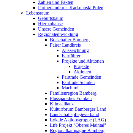
Zahlen und Fakten
Partnerlandkreis Karkonoski Polen
Lebensraum
Geburtsbaum
Hier zuhause
Unsere Gemeinden
Regionalentwicklung
Botschafter Bamberg
Fairer Landkreis
Auszeichnung
Fairführer
Projekte und Aktionen
Projekte
Aktionen
Fairtrade Gemeinden
Fairtrade Schulen
Mach mit
Familienregion Bamberg
Flussparadies Franken
Klimaallianz
Kulturforum Bamberger Land
Landschaftspflegeverband
Lokale Aktionsgruppe (LAG)
Life Projekt "Oberes Maintal"
Regionalkampagne Bamberg