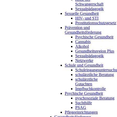
Schwangerschaft
Sexualpädagogik
Sexuelle Gesundheit
HIV- und STI
Prostitutionsschutzgesetz
Prävention und
Gesundheitsförderung
Psychische Gesundheit
Cannabis
Alkohol
Gesundheitsregion Plus
Sexualpädagogik
Netzwerke
Schule und Gesundheit
Schuleingangsuntersuch
schulärztliche Beratung
schulärztliche
Gutachten
Impfbuchkontrolle
Psychische Gesundheit
pyschosoziale Beratung
Suchthilfe
PSAG
Pflegeeinrichtungen
Gesundheitsförderung