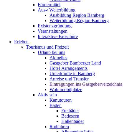
Fördermittel
Aus-/ Weiterbildung
Ausbildung Region Bamberg
Weiterbildung Region Bamberg
Existenzgründung
Veranstaltungen
Interaktive Broschüre
Erleben
Tourismus und Freizeit
Urlaub bei uns
Aktuelles
Gastgeber Bamberger Land
Hotel-Arrangements
Unterkünfte in Bamberg
Anreise und Transfer
Eintragungen ins Gastgeberverzeichnis
Wohnmobilplätze
Aktiv sein
Kanutouren
Baden
Freibäder
Badeseen
Hallenbäder
Radfahren
Allgemeine Infos