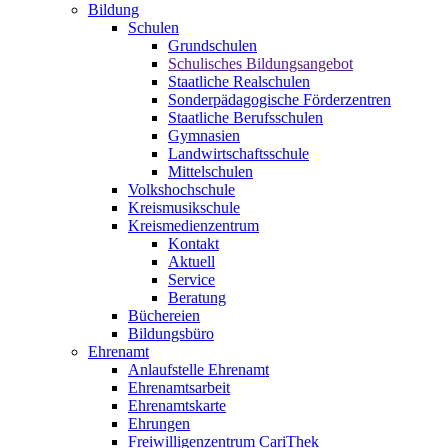
Bildung
Schulen
Grundschulen
Schulisches Bildungsangebot
Staatliche Realschulen
Sonderpädagogische Förderzentren
Staatliche Berufsschulen
Gymnasien
Landwirtschaftsschule
Mittelschulen
Volkshochschule
Kreismusikschule
Kreismedienzentrum
Kontakt
Aktuell
Service
Beratung
Büchereien
Bildungsbüro
Ehrenamt
Anlaufstelle Ehrenamt
Ehrenamtsarbeit
Ehrenamtskarte
Ehrungen
Freiwilligenzentrum CariThek