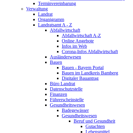
Terminvereinbarung
Verwaltung
Landrat
Organigramm
Landratsamt A - Z
Abfallwirtschaft
Abfallwirtschaft A-Z
Online Angebote
Infos im Web
Corona-Infos Abfallwirtschaft
Ausländerwesen
Bauen
Bauen - Bayern Portal
Bauen im Landkreis Bamberg
Digitaler Bauantrag
Büro Landrat
Datenschutzstelle
Finanzen
Führerscheinstelle
Gesundheitswesen
Badegewässer
Gesundheitswesen
Beruf und Gesundheit
Gutachten
Lebensmittel