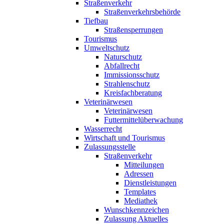
Straßenverkehr
Straßenverkehrsbehörde
Tiefbau
Straßensperrungen
Tourismus
Umweltschutz
Naturschutz
Abfallrecht
Immissionsschutz
Strahlenschutz
Kreisfachberatung
Veterinärwesen
Veterinärwesen
Futtermittelüberwachung
Wasserrecht
Wirtschaft und Tourismus
Zulassungsstelle
Straßenverkehr
Mitteilungen
Adressen
Dienstleistungen
Templates
Mediathek
Wunschkennzeichen
Zulassung Aktuelles