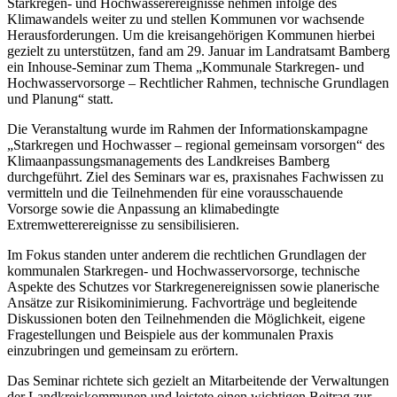
Starkregen- und Hochwasserereignisse nehmen infolge des
Klimawandels weiter zu und stellen Kommunen vor wachsende
Herausforderungen. Um die kreisangehörigen Kommunen hierbei
gezielt zu unterstützen, fand am 29. Januar im Landratsamt Bamberg
ein Inhouse-Seminar zum Thema „Kommunale Starkregen- und
Hochwasservorsorge – Rechtlicher Rahmen, technische Grundlagen
und Planung“ statt.
Die Veranstaltung wurde im Rahmen der Informationskampagne
„Starkregen und Hochwasser – regional gemeinsam vorsorgen“ des
Klimaanpassungsmanagements des Landkreises Bamberg
durchgeführt. Ziel des Seminars war es, praxisnahes Fachwissen zu
vermitteln und die Teilnehmenden für eine vorausschauende
Vorsorge sowie die Anpassung an klimabedingte
Extremwetterereignisse zu sensibilisieren.
Im Fokus standen unter anderem die rechtlichen Grundlagen der
kommunalen Starkregen- und Hochwasservorsorge, technische
Aspekte des Schutzes vor Starkregenereignissen sowie planerische
Ansätze zur Risikominimierung. Fachvorträge und begleitende
Diskussionen boten den Teilnehmenden die Möglichkeit, eigene
Fragestellungen und Beispiele aus der kommunalen Praxis
einzubringen und gemeinsam zu erörtern.
Das Seminar richtete sich gezielt an Mitarbeitende der Verwaltungen
der Landkreiskommunen und leistete einen wichtigen Beitrag zur