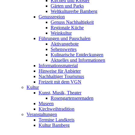
Kirchen und Klöster
Gärten und Parks
Weltkulturerbe Bamberg
Genussregion
Genuss Nachhaltigkeit
Regionale Küche
Weinkultur
Führungen und Pauschalen
Aktivangebote
Sehenswertes
Kulinarische Entdeckungen
Aktuelles und Informationen
Informationsmaterial
Hinweise für Anbieter
Nachhaltiger Tourismus
Freizeit mit dem VGN
Kultur
Kunst, Musik, Theater
Rosengartenserenaden
Museen
Kirchweihtradition
Veranstaltungen
Termine Landkreis
Kultur Bamberg