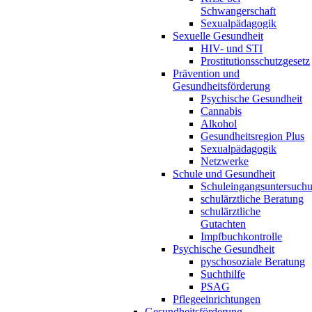
Schwangerschaft
Sexualpädagogik
Sexuelle Gesundheit
HIV- und STI
Prostitutionsschutzgesetz
Prävention und
Gesundheitsförderung
Psychische Gesundheit
Cannabis
Alkohol
Gesundheitsregion Plus
Sexualpädagogik
Netzwerke
Schule und Gesundheit
Schuleingangsuntersuch
schulärztliche Beratung
schulärztliche
Gutachten
Impfbuchkontrolle
Psychische Gesundheit
pyschosoziale Beratung
Suchthilfe
PSAG
Pflegeeinrichtungen
Gesundheitsförderung