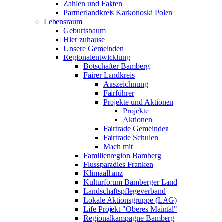
Zahlen und Fakten
Partnerlandkreis Karkonoski Polen
Lebensraum
Geburtsbaum
Hier zuhause
Unsere Gemeinden
Regionalentwicklung
Botschafter Bamberg
Fairer Landkreis
Auszeichnung
Fairführer
Projekte und Aktionen
Projekte
Aktionen
Fairtrade Gemeinden
Fairtrade Schulen
Mach mit
Familienregion Bamberg
Flussparadies Franken
Klimaallianz
Kulturforum Bamberger Land
Landschaftspflegeverband
Lokale Aktionsgruppe (LAG)
Life Projekt "Oberes Maintal"
Regionalkampagne Bamberg