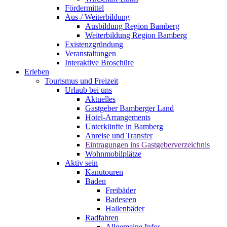
Fördermittel
Aus-/ Weiterbildung
Ausbildung Region Bamberg
Weiterbildung Region Bamberg
Existenzgründung
Veranstaltungen
Interaktive Broschüre
Erleben
Tourismus und Freizeit
Urlaub bei uns
Aktuelles
Gastgeber Bamberger Land
Hotel-Arrangements
Unterkünfte in Bamberg
Anreise und Transfer
Eintragungen ins Gastgeberverzeichnis
Wohnmobilplätze
Aktiv sein
Kanutouren
Baden
Freibäder
Badeseen
Hallenbäder
Radfahren
Allgemeine Infos