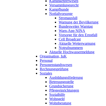
Kaminkehrerwesen
Versammlungsrecht
Kampfhunde
Notfallvorsorge
Stromausfall
Warnung der Bevölkerung
Bundesweiter Warntag
Warn-App NINA
Vorsorge für den Ernstfall
Cell Broadcast
Aktuelle Wetterwarnung
Notrufnummern
Aktuelle Hochwassermeldung
Organisation, IuK
Personal
Personenstandswesen
Rechnungsprüfung
Soziales
Ausbildungsförderung
Betreuungsstelle
Grundsicherung
Pflegeeinrichtungen
Sozialhilfe
Wohngeld
Wohnberatung