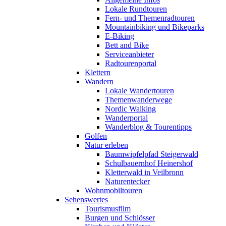
Lokale Rundtouren
Fern- und Themenradtouren
Mountainbiking und Bikeparks
E-Biking
Bett and Bike
Serviceanbieter
Radtourenportal
Klettern
Wandern
Lokale Wandertouren
Themenwanderwege
Nordic Walking
Wanderportal
Wanderblog & Tourentipps
Golfen
Natur erleben
Baumwipfelpfad Steigerwald
Schulbauernhof Heinershof
Kletterwald in Veilbronn
Naturentecker
Wohnmobiltouren
Sehenswertes
Tourismusfilm
Burgen und Schlösser