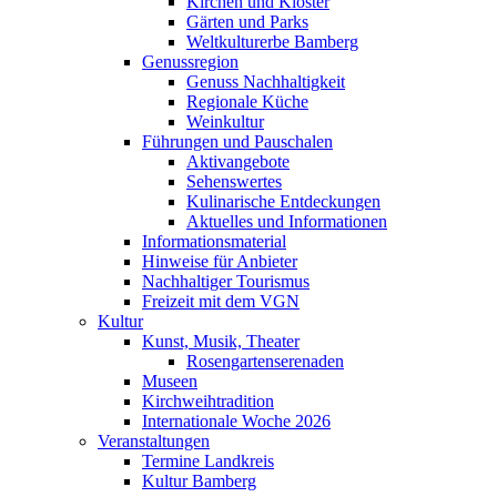
Kirchen und Klöster
Gärten und Parks
Weltkulturerbe Bamberg
Genussregion
Genuss Nachhaltigkeit
Regionale Küche
Weinkultur
Führungen und Pauschalen
Aktivangebote
Sehenswertes
Kulinarische Entdeckungen
Aktuelles und Informationen
Informationsmaterial
Hinweise für Anbieter
Nachhaltiger Tourismus
Freizeit mit dem VGN
Kultur
Kunst, Musik, Theater
Rosengartenserenaden
Museen
Kirchweihtradition
Internationale Woche 2026
Veranstaltungen
Termine Landkreis
Kultur Bamberg