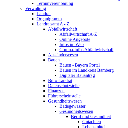
Terminvereinbarung
Verwaltung
Landrat
Organigramm
Landratsamt A - Z
Abfallwirtschaft
Abfallwirtschaft A-Z
Online Angebote
Infos im Web
Corona-Infos Abfallwirtschaft
Ausländerwesen
Bauen
Bauen - Bayern Portal
Bauen im Landkreis Bamberg
Digitaler Bauantrag
Büro Landrat
Datenschutzstelle
Finanzen
Führerscheinstelle
Gesundheitswesen
Badegewässer
Gesundheitswesen
Beruf und Gesundheit
Gutachten
Lebensmittel