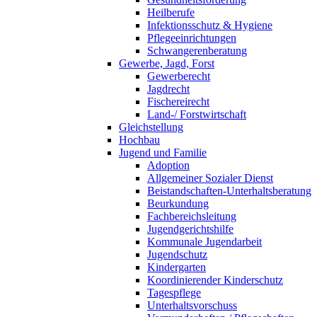
Heilberufe
Infektionsschutz & Hygiene
Pflegeeinrichtungen
Schwangerenberatung
Gewerbe, Jagd, Forst
Gewerberecht
Jagdrecht
Fischereirecht
Land-/ Forstwirtschaft
Gleichstellung
Hochbau
Jugend und Familie
Adoption
Allgemeiner Sozialer Dienst
Beistandschaften-Unterhaltsberatung
Beurkundung
Fachbereichsleitung
Jugendgerichtshilfe
Kommunale Jugendarbeit
Jugendschutz
Kindergarten
Koordinierender Kinderschutz
Tagespflege
Unterhaltsvorschuss