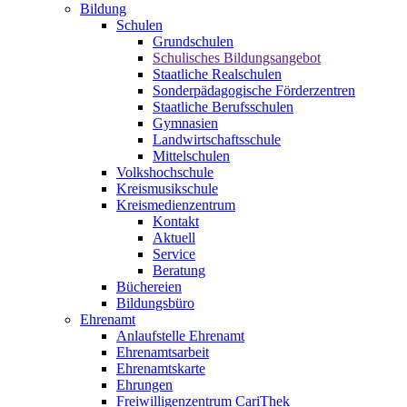
Bildung
Schulen
Grundschulen
Schulisches Bildungsangebot
Staatliche Realschulen
Sonderpädagogische Förderzentren
Staatliche Berufsschulen
Gymnasien
Landwirtschaftsschule
Mittelschulen
Volkshochschule
Kreismusikschule
Kreismedienzentrum
Kontakt
Aktuell
Service
Beratung
Büchereien
Bildungsbüro
Ehrenamt
Anlaufstelle Ehrenamt
Ehrenamtsarbeit
Ehrenamtskarte
Ehrungen
Freiwilligenzentrum CariThek