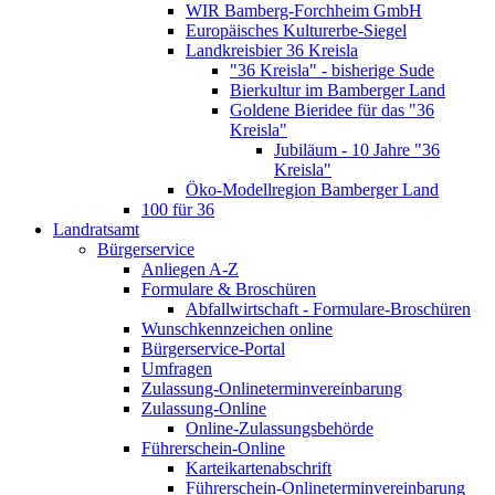
WIR Bamberg-Forchheim GmbH
Europäisches Kulturerbe-Siegel
Landkreisbier 36 Kreisla
"36 Kreisla" - bisherige Sude
Bierkultur im Bamberger Land
Goldene Bieridee für das "36
Kreisla"
Jubiläum - 10 Jahre "36
Kreisla"
Öko-Modellregion Bamberger Land
100 für 36
Landratsamt
Bürgerservice
Anliegen A-Z
Formulare & Broschüren
Abfallwirtschaft - Formulare-Broschüren
Wunschkennzeichen online
Bürgerservice-Portal
Umfragen
Zulassung-Onlineterminvereinbarung
Zulassung-Online
Online-Zulassungsbehörde
Führerschein-Online
Karteikartenabschrift
Führerschein-Onlineterminvereinbarung