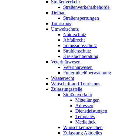
Straßenverkehr
Straßenverkehrsbehörde
Tiefbau
Straßensperrungen
Tourismus
Umweltschutz
Naturschutz
Abfallrecht
Immissionsschutz
Strahlenschutz
Kreisfachberatung
Veterinärwesen
Veterinärwesen
Futtermittelüberwachung
Wasserrecht
Wirtschaft und Tourismus
Zulassungsstelle
Straßenverkehr
Mitteilungen
Adressen
Dienstleistungen
Templates
Mediathek
Wunschkennzeichen
Zulassung Aktuelles