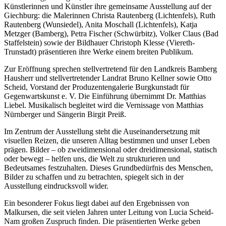
Künstlerinnen und Künstler ihre gemeinsame Ausstellung auf der
Giechburg: die Malerinnen Christa Rautenberg (Lichtenfels), Ruth
Rautenberg (Wunsiedel), Anita Moschall (Lichtenfels), Katja
Metzger (Bamberg), Petra Fischer (Schwürbitz), Volker Claus (Bad
Staffelstein) sowie der Bildhauer Christoph Klesse (Viereth-
Trunstadt) präsentieren ihre Werke einem breiten Publikum.
Zur Eröffnung sprechen stellvertretend für den Landkreis Bamberg
Hausherr und stellvertretender Landrat Bruno Kellner sowie Otto
Scheid, Vorstand der Produzentengalerie Burgkunstadt für
Gegenwartskunst e. V. Die Einführung übernimmt Dr. Matthias
Liebel. Musikalisch begleitet wird die Vernissage von Matthias
Nürnberger und Sängerin Birgit Preiß.
Im Zentrum der Ausstellung steht die Auseinandersetzung mit
visuellen Reizen, die unseren Alltag bestimmen und unser Leben
prägen. Bilder – ob zweidimensional oder dreidimensional, statisch
oder bewegt – helfen uns, die Welt zu strukturieren und
Bedeutsames festzuhalten. Dieses Grundbedürfnis des Menschen,
Bilder zu schaffen und zu betrachten, spiegelt sich in der
Ausstellung eindrucksvoll wider.
Ein besonderer Fokus liegt dabei auf den Ergebnissen von
Malkursen, die seit vielen Jahren unter Leitung von Lucia Scheid-
Nam großen Zuspruch finden. Die präsentierten Werke geben