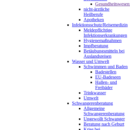
Gesundheitswesen
nicht-ärztliche
Heilberufe
Apotheken
Infektionsschutz/Reisemedizin
Meldepflichtige
Infektionserkrankungen
Hygienemaßnahmen
Impfberatung
Betäubungsmitteln bei
Auslandsreisen
Wasser und Umwelt
Schwimmen und Baden
Badestellen
EU-Badeseen
Hallen- und
Freibäder
Trinkwasser
Umwelt
Schwangerenberatung
Allgemeine
Schwangerenberatung
Ungewollt Schwanger
Beratung nach Geburt
Krise bei