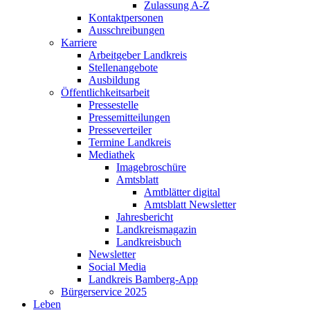
Zulassung A-Z
Kontaktpersonen
Ausschreibungen
Karriere
Arbeitgeber Landkreis
Stellenangebote
Ausbildung
Öffentlichkeitsarbeit
Pressestelle
Pressemitteilungen
Presseverteiler
Termine Landkreis
Mediathek
Imagebroschüre
Amtsblatt
Amtblätter digital
Amtsblatt Newsletter
Jahresbericht
Landkreismagazin
Landkreisbuch
Newsletter
Social Media
Landkreis Bamberg-App
Bürgerservice 2025
Leben