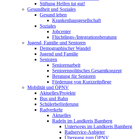
Stiftung Helfen tut gut!
Gesundheit und Soziales
Gesund leben
Krankenhausgesellschaft
Soziales
Jobcenter
Flüchtlings-/Integrationsberatung
Jugend, Familie und Senioren
Demographischer Wandel
Jugend und Familie
Senioren
Seniorenarbeit
Seniorenpolitisches Gesamtkonzept
Beratung für Senioren
Förderung von Kurzzeitpflege
Mobilität und ÖPNV
Aktuelles/Projekte
Bus und Bahn
Schülerbeförderung
Radverkehr
Aktuelles
Radeln im Landkreis Bamberg
Unterwegs im Landkreis Bamberg
Radservice-Anbieter
Übergang zum ÖPNV