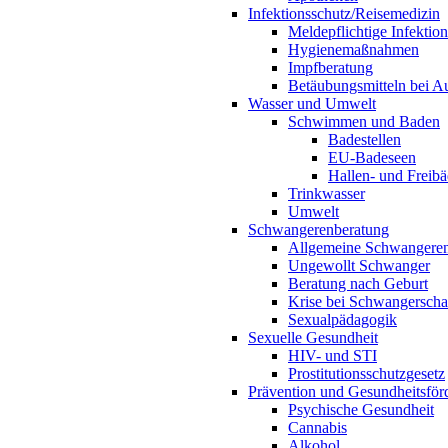
Infektionsschutz/Reisemedizin
Meldepflichtige Infektio
Hygienemaßnahmen
Impfberatung
Betäubungsmitteln bei Au
Wasser und Umwelt
Schwimmen und Baden
Badestellen
EU-Badeseen
Hallen- und Freibä
Trinkwasser
Umwelt
Schwangerenberatung
Allgemeine Schwangeren
Ungewollt Schwanger
Beratung nach Geburt
Krise bei Schwangerscha
Sexualpädagogik
Sexuelle Gesundheit
HIV- und STI
Prostitutionsschutzgesetz
Prävention und Gesundheitsför
Psychische Gesundheit
Cannabis
Alkohol