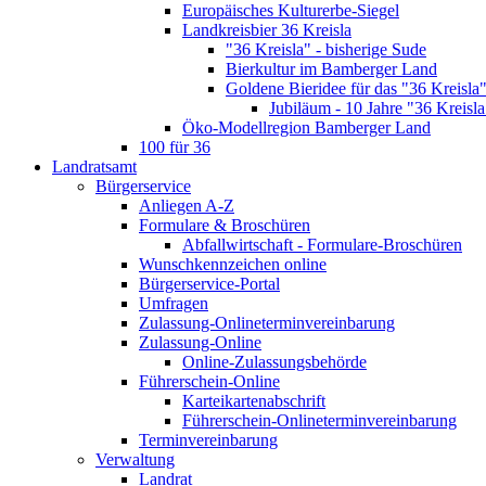
Europäisches Kulturerbe-Siegel
Landkreisbier 36 Kreisla
"36 Kreisla" - bisherige Sude
Bierkultur im Bamberger Land
Goldene Bieridee für das "36 Kreisla
Jubiläum - 10 Jahre "36 Kreisla
Öko-Modellregion Bamberger Land
100 für 36
Landratsamt
Bürgerservice
Anliegen A-Z
Formulare & Broschüren
Abfallwirtschaft - Formulare-Broschüren
Wunschkennzeichen online
Bürgerservice-Portal
Umfragen
Zulassung-Onlineterminvereinbarung
Zulassung-Online
Online-Zulassungsbehörde
Führerschein-Online
Karteikartenabschrift
Führerschein-Onlineterminvereinbarung
Terminvereinbarung
Verwaltung
Landrat