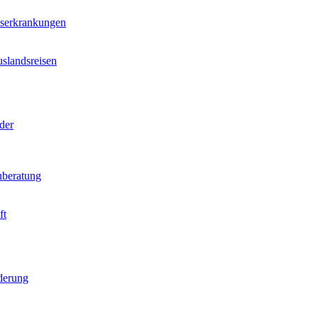
nserkrankungen
slandsreisen
der
beratung
ft
derung