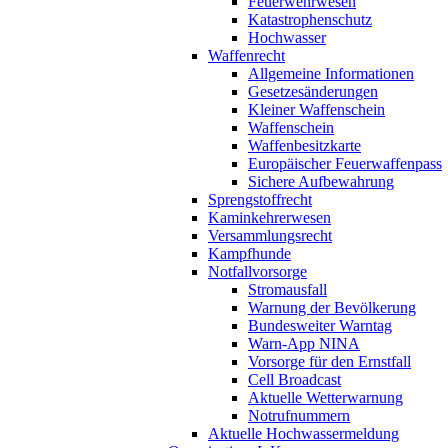
Feuerwehrwesen
Katastrophenschutz
Hochwasser
Waffenrecht
Allgemeine Informationen
Gesetzesänderungen
Kleiner Waffenschein
Waffenschein
Waffenbesitzkarte
Europäischer Feuerwaffenpass
Sichere Aufbewahrung
Sprengstoffrecht
Kaminkehrerwesen
Versammlungsrecht
Kampfhunde
Notfallvorsorge
Stromausfall
Warnung der Bevölkerung
Bundesweiter Warntag
Warn-App NINA
Vorsorge für den Ernstfall
Cell Broadcast
Aktuelle Wetterwarnung
Notrufnummern
Aktuelle Hochwassermeldung