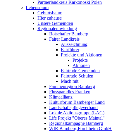
Partnerlandkreis Karkonoski Polen
Lebensraum
Geburtsbaum
Hier zuhause
Unsere Gemeinden
Regionalentwicklung
Botschafter Bamberg
Fairer Landkreis
Auszeichnung
Fairführer
Projekte und Aktionen
Projekte
Aktionen
Fairtrade Gemeinden
Fairtrade Schulen
Mach mit
Familienregion Bamberg
Flussparadies Franken
Klimaallianz
Kulturforum Bamberger Land
Landschaftspflegeverband
Lokale Aktionsgruppe (LAG)
Life Projekt "Oberes Maintal"
Regionalkampagne Bamberg
WIR Bamberg-Forchheim GmbH