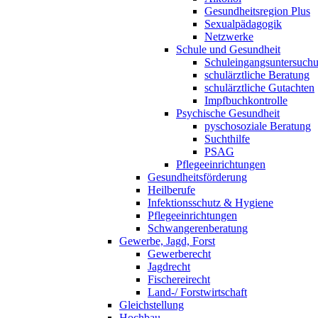
Gesundheitsregion Plus
Sexualpädagogik
Netzwerke
Schule und Gesundheit
Schuleingangsuntersuch
schulärztliche Beratung
schulärztliche Gutachten
Impfbuchkontrolle
Psychische Gesundheit
pyschosoziale Beratung
Suchthilfe
PSAG
Pflegeeinrichtungen
Gesundheitsförderung
Heilberufe
Infektionsschutz & Hygiene
Pflegeeinrichtungen
Schwangerenberatung
Gewerbe, Jagd, Forst
Gewerberecht
Jagdrecht
Fischereirecht
Land-/ Forstwirtschaft
Gleichstellung
Hochbau