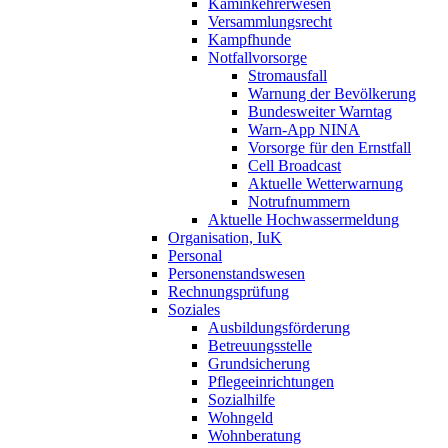
Kaminkehrerwesen
Versammlungsrecht
Kampfhunde
Notfallvorsorge
Stromausfall
Warnung der Bevölkerung
Bundesweiter Warntag
Warn-App NINA
Vorsorge für den Ernstfall
Cell Broadcast
Aktuelle Wetterwarnung
Notrufnummern
Aktuelle Hochwassermeldung
Organisation, IuK
Personal
Personenstandswesen
Rechnungsprüfung
Soziales
Ausbildungsförderung
Betreuungsstelle
Grundsicherung
Pflegeeinrichtungen
Sozialhilfe
Wohngeld
Wohnberatung