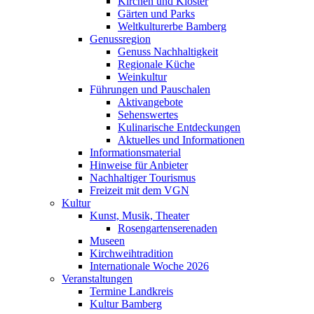
Kirchen und Klöster
Gärten und Parks
Weltkulturerbe Bamberg
Genussregion
Genuss Nachhaltigkeit
Regionale Küche
Weinkultur
Führungen und Pauschalen
Aktivangebote
Sehenswertes
Kulinarische Entdeckungen
Aktuelles und Informationen
Informationsmaterial
Hinweise für Anbieter
Nachhaltiger Tourismus
Freizeit mit dem VGN
Kultur
Kunst, Musik, Theater
Rosengartenserenaden
Museen
Kirchweihtradition
Internationale Woche 2026
Veranstaltungen
Termine Landkreis
Kultur Bamberg