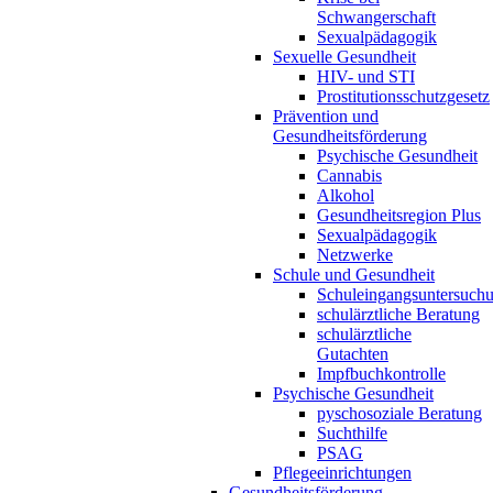
Schwangerschaft
Sexualpädagogik
Sexuelle Gesundheit
HIV- und STI
Prostitutionsschutzgesetz
Prävention und
Gesundheitsförderung
Psychische Gesundheit
Cannabis
Alkohol
Gesundheitsregion Plus
Sexualpädagogik
Netzwerke
Schule und Gesundheit
Schuleingangsuntersuch
schulärztliche Beratung
schulärztliche
Gutachten
Impfbuchkontrolle
Psychische Gesundheit
pyschosoziale Beratung
Suchthilfe
PSAG
Pflegeeinrichtungen
Gesundheitsförderung