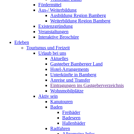
Fördermittel
Aus-/ Weiterbildung
Ausbildung Region Bamberg
Weiterbildung Region Bamberg
Existenzgründung
Veranstaltungen
Interaktive Broschüre
Erleben
Tourismus und Freizeit
Urlaub bei uns
Aktuelles
Gastgeber Bamberger Land
Hotel-Arrangements
Unterkünfte in Bamberg
Anreise und Transfer
Eintragungen ins Gastgeberverzeichnis
Wohnmobilplätze
Aktiv sein
Kanutouren
Baden
Freibäder
Badeseen
Hallenbäder
Radfahren
Allgemeine Infos