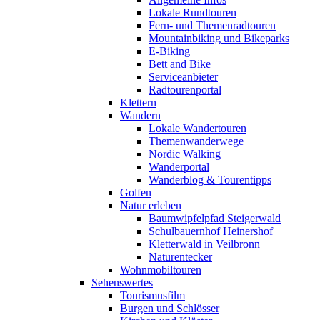
Lokale Rundtouren
Fern- und Themenradtouren
Mountainbiking und Bikeparks
E-Biking
Bett and Bike
Serviceanbieter
Radtourenportal
Klettern
Wandern
Lokale Wandertouren
Themenwanderwege
Nordic Walking
Wanderportal
Wanderblog & Tourentipps
Golfen
Natur erleben
Baumwipfelpfad Steigerwald
Schulbauernhof Heinershof
Kletterwald in Veilbronn
Naturentecker
Wohnmobiltouren
Sehenswertes
Tourismusfilm
Burgen und Schlösser