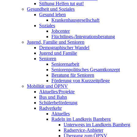
Stiftung Helfen tut gut!
Gesundheit und Soziales
Gesund leben
Krankenhausgesellschaft
Soziales
Jobcenter
Flüchtlings-/Integrationsberatung
Jugend, Familie und Senioren
Demographischer Wandel
Jugend und Familie
Senioren
Seniorenarbeit
Seniorenpolitisches Gesamtkonzept
Beratung für Senioren
Förderung von Kurzzeitpflege
Mobilität und ÖPNV
Aktuelles/Projekte
Bus und Bahn
Schülerbeförderung
Radverkehr
Aktuelles
Radeln im Landkreis Bamberg
Unterwegs im Landkreis Bamberg
Radservice-Anbieter
Übergang zum ÖPNV