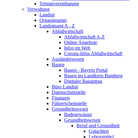
Terminvereinbarung
Verwaltung
Landrat
Organigramm
Landratsamt A - Z
Abfallwirtschaft
Abfallwirtschaft A-Z
Online Angebote
Infos im Web
Corona-Infos Abfallwirtschaft
Ausländerwesen
Bauen
Bauen - Bayern Portal
Bauen im Landkreis Bamberg
Digitaler Bauantrag
Büro Landrat
Datenschutzstelle
Finanzen
Führerscheinstelle
Gesundheitswesen
Badegewässer
Gesundheitswesen
Beruf und Gesundheit
Gutachten
Lebensmittel