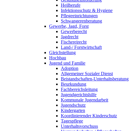
Heilberufe
Infektionsschutz & Hygiene
Pflegeeinrichtungen
Schwangerenberatung
Gewerbe, Jagd, Forst
Gewerberecht
Jagdrecht
Fischereirecht
Land-/ Forstwirtschaft
Gleichstellung
Hochbau
Jugend und Familie
Adoption
Allgemeiner Sozialer Dienst
Beistandschaften-Unterhaltsberatung
Beurkundung
Fachbereichsleitung
Jugendgerichtshilfe
Kommunale Jugendarbeit
Jugendschutz
Kindergarten
Koordinierender Kinderschutz
Tagespflege
Unterhaltsvorschuss