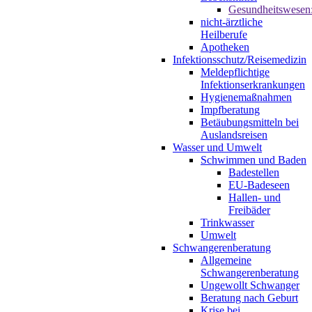
Gesundheitswesen
nicht-ärztliche
Heilberufe
Apotheken
Infektionsschutz/Reisemedizin
Meldepflichtige
Infektionserkrankungen
Hygienemaßnahmen
Impfberatung
Betäubungsmitteln bei
Auslandsreisen
Wasser und Umwelt
Schwimmen und Baden
Badestellen
EU-Badeseen
Hallen- und
Freibäder
Trinkwasser
Umwelt
Schwangerenberatung
Allgemeine
Schwangerenberatung
Ungewollt Schwanger
Beratung nach Geburt
Krise bei