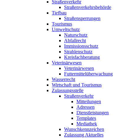
Straßenverkehr
Straßenverkehrsbehörde
Tiefbau
Straßensperrungen
Tourismus
Umweltschutz
Naturschutz
Abfallrecht
Immissionsschutz
Strahlenschutz
Kreisfachberatung
Veterinärwesen
Veterinärwesen
Futtermittelüberwachung
Wasserrecht
Wirtschaft und Tourismus
Zulassungsstelle
Straßenverkehr
Mitteilungen
Adressen
Dienstleistungen
Templates
Mediathek
Wunschkennzeichen
Zulassung Aktuelles