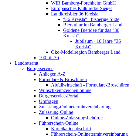
WIR Bamberg-Forchheim GmbH
Europäisches Kulturerbe-Siegel
Landkreisbier 36 Kreisla
"36 Kreisla" - bisherige Sude
Bierkultur im Bamberger Land
Goldene Bieridee für das "36
Kreisla"
Jubiläum - 10 Jahre "36
Kreisla"
Öko-Modellregion Bamberger Land
100 für 36
Landratsamt
Bürgerservice
Anliegen A-Z
Formulare & Broschüren
Abfallwirtschaft - Formulare-Broschüren
Wunschkennzeichen online
Bürgerservice-Portal
Umfragen
Zulassung-Onlineterminvereinbarung
Zulassung-Online
Online-Zulassungsbehörde
Führerschein-Online
Karteikartenabschrift
Führerschein-Onlineterminvereinbarung