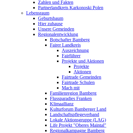
Zahlen und Fakten
Partnerlandkreis Karkonoski Polen
Lebensraum
Geburtsbaum
Hier zuhause
Unsere Gemeinden
Regionalentwicklung
Botschafter Bamberg
Fairer Landkreis
Auszeichnung
Fairführer
Projekte und Aktionen
Projekte
Aktionen
Fairtrade Gemeinden
Fairtrade Schulen
Mach mit
Familienregion Bamberg
Flussparadies Franken
Klimaallianz
Kulturforum Bamberger Land
Landschaftspflegeverband
Lokale Aktionsgruppe (LAG)
Life Projekt "Oberes Maintal"
Regionalkampagne Bamberg