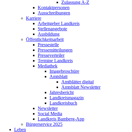
Zulassung A-Z
Kontaktpersonen
Ausschreibungen
Karriere
Arbeitgeber Landkreis
Stellenangebote
Ausbildung
Öffentlichkeitsarbeit
Pressestelle
Pressemitteilungen
Presseverteiler
Termine Landkreis
Mediathek
Imagebroschüre
Amtsblatt
Amtblätter digital
Amtsblatt Newsletter
Jahresbericht
Landkreismagazin
Landkreisbuch
Newsletter
Social Media
Landkreis Bamberg-App
Bürgerservice 2025
Leben