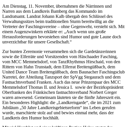
Am Dienstag, 11. November, übernahmen die Närrinnen und
Narren aus dem Landkreis Bamberg das Kommando im
Landratsamt. Landrat Johann Kalb übergab den Schlüssel des
Verwaltungssitzes beim traditionellen Sturm bereitwillig an die
Vertreter der Faschingsvereine – ohne Gegenwehr, versteht sich. Mit
einem Augenzwinkern erklärte er: „Auch wenn uns große
Herausforderungen bevorstehen sind Humor und gute Laune doch
unverzichtbar für unsere Gesellschaft.“
Zur bunten Zeremonie versammelten sich die Gardetänzerinnen
sowie die Elferräte und Vorsitzenden vom Häschaader Fasching,
vom MCC Memmelsdorf, von TanzRhythmus Hirschaid, von den
Rittern von Hahn Trunstadt, dem Elferrat Breitengüßbach, dem
United Dance Team Breitengüßbach, dem Baunacher Faschingsclub
Narretei, der Abteilung Tanzsport der SpVgg Stegaurach und dem
Fastnachtsverband Franken. Auch das neue Prinzenpaar des MCC
Memmelsdorf Thomas II. und Jessica I. sowie der Bezirkspräsident
Oberfranken des Fränkischen fastnachtsverband Norbert Greger
waren anwesend. Gemeinsam läuteten sie die fünfte Jahreszeit ein.
Ein besonderes Highlight: die „Landkreisgarde“, die im 2021 zum
Jubiläum „50 Jahre Landkreisgebietsreform“ ins Leben gerufen
wurde, marschierte stolz auf und bewies einmal mehr, dass der
Landkreis den Humor hochhält.