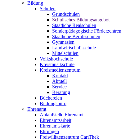
Bildung
Schulen
Grundschulen
Schulisches Bildungsangebot
Staatliche Realschulen
Sonderpädagogische Förderzentren
Staatliche Berufsschulen
Gymnasien
Landwirtschaftsschule
Mittelschulen
Volkshochschule
Kreismusikschule
Kreismedienzentrum
Kontakt
Aktuell
Service
Beratung
Büchereien
Bildungsbüro
Ehrenamt
Anlaufstelle Ehrenamt
Ehrenamtsarbeit
Ehrenamtskarte
Ehrungen
Freiwilligenzentrum CariThek