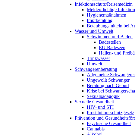
Infektionsschutz/Reisemedizin
Meldepflichtige Infektio
Hygienemaßnahmen
Impfberatung
Betäubungsmitteln bei Au
Wasser und Umwelt
Schwimmen und Baden
Badestellen
EU-Badeseen
Hallen- und Freibä
Trinkwasser
Umwelt
Schwangerenberatung
Allgemeine Schwangeren
Ungewollt Schwanger
Beratung nach Geburt
Krise bei Schwangerscha
Sexualpädagogik
Sexuelle Gesundheit
HIV- und STI
Prostitutionsschutzgesetz
Prävention und Gesundheitsför
Psychische Gesundheit
Cannabis
Alkohol