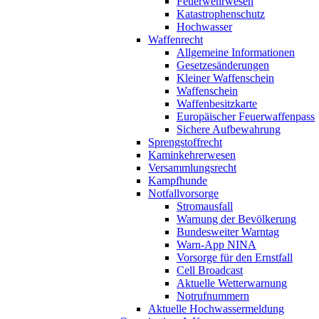
Feuerwehrwesen
Katastrophenschutz
Hochwasser
Waffenrecht
Allgemeine Informationen
Gesetzesänderungen
Kleiner Waffenschein
Waffenschein
Waffenbesitzkarte
Europäischer Feuerwaffenpass
Sichere Aufbewahrung
Sprengstoffrecht
Kaminkehrerwesen
Versammlungsrecht
Kampfhunde
Notfallvorsorge
Stromausfall
Warnung der Bevölkerung
Bundesweiter Warntag
Warn-App NINA
Vorsorge für den Ernstfall
Cell Broadcast
Aktuelle Wetterwarnung
Notrufnummern
Aktuelle Hochwassermeldung