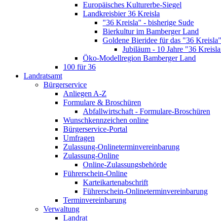
Europäisches Kulturerbe-Siegel
Landkreisbier 36 Kreisla
"36 Kreisla" - bisherige Sude
Bierkultur im Bamberger Land
Goldene Bieridee für das "36 Kreisla
Jubiläum - 10 Jahre "36 Kreisla
Öko-Modellregion Bamberger Land
100 für 36
Landratsamt
Bürgerservice
Anliegen A-Z
Formulare & Broschüren
Abfallwirtschaft - Formulare-Broschüren
Wunschkennzeichen online
Bürgerservice-Portal
Umfragen
Zulassung-Onlineterminvereinbarung
Zulassung-Online
Online-Zulassungsbehörde
Führerschein-Online
Karteikartenabschrift
Führerschein-Onlineterminvereinbarung
Terminvereinbarung
Verwaltung
Landrat