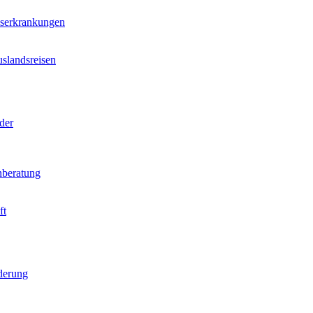
nserkrankungen
slandsreisen
der
beratung
ft
derung