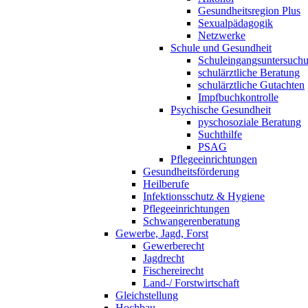
Gesundheitsregion Plus
Sexualpädagogik
Netzwerke
Schule und Gesundheit
Schuleingangsuntersuch
schulärztliche Beratung
schulärztliche Gutachten
Impfbuchkontrolle
Psychische Gesundheit
pyschosoziale Beratung
Suchthilfe
PSAG
Pflegeeinrichtungen
Gesundheitsförderung
Heilberufe
Infektionsschutz & Hygiene
Pflegeeinrichtungen
Schwangerenberatung
Gewerbe, Jagd, Forst
Gewerberecht
Jagdrecht
Fischereirecht
Land-/ Forstwirtschaft
Gleichstellung
Hochbau