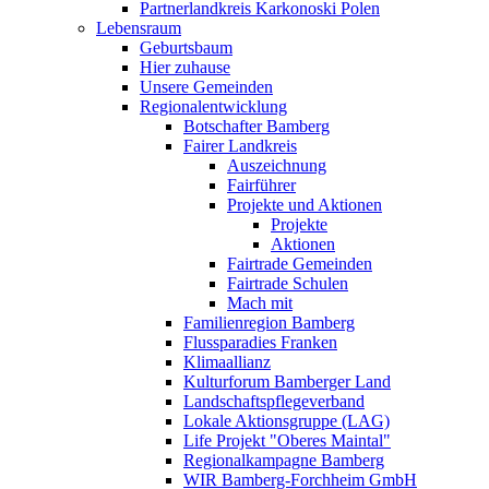
Partnerlandkreis Karkonoski Polen
Lebensraum
Geburtsbaum
Hier zuhause
Unsere Gemeinden
Regionalentwicklung
Botschafter Bamberg
Fairer Landkreis
Auszeichnung
Fairführer
Projekte und Aktionen
Projekte
Aktionen
Fairtrade Gemeinden
Fairtrade Schulen
Mach mit
Familienregion Bamberg
Flussparadies Franken
Klimaallianz
Kulturforum Bamberger Land
Landschaftspflegeverband
Lokale Aktionsgruppe (LAG)
Life Projekt "Oberes Maintal"
Regionalkampagne Bamberg
WIR Bamberg-Forchheim GmbH