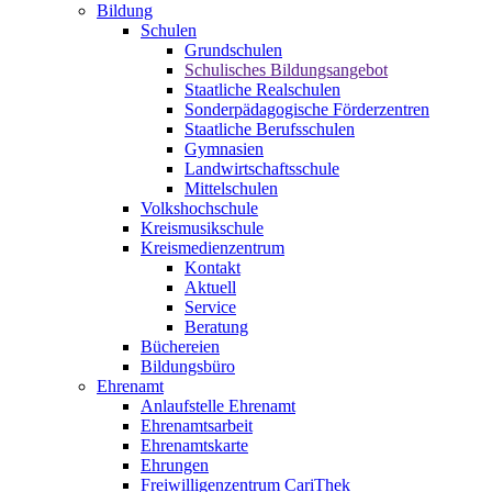
Bildung
Schulen
Grundschulen
Schulisches Bildungsangebot
Staatliche Realschulen
Sonderpädagogische Förderzentren
Staatliche Berufsschulen
Gymnasien
Landwirtschaftsschule
Mittelschulen
Volkshochschule
Kreismusikschule
Kreismedienzentrum
Kontakt
Aktuell
Service
Beratung
Büchereien
Bildungsbüro
Ehrenamt
Anlaufstelle Ehrenamt
Ehrenamtsarbeit
Ehrenamtskarte
Ehrungen
Freiwilligenzentrum CariThek