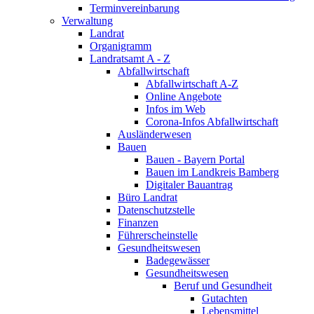
Terminvereinbarung
Verwaltung
Landrat
Organigramm
Landratsamt A - Z
Abfallwirtschaft
Abfallwirtschaft A-Z
Online Angebote
Infos im Web
Corona-Infos Abfallwirtschaft
Ausländerwesen
Bauen
Bauen - Bayern Portal
Bauen im Landkreis Bamberg
Digitaler Bauantrag
Büro Landrat
Datenschutzstelle
Finanzen
Führerscheinstelle
Gesundheitswesen
Badegewässer
Gesundheitswesen
Beruf und Gesundheit
Gutachten
Lebensmittel