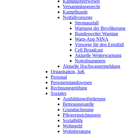
Kaminkehrerwesen
Versammlungsrecht
Kampfhunde
Notfallvorsorge
Stromausfall
Warnung der Bevölkerung
Bundesweiter Warntag
Warn-App NINA
Vorsorge für den Ernstfall
Cell Broadcast
Aktuelle Wetterwarnung
Notrufnummern
Aktuelle Hochwassermeldung
Organisation, IuK
Personal
Personenstandswesen
Rechnungsprüfung
Soziales
Ausbildungsförderung
Betreuungsstelle
Grundsicherung
Pflegeeinrichtungen
Sozialhilfe
Wohngeld
Wohnberatung