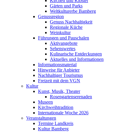
Kirchen und Klöster
Gärten und Parks
Weltkulturerbe Bamberg
Genussregion
Genuss Nachhaltigkeit
Regionale Küche
Weinkultur
Führungen und Pauschalen
Aktivangebote
Sehenswertes
Kulinarische Entdeckungen
Aktuelles und Informationen
Informationsmaterial
Hinweise für Anbieter
Nachhaltiger Tourismus
Freizeit mit dem VGN
Kultur
Kunst, Musik, Theater
Rosengartenserenaden
Museen
Kirchweihtradition
Internationale Woche 2026
Veranstaltungen
Termine Landkreis
Kultur Bamberg