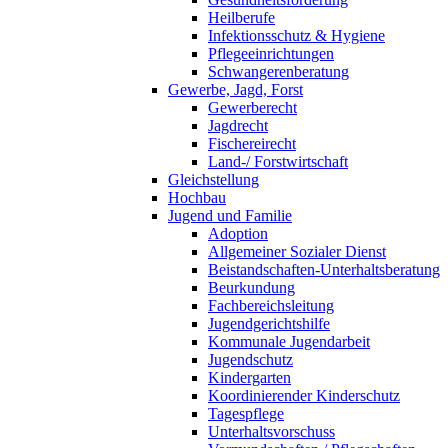
Heilberufe
Infektionsschutz & Hygiene
Pflegeeinrichtungen
Schwangerenberatung
Gewerbe, Jagd, Forst
Gewerberecht
Jagdrecht
Fischereirecht
Land-/ Forstwirtschaft
Gleichstellung
Hochbau
Jugend und Familie
Adoption
Allgemeiner Sozialer Dienst
Beistandschaften-Unterhaltsberatung
Beurkundung
Fachbereichsleitung
Jugendgerichtshilfe
Kommunale Jugendarbeit
Jugendschutz
Kindergarten
Koordinierender Kinderschutz
Tagespflege
Unterhaltsvorschuss