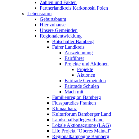
Zahlen und Fakten
Partnerlandkreis Karkonoski Polen
Lebensraum
Geburtsbaum
Hier zuhause
Unsere Gemeinden
Regionalentwicklung
Botschafter Bamberg
Fairer Landkreis
Auszeichnung
Fairführer
Projekte und Aktionen
Projekte
Aktionen
Fairtrade Gemeinden
Fairtrade Schulen
Mach mit
Familienregion Bamberg
Flussparadies Franken
Klimaallianz
Kulturforum Bamberger Land
Landschaftspflegeverband
Lokale Aktionsgruppe (LAG)
Life Projekt "Oberes Maintal"
Regionalkampagne Bamberg