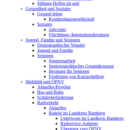
Stiftung Helfen tut gut!
Gesundheit und Soziales
Gesund leben
Krankenhausgesellschaft
Soziales
Jobcenter
Flüchtlings-/Integrationsberatung
Jugend, Familie und Senioren
Demographischer Wandel
Jugend und Familie
Senioren
Seniorenarbeit
Seniorenpolitisches Gesamtkonzept
Beratung für Senioren
Förderung von Kurzzeitpflege
Mobilität und ÖPNV
Aktuelles/Projekte
Bus und Bahn
Schülerbeförderung
Radverkehr
Aktuelles
Radeln im Landkreis Bamberg
Unterwegs im Landkreis Bamberg
Radservice-Anbieter
Übergang zum ÖPNV