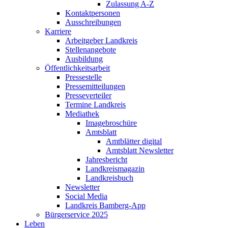
Zulassung A-Z
Kontaktpersonen
Ausschreibungen
Karriere
Arbeitgeber Landkreis
Stellenangebote
Ausbildung
Öffentlichkeitsarbeit
Pressestelle
Pressemitteilungen
Presseverteiler
Termine Landkreis
Mediathek
Imagebroschüre
Amtsblatt
Amtblätter digital
Amtsblatt Newsletter
Jahresbericht
Landkreismagazin
Landkreisbuch
Newsletter
Social Media
Landkreis Bamberg-App
Bürgerservice 2025
Leben