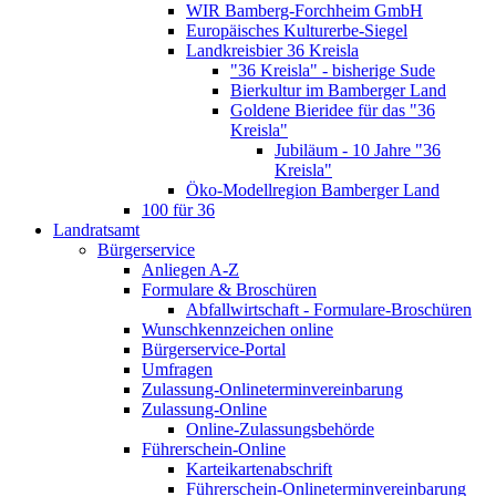
WIR Bamberg-Forchheim GmbH
Europäisches Kulturerbe-Siegel
Landkreisbier 36 Kreisla
"36 Kreisla" - bisherige Sude
Bierkultur im Bamberger Land
Goldene Bieridee für das "36
Kreisla"
Jubiläum - 10 Jahre "36
Kreisla"
Öko-Modellregion Bamberger Land
100 für 36
Landratsamt
Bürgerservice
Anliegen A-Z
Formulare & Broschüren
Abfallwirtschaft - Formulare-Broschüren
Wunschkennzeichen online
Bürgerservice-Portal
Umfragen
Zulassung-Onlineterminvereinbarung
Zulassung-Online
Online-Zulassungsbehörde
Führerschein-Online
Karteikartenabschrift
Führerschein-Onlineterminvereinbarung