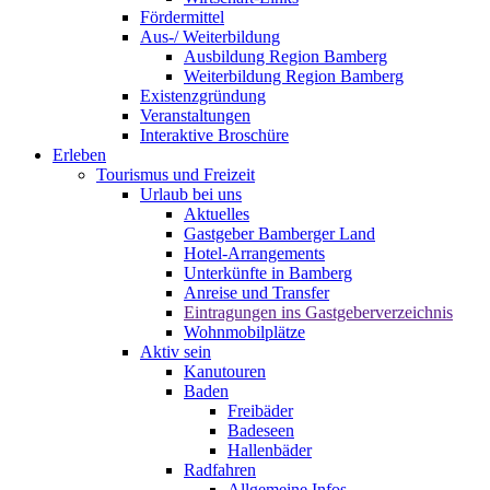
Fördermittel
Aus-/ Weiterbildung
Ausbildung Region Bamberg
Weiterbildung Region Bamberg
Existenzgründung
Veranstaltungen
Interaktive Broschüre
Erleben
Tourismus und Freizeit
Urlaub bei uns
Aktuelles
Gastgeber Bamberger Land
Hotel-Arrangements
Unterkünfte in Bamberg
Anreise und Transfer
Eintragungen ins Gastgeberverzeichnis
Wohnmobilplätze
Aktiv sein
Kanutouren
Baden
Freibäder
Badeseen
Hallenbäder
Radfahren
Allgemeine Infos