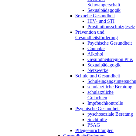
Schwangerschaft
Sexualpädagogik
Sexuelle Gesundheit
HIV- und STI
Prostitutionsschutzgesetz
Prävention und
Gesundheitsförderung
Psychische Gesundheit
Cannabis
Alkohol
Gesundheitsregion Plus
Sexualpädagogik
Netzwerke
Schule und Gesundheit
Schuleingangsuntersuch
schulärztliche Beratung
schulärztliche
Gutachten
Impfbuchkontrolle
Psychische Gesundheit
pyschosoziale Beratung
Suchthilfe
PSAG
Pflegeeinrichtungen
Gesundheitsförderung