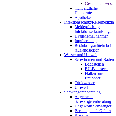
Gesundheitswesen
nicht-ärztliche
Heilberufe
Apotheken
Infektionsschutz/Reisemedizin
Meldepflichtige
Infektionserkrankungen
Hygienemaßnahmen
Impfberatung
Betäubungsmitteln bei
Auslandsreisen
Wasser und Umwelt
Schwimmen und Baden
Badestellen
EU-Badeseen
Hallen- und
Freibäder
Trinkwasser
Umwelt
Schwangerenberatung
Allgemeine
Schwangerenberatung
Ungewollt Schwanger
Beratung nach Geburt
Krise bei