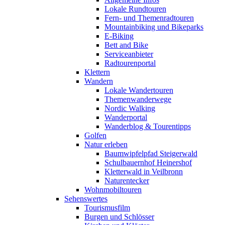
Lokale Rundtouren
Fern- und Themenradtouren
Mountainbiking und Bikeparks
E-Biking
Bett and Bike
Serviceanbieter
Radtourenportal
Klettern
Wandern
Lokale Wandertouren
Themenwanderwege
Nordic Walking
Wanderportal
Wanderblog & Tourentipps
Golfen
Natur erleben
Baumwipfelpfad Steigerwald
Schulbauernhof Heinershof
Kletterwald in Veilbronn
Naturentecker
Wohnmobiltouren
Sehenswertes
Tourismusfilm
Burgen und Schlösser