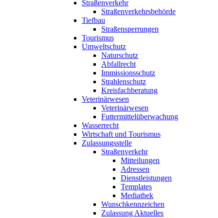
Straßenverkehr
Straßenverkehrsbehörde
Tiefbau
Straßensperrungen
Tourismus
Umweltschutz
Naturschutz
Abfallrecht
Immissionsschutz
Strahlenschutz
Kreisfachberatung
Veterinärwesen
Veterinärwesen
Futtermittelüberwachung
Wasserrecht
Wirtschaft und Tourismus
Zulassungsstelle
Straßenverkehr
Mitteilungen
Adressen
Dienstleistungen
Templates
Mediathek
Wunschkennzeichen
Zulassung Aktuelles