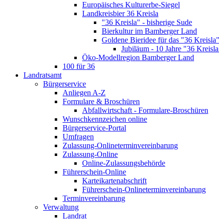
Europäisches Kulturerbe-Siegel
Landkreisbier 36 Kreisla
"36 Kreisla" - bisherige Sude
Bierkultur im Bamberger Land
Goldene Bieridee für das "36 Kreisla
Jubiläum - 10 Jahre "36 Kreisla
Öko-Modellregion Bamberger Land
100 für 36
Landratsamt
Bürgerservice
Anliegen A-Z
Formulare & Broschüren
Abfallwirtschaft - Formulare-Broschüren
Wunschkennzeichen online
Bürgerservice-Portal
Umfragen
Zulassung-Onlineterminvereinbarung
Zulassung-Online
Online-Zulassungsbehörde
Führerschein-Online
Karteikartenabschrift
Führerschein-Onlineterminvereinbarung
Terminvereinbarung
Verwaltung
Landrat