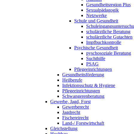
Gesundheitsregion Plus
Sexualpädagogik
Netzwerke
Schule und Gesundheit
Schuleingangsuntersuch
schulärztliche Beratung
schulärztliche Gutachten
Impfbuchkontrolle
Psychische Gesundheit
pyschosoziale Beratung
Suchthilfe
PSAG
Pflegeeinrichtungen
Gesundheitsförderung
Heilberufe
Infektionsschutz & Hygiene
Pflegeeinrichtungen
Schwangerenberatung
Gewerbe, Jagd, Forst
Gewerberecht
Jagdrecht
Fischereirecht
Land-/ Forstwirtschaft
Gleichstellung
Hochbau