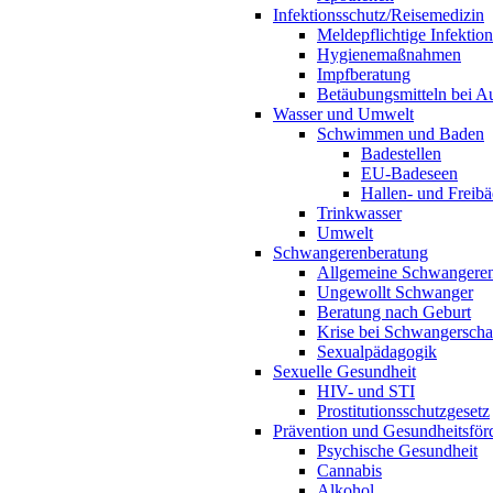
Infektionsschutz/Reisemedizin
Meldepflichtige Infektio
Hygienemaßnahmen
Impfberatung
Betäubungsmitteln bei Au
Wasser und Umwelt
Schwimmen und Baden
Badestellen
EU-Badeseen
Hallen- und Freibä
Trinkwasser
Umwelt
Schwangerenberatung
Allgemeine Schwangeren
Ungewollt Schwanger
Beratung nach Geburt
Krise bei Schwangerscha
Sexualpädagogik
Sexuelle Gesundheit
HIV- und STI
Prostitutionsschutzgesetz
Prävention und Gesundheitsför
Psychische Gesundheit
Cannabis
Alkohol