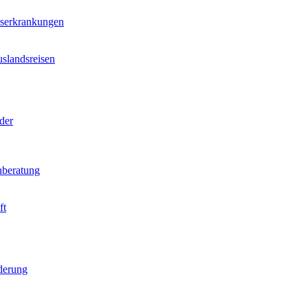
nserkrankungen
slandsreisen
der
beratung
ft
derung