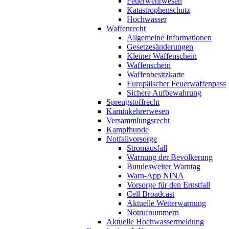
Feuerwehrwesen
Katastrophenschutz
Hochwasser
Waffenrecht
Allgemeine Informationen
Gesetzesänderungen
Kleiner Waffenschein
Waffenschein
Waffenbesitzkarte
Europäischer Feuerwaffenpass
Sichere Aufbewahrung
Sprengstoffrecht
Kaminkehrerwesen
Versammlungsrecht
Kampfhunde
Notfallvorsorge
Stromausfall
Warnung der Bevölkerung
Bundesweiter Warntag
Warn-App NINA
Vorsorge für den Ernstfall
Cell Broadcast
Aktuelle Wetterwarnung
Notrufnummern
Aktuelle Hochwassermeldung