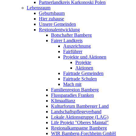
Partnerlandkreis Karkonoski Polen
Lebensraum
Geburtsbaum
Hier zuhause
Unsere Gemeinden
Regionalentwicklung
Botschafter Bamberg
Fairer Landkreis
Auszeichnung
Fairführer
Projekte und Aktionen
Projekte
Aktionen
Fairtrade Gemeinden
Fairtrade Schulen
Mach mit
Familienregion Bamberg
Flussparadies Franken
Klimaallianz
Kulturforum Bamberger Land
Landschaftspflegeverband
Lokale Aktionsgruppe (LAG)
Life Projekt "Oberes Maintal"
Regionalkampagne Bamberg
WIR Bamberg-Forchheim GmbH