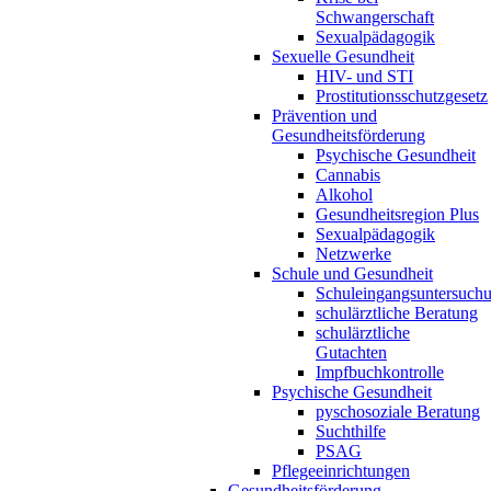
Schwangerschaft
Sexualpädagogik
Sexuelle Gesundheit
HIV- und STI
Prostitutionsschutzgesetz
Prävention und
Gesundheitsförderung
Psychische Gesundheit
Cannabis
Alkohol
Gesundheitsregion Plus
Sexualpädagogik
Netzwerke
Schule und Gesundheit
Schuleingangsuntersuch
schulärztliche Beratung
schulärztliche
Gutachten
Impfbuchkontrolle
Psychische Gesundheit
pyschosoziale Beratung
Suchthilfe
PSAG
Pflegeeinrichtungen
Gesundheitsförderung