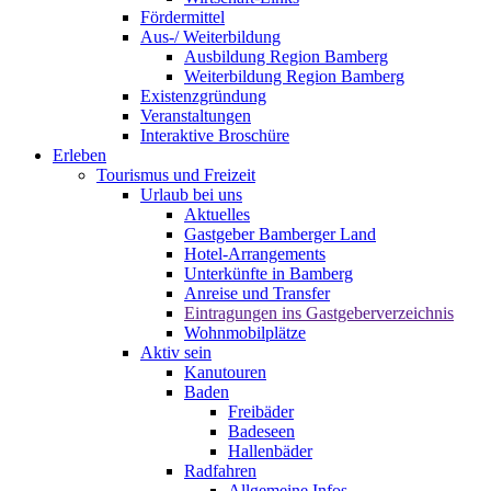
Fördermittel
Aus-/ Weiterbildung
Ausbildung Region Bamberg
Weiterbildung Region Bamberg
Existenzgründung
Veranstaltungen
Interaktive Broschüre
Erleben
Tourismus und Freizeit
Urlaub bei uns
Aktuelles
Gastgeber Bamberger Land
Hotel-Arrangements
Unterkünfte in Bamberg
Anreise und Transfer
Eintragungen ins Gastgeberverzeichnis
Wohnmobilplätze
Aktiv sein
Kanutouren
Baden
Freibäder
Badeseen
Hallenbäder
Radfahren
Allgemeine Infos