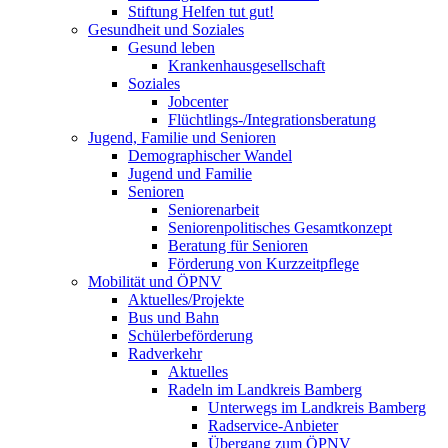
Stiftung Helfen tut gut!
Gesundheit und Soziales
Gesund leben
Krankenhausgesellschaft
Soziales
Jobcenter
Flüchtlings-/Integrationsberatung
Jugend, Familie und Senioren
Demographischer Wandel
Jugend und Familie
Senioren
Seniorenarbeit
Seniorenpolitisches Gesamtkonzept
Beratung für Senioren
Förderung von Kurzzeitpflege
Mobilität und ÖPNV
Aktuelles/Projekte
Bus und Bahn
Schülerbeförderung
Radverkehr
Aktuelles
Radeln im Landkreis Bamberg
Unterwegs im Landkreis Bamberg
Radservice-Anbieter
Übergang zum ÖPNV