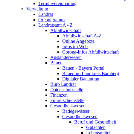
Terminvereinbarung
Verwaltung
Landrat
Organigramm
Landratsamt A - Z
Abfallwirtschaft
Abfallwirtschaft A-Z
Online Angebote
Infos im Web
Corona-Infos Abfallwirtschaft
Ausländerwesen
Bauen
Bauen - Bayern Portal
Bauen im Landkreis Bamberg
Digitaler Bauantrag
Büro Landrat
Datenschutzstelle
Finanzen
Führerscheinstelle
Gesundheitswesen
Badegewässer
Gesundheitswesen
Beruf und Gesundheit
Gutachten
Lebensmittel