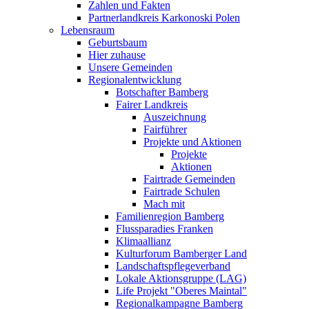
Zahlen und Fakten
Partnerlandkreis Karkonoski Polen
Lebensraum
Geburtsbaum
Hier zuhause
Unsere Gemeinden
Regionalentwicklung
Botschafter Bamberg
Fairer Landkreis
Auszeichnung
Fairführer
Projekte und Aktionen
Projekte
Aktionen
Fairtrade Gemeinden
Fairtrade Schulen
Mach mit
Familienregion Bamberg
Flussparadies Franken
Klimaallianz
Kulturforum Bamberger Land
Landschaftspflegeverband
Lokale Aktionsgruppe (LAG)
Life Projekt "Oberes Maintal"
Regionalkampagne Bamberg