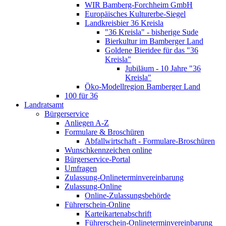
WIR Bamberg-Forchheim GmbH
Europäisches Kulturerbe-Siegel
Landkreisbier 36 Kreisla
"36 Kreisla" - bisherige Sude
Bierkultur im Bamberger Land
Goldene Bieridee für das "36
Kreisla"
Jubiläum - 10 Jahre "36
Kreisla"
Öko-Modellregion Bamberger Land
100 für 36
Landratsamt
Bürgerservice
Anliegen A-Z
Formulare & Broschüren
Abfallwirtschaft - Formulare-Broschüren
Wunschkennzeichen online
Bürgerservice-Portal
Umfragen
Zulassung-Onlineterminvereinbarung
Zulassung-Online
Online-Zulassungsbehörde
Führerschein-Online
Karteikartenabschrift
Führerschein-Onlineterminvereinbarung