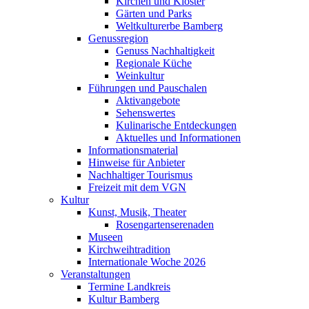
Kirchen und Klöster
Gärten und Parks
Weltkulturerbe Bamberg
Genussregion
Genuss Nachhaltigkeit
Regionale Küche
Weinkultur
Führungen und Pauschalen
Aktivangebote
Sehenswertes
Kulinarische Entdeckungen
Aktuelles und Informationen
Informationsmaterial
Hinweise für Anbieter
Nachhaltiger Tourismus
Freizeit mit dem VGN
Kultur
Kunst, Musik, Theater
Rosengartenserenaden
Museen
Kirchweihtradition
Internationale Woche 2026
Veranstaltungen
Termine Landkreis
Kultur Bamberg