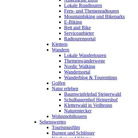
Lokale Rundtouren
Fern- und Themenradtouren
Mountainbiking und Bikeparks
E-Biking
Bett and Bike
Serviceanbieter
Radtourenportal
Klettern
Wandern
Lokale Wandertouren
Themenwanderwege
Nordic Walking
Wanderportal
Wanderblog & Tourentipps
Golfen
Natur erleben
Baumwipfelpfad Steigerwald
Schulbauernhof Heinershof
Kletterwald in Veilbronn
Naturentecker
Wohnmobiltouren
Sehenswertes
Tourismusfilm
Burgen und Schlösser