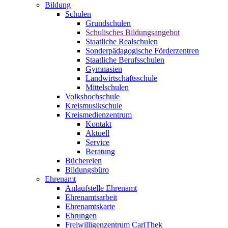
Bildung
Schulen
Grundschulen
Schulisches Bildungsangebot
Staatliche Realschulen
Sonderpädagogische Förderzentren
Staatliche Berufsschulen
Gymnasien
Landwirtschaftsschule
Mittelschulen
Volkshochschule
Kreismusikschule
Kreismedienzentrum
Kontakt
Aktuell
Service
Beratung
Büchereien
Bildungsbüro
Ehrenamt
Anlaufstelle Ehrenamt
Ehrenamtsarbeit
Ehrenamtskarte
Ehrungen
Freiwilligenzentrum CariThek