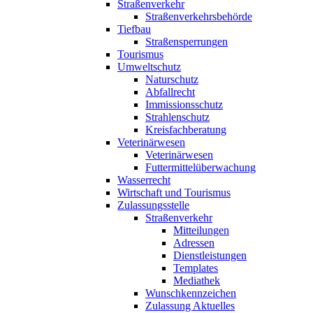
Straßenverkehr
Straßenverkehrsbehörde
Tiefbau
Straßensperrungen
Tourismus
Umweltschutz
Naturschutz
Abfallrecht
Immissionsschutz
Strahlenschutz
Kreisfachberatung
Veterinärwesen
Veterinärwesen
Futtermittelüberwachung
Wasserrecht
Wirtschaft und Tourismus
Zulassungsstelle
Straßenverkehr
Mitteilungen
Adressen
Dienstleistungen
Templates
Mediathek
Wunschkennzeichen
Zulassung Aktuelles