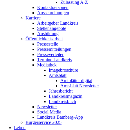
Zulassung A-Z
Kontaktpersonen
Ausschreibungen
Karriere
Arbeitgeber Landkreis
Stellenangebote
Ausbildung
Öffentlichkeitsarbeit
Pressestelle
Pressemitteilungen
Presseverteiler
Termine Landkreis
Mediathek
Imagebroschüre
Amtsblatt
Amtblätter digital
Amtsblatt Newsletter
Jahresbericht
Landkreismagazin
Landkreisbuch
Newsletter
Social Media
Landkreis Bamberg-App
Bürgerservice 2025
Leben