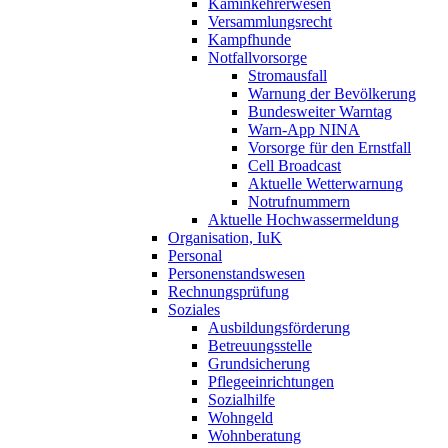
Kaminkehrerwesen
Versammlungsrecht
Kampfhunde
Notfallvorsorge
Stromausfall
Warnung der Bevölkerung
Bundesweiter Warntag
Warn-App NINA
Vorsorge für den Ernstfall
Cell Broadcast
Aktuelle Wetterwarnung
Notrufnummern
Aktuelle Hochwassermeldung
Organisation, IuK
Personal
Personenstandswesen
Rechnungsprüfung
Soziales
Ausbildungsförderung
Betreuungsstelle
Grundsicherung
Pflegeeinrichtungen
Sozialhilfe
Wohngeld
Wohnberatung