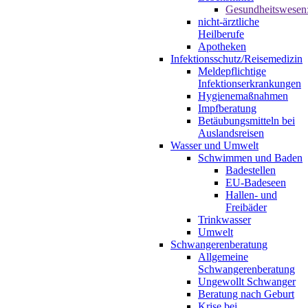
Gesundheitswesen
nicht-ärztliche
Heilberufe
Apotheken
Infektionsschutz/Reisemedizin
Meldepflichtige
Infektionserkrankungen
Hygienemaßnahmen
Impfberatung
Betäubungsmitteln bei
Auslandsreisen
Wasser und Umwelt
Schwimmen und Baden
Badestellen
EU-Badeseen
Hallen- und
Freibäder
Trinkwasser
Umwelt
Schwangerenberatung
Allgemeine
Schwangerenberatung
Ungewollt Schwanger
Beratung nach Geburt
Krise bei