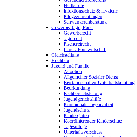
Heilberufe
Infektionsschutz & Hygiene
Pflegeeinrichtungen
Schwangerenberatung
Gewerbe, Jagd, Forst
Gewerberecht
Jagdrecht
Fischereirecht
Land-/ Forstwirtschaft
Gleichstellung
Hochbau
Jugend und Familie
Adoption
Allgemeiner Sozialer Dienst
Beistandschaften-Unterhaltsberatung
Beurkundung
Fachbereichsleitung
Jugendgerichtshilfe
Kommunale Jugendarbeit
Jugendschutz
Kindergarten
Koordinierender Kinderschutz
Tagespflege
Unterhaltsvorschuss