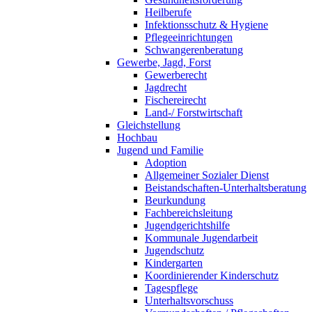
Heilberufe
Infektionsschutz & Hygiene
Pflegeeinrichtungen
Schwangerenberatung
Gewerbe, Jagd, Forst
Gewerberecht
Jagdrecht
Fischereirecht
Land-/ Forstwirtschaft
Gleichstellung
Hochbau
Jugend und Familie
Adoption
Allgemeiner Sozialer Dienst
Beistandschaften-Unterhaltsberatung
Beurkundung
Fachbereichsleitung
Jugendgerichtshilfe
Kommunale Jugendarbeit
Jugendschutz
Kindergarten
Koordinierender Kinderschutz
Tagespflege
Unterhaltsvorschuss