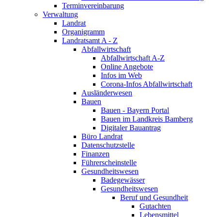
Terminvereinbarung
Verwaltung
Landrat
Organigramm
Landratsamt A - Z
Abfallwirtschaft
Abfallwirtschaft A-Z
Online Angebote
Infos im Web
Corona-Infos Abfallwirtschaft
Ausländerwesen
Bauen
Bauen - Bayern Portal
Bauen im Landkreis Bamberg
Digitaler Bauantrag
Büro Landrat
Datenschutzstelle
Finanzen
Führerscheinstelle
Gesundheitswesen
Badegewässer
Gesundheitswesen
Beruf und Gesundheit
Gutachten
Lebensmittel