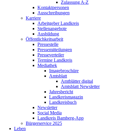
Zulassung A-Z
Kontaktpersonen
Ausschreibungen
Karriere
Arbeitgeber Landkreis
Stellenangebote
Ausbildung
Öffentlichkeitsarbeit
Pressestelle
Pressemitteilungen
Presseverteiler
Termine Landkreis
Mediathek
Imagebroschüre
Amtsblatt
Amtblätter digital
Amtsblatt Newsletter
Jahresbericht
Landkreismagazin
Landkreisbuch
Newsletter
Social Media
Landkreis Bamberg-App
Bürgerservice 2025
Leben