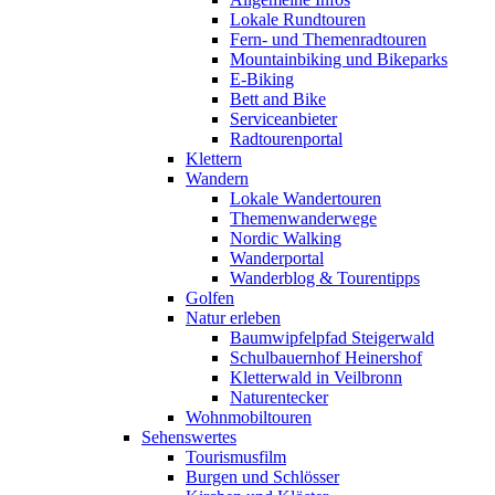
Lokale Rundtouren
Fern- und Themenradtouren
Mountainbiking und Bikeparks
E-Biking
Bett and Bike
Serviceanbieter
Radtourenportal
Klettern
Wandern
Lokale Wandertouren
Themenwanderwege
Nordic Walking
Wanderportal
Wanderblog & Tourentipps
Golfen
Natur erleben
Baumwipfelpfad Steigerwald
Schulbauernhof Heinershof
Kletterwald in Veilbronn
Naturentecker
Wohnmobiltouren
Sehenswertes
Tourismusfilm
Burgen und Schlösser