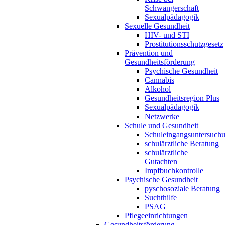
Schwangerschaft
Sexualpädagogik
Sexuelle Gesundheit
HIV- und STI
Prostitutionsschutzgesetz
Prävention und
Gesundheitsförderung
Psychische Gesundheit
Cannabis
Alkohol
Gesundheitsregion Plus
Sexualpädagogik
Netzwerke
Schule und Gesundheit
Schuleingangsuntersuch
schulärztliche Beratung
schulärztliche
Gutachten
Impfbuchkontrolle
Psychische Gesundheit
pyschosoziale Beratung
Suchthilfe
PSAG
Pflegeeinrichtungen
Gesundheitsförderung