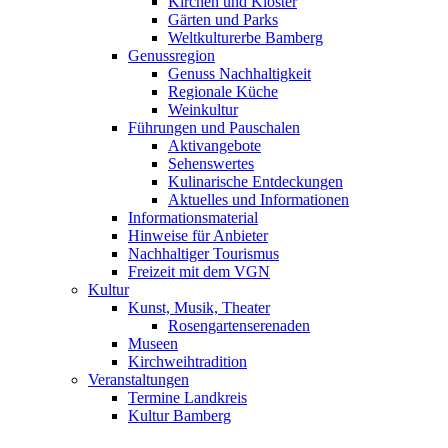
Kirchen und Klöster
Gärten und Parks
Weltkulturerbe Bamberg
Genussregion
Genuss Nachhaltigkeit
Regionale Küche
Weinkultur
Führungen und Pauschalen
Aktivangebote
Sehenswertes
Kulinarische Entdeckungen
Aktuelles und Informationen
Informationsmaterial
Hinweise für Anbieter
Nachhaltiger Tourismus
Freizeit mit dem VGN
Kultur
Kunst, Musik, Theater
Rosengartenserenaden
Museen
Kirchweihtradition
Veranstaltungen
Termine Landkreis
Kultur Bamberg