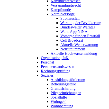
Kaminkehrerwesen
Versammlungsrecht
Kampfhunde
Notfallvorsorge
Stromausfall
Warnung der Bevölkerung
Bundesweiter Warntag
Warn-App NINA
Vorsorge für den Ernstfall
Cell Broadcast
Aktuelle Wetterwarnung
Notrufnummern
Aktuelle Hochwassermeldung
Organisation, IuK
Personal
Personenstandswesen
Rechnungsprüfung
Soziales
Ausbildungsförderung
Betreuungsstelle
Grundsicherung
Pflegeeinrichtungen
Sozialhilfe
Wohngeld
Wohnberatung