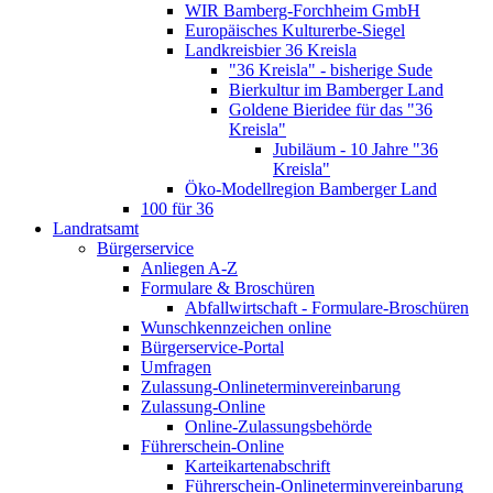
WIR Bamberg-Forchheim GmbH
Europäisches Kulturerbe-Siegel
Landkreisbier 36 Kreisla
"36 Kreisla" - bisherige Sude
Bierkultur im Bamberger Land
Goldene Bieridee für das "36
Kreisla"
Jubiläum - 10 Jahre "36
Kreisla"
Öko-Modellregion Bamberger Land
100 für 36
Landratsamt
Bürgerservice
Anliegen A-Z
Formulare & Broschüren
Abfallwirtschaft - Formulare-Broschüren
Wunschkennzeichen online
Bürgerservice-Portal
Umfragen
Zulassung-Onlineterminvereinbarung
Zulassung-Online
Online-Zulassungsbehörde
Führerschein-Online
Karteikartenabschrift
Führerschein-Onlineterminvereinbarung