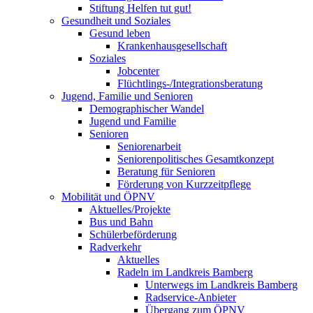
Stiftung Helfen tut gut!
Gesundheit und Soziales
Gesund leben
Krankenhausgesellschaft
Soziales
Jobcenter
Flüchtlings-/Integrationsberatung
Jugend, Familie und Senioren
Demographischer Wandel
Jugend und Familie
Senioren
Seniorenarbeit
Seniorenpolitisches Gesamtkonzept
Beratung für Senioren
Förderung von Kurzzeitpflege
Mobilität und ÖPNV
Aktuelles/Projekte
Bus und Bahn
Schülerbeförderung
Radverkehr
Aktuelles
Radeln im Landkreis Bamberg
Unterwegs im Landkreis Bamberg
Radservice-Anbieter
Übergang zum ÖPNV