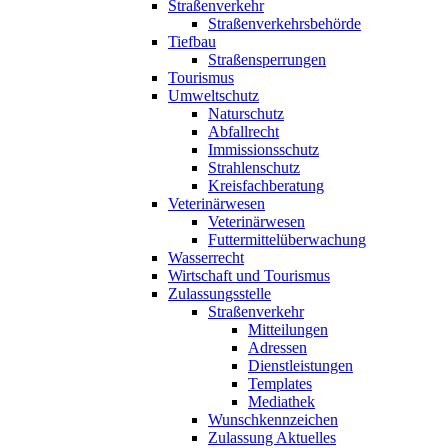
Straßenverkehr
Straßenverkehrsbehörde
Tiefbau
Straßensperrungen
Tourismus
Umweltschutz
Naturschutz
Abfallrecht
Immissionsschutz
Strahlenschutz
Kreisfachberatung
Veterinärwesen
Veterinärwesen
Futtermittelüberwachung
Wasserrecht
Wirtschaft und Tourismus
Zulassungsstelle
Straßenverkehr
Mitteilungen
Adressen
Dienstleistungen
Templates
Mediathek
Wunschkennzeichen
Zulassung Aktuelles