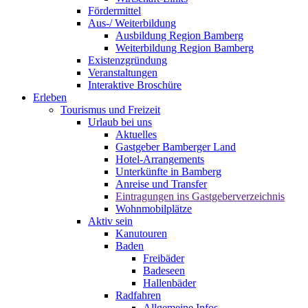
Fördermittel
Aus-/ Weiterbildung
Ausbildung Region Bamberg
Weiterbildung Region Bamberg
Existenzgründung
Veranstaltungen
Interaktive Broschüre
Erleben
Tourismus und Freizeit
Urlaub bei uns
Aktuelles
Gastgeber Bamberger Land
Hotel-Arrangements
Unterkünfte in Bamberg
Anreise und Transfer
Eintragungen ins Gastgeberverzeichnis
Wohnmobilplätze
Aktiv sein
Kanutouren
Baden
Freibäder
Badeseen
Hallenbäder
Radfahren
Allgemeine Infos