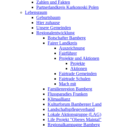
Zahlen und Fakten
Partnerlandkreis Karkonoski Polen
Lebensraum
Geburtsbaum
Hier zuhause
Unsere Gemeinden
Regionalentwicklung
Botschafter Bamberg
Fairer Landkreis
Auszeichnung
Fairführer
Projekte und Aktionen
Projekte
Aktionen
Fairtrade Gemeinden
Fairtrade Schulen
Mach mit
Familienregion Bamberg
Flussparadies Franken
Klimaallianz
Kulturforum Bamberger Land
Landschaftspflegeverband
Lokale Aktionsgruppe (LAG)
Life Projekt "Oberes Maintal"
Regionalkampagne Bamberg