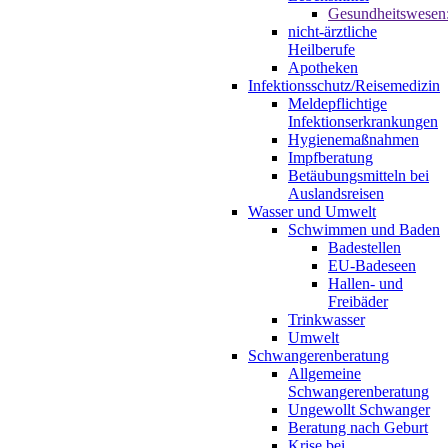
Gesundheitswesen
nicht-ärztliche
Heilberufe
Apotheken
Infektionsschutz/Reisemedizin
Meldepflichtige
Infektionserkrankungen
Hygienemaßnahmen
Impfberatung
Betäubungsmitteln bei
Auslandsreisen
Wasser und Umwelt
Schwimmen und Baden
Badestellen
EU-Badeseen
Hallen- und
Freibäder
Trinkwasser
Umwelt
Schwangerenberatung
Allgemeine
Schwangerenberatung
Ungewollt Schwanger
Beratung nach Geburt
Krise bei