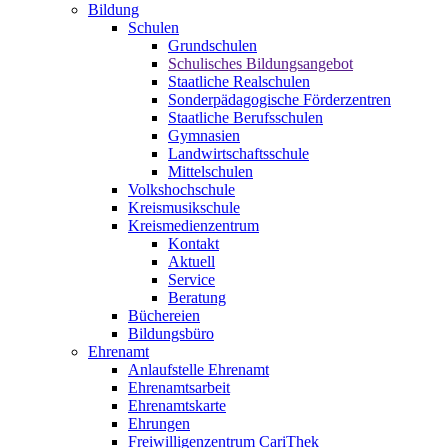
Bildung
Schulen
Grundschulen
Schulisches Bildungsangebot
Staatliche Realschulen
Sonderpädagogische Förderzentren
Staatliche Berufsschulen
Gymnasien
Landwirtschaftsschule
Mittelschulen
Volkshochschule
Kreismusikschule
Kreismedienzentrum
Kontakt
Aktuell
Service
Beratung
Büchereien
Bildungsbüro
Ehrenamt
Anlaufstelle Ehrenamt
Ehrenamtsarbeit
Ehrenamtskarte
Ehrungen
Freiwilligenzentrum CariThek