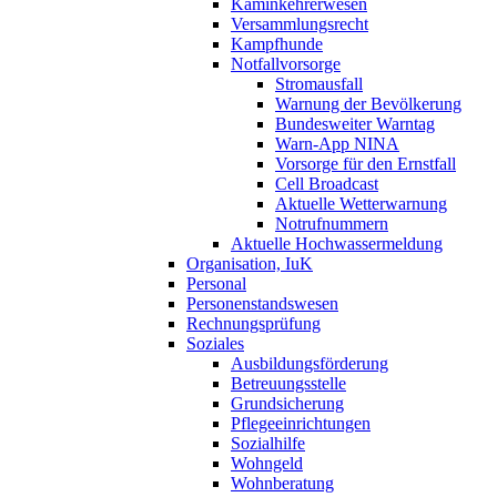
Kaminkehrerwesen
Versammlungsrecht
Kampfhunde
Notfallvorsorge
Stromausfall
Warnung der Bevölkerung
Bundesweiter Warntag
Warn-App NINA
Vorsorge für den Ernstfall
Cell Broadcast
Aktuelle Wetterwarnung
Notrufnummern
Aktuelle Hochwassermeldung
Organisation, IuK
Personal
Personenstandswesen
Rechnungsprüfung
Soziales
Ausbildungsförderung
Betreuungsstelle
Grundsicherung
Pflegeeinrichtungen
Sozialhilfe
Wohngeld
Wohnberatung