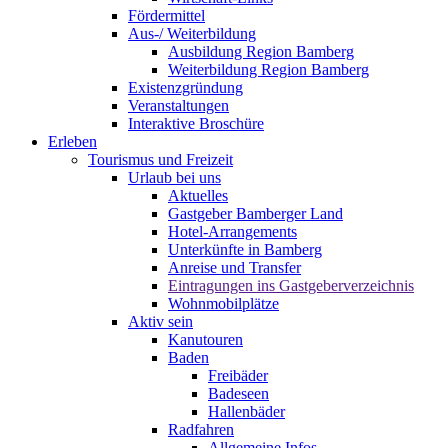
Fördermittel
Aus-/ Weiterbildung
Ausbildung Region Bamberg
Weiterbildung Region Bamberg
Existenzgründung
Veranstaltungen
Interaktive Broschüre
Erleben
Tourismus und Freizeit
Urlaub bei uns
Aktuelles
Gastgeber Bamberger Land
Hotel-Arrangements
Unterkünfte in Bamberg
Anreise und Transfer
Eintragungen ins Gastgeberverzeichnis
Wohnmobilplätze
Aktiv sein
Kanutouren
Baden
Freibäder
Badeseen
Hallenbäder
Radfahren
Allgemeine Infos