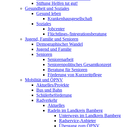
Stiftung Helfen tut gut!
Gesundheit und Soziales
Gesund leben
Krankenhausgesellschaft
Soziales
Jobcenter
Flüchtlings-/Integrationsberatung
Jugend, Familie und Senioren
Demographischer Wandel
Jugend und Familie
Senioren
Seniorenarbeit
Seniorenpolitisches Gesamtkonzept
Beratung für Senioren
Förderung von Kurzzeitpflege
Mobilität und ÖPNV
Aktuelles/Projekte
Bus und Bahn
Schülerbeförderung
Radverkehr
Aktuelles
Radeln im Landkreis Bamberg
Unterwegs im Landkreis Bamberg
Radservice-Anbieter
Übergang zum ÖPNV