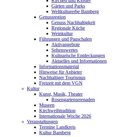
Kirchen und Klöster
Gärten und Parks
Weltkulturerbe Bamberg
Genussregion
Genuss Nachhaltigkeit
Regionale Küche
Weinkultur
Führungen und Pauschalen
Aktivangebote
Sehenswertes
Kulinarische Entdeckungen
Aktuelles und Informationen
Informationsmaterial
Hinweise für Anbieter
Nachhaltiger Tourismus
Freizeit mit dem VGN
Kultur
Kunst, Musik, Theater
Rosengartenserenaden
Museen
Kirchweihtradition
Internationale Woche 2026
Veranstaltungen
Termine Landkreis
Kultur Bamberg