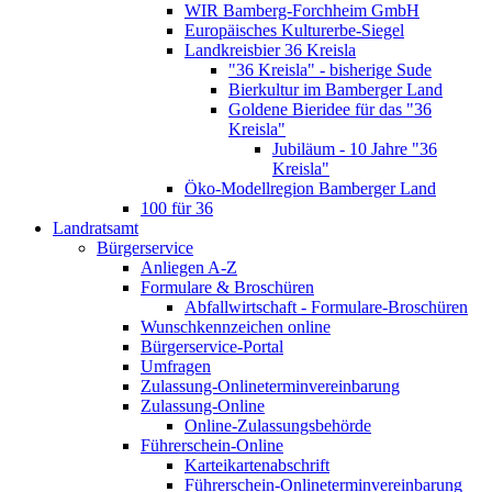
WIR Bamberg-Forchheim GmbH
Europäisches Kulturerbe-Siegel
Landkreisbier 36 Kreisla
"36 Kreisla" - bisherige Sude
Bierkultur im Bamberger Land
Goldene Bieridee für das "36
Kreisla"
Jubiläum - 10 Jahre "36
Kreisla"
Öko-Modellregion Bamberger Land
100 für 36
Landratsamt
Bürgerservice
Anliegen A-Z
Formulare & Broschüren
Abfallwirtschaft - Formulare-Broschüren
Wunschkennzeichen online
Bürgerservice-Portal
Umfragen
Zulassung-Onlineterminvereinbarung
Zulassung-Online
Online-Zulassungsbehörde
Führerschein-Online
Karteikartenabschrift
Führerschein-Onlineterminvereinbarung