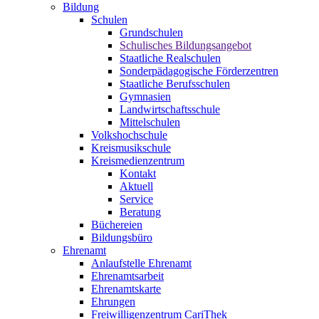
Bildung
Schulen
Grundschulen
Schulisches Bildungsangebot
Staatliche Realschulen
Sonderpädagogische Förderzentren
Staatliche Berufsschulen
Gymnasien
Landwirtschaftsschule
Mittelschulen
Volkshochschule
Kreismusikschule
Kreismedienzentrum
Kontakt
Aktuell
Service
Beratung
Büchereien
Bildungsbüro
Ehrenamt
Anlaufstelle Ehrenamt
Ehrenamtsarbeit
Ehrenamtskarte
Ehrungen
Freiwilligenzentrum CariThek