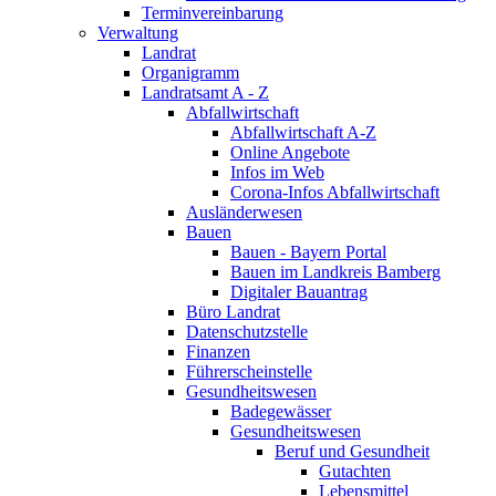
Terminvereinbarung
Verwaltung
Landrat
Organigramm
Landratsamt A - Z
Abfallwirtschaft
Abfallwirtschaft A-Z
Online Angebote
Infos im Web
Corona-Infos Abfallwirtschaft
Ausländerwesen
Bauen
Bauen - Bayern Portal
Bauen im Landkreis Bamberg
Digitaler Bauantrag
Büro Landrat
Datenschutzstelle
Finanzen
Führerscheinstelle
Gesundheitswesen
Badegewässer
Gesundheitswesen
Beruf und Gesundheit
Gutachten
Lebensmittel