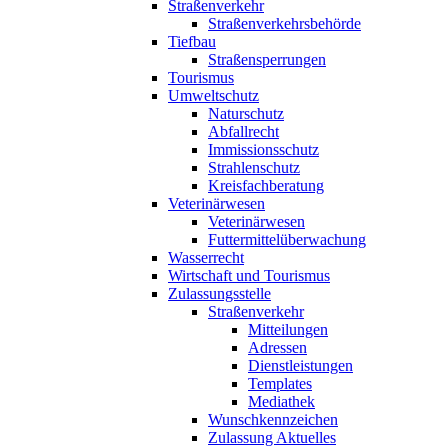
Straßenverkehr
Straßenverkehrsbehörde
Tiefbau
Straßensperrungen
Tourismus
Umweltschutz
Naturschutz
Abfallrecht
Immissionsschutz
Strahlenschutz
Kreisfachberatung
Veterinärwesen
Veterinärwesen
Futtermittelüberwachung
Wasserrecht
Wirtschaft und Tourismus
Zulassungsstelle
Straßenverkehr
Mitteilungen
Adressen
Dienstleistungen
Templates
Mediathek
Wunschkennzeichen
Zulassung Aktuelles