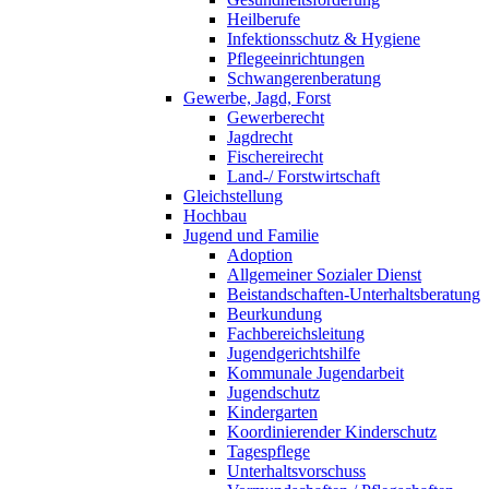
Heilberufe
Infektionsschutz & Hygiene
Pflegeeinrichtungen
Schwangerenberatung
Gewerbe, Jagd, Forst
Gewerberecht
Jagdrecht
Fischereirecht
Land-/ Forstwirtschaft
Gleichstellung
Hochbau
Jugend und Familie
Adoption
Allgemeiner Sozialer Dienst
Beistandschaften-Unterhaltsberatung
Beurkundung
Fachbereichsleitung
Jugendgerichtshilfe
Kommunale Jugendarbeit
Jugendschutz
Kindergarten
Koordinierender Kinderschutz
Tagespflege
Unterhaltsvorschuss