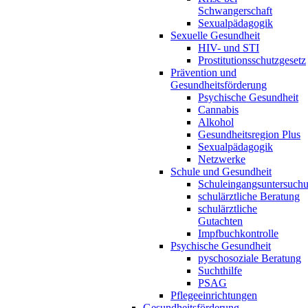
Schwangerschaft
Sexualpädagogik
Sexuelle Gesundheit
HIV- und STI
Prostitutionsschutzgesetz
Prävention und
Gesundheitsförderung
Psychische Gesundheit
Cannabis
Alkohol
Gesundheitsregion Plus
Sexualpädagogik
Netzwerke
Schule und Gesundheit
Schuleingangsuntersuch
schulärztliche Beratung
schulärztliche
Gutachten
Impfbuchkontrolle
Psychische Gesundheit
pyschosoziale Beratung
Suchthilfe
PSAG
Pflegeeinrichtungen
Gesundheitsförderung