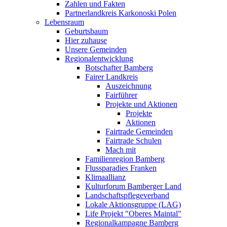
Zahlen und Fakten
Partnerlandkreis Karkonoski Polen
Lebensraum
Geburtsbaum
Hier zuhause
Unsere Gemeinden
Regionalentwicklung
Botschafter Bamberg
Fairer Landkreis
Auszeichnung
Fairführer
Projekte und Aktionen
Projekte
Aktionen
Fairtrade Gemeinden
Fairtrade Schulen
Mach mit
Familienregion Bamberg
Flussparadies Franken
Klimaallianz
Kulturforum Bamberger Land
Landschaftspflegeverband
Lokale Aktionsgruppe (LAG)
Life Projekt "Oberes Maintal"
Regionalkampagne Bamberg