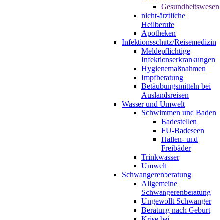
Gesundheitswesen
nicht-ärztliche
Heilberufe
Apotheken
Infektionsschutz/Reisemedizin
Meldepflichtige
Infektionserkrankungen
Hygienemaßnahmen
Impfberatung
Betäubungsmitteln bei
Auslandsreisen
Wasser und Umwelt
Schwimmen und Baden
Badestellen
EU-Badeseen
Hallen- und
Freibäder
Trinkwasser
Umwelt
Schwangerenberatung
Allgemeine
Schwangerenberatung
Ungewollt Schwanger
Beratung nach Geburt
Krise bei