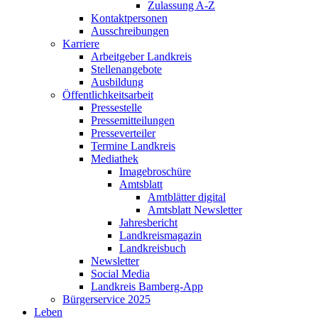
Zulassung A-Z
Kontaktpersonen
Ausschreibungen
Karriere
Arbeitgeber Landkreis
Stellenangebote
Ausbildung
Öffentlichkeitsarbeit
Pressestelle
Pressemitteilungen
Presseverteiler
Termine Landkreis
Mediathek
Imagebroschüre
Amtsblatt
Amtblätter digital
Amtsblatt Newsletter
Jahresbericht
Landkreismagazin
Landkreisbuch
Newsletter
Social Media
Landkreis Bamberg-App
Bürgerservice 2025
Leben