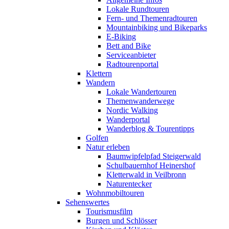
Lokale Rundtouren
Fern- und Themenradtouren
Mountainbiking und Bikeparks
E-Biking
Bett and Bike
Serviceanbieter
Radtourenportal
Klettern
Wandern
Lokale Wandertouren
Themenwanderwege
Nordic Walking
Wanderportal
Wanderblog & Tourentipps
Golfen
Natur erleben
Baumwipfelpfad Steigerwald
Schulbauernhof Heinershof
Kletterwald in Veilbronn
Naturentecker
Wohnmobiltouren
Sehenswertes
Tourismusfilm
Burgen und Schlösser