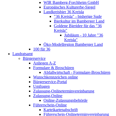
WIR Bamberg-Forchheim GmbH
Europäisches Kulturerbe-Siegel
Landkreisbier 36 Kreisla
"36 Kreisla" - bisherige Sude
Bierkultur im Bamberger Land
Goldene Bieridee für das "36
Kreisla"
Jubiläum - 10 Jahre "36
Kreisla"
Öko-Modellregion Bamberger Land
100 für 36
Landratsamt
Bürgerservice
Anliegen A-Z
Formulare & Broschüren
Abfallwirtschaft - Formulare-Broschüren
Wunschkennzeichen online
Bürgerservice-Portal
Umfragen
Zulassung-Onlineterminvereinbarung
Zulassung-Online
Online-Zulassungsbehörde
Führerschein-Online
Karteikartenabschrift
Führerschein-Onlineterminvereinbarung