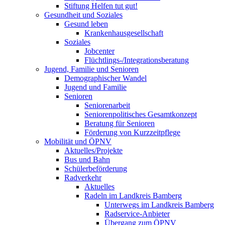
Stiftung Helfen tut gut!
Gesundheit und Soziales
Gesund leben
Krankenhausgesellschaft
Soziales
Jobcenter
Flüchtlings-/Integrationsberatung
Jugend, Familie und Senioren
Demographischer Wandel
Jugend und Familie
Senioren
Seniorenarbeit
Seniorenpolitisches Gesamtkonzept
Beratung für Senioren
Förderung von Kurzzeitpflege
Mobilität und ÖPNV
Aktuelles/Projekte
Bus und Bahn
Schülerbeförderung
Radverkehr
Aktuelles
Radeln im Landkreis Bamberg
Unterwegs im Landkreis Bamberg
Radservice-Anbieter
Übergang zum ÖPNV