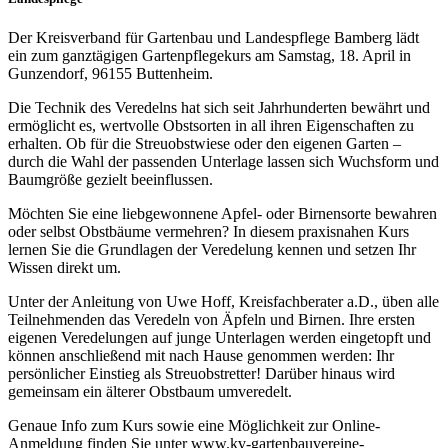
Der Kreisverband für Gartenbau und Landespflege Bamberg lädt
ein zum ganztägigen Gartenpflegekurs am Samstag, 18. April in
Gunzendorf, 96155 Buttenheim.
Die Technik des Veredelns hat sich seit Jahrhunderten bewährt und
ermöglicht es, wertvolle Obstsorten in all ihren Eigenschaften zu
erhalten. Ob für die Streuobstwiese oder den eigenen Garten –
durch die Wahl der passenden Unterlage lassen sich Wuchsform und
Baumgröße gezielt beeinflussen.
Möchten Sie eine liebgewonnene Apfel- oder Birnensorte bewahren
oder selbst Obstbäume vermehren? In diesem praxisnahen Kurs
lernen Sie die Grundlagen der Veredelung kennen und setzen Ihr
Wissen direkt um.
Unter der Anleitung von Uwe Hoff, Kreisfachberater a.D., üben alle
Teilnehmenden das Veredeln von Äpfeln und Birnen. Ihre ersten
eigenen Veredelungen auf junge Unterlagen werden eingetopft und
können anschließend mit nach Hause genommen werden: Ihr
persönlicher Einstieg als Streuobstretter! Darüber hinaus wird
gemeinsam ein älterer Obstbaum umveredelt.
Genaue Info zum Kurs sowie eine Möglichkeit zur Online-
Anmeldung finden Sie unter www.kv-gartenbauvereine-