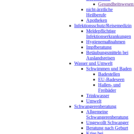
Gesundheitswesen
nicht-ärztliche
Heilberufe
Apotheken
Infektionsschutz/Reisemedizin
Meldepflichtige
Infektionserkrankungen
Hygienemaßnahmen
Impfberatung
Betäubungsmitteln bei
Auslandsreisen
Wasser und Umwelt
Schwimmen und Baden
Badestellen
EU-Badeseen
Hallen- und
Freibäder
Trinkwasser
Umwelt
Schwangerenberatung
Allgemeine
Schwangerenberatung
Ungewollt Schwanger
Beratung nach Geburt
Krise bei