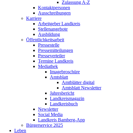
Zulassung A-Z
Kontaktpersonen
Ausschreibungen
Karriere
Arbeitgeber Landkreis
Stellenangebote
Ausbildung
Öffentlichkeitsarbeit
Pressestelle
Pressemitteilungen
Presseverteiler
Termine Landkreis
Mediathek
Imagebroschüre
Amtsblatt
Amtblätter digital
Amtsblatt Newsletter
Jahresbericht
Landkreismagazin
Landkreisbuch
Newsletter
Social Media
Landkreis Bamberg-App
Bürgerservice 2025
Leben