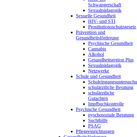
Schwangerschaft
Sexualpädagogik
Sexuelle Gesundheit
HIV- und STI
Prostitutionsschutzgesetz
Prävention und
Gesundheitsförderung
Psychische Gesundheit
Cannabis
Alkohol
Gesundheitsregion Plus
Sexualpädagogik
Netzwerke
Schule und Gesundheit
Schuleingangsuntersuch
schulärztliche Beratung
schulärztliche
Gutachten
Impfbuchkontrolle
Psychische Gesundheit
pyschosoziale Beratung
Suchthilfe
PSAG
Pflegeeinrichtungen
Gesundheitsförderung