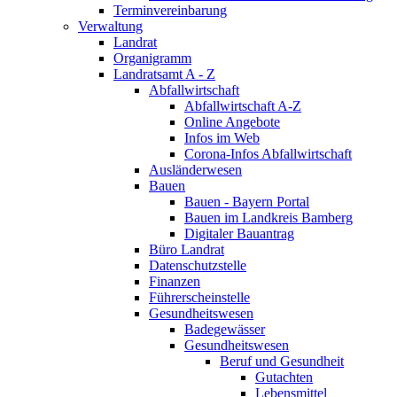
Terminvereinbarung
Verwaltung
Landrat
Organigramm
Landratsamt A - Z
Abfallwirtschaft
Abfallwirtschaft A-Z
Online Angebote
Infos im Web
Corona-Infos Abfallwirtschaft
Ausländerwesen
Bauen
Bauen - Bayern Portal
Bauen im Landkreis Bamberg
Digitaler Bauantrag
Büro Landrat
Datenschutzstelle
Finanzen
Führerscheinstelle
Gesundheitswesen
Badegewässer
Gesundheitswesen
Beruf und Gesundheit
Gutachten
Lebensmittel