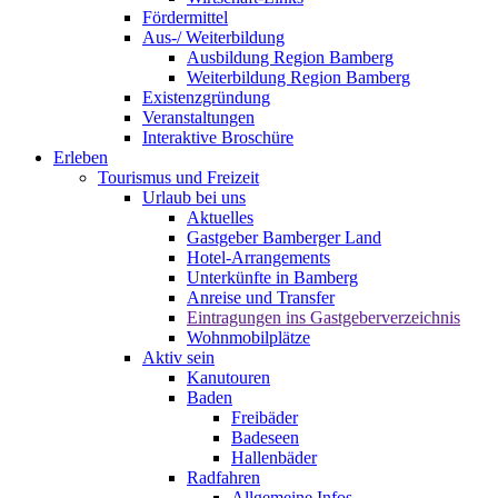
Fördermittel
Aus-/ Weiterbildung
Ausbildung Region Bamberg
Weiterbildung Region Bamberg
Existenzgründung
Veranstaltungen
Interaktive Broschüre
Erleben
Tourismus und Freizeit
Urlaub bei uns
Aktuelles
Gastgeber Bamberger Land
Hotel-Arrangements
Unterkünfte in Bamberg
Anreise und Transfer
Eintragungen ins Gastgeberverzeichnis
Wohnmobilplätze
Aktiv sein
Kanutouren
Baden
Freibäder
Badeseen
Hallenbäder
Radfahren
Allgemeine Infos