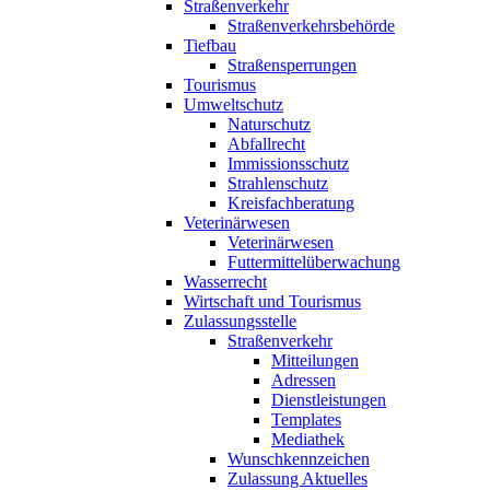
Straßenverkehr
Straßenverkehrsbehörde
Tiefbau
Straßensperrungen
Tourismus
Umweltschutz
Naturschutz
Abfallrecht
Immissionsschutz
Strahlenschutz
Kreisfachberatung
Veterinärwesen
Veterinärwesen
Futtermittelüberwachung
Wasserrecht
Wirtschaft und Tourismus
Zulassungsstelle
Straßenverkehr
Mitteilungen
Adressen
Dienstleistungen
Templates
Mediathek
Wunschkennzeichen
Zulassung Aktuelles