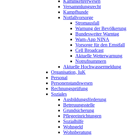
Kaminkehrerwesen
Versammlungsrecht
Kampfhunde
Notfallvorsorge
Stromausfall
Warnung der Bevölkerung
Bundesweiter Warntag
Warn-App NINA
Vorsorge für den Ernstfall
Cell Broadcast
Aktuelle Wetterwarnung
Notrufnummern
Aktuelle Hochwassermeldung
Organisation, IuK
Personal
Personenstandswesen
Rechnungsprüfung
Soziales
Ausbildungsförderung
Betreuungsstelle
Grundsicherung
Pflegeeinrichtungen
Sozialhilfe
Wohngeld
Wohnberatung