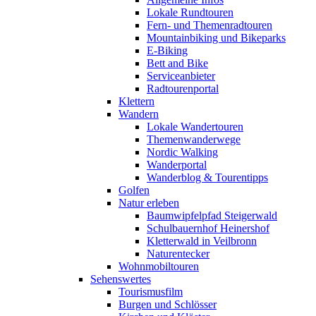
Lokale Rundtouren
Fern- und Themenradtouren
Mountainbiking und Bikeparks
E-Biking
Bett and Bike
Serviceanbieter
Radtourenportal
Klettern
Wandern
Lokale Wandertouren
Themenwanderwege
Nordic Walking
Wanderportal
Wanderblog & Tourentipps
Golfen
Natur erleben
Baumwipfelpfad Steigerwald
Schulbauernhof Heinershof
Kletterwald in Veilbronn
Naturentecker
Wohnmobiltouren
Sehenswertes
Tourismusfilm
Burgen und Schlösser