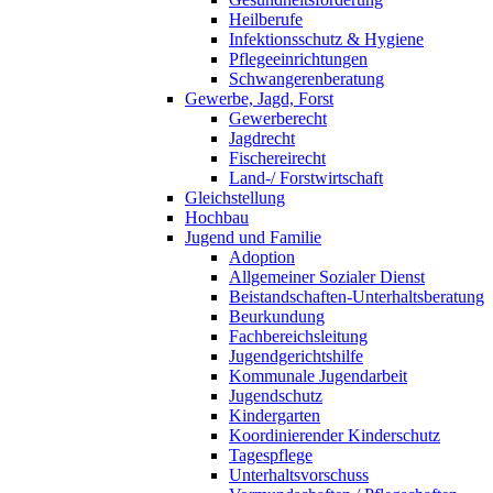
Heilberufe
Infektionsschutz & Hygiene
Pflegeeinrichtungen
Schwangerenberatung
Gewerbe, Jagd, Forst
Gewerberecht
Jagdrecht
Fischereirecht
Land-/ Forstwirtschaft
Gleichstellung
Hochbau
Jugend und Familie
Adoption
Allgemeiner Sozialer Dienst
Beistandschaften-Unterhaltsberatung
Beurkundung
Fachbereichsleitung
Jugendgerichtshilfe
Kommunale Jugendarbeit
Jugendschutz
Kindergarten
Koordinierender Kinderschutz
Tagespflege
Unterhaltsvorschuss