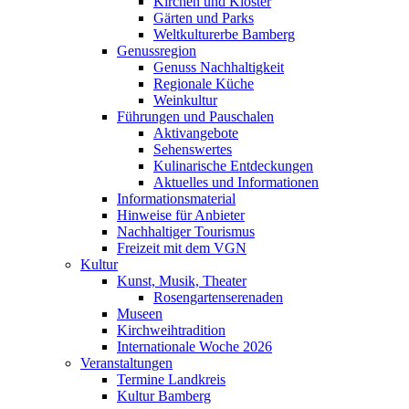
Kirchen und Klöster
Gärten und Parks
Weltkulturerbe Bamberg
Genussregion
Genuss Nachhaltigkeit
Regionale Küche
Weinkultur
Führungen und Pauschalen
Aktivangebote
Sehenswertes
Kulinarische Entdeckungen
Aktuelles und Informationen
Informationsmaterial
Hinweise für Anbieter
Nachhaltiger Tourismus
Freizeit mit dem VGN
Kultur
Kunst, Musik, Theater
Rosengartenserenaden
Museen
Kirchweihtradition
Internationale Woche 2026
Veranstaltungen
Termine Landkreis
Kultur Bamberg