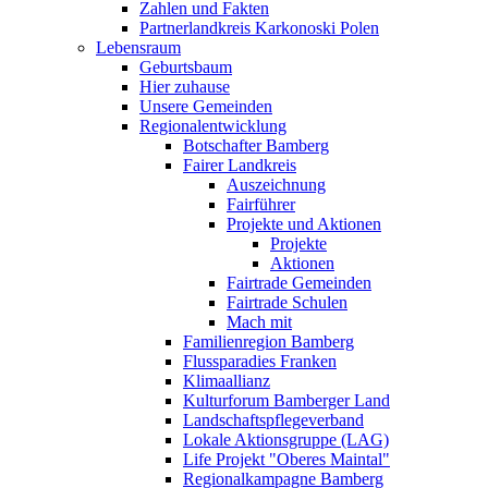
Zahlen und Fakten
Partnerlandkreis Karkonoski Polen
Lebensraum
Geburtsbaum
Hier zuhause
Unsere Gemeinden
Regionalentwicklung
Botschafter Bamberg
Fairer Landkreis
Auszeichnung
Fairführer
Projekte und Aktionen
Projekte
Aktionen
Fairtrade Gemeinden
Fairtrade Schulen
Mach mit
Familienregion Bamberg
Flussparadies Franken
Klimaallianz
Kulturforum Bamberger Land
Landschaftspflegeverband
Lokale Aktionsgruppe (LAG)
Life Projekt "Oberes Maintal"
Regionalkampagne Bamberg