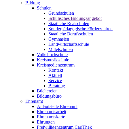
Bildung
Schulen
Grundschulen
Schulisches Bildungsangebot
Staatliche Realschulen
Sonderpädagogische Förderzentren
Staatliche Berufsschulen
Gymnasien
Landwirtschaftsschule
Mittelschulen
Volkshochschule
Kreismusikschule
Kreismedienzentrum
Kontakt
Aktuell
Service
Beratung
Büchereien
Bildungsbüro
Ehrenamt
Anlaufstelle Ehrenamt
Ehrenamtsarbeit
Ehrenamtskarte
Ehrungen
Freiwilligenzentrum CariThek