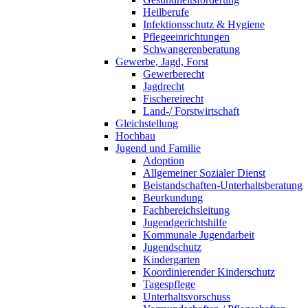
Heilberufe
Infektionsschutz & Hygiene
Pflegeeinrichtungen
Schwangerenberatung
Gewerbe, Jagd, Forst
Gewerberecht
Jagdrecht
Fischereirecht
Land-/ Forstwirtschaft
Gleichstellung
Hochbau
Jugend und Familie
Adoption
Allgemeiner Sozialer Dienst
Beistandschaften-Unterhaltsberatung
Beurkundung
Fachbereichsleitung
Jugendgerichtshilfe
Kommunale Jugendarbeit
Jugendschutz
Kindergarten
Koordinierender Kinderschutz
Tagespflege
Unterhaltsvorschuss