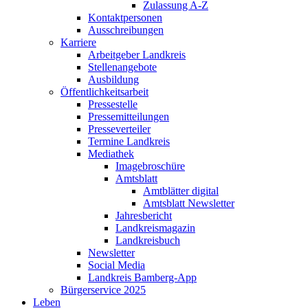
Zulassung A-Z
Kontaktpersonen
Ausschreibungen
Karriere
Arbeitgeber Landkreis
Stellenangebote
Ausbildung
Öffentlichkeitsarbeit
Pressestelle
Pressemitteilungen
Presseverteiler
Termine Landkreis
Mediathek
Imagebroschüre
Amtsblatt
Amtblätter digital
Amtsblatt Newsletter
Jahresbericht
Landkreismagazin
Landkreisbuch
Newsletter
Social Media
Landkreis Bamberg-App
Bürgerservice 2025
Leben