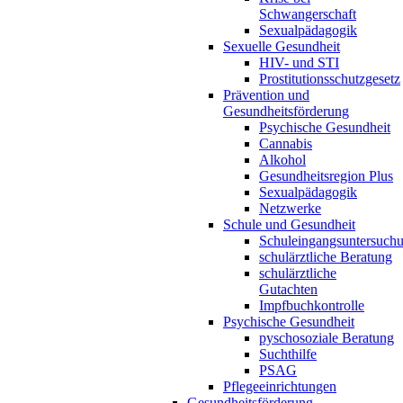
Schwangerschaft
Sexualpädagogik
Sexuelle Gesundheit
HIV- und STI
Prostitutionsschutzgesetz
Prävention und
Gesundheitsförderung
Psychische Gesundheit
Cannabis
Alkohol
Gesundheitsregion Plus
Sexualpädagogik
Netzwerke
Schule und Gesundheit
Schuleingangsuntersuch
schulärztliche Beratung
schulärztliche
Gutachten
Impfbuchkontrolle
Psychische Gesundheit
pyschosoziale Beratung
Suchthilfe
PSAG
Pflegeeinrichtungen
Gesundheitsförderung