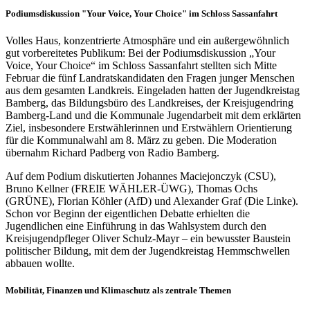
Podiumsdiskussion "Your Voice, Your Choice" im Schloss Sassanfahrt
Volles Haus, konzentrierte Atmosphäre und ein außergewöhnlich
gut vorbereitetes Publikum: Bei der Podiumsdiskussion „Your
Voice, Your Choice“ im Schloss Sassanfahrt stellten sich Mitte
Februar die fünf Landratskandidaten den Fragen junger Menschen
aus dem gesamten Landkreis. Eingeladen hatten der Jugendkreistag
Bamberg, das Bildungsbüro des Landkreises, der Kreisjugendring
Bamberg-Land und die Kommunale Jugendarbeit mit dem erklärten
Ziel, insbesondere Erstwählerinnen und Erstwählern Orientierung
für die Kommunalwahl am 8. März zu geben. Die Moderation
übernahm Richard Padberg von Radio Bamberg.
Auf dem Podium diskutierten Johannes Maciejonczyk (CSU),
Bruno Kellner (FREIE WÄHLER-ÜWG), Thomas Ochs
(GRÜNE), Florian Köhler (AfD) und Alexander Graf (Die Linke).
Schon vor Beginn der eigentlichen Debatte erhielten die
Jugendlichen eine Einführung in das Wahlsystem durch den
Kreisjugendpfleger Oliver Schulz-Mayr – ein bewusster Baustein
politischer Bildung, mit dem der Jugendkreistag Hemmschwellen
abbauen wollte.
Mobilität, Finanzen und Klimaschutz als zentrale Themen