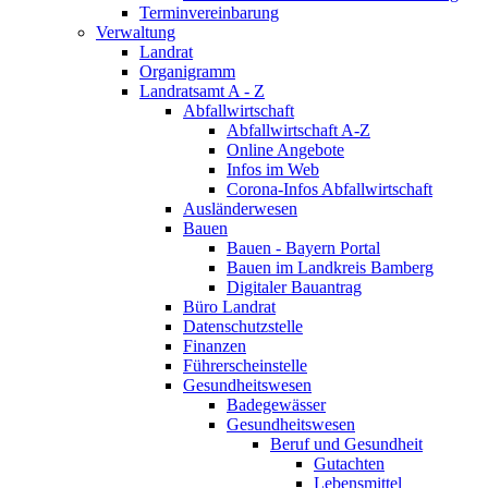
Terminvereinbarung
Verwaltung
Landrat
Organigramm
Landratsamt A - Z
Abfallwirtschaft
Abfallwirtschaft A-Z
Online Angebote
Infos im Web
Corona-Infos Abfallwirtschaft
Ausländerwesen
Bauen
Bauen - Bayern Portal
Bauen im Landkreis Bamberg
Digitaler Bauantrag
Büro Landrat
Datenschutzstelle
Finanzen
Führerscheinstelle
Gesundheitswesen
Badegewässer
Gesundheitswesen
Beruf und Gesundheit
Gutachten
Lebensmittel