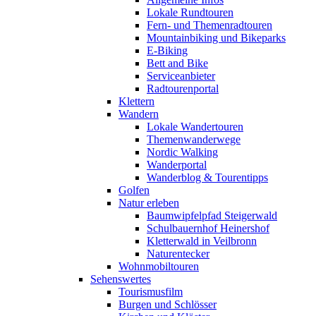
Lokale Rundtouren
Fern- und Themenradtouren
Mountainbiking und Bikeparks
E-Biking
Bett and Bike
Serviceanbieter
Radtourenportal
Klettern
Wandern
Lokale Wandertouren
Themenwanderwege
Nordic Walking
Wanderportal
Wanderblog & Tourentipps
Golfen
Natur erleben
Baumwipfelpfad Steigerwald
Schulbauernhof Heinershof
Kletterwald in Veilbronn
Naturentecker
Wohnmobiltouren
Sehenswertes
Tourismusfilm
Burgen und Schlösser