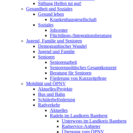
Stiftung Helfen tut gut!
Gesundheit und Soziales
Gesund leben
Krankenhausgesellschaft
Soziales
Jobcenter
Flüchtlings-/Integrationsberatung
Jugend, Familie und Senioren
Demographischer Wandel
Jugend und Familie
Senioren
Seniorenarbeit
Seniorenpolitisches Gesamtkonzept
Beratung für Senioren
Förderung von Kurzzeitpflege
Mobilität und ÖPNV
Aktuelles/Projekte
Bus und Bahn
Schülerbeförderung
Radverkehr
Aktuelles
Radeln im Landkreis Bamberg
Unterwegs im Landkreis Bamberg
Radservice-Anbieter
Übergang zum ÖPNV