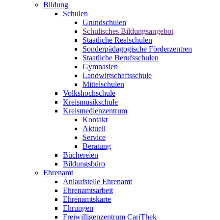
Bildung
Schulen
Grundschulen
Schulisches Bildungsangebot
Staatliche Realschulen
Sonderpädagogische Förderzentren
Staatliche Berufsschulen
Gymnasien
Landwirtschaftsschule
Mittelschulen
Volkshochschule
Kreismusikschule
Kreismedienzentrum
Kontakt
Aktuell
Service
Beratung
Büchereien
Bildungsbüro
Ehrenamt
Anlaufstelle Ehrenamt
Ehrenamtsarbeit
Ehrenamtskarte
Ehrungen
Freiwilligenzentrum CariThek