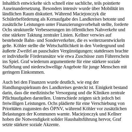
Inhaltlich entwickelte sich schnell eine sachliche, teils pointierte
Auseinandersetzung. Besonders intensiv wurde über Mobilität im
ländlichen Raum diskutiert. Während Maciejonczyk die
Schülerbeförderung als Kernaufgabe des Landkreises betonte und
zusätzliche Leistungen unter Finanzierungsvorbehalt stellte, forderte
Ochs strukturelle Verbesserungen im öffentlichen Nahverkehr und
eine stärkere Taktung zentraler Linien. Kellner verwies auf
bestehende Bahn- und Sonderverkehre, die es weiterzuentwickeln
gelte. Köhler stellte die Wirtschaftlichkeit in den Vordergrund und
äußerte Zweifel an pauschalen Vergünstigungen; stattdessen brachte
er individuelle Förderansätze wie etwa Zuschüsse zum Führerschein
ins Spiel. Graf wiederum argumentierte für eine stärkere soziale
Staffelung und niederschwellige Angebote für junge Menschen mit
geringem Einkommen.
Auch bei den Finanzen wurde deutlich, wie eng der
Handlungsspielraum des Landkreises gesteckt ist. Einigkeit bestand
darin, dass die medizinische Versorgung und die Kliniken zentrale
Pflichtaufgaben darstellen. Unterschiede zeigten sich jedoch bei
freiwilligen Leistungen. Ochs plädierte für eine Verschiebung von
Prioritäten zugunsten des ÖPNV, während Köhler vor zusätzlichen
Belastungen der Kommunen warnte. Maciejonczyk und Kellner
hoben die Notwendigkeit solider Haushaltsführung hervor, Graf
setzte stärkere soziale Akzente.