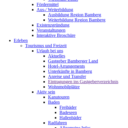
Fördermittel
Aus-/ Weiterbildung
Ausbildung Region Bamberg
Weiterbildung Region Bamberg
Existenzgründung
Veranstaltungen
Interaktive Broschüre
Erleben
Tourismus und Freizeit
Urlaub bei uns
Aktuelles
Gastgeber Bamberger Land
Hotel-Arrangements
Unterkünfte in Bamberg
Anreise und Transfer
Eintragungen ins Gastgeberverzeichnis
Wohnmobilplätze
Aktiv sein
Kanutouren
Baden
Freibäder
Badeseen
Hallenbäder
Radfahren
Allgemeine Infos