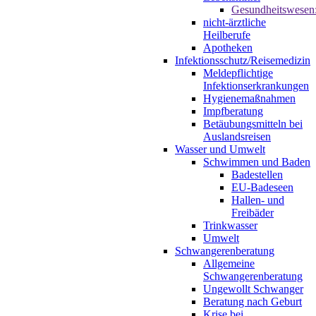
Gesundheitswesen
nicht-ärztliche
Heilberufe
Apotheken
Infektionsschutz/Reisemedizin
Meldepflichtige
Infektionserkrankungen
Hygienemaßnahmen
Impfberatung
Betäubungsmitteln bei
Auslandsreisen
Wasser und Umwelt
Schwimmen und Baden
Badestellen
EU-Badeseen
Hallen- und
Freibäder
Trinkwasser
Umwelt
Schwangerenberatung
Allgemeine
Schwangerenberatung
Ungewollt Schwanger
Beratung nach Geburt
Krise bei