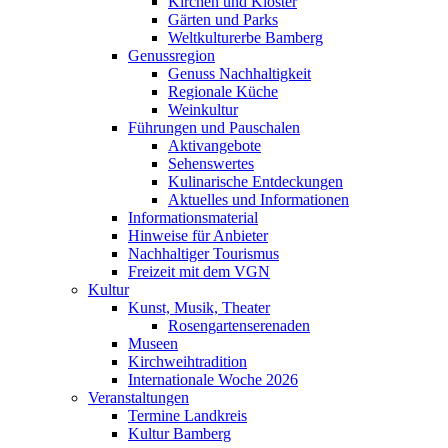
Kirchen und Klöster
Gärten und Parks
Weltkulturerbe Bamberg
Genussregion
Genuss Nachhaltigkeit
Regionale Küche
Weinkultur
Führungen und Pauschalen
Aktivangebote
Sehenswertes
Kulinarische Entdeckungen
Aktuelles und Informationen
Informationsmaterial
Hinweise für Anbieter
Nachhaltiger Tourismus
Freizeit mit dem VGN
Kultur
Kunst, Musik, Theater
Rosengartenserenaden
Museen
Kirchweihtradition
Internationale Woche 2026
Veranstaltungen
Termine Landkreis
Kultur Bamberg