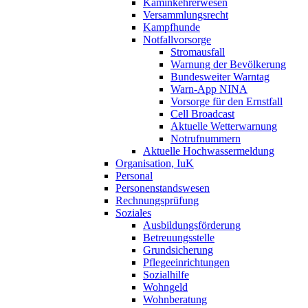
Kaminkehrerwesen
Versammlungsrecht
Kampfhunde
Notfallvorsorge
Stromausfall
Warnung der Bevölkerung
Bundesweiter Warntag
Warn-App NINA
Vorsorge für den Ernstfall
Cell Broadcast
Aktuelle Wetterwarnung
Notrufnummern
Aktuelle Hochwassermeldung
Organisation, IuK
Personal
Personenstandswesen
Rechnungsprüfung
Soziales
Ausbildungsförderung
Betreuungsstelle
Grundsicherung
Pflegeeinrichtungen
Sozialhilfe
Wohngeld
Wohnberatung