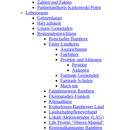
Zahlen und Fakten
Partnerlandkreis Karkonoski Polen
Lebensraum
Geburtsbaum
Hier zuhause
Unsere Gemeinden
Regionalentwicklung
Botschafter Bamberg
Fairer Landkreis
Auszeichnung
Fairführer
Projekte und Aktionen
Projekte
Aktionen
Fairtrade Gemeinden
Fairtrade Schulen
Mach mit
Familienregion Bamberg
Flussparadies Franken
Klimaallianz
Kulturforum Bamberger Land
Landschaftspflegeverband
Lokale Aktionsgruppe (LAG)
Life Projekt "Oberes Maintal"
Regionalkampagne Bamberg