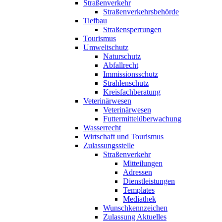
Straßenverkehr
Straßenverkehrsbehörde
Tiefbau
Straßensperrungen
Tourismus
Umweltschutz
Naturschutz
Abfallrecht
Immissionsschutz
Strahlenschutz
Kreisfachberatung
Veterinärwesen
Veterinärwesen
Futtermittelüberwachung
Wasserrecht
Wirtschaft und Tourismus
Zulassungsstelle
Straßenverkehr
Mitteilungen
Adressen
Dienstleistungen
Templates
Mediathek
Wunschkennzeichen
Zulassung Aktuelles