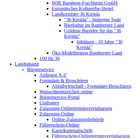
WIR Bamberg-Forchheim GmbH
Europäisches Kulturerbe-Siegel
Landkreisbier 36 Kreisla
"36 Kreisla" - bisherige Sude
Bierkultur im Bamberger Land
Goldene Bieridee für das "36
Kreisla"
Jubiläum - 10 Jahre "36
Kreisla"
Öko-Modellregion Bamberger Land
100 für 36
Landratsamt
Bürgerservice
Anliegen A-Z
Formulare & Broschüren
Abfallwirtschaft - Formulare-Broschüren
Wunschkennzeichen online
Bürgerservice-Portal
Umfragen
Zulassung-Onlineterminvereinbarung
Zulassung-Online
Online-Zulassungsbehörde
Führerschein-Online
Karteikartenabschrift
Führerschein-Onlineterminvereinbarung