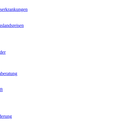
nserkrankungen
slandsreisen
der
beratung
ft
derung