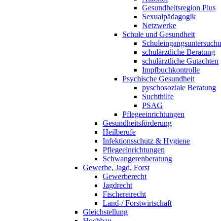
Gesundheitsregion Plus
Sexualpädagogik
Netzwerke
Schule und Gesundheit
Schuleingangsuntersuch
schulärztliche Beratung
schulärztliche Gutachten
Impfbuchkontrolle
Psychische Gesundheit
pyschosoziale Beratung
Suchthilfe
PSAG
Pflegeeinrichtungen
Gesundheitsförderung
Heilberufe
Infektionsschutz & Hygiene
Pflegeeinrichtungen
Schwangerenberatung
Gewerbe, Jagd, Forst
Gewerberecht
Jagdrecht
Fischereirecht
Land-/ Forstwirtschaft
Gleichstellung
Hochbau