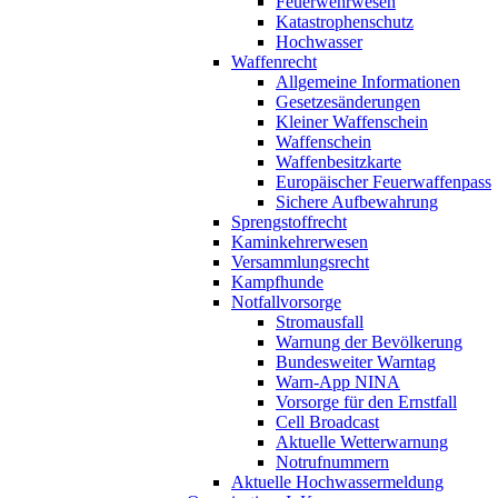
Feuerwehrwesen
Katastrophenschutz
Hochwasser
Waffenrecht
Allgemeine Informationen
Gesetzesänderungen
Kleiner Waffenschein
Waffenschein
Waffenbesitzkarte
Europäischer Feuerwaffenpass
Sichere Aufbewahrung
Sprengstoffrecht
Kaminkehrerwesen
Versammlungsrecht
Kampfhunde
Notfallvorsorge
Stromausfall
Warnung der Bevölkerung
Bundesweiter Warntag
Warn-App NINA
Vorsorge für den Ernstfall
Cell Broadcast
Aktuelle Wetterwarnung
Notrufnummern
Aktuelle Hochwassermeldung