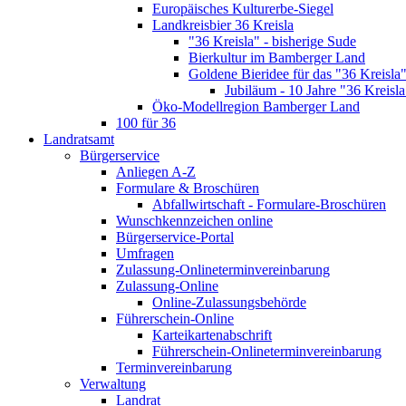
Europäisches Kulturerbe-Siegel
Landkreisbier 36 Kreisla
"36 Kreisla" - bisherige Sude
Bierkultur im Bamberger Land
Goldene Bieridee für das "36 Kreisla
Jubiläum - 10 Jahre "36 Kreisla
Öko-Modellregion Bamberger Land
100 für 36
Landratsamt
Bürgerservice
Anliegen A-Z
Formulare & Broschüren
Abfallwirtschaft - Formulare-Broschüren
Wunschkennzeichen online
Bürgerservice-Portal
Umfragen
Zulassung-Onlineterminvereinbarung
Zulassung-Online
Online-Zulassungsbehörde
Führerschein-Online
Karteikartenabschrift
Führerschein-Onlineterminvereinbarung
Terminvereinbarung
Verwaltung
Landrat