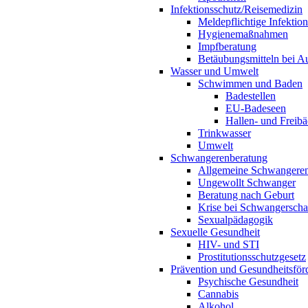
Infektionsschutz/Reisemedizin
Meldepflichtige Infektio
Hygienemaßnahmen
Impfberatung
Betäubungsmitteln bei Au
Wasser und Umwelt
Schwimmen und Baden
Badestellen
EU-Badeseen
Hallen- und Freibä
Trinkwasser
Umwelt
Schwangerenberatung
Allgemeine Schwangeren
Ungewollt Schwanger
Beratung nach Geburt
Krise bei Schwangerscha
Sexualpädagogik
Sexuelle Gesundheit
HIV- und STI
Prostitutionsschutzgesetz
Prävention und Gesundheitsför
Psychische Gesundheit
Cannabis
Alkohol