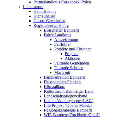
Partnerlandkreis Karkonoski Polen
Lebensraum
Geburtsbaum
Hier zuhause
Unsere Gemeinden
Regionalentwicklung
Botschafter Bamberg
Fairer Landkreis
Auszeichnung
Fairführer
Projekte und Aktionen
Projekte
Aktionen
Fairtrade Gemeinden
Fairtrade Schulen
Mach mit
Familienregion Bamberg
Flussparadies Franken
Klimaallianz
Kulturforum Bamberger Land
Landschaftspflegeverband
Lokale Aktionsgruppe (LAG)
Life Projekt "Oberes Maintal"
Regionalkampagne Bamberg
WIR Bamberg-Forchheim GmbH