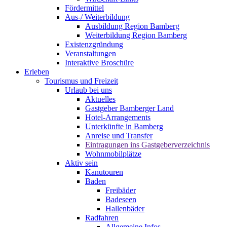
Fördermittel
Aus-/ Weiterbildung
Ausbildung Region Bamberg
Weiterbildung Region Bamberg
Existenzgründung
Veranstaltungen
Interaktive Broschüre
Erleben
Tourismus und Freizeit
Urlaub bei uns
Aktuelles
Gastgeber Bamberger Land
Hotel-Arrangements
Unterkünfte in Bamberg
Anreise und Transfer
Eintragungen ins Gastgeberverzeichnis
Wohnmobilplätze
Aktiv sein
Kanutouren
Baden
Freibäder
Badeseen
Hallenbäder
Radfahren
Allgemeine Infos