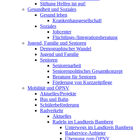
Stiftung Helfen tut gut!
Gesundheit und Soziales
Gesund leben
Krankenhausgesellschaft
Soziales
Jobcenter
Flüchtlings-/Integrationsberatung
Jugend, Familie und Senioren
Demographischer Wandel
Jugend und Familie
Senioren
Seniorenarbeit
Seniorenpolitisches Gesamtkonzept
Beratung für Senioren
Förderung von Kurzzeitpflege
Mobilität und ÖPNV
Aktuelles/Projekte
Bus und Bahn
Schülerbeförderung
Radverkehr
Aktuelles
Radeln im Landkreis Bamberg
Unterwegs im Landkreis Bamberg
Radservice-Anbieter
Übergang zum ÖPNV