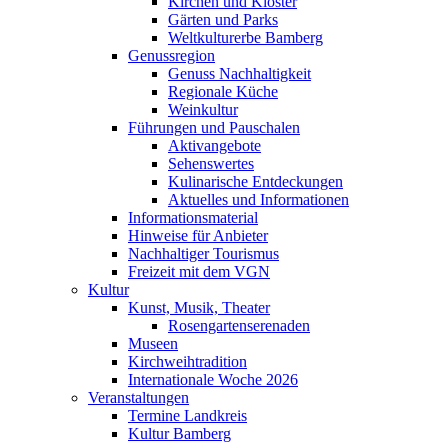
Kirchen und Klöster
Gärten und Parks
Weltkulturerbe Bamberg
Genussregion
Genuss Nachhaltigkeit
Regionale Küche
Weinkultur
Führungen und Pauschalen
Aktivangebote
Sehenswertes
Kulinarische Entdeckungen
Aktuelles und Informationen
Informationsmaterial
Hinweise für Anbieter
Nachhaltiger Tourismus
Freizeit mit dem VGN
Kultur
Kunst, Musik, Theater
Rosengartenserenaden
Museen
Kirchweihtradition
Internationale Woche 2026
Veranstaltungen
Termine Landkreis
Kultur Bamberg