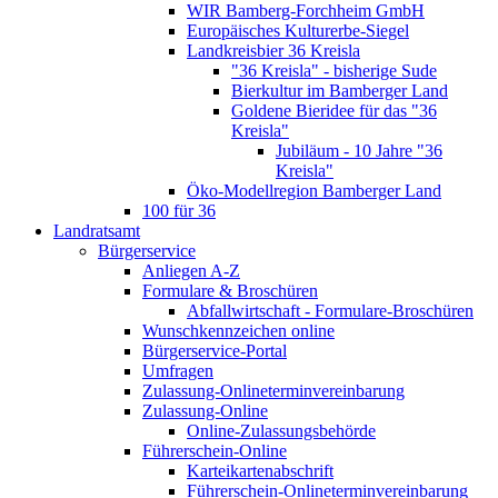
WIR Bamberg-Forchheim GmbH
Europäisches Kulturerbe-Siegel
Landkreisbier 36 Kreisla
"36 Kreisla" - bisherige Sude
Bierkultur im Bamberger Land
Goldene Bieridee für das "36
Kreisla"
Jubiläum - 10 Jahre "36
Kreisla"
Öko-Modellregion Bamberger Land
100 für 36
Landratsamt
Bürgerservice
Anliegen A-Z
Formulare & Broschüren
Abfallwirtschaft - Formulare-Broschüren
Wunschkennzeichen online
Bürgerservice-Portal
Umfragen
Zulassung-Onlineterminvereinbarung
Zulassung-Online
Online-Zulassungsbehörde
Führerschein-Online
Karteikartenabschrift
Führerschein-Onlineterminvereinbarung