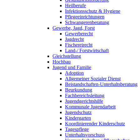
Heilberufe
Infektionsschutz & Hygiene
Pflegeeinrichtungen
Schwangerenberatung
Gewerbe, Jagd, Forst
Gewerberecht
Jagdrecht
Fischereirecht
Land-/ Forstwirtschaft
Gleichstellung
Hochbau
Jugend und Familie
Adoption
Allgemeiner Sozialer Dienst
Beistandschaften-Unterhaltsberatung
Beurkundung
Fachbereichsleitung
Jugendgerichtshilfe
Kommunale Jugendarbeit
Jugendschutz
Kindergarten
Koordinierender Kinderschutz
Tagespflege
Unterhaltsvorschuss