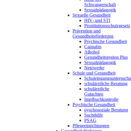
Schwangerschaft
Sexualpädagogik
Sexuelle Gesundheit
HIV- und STI
Prostitutionsschutzgesetz
Prävention und
Gesundheitsförderung
Psychische Gesundheit
Cannabis
Alkohol
Gesundheitsregion Plus
Sexualpädagogik
Netzwerke
Schule und Gesundheit
Schuleingangsuntersuch
schulärztliche Beratung
schulärztliche
Gutachten
Impfbuchkontrolle
Psychische Gesundheit
pyschosoziale Beratung
Suchthilfe
PSAG
Pflegeeinrichtungen
Gesundheitsförderung