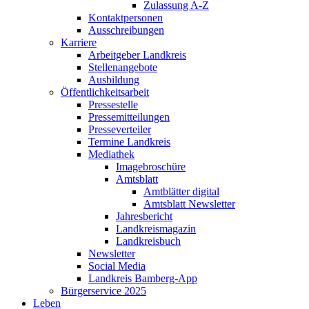
Zulassung A-Z
Kontaktpersonen
Ausschreibungen
Karriere
Arbeitgeber Landkreis
Stellenangebote
Ausbildung
Öffentlichkeitsarbeit
Pressestelle
Pressemitteilungen
Presseverteiler
Termine Landkreis
Mediathek
Imagebroschüre
Amtsblatt
Amtblätter digital
Amtsblatt Newsletter
Jahresbericht
Landkreismagazin
Landkreisbuch
Newsletter
Social Media
Landkreis Bamberg-App
Bürgerservice 2025
Leben