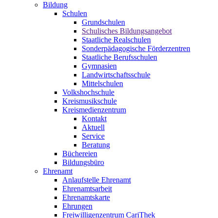
Bildung
Schulen
Grundschulen
Schulisches Bildungsangebot
Staatliche Realschulen
Sonderpädagogische Förderzentren
Staatliche Berufsschulen
Gymnasien
Landwirtschaftsschule
Mittelschulen
Volkshochschule
Kreismusikschule
Kreismedienzentrum
Kontakt
Aktuell
Service
Beratung
Büchereien
Bildungsbüro
Ehrenamt
Anlaufstelle Ehrenamt
Ehrenamtsarbeit
Ehrenamtskarte
Ehrungen
Freiwilligenzentrum CariThek