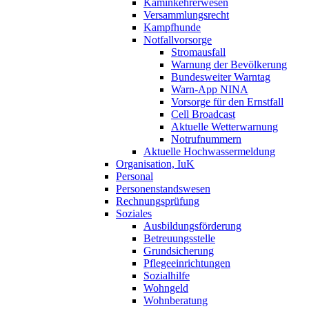
Kaminkehrerwesen
Versammlungsrecht
Kampfhunde
Notfallvorsorge
Stromausfall
Warnung der Bevölkerung
Bundesweiter Warntag
Warn-App NINA
Vorsorge für den Ernstfall
Cell Broadcast
Aktuelle Wetterwarnung
Notrufnummern
Aktuelle Hochwassermeldung
Organisation, IuK
Personal
Personenstandswesen
Rechnungsprüfung
Soziales
Ausbildungsförderung
Betreuungsstelle
Grundsicherung
Pflegeeinrichtungen
Sozialhilfe
Wohngeld
Wohnberatung