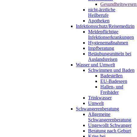
Gesundheitswesen
nicht-ärztliche
Heilberufe
Apotheken
Infektionsschutz/Reisemedizin
Meldepflichtige
Infektionserkrankungen
Hygienemaßnahmen
Impfberatung
Betäubungsmitteln bei
Auslandsreisen
Wasser und Umwelt
Schwimmen und Baden
Badestellen
EU-Badeseen
Hallen- und
Freibäder
Trinkwasser
Umwelt
Schwangerenberatung
Allgemeine
Schwangerenberatung
Ungewollt Schwanger
Beratung nach Geburt
Krise bei