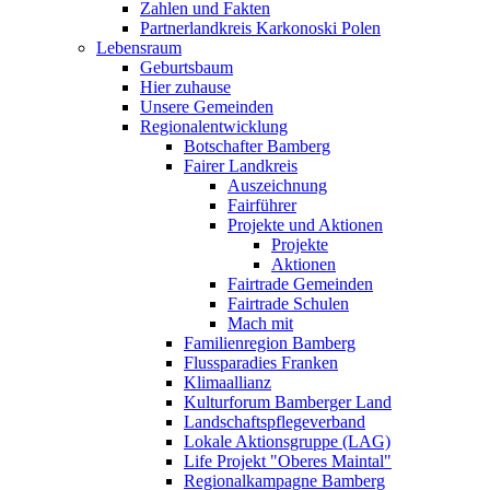
Zahlen und Fakten
Partnerlandkreis Karkonoski Polen
Lebensraum
Geburtsbaum
Hier zuhause
Unsere Gemeinden
Regionalentwicklung
Botschafter Bamberg
Fairer Landkreis
Auszeichnung
Fairführer
Projekte und Aktionen
Projekte
Aktionen
Fairtrade Gemeinden
Fairtrade Schulen
Mach mit
Familienregion Bamberg
Flussparadies Franken
Klimaallianz
Kulturforum Bamberger Land
Landschaftspflegeverband
Lokale Aktionsgruppe (LAG)
Life Projekt "Oberes Maintal"
Regionalkampagne Bamberg