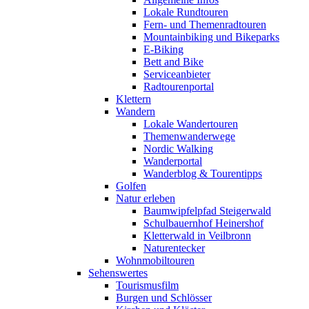
Lokale Rundtouren
Fern- und Themenradtouren
Mountainbiking und Bikeparks
E-Biking
Bett and Bike
Serviceanbieter
Radtourenportal
Klettern
Wandern
Lokale Wandertouren
Themenwanderwege
Nordic Walking
Wanderportal
Wanderblog & Tourentipps
Golfen
Natur erleben
Baumwipfelpfad Steigerwald
Schulbauernhof Heinershof
Kletterwald in Veilbronn
Naturentecker
Wohnmobiltouren
Sehenswertes
Tourismusfilm
Burgen und Schlösser