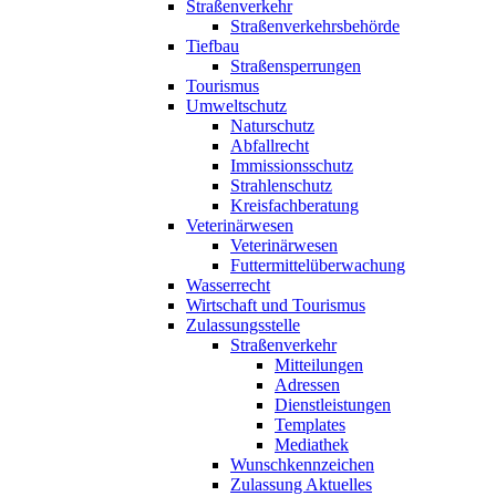
Straßenverkehr
Straßenverkehrsbehörde
Tiefbau
Straßensperrungen
Tourismus
Umweltschutz
Naturschutz
Abfallrecht
Immissionsschutz
Strahlenschutz
Kreisfachberatung
Veterinärwesen
Veterinärwesen
Futtermittelüberwachung
Wasserrecht
Wirtschaft und Tourismus
Zulassungsstelle
Straßenverkehr
Mitteilungen
Adressen
Dienstleistungen
Templates
Mediathek
Wunschkennzeichen
Zulassung Aktuelles