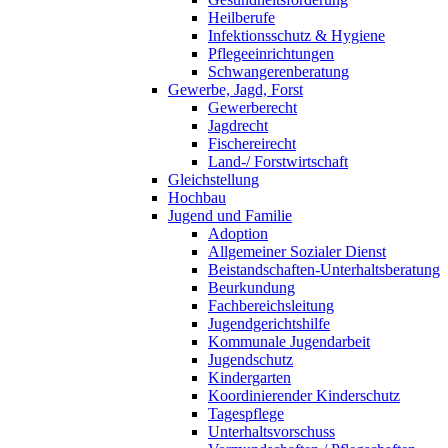
Heilberufe
Infektionsschutz & Hygiene
Pflegeeinrichtungen
Schwangerenberatung
Gewerbe, Jagd, Forst
Gewerberecht
Jagdrecht
Fischereirecht
Land-/ Forstwirtschaft
Gleichstellung
Hochbau
Jugend und Familie
Adoption
Allgemeiner Sozialer Dienst
Beistandschaften-Unterhaltsberatung
Beurkundung
Fachbereichsleitung
Jugendgerichtshilfe
Kommunale Jugendarbeit
Jugendschutz
Kindergarten
Koordinierender Kinderschutz
Tagespflege
Unterhaltsvorschuss