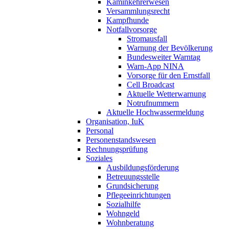
Kaminkehrerwesen
Versammlungsrecht
Kampfhunde
Notfallvorsorge
Stromausfall
Warnung der Bevölkerung
Bundesweiter Warntag
Warn-App NINA
Vorsorge für den Ernstfall
Cell Broadcast
Aktuelle Wetterwarnung
Notrufnummern
Aktuelle Hochwassermeldung
Organisation, IuK
Personal
Personenstandswesen
Rechnungsprüfung
Soziales
Ausbildungsförderung
Betreuungsstelle
Grundsicherung
Pflegeeinrichtungen
Sozialhilfe
Wohngeld
Wohnberatung