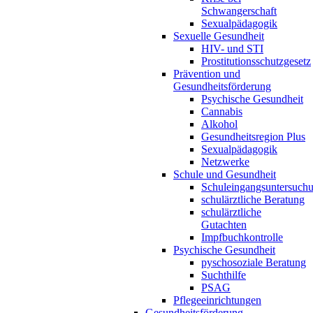
Schwangerschaft
Sexualpädagogik
Sexuelle Gesundheit
HIV- und STI
Prostitutionsschutzgesetz
Prävention und
Gesundheitsförderung
Psychische Gesundheit
Cannabis
Alkohol
Gesundheitsregion Plus
Sexualpädagogik
Netzwerke
Schule und Gesundheit
Schuleingangsuntersuch
schulärztliche Beratung
schulärztliche
Gutachten
Impfbuchkontrolle
Psychische Gesundheit
pyschosoziale Beratung
Suchthilfe
PSAG
Pflegeeinrichtungen
Gesundheitsförderung