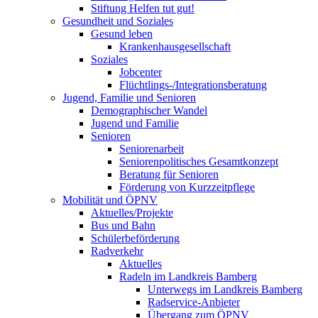
Stiftung Helfen tut gut!
Gesundheit und Soziales
Gesund leben
Krankenhausgesellschaft
Soziales
Jobcenter
Flüchtlings-/Integrationsberatung
Jugend, Familie und Senioren
Demographischer Wandel
Jugend und Familie
Senioren
Seniorenarbeit
Seniorenpolitisches Gesamtkonzept
Beratung für Senioren
Förderung von Kurzzeitpflege
Mobilität und ÖPNV
Aktuelles/Projekte
Bus und Bahn
Schülerbeförderung
Radverkehr
Aktuelles
Radeln im Landkreis Bamberg
Unterwegs im Landkreis Bamberg
Radservice-Anbieter
Übergang zum ÖPNV