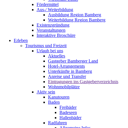
Fördermittel
Aus-/ Weiterbildung
Ausbildung Region Bamberg
Weiterbildung Region Bamberg
Existenzgründung
Veranstaltungen
Interaktive Broschüre
Erleben
Tourismus und Freizeit
Urlaub bei uns
Aktuelles
Gastgeber Bamberger Land
Hotel-Arrangements
Unterkünfte in Bamberg
Anreise und Transfer
Eintragungen ins Gastgeberverzeichnis
Wohnmobilplätze
Aktiv sein
Kanutouren
Baden
Freibäder
Badeseen
Hallenbäder
Radfahren
Allgemeine Infos