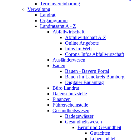
Terminvereinbarung
Verwaltung
Landrat
Organigramm
Landratsamt A - Z
Abfallwirtschaft
Abfallwirtschaft A-Z
Online Angebote
Infos im Web
Corona-Infos Abfallwirtschaft
Ausländerwesen
Bauen
Bauen - Bayern Portal
Bauen im Landkreis Bamberg
Digitaler Bauantrag
Büro Landrat
Datenschutzstelle
Finanzen
Führerscheinstelle
Gesundheitswesen
Badegewässer
Gesundheitswesen
Beruf und Gesundheit
Gutachten
Lebensmittel