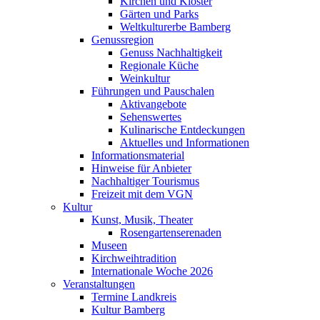
Kirchen und Klöster
Gärten und Parks
Weltkulturerbe Bamberg
Genussregion
Genuss Nachhaltigkeit
Regionale Küche
Weinkultur
Führungen und Pauschalen
Aktivangebote
Sehenswertes
Kulinarische Entdeckungen
Aktuelles und Informationen
Informationsmaterial
Hinweise für Anbieter
Nachhaltiger Tourismus
Freizeit mit dem VGN
Kultur
Kunst, Musik, Theater
Rosengartenserenaden
Museen
Kirchweihtradition
Internationale Woche 2026
Veranstaltungen
Termine Landkreis
Kultur Bamberg