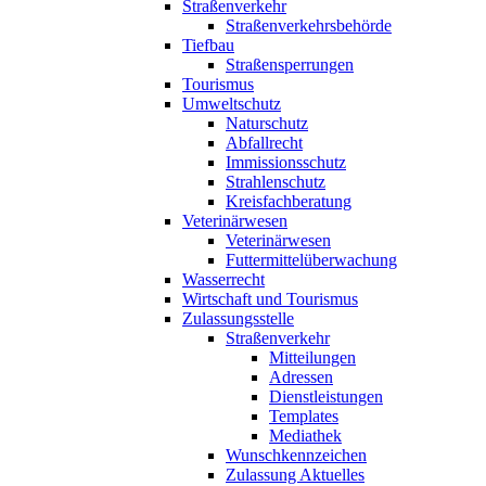
Straßenverkehr
Straßenverkehrsbehörde
Tiefbau
Straßensperrungen
Tourismus
Umweltschutz
Naturschutz
Abfallrecht
Immissionsschutz
Strahlenschutz
Kreisfachberatung
Veterinärwesen
Veterinärwesen
Futtermittelüberwachung
Wasserrecht
Wirtschaft und Tourismus
Zulassungsstelle
Straßenverkehr
Mitteilungen
Adressen
Dienstleistungen
Templates
Mediathek
Wunschkennzeichen
Zulassung Aktuelles