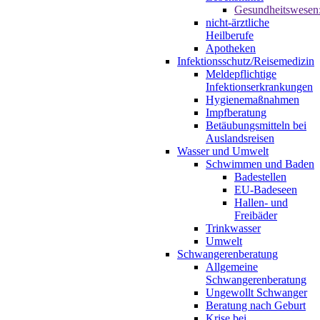
Gesundheitswesen
nicht-ärztliche
Heilberufe
Apotheken
Infektionsschutz/Reisemedizin
Meldepflichtige
Infektionserkrankungen
Hygienemaßnahmen
Impfberatung
Betäubungsmitteln bei
Auslandsreisen
Wasser und Umwelt
Schwimmen und Baden
Badestellen
EU-Badeseen
Hallen- und
Freibäder
Trinkwasser
Umwelt
Schwangerenberatung
Allgemeine
Schwangerenberatung
Ungewollt Schwanger
Beratung nach Geburt
Krise bei