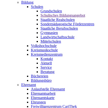
Bildung
Schulen
Grundschulen
Schulisches Bildungsangebot
Staatliche Realschulen
Sonderpädagogische Förderzentren
Staatliche Berufsschulen
Gymnasien
Landwirtschaftsschule
Mittelschulen
Volkshochschule
Kreismusikschule
Kreismedienzentrum
Kontakt
Aktuell
Service
Beratung
Büchereien
Bildungsbüro
Ehrenamt
Anlaufstelle Ehrenamt
Ehrenamtsarbeit
Ehrenamtskarte
Ehrungen
Freiwilligenzentrum CariThek