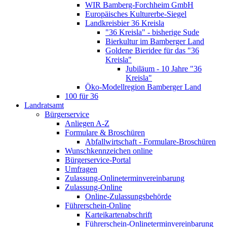
WIR Bamberg-Forchheim GmbH
Europäisches Kulturerbe-Siegel
Landkreisbier 36 Kreisla
"36 Kreisla" - bisherige Sude
Bierkultur im Bamberger Land
Goldene Bieridee für das "36
Kreisla"
Jubiläum - 10 Jahre "36
Kreisla"
Öko-Modellregion Bamberger Land
100 für 36
Landratsamt
Bürgerservice
Anliegen A-Z
Formulare & Broschüren
Abfallwirtschaft - Formulare-Broschüren
Wunschkennzeichen online
Bürgerservice-Portal
Umfragen
Zulassung-Onlineterminvereinbarung
Zulassung-Online
Online-Zulassungsbehörde
Führerschein-Online
Karteikartenabschrift
Führerschein-Onlineterminvereinbarung