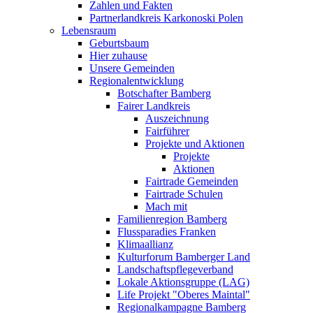
Zahlen und Fakten
Partnerlandkreis Karkonoski Polen
Lebensraum
Geburtsbaum
Hier zuhause
Unsere Gemeinden
Regionalentwicklung
Botschafter Bamberg
Fairer Landkreis
Auszeichnung
Fairführer
Projekte und Aktionen
Projekte
Aktionen
Fairtrade Gemeinden
Fairtrade Schulen
Mach mit
Familienregion Bamberg
Flussparadies Franken
Klimaallianz
Kulturforum Bamberger Land
Landschaftspflegeverband
Lokale Aktionsgruppe (LAG)
Life Projekt "Oberes Maintal"
Regionalkampagne Bamberg