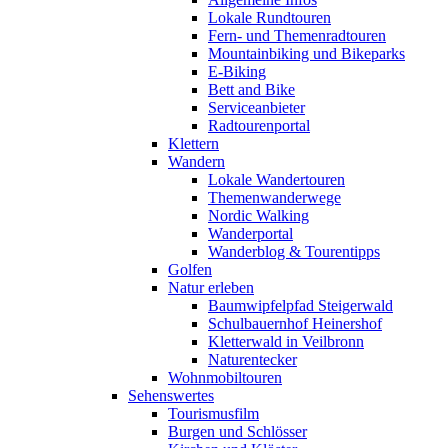
Lokale Rundtouren
Fern- und Themenradtouren
Mountainbiking und Bikeparks
E-Biking
Bett and Bike
Serviceanbieter
Radtourenportal
Klettern
Wandern
Lokale Wandertouren
Themenwanderwege
Nordic Walking
Wanderportal
Wanderblog & Tourentipps
Golfen
Natur erleben
Baumwipfelpfad Steigerwald
Schulbauernhof Heinershof
Kletterwald in Veilbronn
Naturentecker
Wohnmobiltouren
Sehenswertes
Tourismusfilm
Burgen und Schlösser