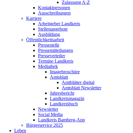
Zulassung A-Z
Kontaktpersonen
Ausschreibungen
Karriere
Arbeitgeber Landkreis
Stellenangebote
Ausbildung
Öffentlichkeitsarbeit
Pressestelle
Pressemitteilungen
Presseverteiler
Termine Landkreis
Mediathek
Imagebroschüre
Amtsblatt
Amtblätter digital
Amtsblatt Newsletter
Jahresbericht
Landkreismagazin
Landkreisbuch
Newsletter
Social Media
Landkreis Bamberg-App
Bürgerservice 2025
Leben