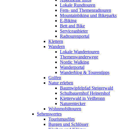
Lokale Rundtouren
Fern- und Themenradtouren
Mountainbiking und Bikeparks
E-Biking
Bett and Bike
Serviceanbieter
Radtourenportal
Klettern
Wandern
Lokale Wandertouren
Themenwanderwege
Nordic Walking
Wanderportal
Wanderblog & Tourentipps
Golfen
Natur erleben
Baumwipfelpfad Steigerwald
Schulbauernhof Heinershof
Kletterwald in Veilbronn
Naturentecker
Wohnmobiltouren
Sehenswertes
Tourismusfilm
Burgen und Schlösser