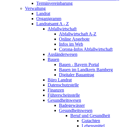
Terminvereinbarung
Verwaltung
Landrat
Organigramm
Landratsamt A - Z
Abfallwirtschaft
Abfallwirtschaft A-Z
Online Angebote
Infos im Web
Corona-Infos Abfallwirtschaft
Ausländerwesen
Bauen
Bauen - Bayern Portal
Bauen im Landkreis Bamberg
Digitaler Bauantrag
Büro Landrat
Datenschutzstelle
Finanzen
Führerscheinstelle
Gesundheitswesen
Badegewässer
Gesundheitswesen
Beruf und Gesundheit
Gutachten
Lebensmittel