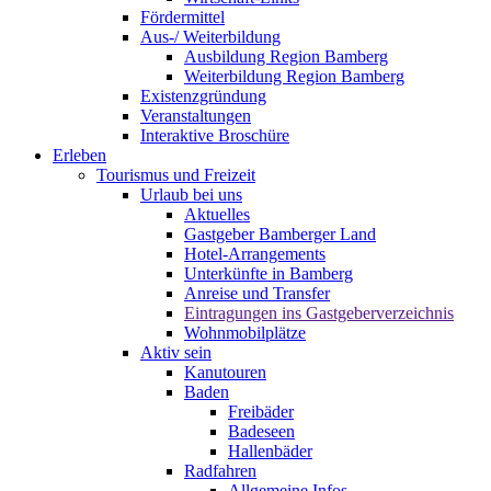
Fördermittel
Aus-/ Weiterbildung
Ausbildung Region Bamberg
Weiterbildung Region Bamberg
Existenzgründung
Veranstaltungen
Interaktive Broschüre
Erleben
Tourismus und Freizeit
Urlaub bei uns
Aktuelles
Gastgeber Bamberger Land
Hotel-Arrangements
Unterkünfte in Bamberg
Anreise und Transfer
Eintragungen ins Gastgeberverzeichnis
Wohnmobilplätze
Aktiv sein
Kanutouren
Baden
Freibäder
Badeseen
Hallenbäder
Radfahren
Allgemeine Infos