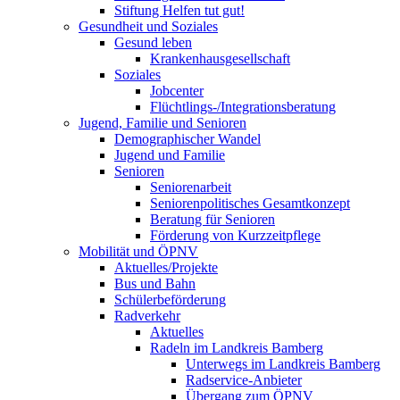
Stiftung Helfen tut gut!
Gesundheit und Soziales
Gesund leben
Krankenhausgesellschaft
Soziales
Jobcenter
Flüchtlings-/Integrationsberatung
Jugend, Familie und Senioren
Demographischer Wandel
Jugend und Familie
Senioren
Seniorenarbeit
Seniorenpolitisches Gesamtkonzept
Beratung für Senioren
Förderung von Kurzzeitpflege
Mobilität und ÖPNV
Aktuelles/Projekte
Bus und Bahn
Schülerbeförderung
Radverkehr
Aktuelles
Radeln im Landkreis Bamberg
Unterwegs im Landkreis Bamberg
Radservice-Anbieter
Übergang zum ÖPNV