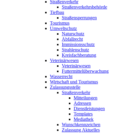
Straßenverkehr
Straßenverkehrsbehörde
Tiefbau
Straßensperrungen
Tourismus
Umweltschutz
Naturschutz
Abfallrecht
Immissionsschutz
Strahlenschutz
Kreisfachberatung
Veterinärwesen
Veterinärwesen
Futtermittelüberwachung
Wasserrecht
Wirtschaft und Tourismus
Zulassungsstelle
Straßenverkehr
Mitteilungen
Adressen
Dienstleistungen
Templates
Mediathek
Wunschkennzeichen
Zulassung Aktuelles