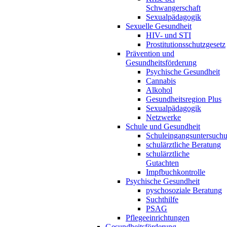
Schwangerschaft
Sexualpädagogik
Sexuelle Gesundheit
HIV- und STI
Prostitutionsschutzgesetz
Prävention und
Gesundheitsförderung
Psychische Gesundheit
Cannabis
Alkohol
Gesundheitsregion Plus
Sexualpädagogik
Netzwerke
Schule und Gesundheit
Schuleingangsuntersuch
schulärztliche Beratung
schulärztliche
Gutachten
Impfbuchkontrolle
Psychische Gesundheit
pyschosoziale Beratung
Suchthilfe
PSAG
Pflegeeinrichtungen
Gesundheitsförderung