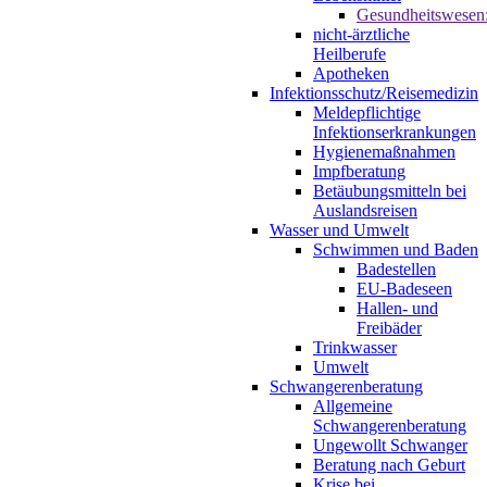
Gesundheitswesen
nicht-ärztliche
Heilberufe
Apotheken
Infektionsschutz/Reisemedizin
Meldepflichtige
Infektionserkrankungen
Hygienemaßnahmen
Impfberatung
Betäubungsmitteln bei
Auslandsreisen
Wasser und Umwelt
Schwimmen und Baden
Badestellen
EU-Badeseen
Hallen- und
Freibäder
Trinkwasser
Umwelt
Schwangerenberatung
Allgemeine
Schwangerenberatung
Ungewollt Schwanger
Beratung nach Geburt
Krise bei