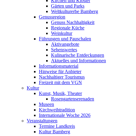
Kirchen und Klöster
Gärten und Parks
Weltkulturerbe Bamberg
Genussregion
Genuss Nachhaltigkeit
Regionale Küche
Weinkultur
Führungen und Pauschalen
Aktivangebote
Sehenswertes
Kulinarische Entdeckungen
Aktuelles und Informationen
Informationsmaterial
Hinweise für Anbieter
Nachhaltiger Tourismus
Freizeit mit dem VGN
Kultur
Kunst, Musik, Theater
Rosengartenserenaden
Museen
Kirchweihtradition
Internationale Woche 2026
Veranstaltungen
Termine Landkreis
Kultur Bamberg