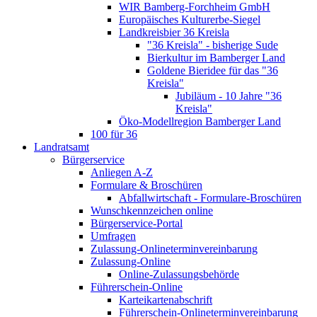
WIR Bamberg-Forchheim GmbH
Europäisches Kulturerbe-Siegel
Landkreisbier 36 Kreisla
"36 Kreisla" - bisherige Sude
Bierkultur im Bamberger Land
Goldene Bieridee für das "36
Kreisla"
Jubiläum - 10 Jahre "36
Kreisla"
Öko-Modellregion Bamberger Land
100 für 36
Landratsamt
Bürgerservice
Anliegen A-Z
Formulare & Broschüren
Abfallwirtschaft - Formulare-Broschüren
Wunschkennzeichen online
Bürgerservice-Portal
Umfragen
Zulassung-Onlineterminvereinbarung
Zulassung-Online
Online-Zulassungsbehörde
Führerschein-Online
Karteikartenabschrift
Führerschein-Onlineterminvereinbarung