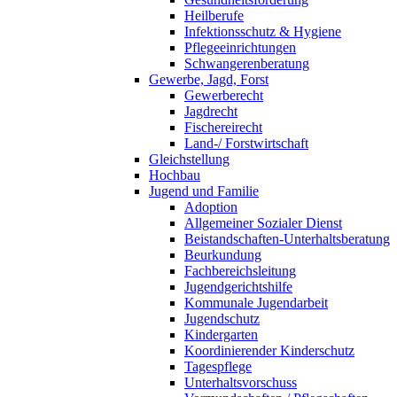
Heilberufe
Infektionsschutz & Hygiene
Pflegeeinrichtungen
Schwangerenberatung
Gewerbe, Jagd, Forst
Gewerberecht
Jagdrecht
Fischereirecht
Land-/ Forstwirtschaft
Gleichstellung
Hochbau
Jugend und Familie
Adoption
Allgemeiner Sozialer Dienst
Beistandschaften-Unterhaltsberatung
Beurkundung
Fachbereichsleitung
Jugendgerichtshilfe
Kommunale Jugendarbeit
Jugendschutz
Kindergarten
Koordinierender Kinderschutz
Tagespflege
Unterhaltsvorschuss