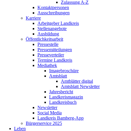
Zulassung A-Z
Kontaktpersonen
Ausschreibungen
Karriere
Arbeitgeber Landkreis
Stellenangebote
Ausbildung
Öffentlichkeitsarbeit
Pressestelle
Pressemitteilungen
Presseverteiler
Termine Landkreis
Mediathek
Imagebroschüre
Amtsblatt
Amtblätter digital
Amtsblatt Newsletter
Jahresbericht
Landkreismagazin
Landkreisbuch
Newsletter
Social Media
Landkreis Bamberg-App
Bürgerservice 2025
Leben