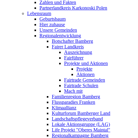
Zahlen und Fakten
Partnerlandkreis Karkonoski Polen
Lebensraum
Geburtsbaum
Hier zuhause
Unsere Gemeinden
Regionalentwicklung
Botschafter Bamberg
Fairer Landkreis
Auszeichnung
Fairführer
Projekte und Aktionen
Projekte
Aktionen
Fairtrade Gemeinden
Fairtrade Schulen
Mach mit
Familienregion Bamberg
Flussparadies Franken
Klimaallianz
Kulturforum Bamberger Land
Landschaftspflegeverband
Lokale Aktionsgruppe (LAG)
Life Projekt "Oberes Maintal"
Regionalkampagne Bamberg