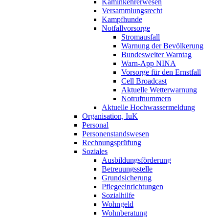
Kaminkehrerwesen
Versammlungsrecht
Kampfhunde
Notfallvorsorge
Stromausfall
Warnung der Bevölkerung
Bundesweiter Warntag
Warn-App NINA
Vorsorge für den Ernstfall
Cell Broadcast
Aktuelle Wetterwarnung
Notrufnummern
Aktuelle Hochwassermeldung
Organisation, IuK
Personal
Personenstandswesen
Rechnungsprüfung
Soziales
Ausbildungsförderung
Betreuungsstelle
Grundsicherung
Pflegeeinrichtungen
Sozialhilfe
Wohngeld
Wohnberatung