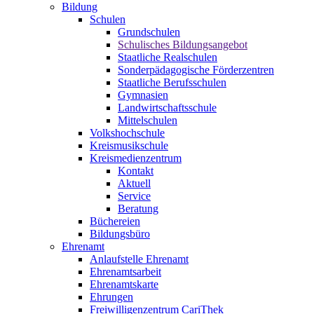
Bildung
Schulen
Grundschulen
Schulisches Bildungsangebot
Staatliche Realschulen
Sonderpädagogische Förderzentren
Staatliche Berufsschulen
Gymnasien
Landwirtschaftsschule
Mittelschulen
Volkshochschule
Kreismusikschule
Kreismedienzentrum
Kontakt
Aktuell
Service
Beratung
Büchereien
Bildungsbüro
Ehrenamt
Anlaufstelle Ehrenamt
Ehrenamtsarbeit
Ehrenamtskarte
Ehrungen
Freiwilligenzentrum CariThek