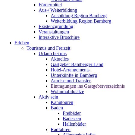
Fördermittel
Aus-/ Weiterbildung
Ausbildung Region Bamberg
Weiterbildung Region Bamberg
Existenzgründung
Veranstaltungen
Interaktive Broschüre
Erleben
Tourismus und Freizeit
Urlaub bei uns
Aktuelles
Gastgeber Bamberger Land
Hotel-Arrangements
Unterkünfte in Bamberg
Anreise und Transfer
Eintragungen ins Gastgeberverzeichnis
Wohnmobilplätze
Aktiv sein
Kanutouren
Baden
Freibäder
Badeseen
Hallenbäder
Radfahren
Allgemeine Infos