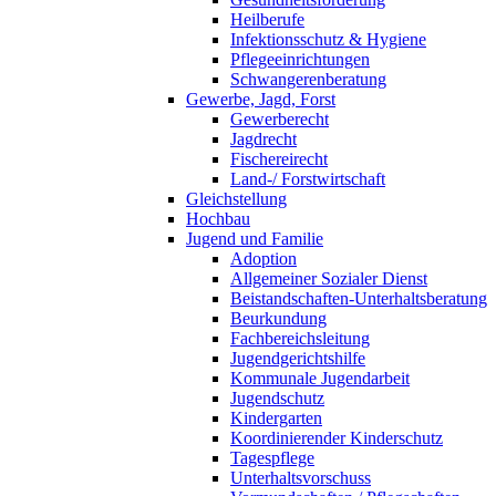
Heilberufe
Infektionsschutz & Hygiene
Pflegeeinrichtungen
Schwangerenberatung
Gewerbe, Jagd, Forst
Gewerberecht
Jagdrecht
Fischereirecht
Land-/ Forstwirtschaft
Gleichstellung
Hochbau
Jugend und Familie
Adoption
Allgemeiner Sozialer Dienst
Beistandschaften-Unterhaltsberatung
Beurkundung
Fachbereichsleitung
Jugendgerichtshilfe
Kommunale Jugendarbeit
Jugendschutz
Kindergarten
Koordinierender Kinderschutz
Tagespflege
Unterhaltsvorschuss