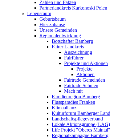
Zahlen und Fakten
Partnerlandkreis Karkonoski Polen
Lebensraum
Geburtsbaum
Hier zuhause
Unsere Gemeinden
Regionalentwicklung
Botschafter Bamberg
Fairer Landkreis
Auszeichnung
Fairführer
Projekte und Aktionen
Projekte
Aktionen
Fairtrade Gemeinden
Fairtrade Schulen
Mach mit
Familienregion Bamberg
Flussparadies Franken
Klimaallianz
Kulturforum Bamberger Land
Landschaftspflegeverband
Lokale Aktionsgruppe (LAG)
Life Projekt "Oberes Maintal"
Regionalkampagne Bamberg