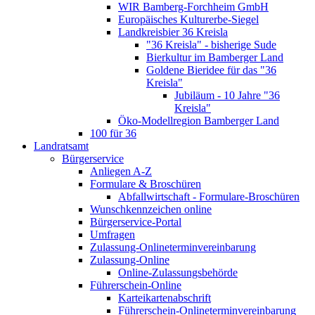
WIR Bamberg-Forchheim GmbH
Europäisches Kulturerbe-Siegel
Landkreisbier 36 Kreisla
"36 Kreisla" - bisherige Sude
Bierkultur im Bamberger Land
Goldene Bieridee für das "36
Kreisla"
Jubiläum - 10 Jahre "36
Kreisla"
Öko-Modellregion Bamberger Land
100 für 36
Landratsamt
Bürgerservice
Anliegen A-Z
Formulare & Broschüren
Abfallwirtschaft - Formulare-Broschüren
Wunschkennzeichen online
Bürgerservice-Portal
Umfragen
Zulassung-Onlineterminvereinbarung
Zulassung-Online
Online-Zulassungsbehörde
Führerschein-Online
Karteikartenabschrift
Führerschein-Onlineterminvereinbarung