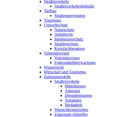
Straßenverkehr
Straßenverkehrsbehörde
Tiefbau
Straßensperrungen
Tourismus
Umweltschutz
Naturschutz
Abfallrecht
Immissionsschutz
Strahlenschutz
Kreisfachberatung
Veterinärwesen
Veterinärwesen
Futtermittelüberwachung
Wasserrecht
Wirtschaft und Tourismus
Zulassungsstelle
Straßenverkehr
Mitteilungen
Adressen
Dienstleistungen
Templates
Mediathek
Wunschkennzeichen
Zulassung Aktuelles