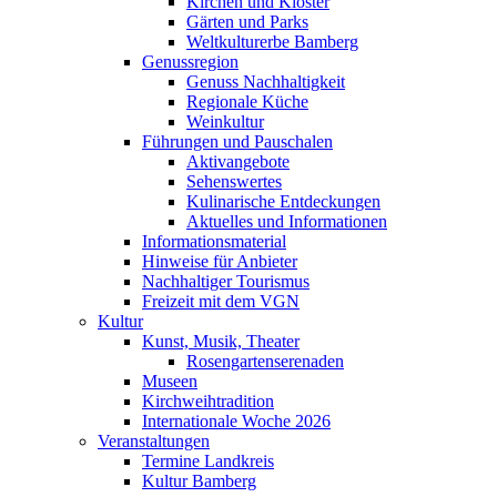
Kirchen und Klöster
Gärten und Parks
Weltkulturerbe Bamberg
Genussregion
Genuss Nachhaltigkeit
Regionale Küche
Weinkultur
Führungen und Pauschalen
Aktivangebote
Sehenswertes
Kulinarische Entdeckungen
Aktuelles und Informationen
Informationsmaterial
Hinweise für Anbieter
Nachhaltiger Tourismus
Freizeit mit dem VGN
Kultur
Kunst, Musik, Theater
Rosengartenserenaden
Museen
Kirchweihtradition
Internationale Woche 2026
Veranstaltungen
Termine Landkreis
Kultur Bamberg