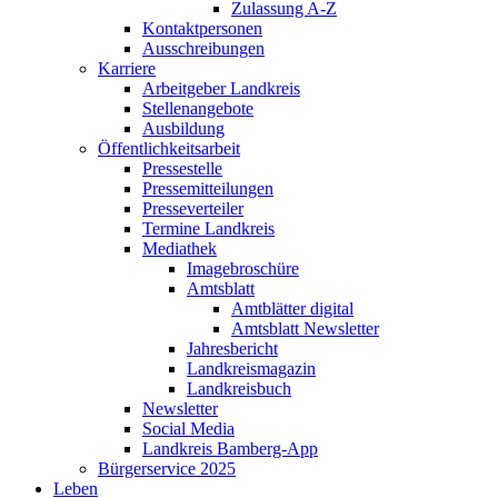
Zulassung A-Z
Kontaktpersonen
Ausschreibungen
Karriere
Arbeitgeber Landkreis
Stellenangebote
Ausbildung
Öffentlichkeitsarbeit
Pressestelle
Pressemitteilungen
Presseverteiler
Termine Landkreis
Mediathek
Imagebroschüre
Amtsblatt
Amtblätter digital
Amtsblatt Newsletter
Jahresbericht
Landkreismagazin
Landkreisbuch
Newsletter
Social Media
Landkreis Bamberg-App
Bürgerservice 2025
Leben