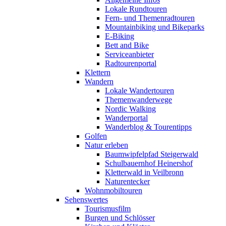
Lokale Rundtouren
Fern- und Themenradtouren
Mountainbiking und Bikeparks
E-Biking
Bett and Bike
Serviceanbieter
Radtourenportal
Klettern
Wandern
Lokale Wandertouren
Themenwanderwege
Nordic Walking
Wanderportal
Wanderblog & Tourentipps
Golfen
Natur erleben
Baumwipfelpfad Steigerwald
Schulbauernhof Heinershof
Kletterwald in Veilbronn
Naturentecker
Wohnmobiltouren
Sehenswertes
Tourismusfilm
Burgen und Schlösser