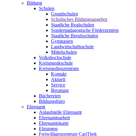
Bildung
Schulen
Grundschulen
Schulisches Bildungsangebot
Staatliche Realschulen
Sonderpädagogische Förderzentren
Staatliche Berufsschulen
Gymnasien
Landwirtschaftsschule
Mittelschulen
Volkshochschule
Kreismusikschule
Kreismedienzentrum
Kontakt
Aktuell
Service
Beratung
Büchereien
Bildungsbüro
Ehrenamt
Anlaufstelle Ehrenamt
Ehrenamtsarbeit
Ehrenamtskarte
Ehrungen
Freiwilligenzentrum CariThek