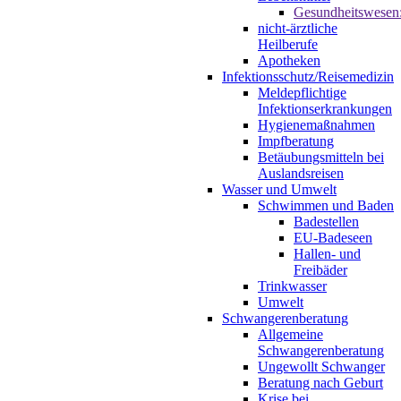
Gesundheitswesen
nicht-ärztliche
Heilberufe
Apotheken
Infektionsschutz/Reisemedizin
Meldepflichtige
Infektionserkrankungen
Hygienemaßnahmen
Impfberatung
Betäubungsmitteln bei
Auslandsreisen
Wasser und Umwelt
Schwimmen und Baden
Badestellen
EU-Badeseen
Hallen- und
Freibäder
Trinkwasser
Umwelt
Schwangerenberatung
Allgemeine
Schwangerenberatung
Ungewollt Schwanger
Beratung nach Geburt
Krise bei