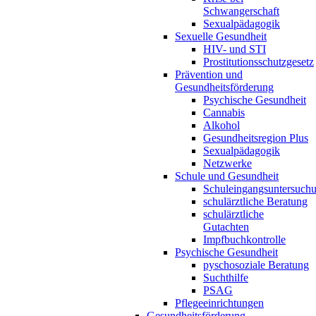
Schwangerschaft
Sexualpädagogik
Sexuelle Gesundheit
HIV- und STI
Prostitutionsschutzgesetz
Prävention und
Gesundheitsförderung
Psychische Gesundheit
Cannabis
Alkohol
Gesundheitsregion Plus
Sexualpädagogik
Netzwerke
Schule und Gesundheit
Schuleingangsuntersuch
schulärztliche Beratung
schulärztliche
Gutachten
Impfbuchkontrolle
Psychische Gesundheit
pyschosoziale Beratung
Suchthilfe
PSAG
Pflegeeinrichtungen
Gesundheitsförderung