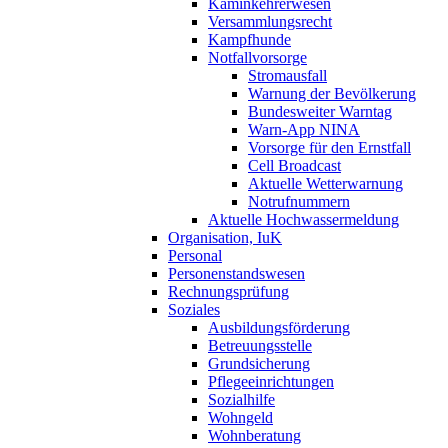
Kaminkehrerwesen
Versammlungsrecht
Kampfhunde
Notfallvorsorge
Stromausfall
Warnung der Bevölkerung
Bundesweiter Warntag
Warn-App NINA
Vorsorge für den Ernstfall
Cell Broadcast
Aktuelle Wetterwarnung
Notrufnummern
Aktuelle Hochwassermeldung
Organisation, IuK
Personal
Personenstandswesen
Rechnungsprüfung
Soziales
Ausbildungsförderung
Betreuungsstelle
Grundsicherung
Pflegeeinrichtungen
Sozialhilfe
Wohngeld
Wohnberatung