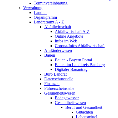
Terminvereinbarung
Verwaltung
Landrat
Organigramm
Landratsamt A - Z
Abfallwirtschaft
Abfallwirtschaft A-Z
Online Angebote
Infos im Web
Corona-Infos Abfallwirtschaft
Ausländerwesen
Bauen
Bauen - Bayern Portal
Bauen im Landkreis Bamberg
Digitaler Bauantrag
Büro Landrat
Datenschutzstelle
Finanzen
Führerscheinstelle
Gesundheitswesen
Badegewässer
Gesundheitswesen
Beruf und Gesundheit
Gutachten
Lebensmittel