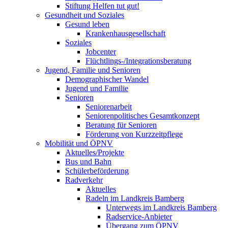
Stiftung Helfen tut gut!
Gesundheit und Soziales
Gesund leben
Krankenhausgesellschaft
Soziales
Jobcenter
Flüchtlings-/Integrationsberatung
Jugend, Familie und Senioren
Demographischer Wandel
Jugend und Familie
Senioren
Seniorenarbeit
Seniorenpolitisches Gesamtkonzept
Beratung für Senioren
Förderung von Kurzzeitpflege
Mobilität und ÖPNV
Aktuelles/Projekte
Bus und Bahn
Schülerbeförderung
Radverkehr
Aktuelles
Radeln im Landkreis Bamberg
Unterwegs im Landkreis Bamberg
Radservice-Anbieter
Übergang zum ÖPNV