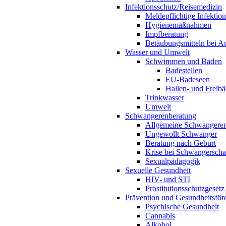
Infektionsschutz/Reisemedizin
Meldepflichtige Infektio
Hygienemaßnahmen
Impfberatung
Betäubungsmitteln bei Au
Wasser und Umwelt
Schwimmen und Baden
Badestellen
EU-Badeseen
Hallen- und Freibä
Trinkwasser
Umwelt
Schwangerenberatung
Allgemeine Schwangeren
Ungewollt Schwanger
Beratung nach Geburt
Krise bei Schwangerscha
Sexualpädagogik
Sexuelle Gesundheit
HIV- und STI
Prostitutionsschutzgesetz
Prävention und Gesundheitsför
Psychische Gesundheit
Cannabis
Alkohol