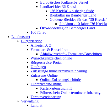
Europäisches Kulturerbe-Siegel
Landkreisbier 36 Kreisla
"36 Kreisla" - bisherige Sude
Bierkultur im Bamberger Land
Goldene Bieridee für das "36 Kreisla
Jubiläum - 10 Jahre "36 Kreisla
Öko-Modellregion Bamberger Land
100 für 36
Landratsamt
Bürgerservice
Anliegen A-Z
Formulare & Broschüren
Abfallwirtschaft - Formulare-Broschüren
Wunschkennzeichen online
Bürgerservice-Portal
Umfragen
Zulassung-Onlineterminvereinbarung
Zulassung-Online
Online-Zulassungsbehörde
Führerschein-Online
Karteikartenabschrift
Führerschein-Onlineterminvereinbarung
Terminvereinbarung
Verwaltung
Landrat