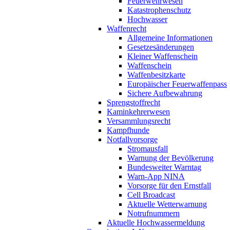
Feuerwehrwesen
Katastrophenschutz
Hochwasser
Waffenrecht
Allgemeine Informationen
Gesetzesänderungen
Kleiner Waffenschein
Waffenschein
Waffenbesitzkarte
Europäischer Feuerwaffenpass
Sichere Aufbewahrung
Sprengstoffrecht
Kaminkehrerwesen
Versammlungsrecht
Kampfhunde
Notfallvorsorge
Stromausfall
Warnung der Bevölkerung
Bundesweiter Warntag
Warn-App NINA
Vorsorge für den Ernstfall
Cell Broadcast
Aktuelle Wetterwarnung
Notrufnummern
Aktuelle Hochwassermeldung