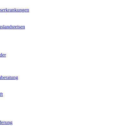
nserkrankungen
slandsreisen
der
beratung
ft
derung