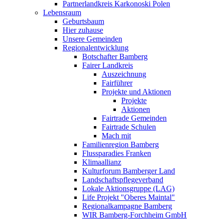
Partnerlandkreis Karkonoski Polen
Lebensraum
Geburtsbaum
Hier zuhause
Unsere Gemeinden
Regionalentwicklung
Botschafter Bamberg
Fairer Landkreis
Auszeichnung
Fairführer
Projekte und Aktionen
Projekte
Aktionen
Fairtrade Gemeinden
Fairtrade Schulen
Mach mit
Familienregion Bamberg
Flussparadies Franken
Klimaallianz
Kulturforum Bamberger Land
Landschaftspflegeverband
Lokale Aktionsgruppe (LAG)
Life Projekt "Oberes Maintal"
Regionalkampagne Bamberg
WIR Bamberg-Forchheim GmbH