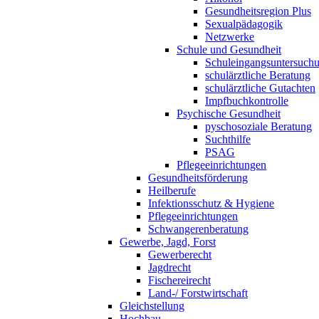
Gesundheitsregion Plus
Sexualpädagogik
Netzwerke
Schule und Gesundheit
Schuleingangsuntersuch
schulärztliche Beratung
schulärztliche Gutachten
Impfbuchkontrolle
Psychische Gesundheit
pyschosoziale Beratung
Suchthilfe
PSAG
Pflegeeinrichtungen
Gesundheitsförderung
Heilberufe
Infektionsschutz & Hygiene
Pflegeeinrichtungen
Schwangerenberatung
Gewerbe, Jagd, Forst
Gewerberecht
Jagdrecht
Fischereirecht
Land-/ Forstwirtschaft
Gleichstellung
Hochbau