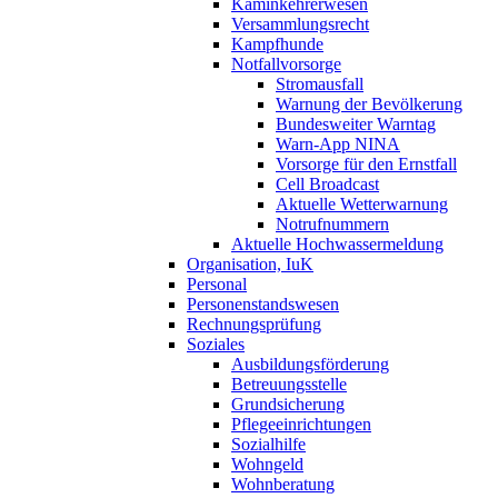
Kaminkehrerwesen
Versammlungsrecht
Kampfhunde
Notfallvorsorge
Stromausfall
Warnung der Bevölkerung
Bundesweiter Warntag
Warn-App NINA
Vorsorge für den Ernstfall
Cell Broadcast
Aktuelle Wetterwarnung
Notrufnummern
Aktuelle Hochwassermeldung
Organisation, IuK
Personal
Personenstandswesen
Rechnungsprüfung
Soziales
Ausbildungsförderung
Betreuungsstelle
Grundsicherung
Pflegeeinrichtungen
Sozialhilfe
Wohngeld
Wohnberatung