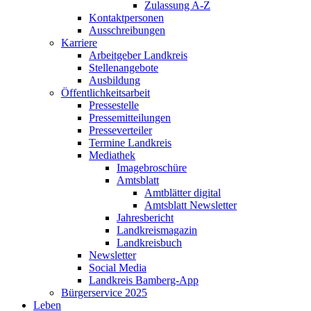
Zulassung A-Z
Kontaktpersonen
Ausschreibungen
Karriere
Arbeitgeber Landkreis
Stellenangebote
Ausbildung
Öffentlichkeitsarbeit
Pressestelle
Pressemitteilungen
Presseverteiler
Termine Landkreis
Mediathek
Imagebroschüre
Amtsblatt
Amtblätter digital
Amtsblatt Newsletter
Jahresbericht
Landkreismagazin
Landkreisbuch
Newsletter
Social Media
Landkreis Bamberg-App
Bürgerservice 2025
Leben