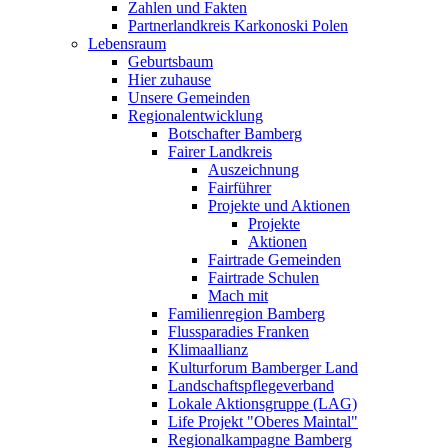
Zahlen und Fakten
Partnerlandkreis Karkonoski Polen
Lebensraum
Geburtsbaum
Hier zuhause
Unsere Gemeinden
Regionalentwicklung
Botschafter Bamberg
Fairer Landkreis
Auszeichnung
Fairführer
Projekte und Aktionen
Projekte
Aktionen
Fairtrade Gemeinden
Fairtrade Schulen
Mach mit
Familienregion Bamberg
Flussparadies Franken
Klimaallianz
Kulturforum Bamberger Land
Landschaftspflegeverband
Lokale Aktionsgruppe (LAG)
Life Projekt "Oberes Maintal"
Regionalkampagne Bamberg