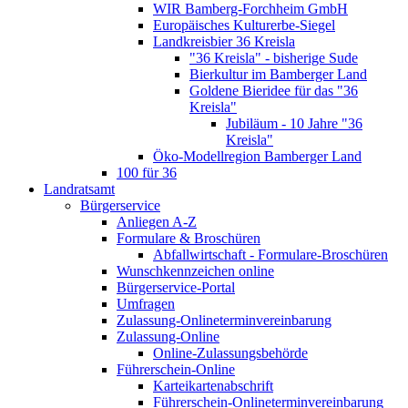
WIR Bamberg-Forchheim GmbH
Europäisches Kulturerbe-Siegel
Landkreisbier 36 Kreisla
"36 Kreisla" - bisherige Sude
Bierkultur im Bamberger Land
Goldene Bieridee für das "36
Kreisla"
Jubiläum - 10 Jahre "36
Kreisla"
Öko-Modellregion Bamberger Land
100 für 36
Landratsamt
Bürgerservice
Anliegen A-Z
Formulare & Broschüren
Abfallwirtschaft - Formulare-Broschüren
Wunschkennzeichen online
Bürgerservice-Portal
Umfragen
Zulassung-Onlineterminvereinbarung
Zulassung-Online
Online-Zulassungsbehörde
Führerschein-Online
Karteikartenabschrift
Führerschein-Onlineterminvereinbarung