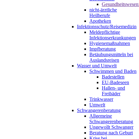
Gesundheitswesen
nicht-ärztliche
Heilberufe
Apotheken
Infektionsschutz/Reisemedizin
Meldepflichtige
Infektionserkrankungen
Hygienemaßnahmen
Impfberatung
Betäubungsmitteln bei
Auslandsreisen
Wasser und Umwelt
Schwimmen und Baden
Badestellen
EU-Badeseen
Hallen- und
Freibäder
Trinkwasser
Umwelt
Schwangerenberatung
Allgemeine
Schwangerenberatung
Ungewollt Schwanger
Beratung nach Geburt
Krise bei