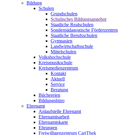
Bildung
Schulen
Grundschulen
Schulisches Bildungsangebot
Staatliche Realschulen
Sonderpädagogische Förderzentren
Staatliche Berufsschulen
Gymnasien
Landwirtschaftsschule
Mittelschulen
Volkshochschule
Kreismusikschule
Kreismedienzentrum
Kontakt
Aktuell
Service
Beratung
Büchereien
Bildungsbüro
Ehrenamt
Anlaufstelle Ehrenamt
Ehrenamtsarbeit
Ehrenamtskarte
Ehrungen
Freiwilligenzentrum CariThek