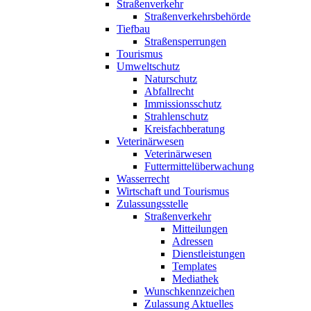
Straßenverkehr
Straßenverkehrsbehörde
Tiefbau
Straßensperrungen
Tourismus
Umweltschutz
Naturschutz
Abfallrecht
Immissionsschutz
Strahlenschutz
Kreisfachberatung
Veterinärwesen
Veterinärwesen
Futtermittelüberwachung
Wasserrecht
Wirtschaft und Tourismus
Zulassungsstelle
Straßenverkehr
Mitteilungen
Adressen
Dienstleistungen
Templates
Mediathek
Wunschkennzeichen
Zulassung Aktuelles