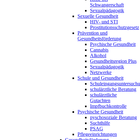
Schwangerschaft
Sexualpädagogik
Sexuelle Gesundheit
HIV- und STI
Prostitutionsschutzgesetz
Prävention und
Gesundheitsförderung
Psychische Gesundheit
Cannabis
Alkohol
Gesundheitsregion Plus
Sexualpädagogik
Netzwerke
Schule und Gesundheit
Schuleingangsuntersuch
schulärztliche Beratung
schulärztliche
Gutachten
Impfbuchkontrolle
Psychische Gesundheit
pyschosoziale Beratung
Suchthilfe
PSAG
Pflegeeinrichtungen
Gesundheitsförderung