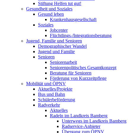
Stiftung Helfen tut gut!
Gesundheit und Soziales
Gesund leben
Krankenhausgesellschaft
Soziales
Jobcenter
Flüchtlings-/Integrationsberatung
Jugend, Familie und Senioren
Demographischer Wandel
Jugend und Familie
Senioren
Seniorenarbeit
Seniorenpolitisches Gesamtkonzept
Beratung für Senioren
Förderung von Kurzzeitpflege
Mobilität und ÖPNV
Aktuelles/Projekte
Bus und Bahn
Schülerbeförderung
Radverkehr
Aktuelles
Radeln im Landkreis Bamberg
Unterwegs im Landkreis Bamberg
Radservice-Anbieter
Übergang zum ÖPNV