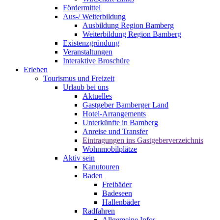
Fördermittel
Aus-/ Weiterbildung
Ausbildung Region Bamberg
Weiterbildung Region Bamberg
Existenzgründung
Veranstaltungen
Interaktive Broschüre
Erleben
Tourismus und Freizeit
Urlaub bei uns
Aktuelles
Gastgeber Bamberger Land
Hotel-Arrangements
Unterkünfte in Bamberg
Anreise und Transfer
Eintragungen ins Gastgeberverzeichnis
Wohnmobilplätze
Aktiv sein
Kanutouren
Baden
Freibäder
Badeseen
Hallenbäder
Radfahren
Allgemeine Infos