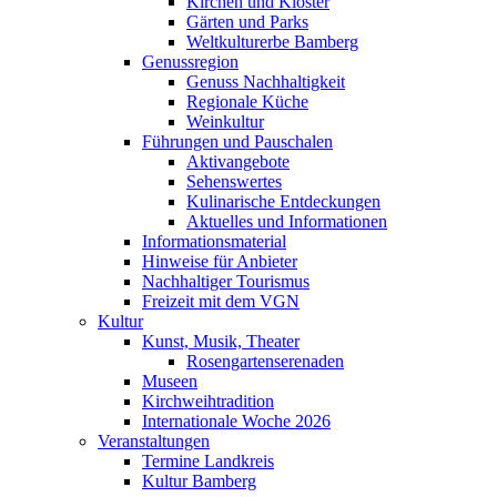
Kirchen und Klöster
Gärten und Parks
Weltkulturerbe Bamberg
Genussregion
Genuss Nachhaltigkeit
Regionale Küche
Weinkultur
Führungen und Pauschalen
Aktivangebote
Sehenswertes
Kulinarische Entdeckungen
Aktuelles und Informationen
Informationsmaterial
Hinweise für Anbieter
Nachhaltiger Tourismus
Freizeit mit dem VGN
Kultur
Kunst, Musik, Theater
Rosengartenserenaden
Museen
Kirchweihtradition
Internationale Woche 2026
Veranstaltungen
Termine Landkreis
Kultur Bamberg