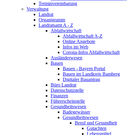
Terminvereinbarung
Verwaltung
Landrat
Organigramm
Landratsamt A - Z
Abfallwirtschaft
Abfallwirtschaft A-Z
Online Angebote
Infos im Web
Corona-Infos Abfallwirtschaft
Ausländerwesen
Bauen
Bauen - Bayern Portal
Bauen im Landkreis Bamberg
Digitaler Bauantrag
Büro Landrat
Datenschutzstelle
Finanzen
Führerscheinstelle
Gesundheitswesen
Badegewässer
Gesundheitswesen
Beruf und Gesundheit
Gutachten
Lebensmittel