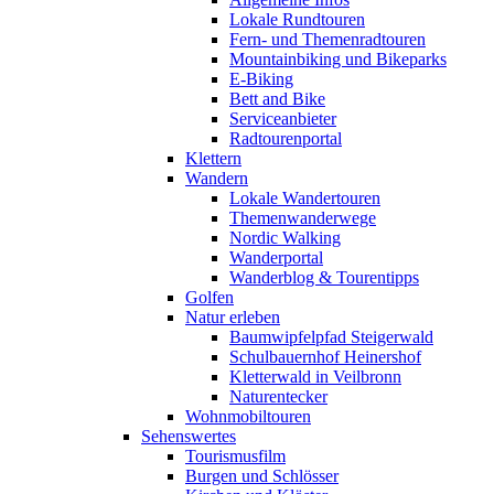
Lokale Rundtouren
Fern- und Themenradtouren
Mountainbiking und Bikeparks
E-Biking
Bett and Bike
Serviceanbieter
Radtourenportal
Klettern
Wandern
Lokale Wandertouren
Themenwanderwege
Nordic Walking
Wanderportal
Wanderblog & Tourentipps
Golfen
Natur erleben
Baumwipfelpfad Steigerwald
Schulbauernhof Heinershof
Kletterwald in Veilbronn
Naturentecker
Wohnmobiltouren
Sehenswertes
Tourismusfilm
Burgen und Schlösser