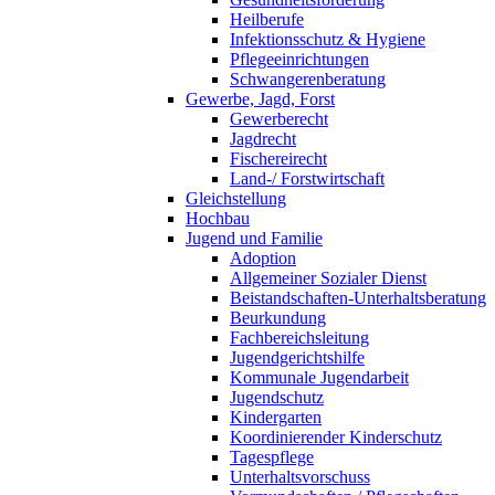
Heilberufe
Infektionsschutz & Hygiene
Pflegeeinrichtungen
Schwangerenberatung
Gewerbe, Jagd, Forst
Gewerberecht
Jagdrecht
Fischereirecht
Land-/ Forstwirtschaft
Gleichstellung
Hochbau
Jugend und Familie
Adoption
Allgemeiner Sozialer Dienst
Beistandschaften-Unterhaltsberatung
Beurkundung
Fachbereichsleitung
Jugendgerichtshilfe
Kommunale Jugendarbeit
Jugendschutz
Kindergarten
Koordinierender Kinderschutz
Tagespflege
Unterhaltsvorschuss